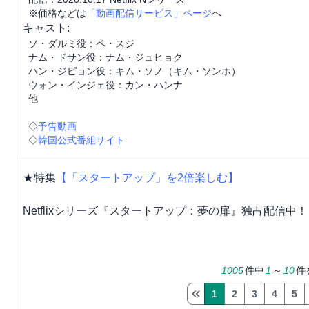
※価格などは
「動画配信サービス」ページ
へ
キャスト:
ソ・ダルミ役：ペ・スジ
ナム・ドサン役：ナム・ジュヒョク
ハン・ジピョン役：キム・ソノ（キム・ソンホ）
ウォン・インジェ役：カン・ハンナ
他
◇
予告動画
◇
韓国公式番組サイト
★特集
【「スタートアップ」を2倍楽しむ】
Netflixシリーズ『スタートアップ：夢の扉』独占配信中！
1005
件中
1
～
10
件
1
2
3
4
5