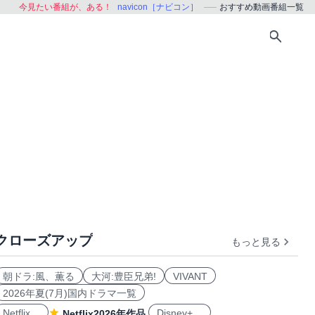
今見たい番組が、ある！
navicon［ナビコン］
おすすめ動画番組一覧
クローズアップ
もっと見る
おすすめ
朝ドラ:風、薫る
大河:豊臣兄弟!
VIVANT
2026年夏(7月)国内ドラマ一覧
Netflix
Disney+
Netflix2026年作品