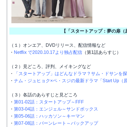
【「スタートアップ：夢の扉（原題
（１）オンエア、DVDリリース、配信情報など
・
Netflix で2020.10.17より独占配信
（第1話あらすじ）
（２）見どころ、評判、メイキングなど
・
「スタートアップ」はどんなドラマ？サム・ドサンを
・
ナム・ジュヒョク×ペ・スジの最新ドラマ「Start Up
（３）各話のあらすじと見どころ
・
第01-02話：スタートアップ～FFF
・
第03-04話：エンジェル～サンドボックス
・
第05-06話：ハッカソン～キーマン
・
第07-08話：バーンレート～バックアップ