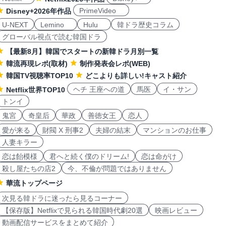
PrimeVideo
Disney+2026年作品
U-NEXT
Lemino
Hulu
韓ドラ歴史コラム
グローバル視点で読む韓国ドラ
【最新8月】韓国でスタートの新韓ドラ月別一覧
韓流再現レポ(取材)
制作発表会レポ(WEB)
韓国TV視聴率TOP10
どこよりも詳しい!キャスト紹介
ヘチ 王座への道
馬医
イ・サン
Netflix世界TOP10
トンイ
鬼宮
奇皇后
華政
善徳女王
恋人
愛が来る
財閥 X 刑事2
夫婦の結末
マンションのお仕事
人妻キラー
恋は飴模様
君へと続く僕のドリーム!
恋は命がけ
殺し屋たちの店2
今、不倫が問題ではありません
華流トップページ
次見る韓ドラに迷ったら見るコーナー
【保存版】Netflixで見られる韓国時代劇20選
映画レビュー
動画配信サービスをまとめて紹介