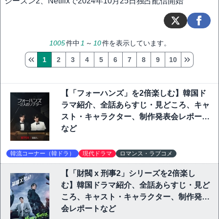
シーズン2、Netflixで2024年10月25日独占配信開始
1005
件中
1
～
10
件を表示しています。
1
2
3
4
5
6
7
8
9
10
【「フォーハンズ」を2倍楽しむ】韓国ド
ラマ紹介、全話あらすじ・見どころ、キャ
スト・キャラクター、制作発表会レポート
など
韓流コーナー（韓ドラ）
現代ドラマ
ロマンス・ラブコメ
【「財閥 x 刑事2」シリーズを2倍楽し
む】韓国ドラマ紹介、全話あらすじ・見ど
ころ、キャスト・キャラクター、制作発表
会レポートなど