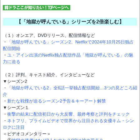
【「地獄が呼んでいる」シリーズを2倍楽しむ】
（１）オンエア、DVDリリース、配信情報など
・
「地獄が呼んでいる」シーズン2、Netflixで2024年10月25日独占
配信開始
・
ユ・アイン出演のNetflix独占配信作品「地獄が呼んでいる」の魅
力に迫る
（２）評判、キャスト紹介、インタビューなど
▼シーズン2
・
「地獄が呼んでいる2」全6話一挙独占配信開始…3つの見どころ紹
介
・
新たな戦慄が迫るシーズン2予告＆キーアート解禁
▼シーズン１
・
衝撃の結末に配信初日から大反響、最終考察と評判をチェック
・
ネトフリ、プライムビデオで世界から注目される女優キム・シン
ロクに注目
＜ビデオコメンタリー＞