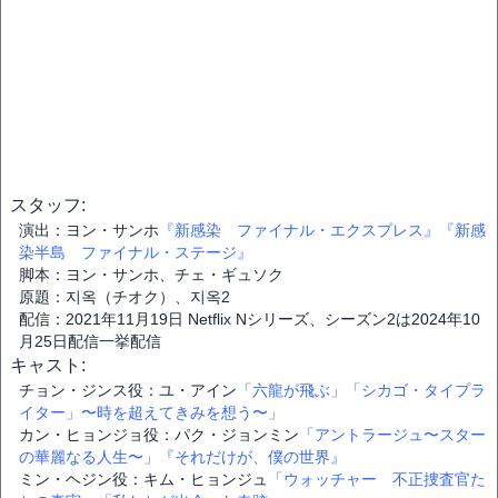
スタッフ:
演出：ヨン・サンホ
『新感染 ファイナル・エクスプレス』
『新感
染半島 ファイナル・ステージ』
脚本：ヨン・サンホ、チェ・ギュソク
原題：지옥（チオク）、지옥2
配信：2021年11月19日 Netflix Nシリーズ、シーズン2は2024年10
月25日配信一挙配信
キャスト:
チョン・ジンス役：ユ・アイン
「六龍が飛ぶ」
「シカゴ・タイプラ
イター」〜時を超えてきみを想う〜」
カン・ヒョンジョ役：パク・ジョンミン
「アントラージュ〜スター
の華麗なる人生〜」
『それだけが、僕の世界』
ミン・ヘジン役：キム・ヒョンジュ
「ウォッチャー 不正捜査官た