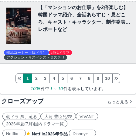
【「マンションのお仕事」を2倍楽しむ】
韓国ドラマ紹介、全話あらすじ・見どこ
ろ、キャスト・キャラクター、制作発表会
レポートなど
韓流コーナー（韓ドラ）
現代ドラマ
アクション・サスペンス・ミステリ
1
2
3
4
5
6
7
8
9
10
1005
件中
1
～
10
件を表示しています。
クローズアップ
もっと見る
朝ドラ:風、薫る
大河:豊臣兄弟!
VIVANT
2026年夏(7月)国内ドラマ一覧
Netflix
Disney+
Netflix2026年作品