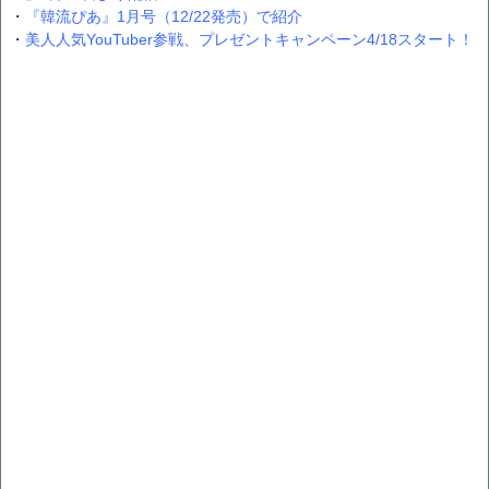
・
『韓流ぴあ』1月号（12/22発売）で紹介
・
美人人気YouTuber参戦、プレゼントキャンペーン4/18スタート！