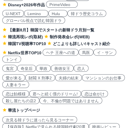
PrimeVideo
Disney+2026年作品
U-NEXT
Lemino
Hulu
韓ドラ歴史コラム
グローバル視点で読む韓国ドラ
【最新8月】韓国でスタートの新韓ドラ月別一覧
韓流再現レポ(取材)
制作発表会レポ(WEB)
韓国TV視聴率TOP10
どこよりも詳しい!キャスト紹介
ヘチ 王座への道
馬医
イ・サン
Netflix世界TOP10
トンイ
鬼宮
奇皇后
華政
善徳女王
恋人
愛が来る
財閥 X 刑事2
夫婦の結末
マンションのお仕事
人妻キラー
恋は飴模様
君へと続く僕のドリーム!
恋は命がけ
殺し屋たちの店2
今、不倫が問題ではありません
華流トップページ
次見る韓ドラに迷ったら見るコーナー
【保存版】Netflixで見られる韓国時代劇20選
映画レビュー