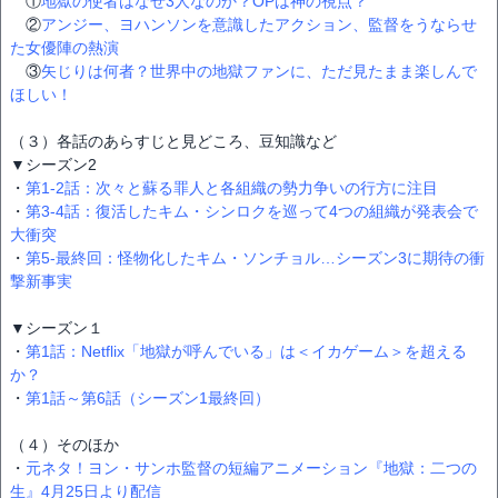
①
地獄の使者はなぜ3人なのか？OPは神の視点？
②
アンジー、ヨハンソンを意識したアクション、監督をうならせ
た女優陣の熱演
③
矢じりは何者？世界中の地獄ファンに、ただ見たまま楽しんで
ほしい！
（３）各話のあらすじと見どころ、豆知識など
▼シーズン2
・
第1-2話：次々と蘇る罪人と各組織の勢力争いの行方に注目
・
第3-4話：復活したキム・シンロクを巡って4つの組織が発表会で
大衝突
・
第5-最終回：怪物化したキム・ソンチョル…シーズン3に期待の衝
撃新事実
▼シーズン１
・
第1話：Netflix「地獄が呼んでいる」は＜イカゲーム＞を超える
か？
・
第1話～第6話（シーズン1最終回）
（４）そのほか
・
元ネタ！ヨン・サンホ監督の短編アニメーション『地獄：二つの
生』4月25日より配信