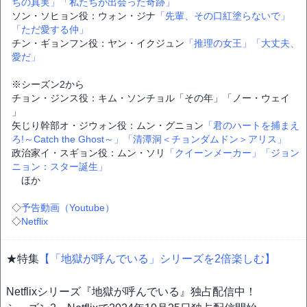
ちの真実」
「私たちが出会った奇跡」
ソン・ソヒョン役：ウォン・ジナ
「先輩、その口紅塗らないで」
「ただ愛する仲」
チン・ギョンフン役：ヤン・イクジュン
「推理の女王」
「大丈夫、
愛だ」
※シーズン2から
チョン・ジンス役：キム・ソンチョル「その年」「ノー・ウェイ
」
矢じり幹部オ・ジウォン役：ムン・グニョン
「君のハートを捕まえ
ろ!～Catch the Ghost～」
「清潭洞＜チョンダムドン＞アリス」
政治家イ・スギョン役：ムン・ソリ
「クイーンメーカー」
「ジョン
ニョン：スター誕生」
ほか
◇
予告動画（Youtube）
◇
Netflix
★特集
【「地獄が呼んでいる」シリーズを2倍楽しむ】
Netflixシリーズ『地獄が呼んでいる』独占配信中！