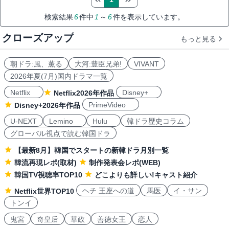
検索結果
6
件中
1
～
6
件を表示しています。
クローズアップ
もっと見る
朝ドラ:風、薫る
大河:豊臣兄弟!
VIVANT
2026年夏(7月)国内ドラマ一覧
Netflix
Disney+
Netflix2026年作品
PrimeVideo
Disney+2026年作品
U-NEXT
Lemino
Hulu
韓ドラ歴史コラム
グローバル視点で読む韓国ドラ
【最新8月】韓国でスタートの新韓ドラ月別一覧
韓流再現レポ(取材)
制作発表会レポ(WEB)
韓国TV視聴率TOP10
どこよりも詳しい!キャスト紹介
ヘチ 王座への道
馬医
イ・サン
Netflix世界TOP10
トンイ
鬼宮
奇皇后
華政
善徳女王
恋人