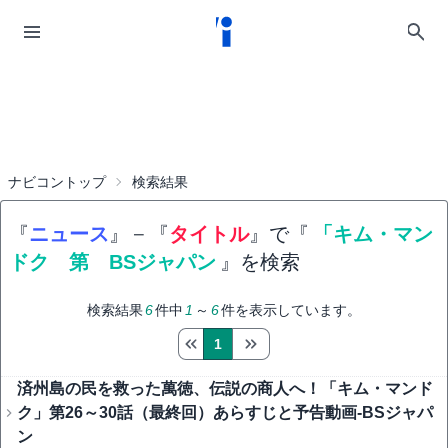
ナビコントップ
検索結果
『
ニュース
』
−
『
タイトル
』で『
「キム・マン
ドク 第 BSジャパン
』を検索
検索結果
6
件中
1
～
6
件を表示しています。
1
済州島の民を救った萬徳、伝説の商人へ！「キム・マンド
ク」第26～30話（最終回）あらすじと予告動画-BSジャパ
ン