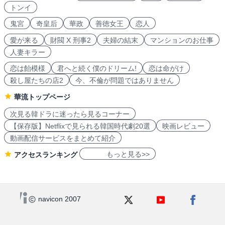
トンイ
鬼宮
奇皇后
華政
善徳女王
恋人
愛が来る
財閥 X 刑事2
夫婦の結末
マンションのお仕事
人妻キラー
恋は飴模様
君へと続く僕のドリーム!
恋は命がけ
殺し屋たちの店2
今、不倫が問題ではありません
華流トップページ
次見る韓ドラに迷ったら見るコーナー
【保存版】Netflixで見られる韓国時代劇20選
映画レビュー
動画配信サービスをまとめて紹介
もっと見る>>
アクセスランキング
navicon 2007