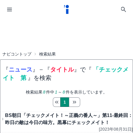
ナビコントップ
検索結果
『
ニュース
』
−
『
タイトル
』で『
「チェックメ
イト 第
』を検索
検索結果
8
件中
1
～
8
件を表示しています。
1
BS朝日「チェックメイト！～正義の番人～」第11-最終回：
昨日の敵は今日の味方。黒幕にチェックメイト！
[2023年08月31日]