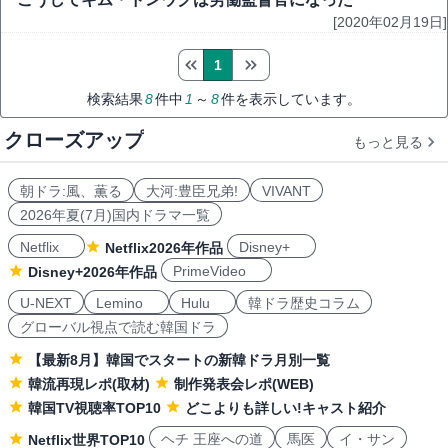
[2020年02月19日]
1
検索結果
8
件中
1
～
8
件を表示しています。
クローズアップ
もっと見る
朝ドラ:風、薫る
大河:豊臣兄弟!
VIVANT
2026年夏(7月)国内ドラマ一覧
Netflix
Disney+
Netflix2026年作品
PrimeVideo
Disney+2026年作品
U-NEXT
Lemino
Hulu
韓ドラ歴史コラム
グローバル視点で読む韓国ドラ
【最新8月】韓国でスタートの新韓ドラ月別一覧
韓流再現レポ(取材)
制作発表会レポ(WEB)
韓国TV視聴率TOP10
どこよりも詳しい!キャスト紹介
ヘチ 王座への道
馬医
イ・サン
Netflix世界TOP10