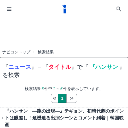
ナビコントップ
検索結果
『
ニュース
』
−
『
タイトル
』で『
『ハンサン
』
を検索
検索結果
6
件中
1
～
6
件を表示しています。
1
『ハンサン ―龍の出現―』テギョン、初時代劇のポイン
トは眼差し！危機迫る出演シーンとコメント到着｜韓国映
画