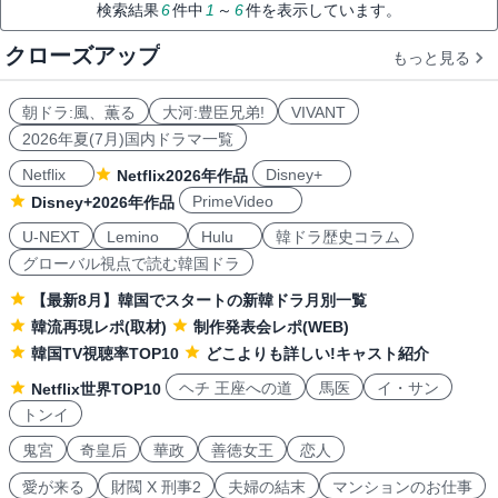
検索結果
6
件中
1
～
6
件を表示しています。
クローズアップ
もっと見る
朝ドラ:風、薫る
大河:豊臣兄弟!
VIVANT
2026年夏(7月)国内ドラマ一覧
Netflix
Disney+
Netflix2026年作品
PrimeVideo
Disney+2026年作品
U-NEXT
Lemino
Hulu
韓ドラ歴史コラム
グローバル視点で読む韓国ドラ
【最新8月】韓国でスタートの新韓ドラ月別一覧
韓流再現レポ(取材)
制作発表会レポ(WEB)
韓国TV視聴率TOP10
どこよりも詳しい!キャスト紹介
ヘチ 王座への道
馬医
イ・サン
Netflix世界TOP10
トンイ
鬼宮
奇皇后
華政
善徳女王
恋人
愛が来る
財閥 X 刑事2
夫婦の結末
マンションのお仕事