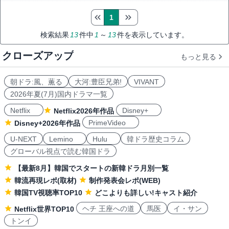
1
検索結果
13
件中
1
～
13
件を表示しています。
クローズアップ
もっと見る
朝ドラ:風、薫る
大河:豊臣兄弟!
VIVANT
2026年夏(7月)国内ドラマ一覧
Netflix
Disney+
Netflix2026年作品
PrimeVideo
Disney+2026年作品
U-NEXT
Lemino
Hulu
韓ドラ歴史コラム
グローバル視点で読む韓国ドラ
【最新8月】韓国でスタートの新韓ドラ月別一覧
韓流再現レポ(取材)
制作発表会レポ(WEB)
韓国TV視聴率TOP10
どこよりも詳しい!キャスト紹介
ヘチ 王座への道
馬医
イ・サン
Netflix世界TOP10
トンイ