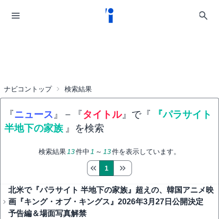
ナビコントップ
検索結果
『
ニュース
』
−
『
タイトル
』で『
『パラサイト
半地下の家族
』を検索
検索結果
13
件中
1
～
13
件を表示しています。
1
北米で『パラサイト 半地下の家族』超えの、韓国アニメ映
画『キング・オブ・キングス』2026年3月27日公開決定
予告編＆場面写真解禁