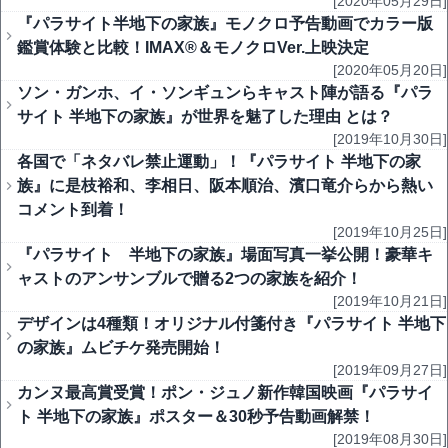
[2020年05月29日]
『パラサイト半地下の家族』モノクロ予告動画でカラー版
鑑賞体験と比較！IMAX®＆モノクロVer.上映決定
[2020年05月20日]
ソン・ガンホ、イ・ソンギュンらキャスト陣が語る『パラ
サイト 半地下の家族』が世界を魅了した理由 とは？
[2019年10月30日]
各国で「ネタバレ禁止運動」！『パラサイト 半地下の家
族』に是枝裕和、李相日、阪本順治、濱口竜介らから熱い
コメント到着！
[2019年10月25日]
『パラサイト 半地下の家族』場面写真一挙公開！豪華キ
ャストのアンサンブルで贈る2つの家族を紹介！
[2019年10月21日]
デザインは4種類！オリジナル付箋付き『パラサイト 半地下
の家族』ムビチケ発売開始！
[2019年09月27日]
カンヌ最高賞受賞！ポン・ジュノ新作韓国映画『パラサイ
ト 半地下の家族』ポスター＆30秒予告動画解禁！
[2019年08月30日]