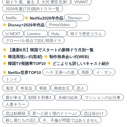
朝ドラ:風、薫る
大河:豊臣兄弟!
VIVANT
2026年夏(7月)国内ドラマ一覧
Netflix
Disney+
Netflix2026年作品
PrimeVideo
Disney+2026年作品
U-NEXT
Lemino
Hulu
韓ドラ歴史コラム
グローバル視点で読む韓国ドラ
【最新8月】韓国でスタートの新韓ドラ月別一覧
韓流再現レポ(取材)
制作発表会レポ(WEB)
韓国TV視聴率TOP10
どこよりも詳しい!キャスト紹介
ヘチ 王座への道
馬医
イ・サン
Netflix世界TOP10
トンイ
鬼宮
奇皇后
華政
善徳女王
恋人
愛が来る
財閥 X 刑事2
夫婦の結末
マンションのお仕事
人妻キラー
恋は飴模様
君へと続く僕のドリーム!
恋は命がけ
殺し屋たちの店2
今、不倫が問題ではありません