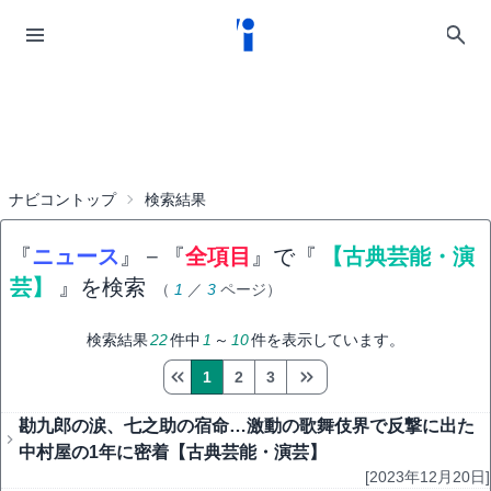
ナビコントップ
検索結果
『
ニュース
』
−
『
全項目
』で『
【古典芸能・演
芸】
』を検索
（
1
／
3
ページ）
検索結果
22
件中
1
～
10
件を表示しています。
1
2
3
勘九郎の涙、七之助の宿命…激動の歌舞伎界で反撃に出た
中村屋の1年に密着【古典芸能・演芸】
[2023年12月20日]