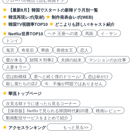
グローバル視点で読む韓国ドラ
【最新8月】韓国でスタートの新韓ドラ月別一覧
韓流再現レポ(取材)
制作発表会レポ(WEB)
韓国TV視聴率TOP10
どこよりも詳しい!キャスト紹介
ヘチ 王座への道
馬医
イ・サン
Netflix世界TOP10
トンイ
鬼宮
奇皇后
華政
善徳女王
恋人
愛が来る
財閥 X 刑事2
夫婦の結末
マンションのお仕事
人妻キラー
恋は飴模様
君へと続く僕のドリーム!
恋は命がけ
殺し屋たちの店2
今、不倫が問題ではありません
華流トップページ
次見る韓ドラに迷ったら見るコーナー
【保存版】Netflixで見られる韓国時代劇20選
映画レビュー
動画配信サービスをまとめて紹介
もっと見る>>
アクセスランキング