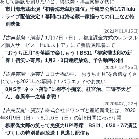
材して講談を創りたいと、講談師・旭堂南鷹が切に
市川海老蔵出演『初春海老蔵歌舞伎』千穐楽公演1/17Hulu
ライブ配信決定！幕間には海老蔵一家揃っての口上など特
別映像
[2021年01月15日]
【古典芸能・演芸】
1月17日（日）、都度課金方式のレンタル
／購入サービス「Huluストア」にて新橋演舞場にて
“おうち正月”を落語で楽しもう！BS11『柳家喬太郎の新
春！初笑い寄席』1月2・3日連続放送、予告動画公開
[2020年12月25日]
【古典芸能・演芸】
コロナ禍の中、“おうち正月”を余儀なくさ
れている2021年の幕開け！バラエティやお笑い
8月S亭“ネット落語”に柳亭小痴楽、桂宮治、三遊亭天ど
ん、春風亭一之輔 参戦！
[2020年07月22日]
【古典芸能・演芸】
株式会社ドワンゴと産経新聞社は、2020
年8月9日（日）～8月16日（日）の計8日間にわたり開
柳家喬太郎の笑って免疫力UP!寄席｜BS11、6/30・7/7演芸
づくしの特別番組放送！見逃し配信も