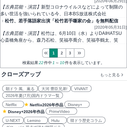
[2020年06月29日]
【古典芸能・演芸】
新型コロナウイルスなどによって制限の
多い世活を強いられている今、日本BS放送株式会社
松竹、若手落語家出演「松竹若手噺家の会」を無料配信
[2020年05月31日]
【古典芸能・演芸】
松竹は、6月10日（水）よりDAIHATSU
心斎橋角座から、森乃石松、笑福亭喬介、笑福亭鶴太、笑
1
2
3
検索結果
22
件中
1
～
10
件を表示しています。
クローズアップ
もっと見る
朝ドラ:風、薫る
大河:豊臣兄弟!
VIVANT
2026年夏(7月)国内ドラマ一覧
Netflix
Disney+
Netflix2026年作品
PrimeVideo
Disney+2026年作品
U-NEXT
Lemino
Hulu
韓ドラ歴史コラム