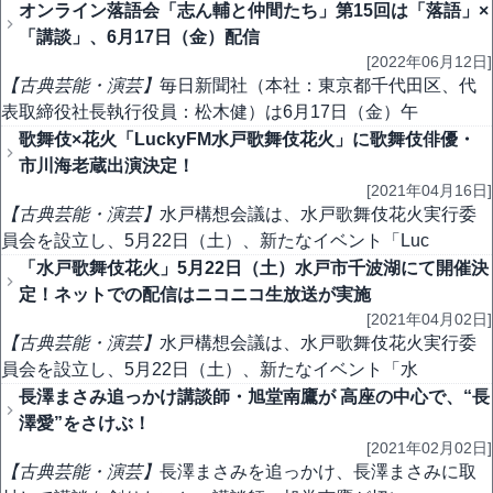
オンライン落語会「志ん輔と仲間たち」第15回は「落語」×
「講談」、6月17日（金）配信
[2022年06月12日]
【古典芸能・演芸】
毎日新聞社（本社：東京都千代田区、代
表取締役社長執行役員：松木健）は6月17日（金）午
歌舞伎×花火「LuckyFM水戸歌舞伎花火」に歌舞伎俳優・
市川海老蔵出演決定！
[2021年04月16日]
【古典芸能・演芸】
水戸構想会議は、水戸歌舞伎花火実行委
員会を設立し、5月22日（土）、新たなイベント「Luc
「水戸歌舞伎花火」5月22日（土）水戸市千波湖にて開催決
定！ネットでの配信はニコニコ生放送が実施
[2021年04月02日]
【古典芸能・演芸】
水戸構想会議は、水戸歌舞伎花火実行委
員会を設立し、5月22日（土）、新たなイベント「水
長澤まさみ追っかけ講談師・旭堂南鷹が 高座の中心で、“長
澤愛”をさけぶ！
[2021年02月02日]
【古典芸能・演芸】
長澤まさみを追っかけ、長澤まさみに取