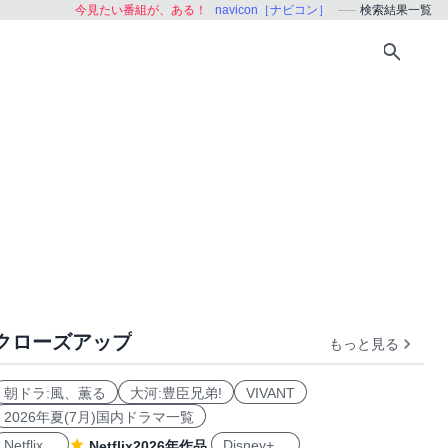
今見たい番組が、ある！
navicon［ナビコン］
検索結果一覧
クローズアップ
もっと見る
朝ドラ:風、薫る
大河:豊臣兄弟!
VIVANT
2026年夏(7月)国内ドラマ一覧
Netflix
Disney+
Netflix2026年作品