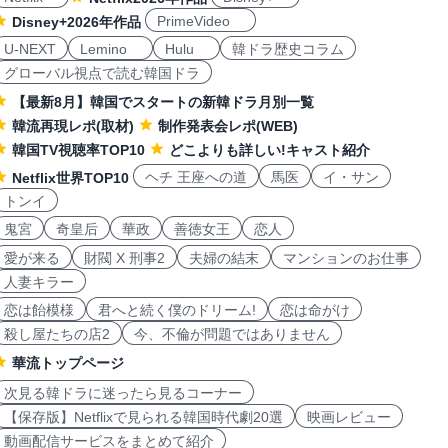
PrimeVideo
Disney+2026年作品
U-NEXT
Lemino
Hulu
韓ドラ歴史コラム
グローバル視点で読む韓国ドラ
【最新8月】韓国でスタートの新韓ドラ月別一覧
韓流再現レポ(取材)
制作発表会レポ(WEB)
韓国TV視聴率TOP10
どこよりも詳しい!キャスト紹介
ヘチ 王座への道
馬医
イ・サン
Netflix世界TOP10
トンイ
鬼宮
奇皇后
華政
善徳女王
恋人
愛が来る
財閥 X 刑事2
夫婦の結末
マンションのお仕事
人妻キラー
恋は飴模様
君へと続く僕のドリーム!
恋は命がけ
殺し屋たちの店2
今、不倫が問題ではありません
華流トップページ
次見る韓ドラに迷ったら見るコーナー
【保存版】Netflixで見られる韓国時代劇20選
映画レビュー
動画配信サービスをまとめて紹介