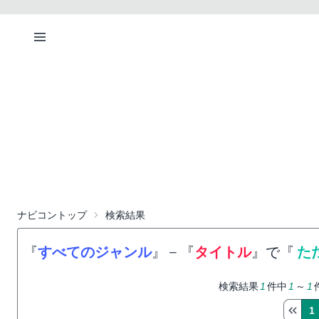
ナビコントップ
検索結果
『
すべてのジャンル
』
−
『
タイトル
』で『
た
検索結果
1
件中
1
～
1
1