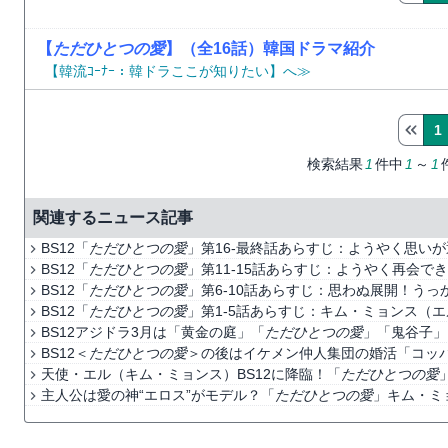
【
ただひとつの愛
】（全16話）韓国ドラマ紹介
【韓流ｺｰﾅｰ：韓ドラここが知りたい】へ≫
1
検索結果
1
件中
1
～
1
関連するニュース記事
BS12「
ただひとつの愛
」第16-最終話あらすじ：ようやく思い
BS12「
ただひとつの愛
」第11-15話あらすじ：ようやく再会で
BS12「
ただひとつの愛
」第6-10話あらすじ：思わぬ展開！う
BS12「
ただひとつの愛
」第1-5話あらすじ：キム・ミョンス（
BS12アジドラ3月は「黄金の庭」「
ただひとつの愛
」「鬼谷子」
BS12＜
ただひとつの愛
＞の後はイケメン仲人集団の婚活「コッパ
天使・エル（キム・ミョンス）BS12に降臨！「
ただひとつの愛
主人公は愛の神“エロス”がモデル？「
ただひとつの愛
」キム・ミ