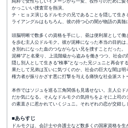
純粋で女性らしいイメージから一変、役作りのために髪
かっこいい捜査官を熱演。
チ・ヒョヌ演じるドルモクの兄であることを隠して生き
ライアングルはもちろん、彼の持つ心の闇が物語の真髄
頭脳明晰で数多くの資格を手にし、昼は便利屋として働
を歩む主人公ドルモク。彼が泥棒になった本当の目的は
き別れになった血のつながらない兄を捜すことだった。
泥棒“J”と名乗り、上流階級から盗みを働きつつ、社会
隠し別人として生きる“検事”となった兄ジュニと再会す
果たして兄弟は互いに気づくのか、社会の巨大な闇は明
権力者が振りかざす悪に打撃を与える痛快な社会派スト
本作ではソジュを巡る三角関係も見逃せない。主人公ド
だか気になる。そんなドルモクの気持ちをよそに上司の
の素直さに惹かれていくジュニ。それぞれの恋が交錯し
■あらすじ
ドルモクは、会計士や弁護士など数多くの国家資格を生か