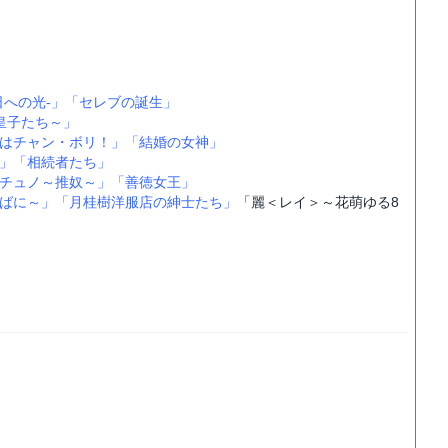
日への光-」
「セレブの誕生」
皇子たち～」
はチャン・ボリ！」
「結婚の女神」
」
「相続者たち」
チュノ～推奴～」
「善徳女王」
ばに～」
「月桂樹洋服店の紳士たち」
「麗＜レイ＞～花萌ゆる8