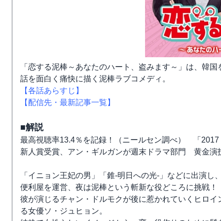
「恋する泥棒～あなたのハート、盗みます～」は、韓国
話を面白く痛快に描く泥棒ラブコメディ。
【各話あらすじ】
【配信先・最新記事一覧】
■解説
最高視聴率13.4％を記録！（ニールセン調べ） 「201
新人賞受賞、アン・ギルガンが週末ドラマ部門 黄金演
「イニョン王妃の男」「錐-明日への光-」などに出演し
便利屋を運営、夜は泥棒という斬新な役どころに挑戦！
彼が演じるチャン・ドルモクが後に惹かれていくヒロイ
る女優ソ・ジュヒョン。