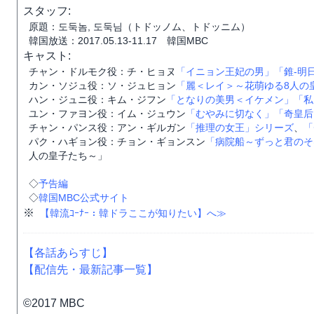
スタッフ:
原題：도둑놈, 도둑님（トドッノム、トドッニム）
韓国放送：2017.05.13-11.17 韓国MBC
キャスト:
チャン・ドルモク役：チ・ヒョヌ
「イニョン王妃の男」
「錐-明
カン・ソジュ役：ソ・ジュヒョン
「麗＜レイ＞～花萌ゆる8人の
ハン・ジュニ役：キム・ジフン
「となりの美男＜イケメン」
「私
ユン・ファヨン役：イム・ジュウン
「むやみに切なく」
「奇皇后
チャン・パンス役：アン・ギルガン
「推理の女王」シリーズ
、
「
パク・ハギョン役：チョン・ギョンスン
「病院船～ずっと君のそ
人の皇子たち～」
◇
予告編
◇
韓国MBC公式サイト
※
【韓流ｺｰﾅｰ：韓ドラここが知りたい】へ≫
【各話あらすじ】
【配信先・最新記事一覧】
©2017 MBC