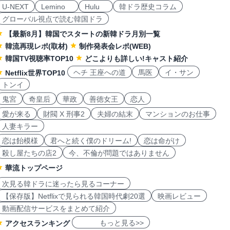
U-NEXT
Lemino
Hulu
韓ドラ歴史コラム
グローバル視点で読む韓国ドラ
【最新8月】韓国でスタートの新韓ドラ月別一覧
韓流再現レポ(取材)
制作発表会レポ(WEB)
韓国TV視聴率TOP10
どこよりも詳しい!キャスト紹介
ヘチ 王座への道
馬医
イ・サン
Netflix世界TOP10
トンイ
鬼宮
奇皇后
華政
善徳女王
恋人
愛が来る
財閥 X 刑事2
夫婦の結末
マンションのお仕事
人妻キラー
恋は飴模様
君へと続く僕のドリーム!
恋は命がけ
殺し屋たちの店2
今、不倫が問題ではありません
華流トップページ
次見る韓ドラに迷ったら見るコーナー
【保存版】Netflixで見られる韓国時代劇20選
映画レビュー
動画配信サービスをまとめて紹介
もっと見る>>
アクセスランキング