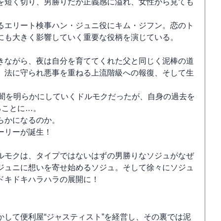
を短く切り、男勝りだが正義感に溢れ、女性から見ても
るエリート検事ハン・ジュニ役にキム・ジフン。恋のト
にも大きく影響していく重要な役柄を演じている。
きながら、夜は自分を育ててくれた父と同じく泥棒の道
、法に守られ悪事を重ねる上流階級への報復、そして生
の闇を明らかにしていくドルモクだったが、自身の過去を
ることに…。
らかになるのか。
ーリーが誕生！
ルモクは、タイプではないはずの男勝りなソジュがなぜ
ジュニに想いを寄せ始めるソジュ。そして徐々にソジュ
ドキドキハラハラの展開に！
して便利屋“ジャスティスト”を経営し、その裏では泥