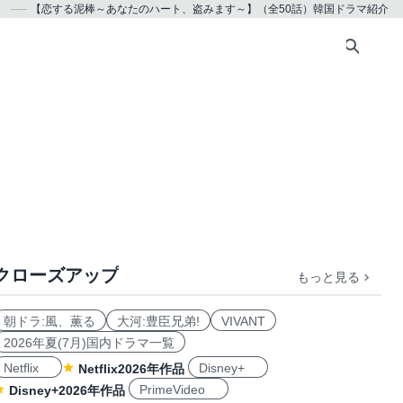
］
【恋する泥棒～あなたのハート、盗みます～】（全50話）韓国ドラマ紹介
クローズアップ
もっと見る
朝ドラ:風、薫る
大河:豊臣兄弟!
VIVANT
2026年夏(7月)国内ドラマ一覧
Netflix
Disney+
Netflix2026年作品
PrimeVideo
Disney+2026年作品