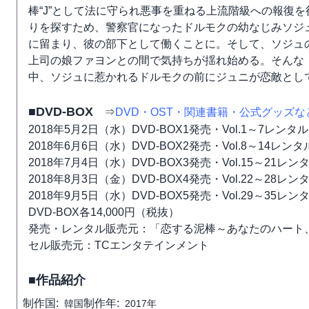
棒“J”として法に守られ悪事を重ねる上流階級への報復
りを探すため、警察官になったドルモクの幼なじみソジ
に留まり、彼の部下として働くことに。そして、ソジュ
上司の娘ファヨンとの間で気持ちが揺れ始める。そんな
中、ソジュに惹かれるドルモクの前にジュニが恋敵とし
■DVD-BOX
⇒
DVD・OST・関連書籍・公式グッズ
2018年5月2日（水）DVD-BOX1発売・Vol.1～7レンタ
2018年6月6日（水）DVD-BOX2発売・Vol.8～14レン
2018年7月4日（水）DVD-BOX3発売・Vol.15～21レ
2018年8月3日（金）DVD-BOX4発売・Vol.22～28レ
2018年9月5日（水）DVD-BOX5発売・Vol.29～35レ
DVD-BOX各14,000円（税抜）
発売・レンタル販売元：「恋する泥棒～あなたのハート
セル販売元：TCエンタテインメント
■作品紹介
制作国:
制作年:
韓国
2017年