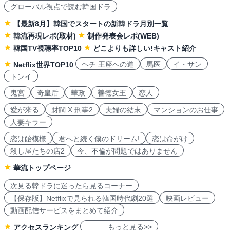
グローバル視点で読む韓国ドラ
【最新8月】韓国でスタートの新韓ドラ月別一覧
韓流再現レポ(取材)
制作発表会レポ(WEB)
韓国TV視聴率TOP10
どこよりも詳しい!キャスト紹介
ヘチ 王座への道
馬医
イ・サン
Netflix世界TOP10
トンイ
鬼宮
奇皇后
華政
善徳女王
恋人
愛が来る
財閥 X 刑事2
夫婦の結末
マンションのお仕事
人妻キラー
恋は飴模様
君へと続く僕のドリーム!
恋は命がけ
殺し屋たちの店2
今、不倫が問題ではありません
華流トップページ
次見る韓ドラに迷ったら見るコーナー
【保存版】Netflixで見られる韓国時代劇20選
映画レビュー
動画配信サービスをまとめて紹介
もっと見る>>
アクセスランキング