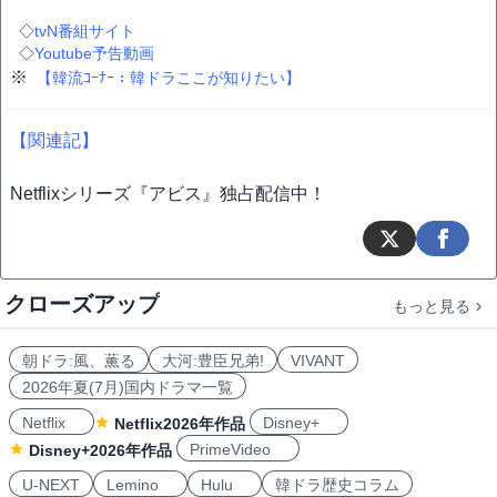
◇
tvN番組サイト
◇
Youtube予告動画
※
【韓流ｺｰﾅｰ：韓ドラここが知りたい】
【関連記】
Netflixシリーズ『アビス』独占配信中！
クローズアップ
もっと見る
朝ドラ:風、薫る
大河:豊臣兄弟!
VIVANT
2026年夏(7月)国内ドラマ一覧
Netflix
Disney+
Netflix2026年作品
PrimeVideo
Disney+2026年作品
U-NEXT
Lemino
Hulu
韓ドラ歴史コラム