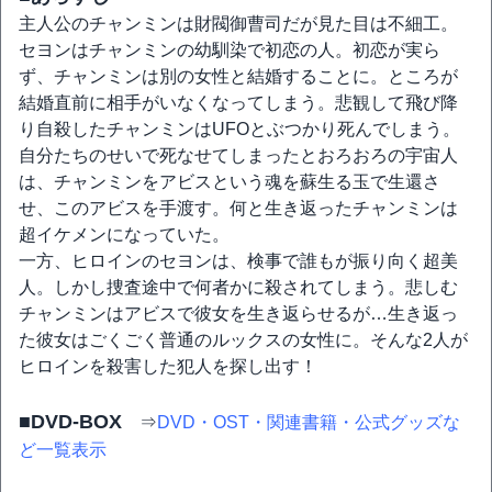
主人公のチャンミンは財閥御曹司だが見た目は不細工。
セヨンはチャンミンの幼馴染で初恋の人。初恋が実ら
ず、チャンミンは別の女性と結婚することに。ところが
結婚直前に相手がいなくなってしまう。悲観して飛び降
り自殺したチャンミンはUFOとぶつかり死んでしまう。
自分たちのせいで死なせてしまったとおろおろの宇宙人
は、チャンミンをアビスという魂を蘇生る玉で生還さ
せ、このアビスを手渡す。何と生き返ったチャンミンは
超イケメンになっていた。
一方、ヒロインのセヨンは、検事で誰もが振り向く超美
人。しかし捜査途中で何者かに殺されてしまう。悲しむ
チャンミンはアビスで彼女を生き返らせるが…生き返っ
た彼女はごくごく普通のルックスの女性に。そんな2人が
ヒロインを殺害した犯人を探し出す！
■DVD-BOX
⇒
DVD・OST・関連書籍・公式グッズな
ど一覧表示