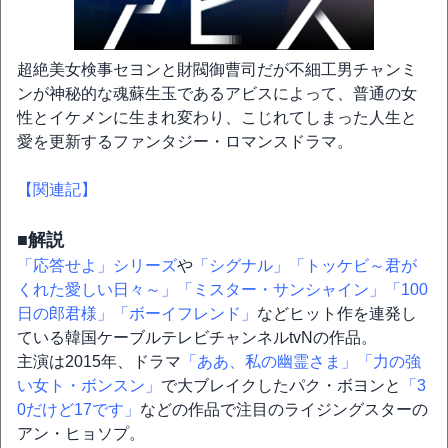
超絶美女検事セヨンと財閥御曹司だが不細工男チャンミ
ンが神秘的な魂蘇生玉であるアビスによって、普通の女
性とイケメンに生まれ変わり、こじれてしまった人生と
愛を更新するファンタジー・ロマンスドラマ。
【関連記】
■解説
「応答せよ」シリーズ
や
「シグナル」
「トッケビ～君が
くれた愛しい日々～」
「ミスター・サンシャイン」
「100
日の郎君様」
「ボーイフレンド」
などヒット作を連発し
ている韓国ケーブルテレビチャンネルtvNの作品。
主演は2015年、ドラマ
「ああ、私の幽霊さま」
「力の強
い女ト・ボンスン」
で大ブレイクしたパク・ボヨンと
「3
0だけど17です」
などの作品で注目のライジングスターの
アン・ヒョソプ。