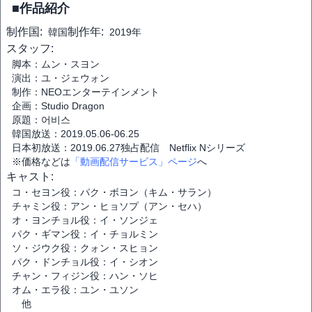
■作品紹介
制作国:
制作年:
韓国
2019年
スタッフ:
脚本：ムン・スヨン
演出：ユ・ジェウォン
制作：NEOエンターテインメント
企画：Studio Dragon
原題：어비스
韓国放送：2019.05.06-06.25
日本初放送：2019.06.27独占配信 Netflix Nシリーズ
※価格などは
「動画配信サービス」ページ
へ
キャスト:
コ・セヨン役：パク・ボヨン（キム・サラン）
チャミン役：アン・ヒョソプ（アン・セハ）
オ・ヨンチョル役：イ・ソンジェ
パク・ギマン役：イ・チョルミン
ソ・ジウク役：クォン・スヒョン
パク・ドンチョル役：イ・シオン
チャン・フィジン役：ハン・ソヒ
オム・エラ役：ユン・ユソン
他