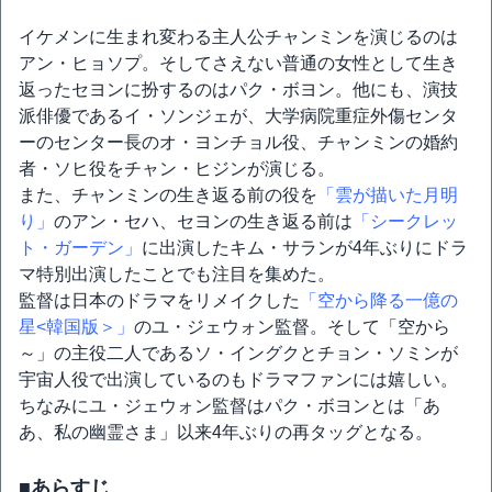
イケメンに生まれ変わる主人公チャンミンを演じるのは
アン・ヒョソプ。そしてさえない普通の女性として生き
返ったセヨンに扮するのはパク・ボヨン。他にも、演技
派俳優であるイ・ソンジェが、大学病院重症外傷センタ
ーのセンター長のオ・ヨンチョル役、チャンミンの婚約
者・ソヒ役をチャン・ヒジンが演じる。
また、チャンミンの生き返る前の役を
「雲が描いた月明
り」
のアン・セハ、セヨンの生き返る前は
「シークレッ
ト・ガーデン」
に出演したキム・サランが4年ぶりにドラ
マ特別出演したことでも注目を集めた。
監督は日本のドラマをリメイクした
「空から降る一億の
星<韓国版＞」
のユ・ジェウォン監督。そして「空から
～」の主役二人であるソ・イングクとチョン・ソミンが
宇宙人役で出演しているのもドラマファンには嬉しい。
ちなみにユ・ジェウォン監督はパク・ボヨンとは「あ
あ、私の幽霊さま」以来4年ぶりの再タッグとなる。
■あらすじ