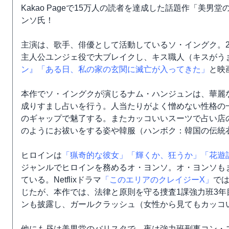
Kakao Pageで15万人の読者を達成した話題作「美
ンソ氏！
主演は、歌手、俳優として活動しているソ・イングク。2
主人公ユンジェ役で大ブレイクし、キス職人（キスがう
ン』
「ある日、私の家の玄関に滅亡が入ってきた」
と映
本作でソ・イングクが演じるナム・ハンジュンは、華麗
成りすまし占いを行う。人当たりがよく憎めない性格の
のギャップで魅了する。またカッコいいスーツで占い店
のようにお祓いをする姿や韓服（ハンボク：韓国の伝統
ヒロインは
「猟奇的な彼女」
「輝くか、狂うか」
「花遊
ジャンルでヒロインを務めるオ・ヨンソ。オ・ヨンソもま
ている。Netflixドラマ
「このエリアのクレイジーX」
で
じたが、本作では、法律と原則を守る捜査1課強力班3
ンも披露し、ガールクラッシュ（女性から見てもカッコ
他にも昼は美男堂のバリスタで、夜は強力班刑事コン・