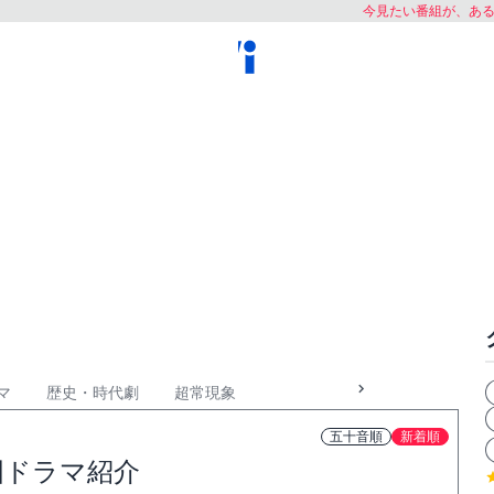
今見たい番組が、あ
マ
歴史・時代劇
超常現象
五十音順
新着順
国ドラマ紹介