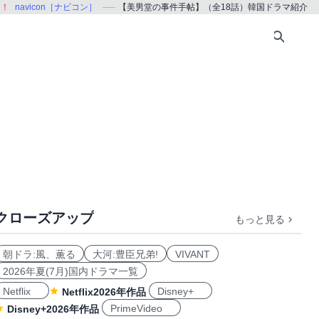
る！
navicon［ナビコン］
【美男堂の事件手帖】（全18話）韓国ドラマ紹介
クローズアップ
もっと見る
朝ドラ:風、薫る
大河:豊臣兄弟!
VIVANT
2026年夏(7月)国内ドラマ一覧
Netflix
Disney+
Netflix2026年作品
PrimeVideo
Disney+2026年作品