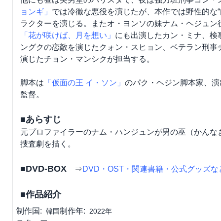
ョンギ」
では冷徹な悪役を演じたが、本作では野性的な“
ラクターを演じる。またオ・ヨンソの妹ナム・ヘジュン役を元
「花が咲けば、月を想い」
にも出演したカン・ミナ、検
ングクの恋敵を演じたクォン・スヒョン、ベテラン刑事
演じたチョン・マンシクが担当する。
脚本は
「仮面の王 イ・ソン」
のパク・ヘジン脚本家、演
監督。
■あらすじ
元プロファイラーのナム・ハンジュンが男の巫（かんな
捜査劇を描く。
■DVD-BOX
⇒
DVD・OST・関連書籍・公式グッズ
■作品紹介
制作国:
制作年:
韓国
2022年