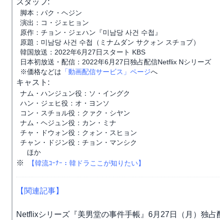
スタッフ:
脚本：パク・ヘジン
演出：コ・ジェヒョン
原作：チョン・ジェハン『미남당 사건 수첩』
原題：미남당 사건 수첩（ミナムダン サクォン スチョプ）
韓国放送：2022年6月27日スタート KBS
日本初放送・配信：2022年6月27日独占配信Netflix Nシリーズ
※価格などは
「動画配信サービス」ページ
へ
キャスト:
ナム・ハンジュン役：ソ・イングク
ハン・ジェヒ役：オ・ヨンソ
コン・スチョル役：クァク・シヤン
ナム・ヘジュン役：カン・ミナ
チャ・ドウォン役：クォン・スヒョン
チャン・ドジン役：チョン・マンシク
ほか
※
【韓流ｺｰﾅｰ：韓ドラここが知りたい】
【関連記事】
Netflixシリーズ『美男堂の事件手帳』6月27日（月）独