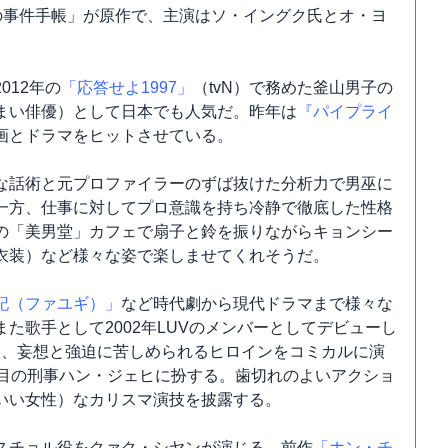
男堂の事件手帳」が原作で、主演はソ・イングク氏とオ・ヨ
012年の
「応答せよ1997」
（tvN）で務めた釜山男子の
まい俳優）として日本でも人気だ。昨年は
『パイプライ
画とドラマをヒットさせている。
な話術と元プロファイラーのずば抜けた分析力で男巫に
一方、仕事に対してプロ意識を持ち冷静で徹底した性格
の「美男堂」カフェで扇子と鈴を振りながらキョンシー
衣装）など様々な姿で楽しませてくれそうだ。
記（ファユギ）」
など時代劇から現代ドラマまで様々な
た歌手として2002年LUVのメンバーとしてデビューし
は、妄想と強迫に苦しめられるヒロインをコミカルに演
年目の刑事ハン・ジェヒに扮する。歯切れのよいアクショ
いい女性）なカリスマ演技を披露する。
スチョル役をクァク・シヤンが演じる。前作
「ホン・チ