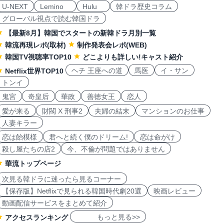
U-NEXT
Lemino
Hulu
韓ドラ歴史コラム
グローバル視点で読む韓国ドラ
【最新8月】韓国でスタートの新韓ドラ月別一覧
韓流再現レポ(取材)
制作発表会レポ(WEB)
韓国TV視聴率TOP10
どこよりも詳しい!キャスト紹介
ヘチ 王座への道
馬医
イ・サン
Netflix世界TOP10
トンイ
鬼宮
奇皇后
華政
善徳女王
恋人
愛が来る
財閥 X 刑事2
夫婦の結末
マンションのお仕事
人妻キラー
恋は飴模様
君へと続く僕のドリーム!
恋は命がけ
殺し屋たちの店2
今、不倫が問題ではありません
華流トップページ
次見る韓ドラに迷ったら見るコーナー
【保存版】Netflixで見られる韓国時代劇20選
映画レビュー
動画配信サービスをまとめて紹介
もっと見る>>
アクセスランキング