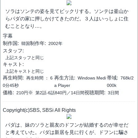
ソラはソンテの姿を見てビックリする。ソンテは釜山か
らパダの家に押しかけてきたのだ。３人はいっしょに住
むこととなり…。
字幕
制作国:
制作年:
韓国
2002年
スタッフ:
上記スタッフと同じ
キャスト:
上記キャストと同じ
再生時間:
再生方法:
帯域:
再生時間 ：
6
Windows Medi
768k/2
0分45秒
a Player
000k
価格:
※
視聴期間:
210円
第2話-6話840円／14日間
3日間
Copyright(c)SBS, SBSi All Rights
パダは、妹のソラと親友のドフンが結婚するのが幸せだ
と考えていた。パダは新居を見に行くが、ドフンに騙さ