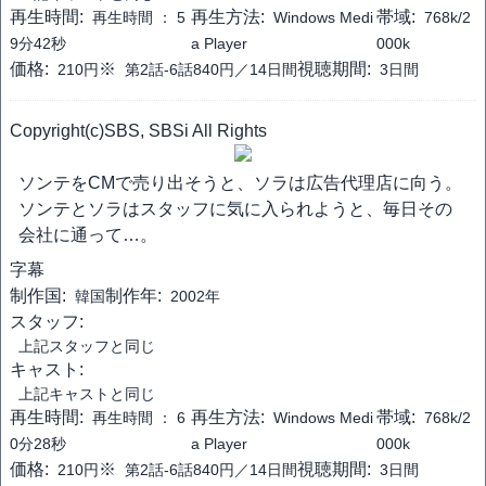
再生時間:
再生方法:
帯域:
再生時間 ：
5
Windows Medi
768k/2
9分42秒
a Player
000k
価格:
※
視聴期間:
210円
第2話-6話840円／14日間
3日間
Copyright(c)SBS, SBSi All Rights
ソンテをCMで売り出そうと、ソラは広告代理店に向う。
ソンテとソラはスタッフに気に入られようと、毎日その
会社に通って…。
字幕
制作国:
制作年:
韓国
2002年
スタッフ:
上記スタッフと同じ
キャスト:
上記キャストと同じ
再生時間:
再生方法:
帯域:
再生時間 ：
6
Windows Medi
768k/2
0分28秒
a Player
000k
価格:
※
視聴期間:
210円
第2話-6話840円／14日間
3日間