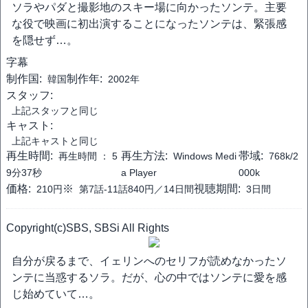
ソラやパダと撮影地のスキー場に向かったソンテ。主要
な役で映画に初出演することになったソンテは、緊張感
を隠せず…。
字幕
制作国:
制作年:
韓国
2002年
スタッフ:
上記スタッフと同じ
キャスト:
上記キャストと同じ
再生時間:
再生方法:
帯域:
再生時間 ：
5
Windows Medi
768k/2
9分37秒
a Player
000k
価格:
※
視聴期間:
210円
第7話-11話840円／14日間
3日間
Copyright(c)SBS, SBSi All Rights
自分が戻るまで、イェリンへのセリフが読めなかったソ
ンテに当惑するソラ。だが、心の中ではソンテに愛を感
じ始めていて…。