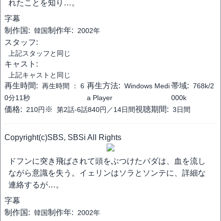
れたことを知り…。
字幕
制作国:
制作年:
韓国
2002年
スタッフ:
上記スタッフと同じ
キャスト:
上記キャストと同じ
再生時間:
再生方法:
帯域:
再生時間 ：
6
Windows Medi
768k/2
0分11秒
a Player
000k
価格:
※
視聴期間:
210円
第2話-6話840円／14日間
3日間
Copyright(c)SBS, SBSi All Rights
ドフンに突き飛ばされて頭をぶつけたパダは、血を流し
ながら意識を失う。イェリンはソラとソンテに、詳細な
連絡するが…。
字幕
制作国:
制作年:
韓国
2002年