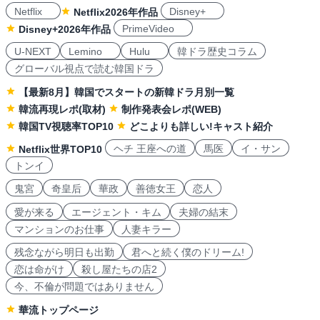
Netflix
Disney+
Netflix2026年作品
PrimeVideo
Disney+2026年作品
U-NEXT
Lemino
Hulu
韓ドラ歴史コラム
グローバル視点で読む韓国ドラ
【最新8月】韓国でスタートの新韓ドラ月別一覧
韓流再現レポ(取材)
制作発表会レポ(WEB)
韓国TV視聴率TOP10
どこよりも詳しい!キャスト紹介
ヘチ 王座への道
馬医
イ・サン
Netflix世界TOP10
トンイ
鬼宮
奇皇后
華政
善徳女王
恋人
愛が来る
エージェント・キム
夫婦の結末
マンションのお仕事
人妻キラー
残念ながら明日も出勤
君へと続く僕のドリーム!
恋は命がけ
殺し屋たちの店2
今、不倫が問題ではありません
華流トップページ