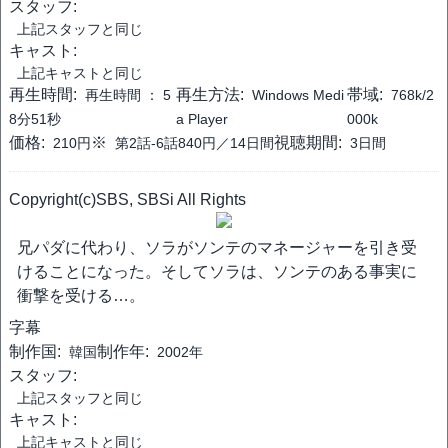
スタッフ:
上記スタッフと同じ
キャスト:
上記キャストと同じ
再生時間:
再生方法:
帯域:
再生時間 ：
5
Windows Medi
768k/2
8分51秒
a Player
000k
価格:
※
視聴期間:
210円
第2話-6話840円／14日間
3日間
Copyright(c)SBS, SBSi All Rights
兄パダに代わり、ソラがソンテのマネージャーを引き受
けることになった。そしてソラは、ソンテのある事実に
衝撃を受ける…。
字幕
制作国:
制作年:
韓国
2002年
スタッフ:
上記スタッフと同じ
キャスト:
上記キャストと同じ