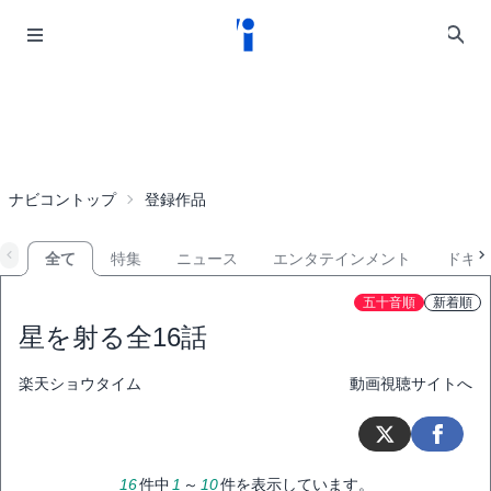
ナビコントップ
登録作品
全て
特集
ニュース
エンタテインメント
ドキ
五十音順
新着順
星を射る
全16話
楽天ショウタイム
動画視聴サイトへ
16
件中
1
～
10
件を表示しています。