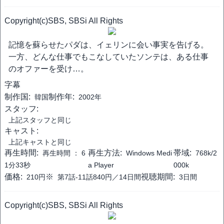
Copyright(c)SBS, SBSi All Rights
記憶を蘇らせたパダは、イェリンに会い事実を告げる。
一方、どんな仕事でもこなしていたソンテは、ある仕事
のオファーを受け…。
字幕
制作国:
制作年:
韓国
2002年
スタッフ:
上記スタッフと同じ
キャスト:
上記キャストと同じ
再生時間:
再生方法:
帯域:
再生時間 ：
6
Windows Medi
768k/2
1分33秒
a Player
000k
価格:
※
視聴期間:
210円
第7話-11話840円／14日間
3日間
Copyright(c)SBS, SBSi All Rights