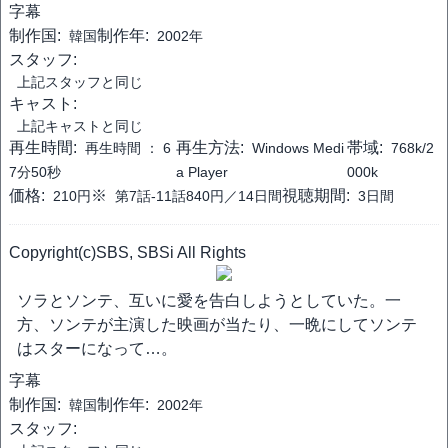
字幕
制作国:
制作年:
韓国
2002年
スタッフ:
上記スタッフと同じ
キャスト:
上記キャストと同じ
再生時間:
再生方法:
帯域:
再生時間 ：
6
Windows Medi
768k/2
7分50秒
a Player
000k
価格:
※
視聴期間:
210円
第7話-11話840円／14日間
3日間
Copyright(c)SBS, SBSi All Rights
ソラとソンテ、互いに愛を告白しようとしていた。一
方、ソンテが主演した映画が当たり、一晩にしてソンテ
はスターになって…。
字幕
制作国:
制作年:
韓国
2002年
スタッフ: