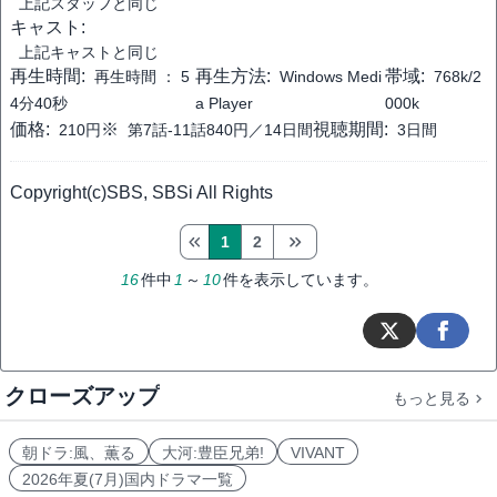
上記スタッフと同じ
キャスト:
上記キャストと同じ
再生時間:
再生方法:
帯域:
再生時間 ：
5
Windows Medi
768k/2
4分40秒
a Player
000k
価格:
※
視聴期間:
210円
第7話-11話840円／14日間
3日間
Copyright(c)SBS, SBSi All Rights
1
2
16
件中
1
～
10
件を表示しています。
クローズアップ
もっと見る
朝ドラ:風、薫る
大河:豊臣兄弟!
VIVANT
2026年夏(7月)国内ドラマ一覧