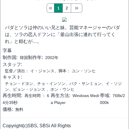
1
2
パダとソラは仲のいい兄と妹。芸能マネージャーのパダ
は、ソラの恋人ドフンに「釜山出張に連れて行ってく
れ」と頼むが…。
字幕
制作国:
制作年:
韓国
2002年
スタッフ:
監督／演出： イ・ジャンス、脚本： ユン・ソンヒ
キャスト:
チョン・ドヨン、チョ・インソン、パク・サンミョン、イ・ソジ
ン、ビョン・ジョンス 、ホン・ウンヒ
再生時間:
再生方法:
帯域:
再生時間 ：
6
Windows Medi
768k/2
4分39秒
a Player
000k
価格:
無料
Copyright(c)SBS, SBSi All Rights