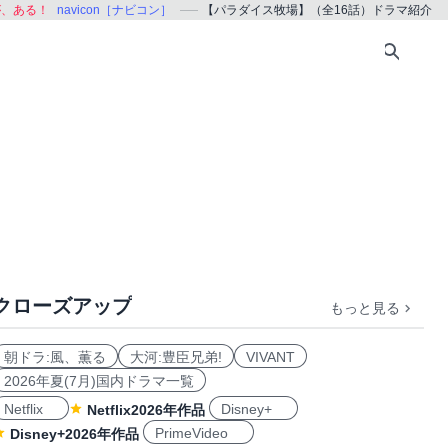
が、ある！
navicon［ナビコン］
【パラダイス牧場】（全16話）ドラマ紹介
クローズアップ
もっと見る
朝ドラ:風、薫る
大河:豊臣兄弟!
VIVANT
2026年夏(7月)国内ドラマ一覧
Netflix
Disney+
Netflix2026年作品
PrimeVideo
Disney+2026年作品