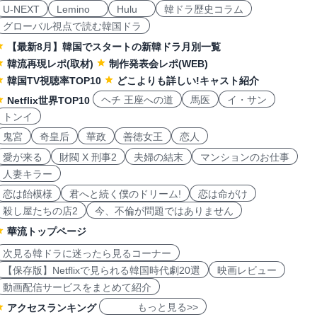
U-NEXT
Lemino
Hulu
韓ドラ歴史コラム
グローバル視点で読む韓国ドラ
【最新8月】韓国でスタートの新韓ドラ月別一覧
韓流再現レポ(取材)
制作発表会レポ(WEB)
韓国TV視聴率TOP10
どこよりも詳しい!キャスト紹介
ヘチ 王座への道
馬医
イ・サン
Netflix世界TOP10
トンイ
鬼宮
奇皇后
華政
善徳女王
恋人
愛が来る
財閥 X 刑事2
夫婦の結末
マンションのお仕事
人妻キラー
恋は飴模様
君へと続く僕のドリーム!
恋は命がけ
殺し屋たちの店2
今、不倫が問題ではありません
華流トップページ
次見る韓ドラに迷ったら見るコーナー
【保存版】Netflixで見られる韓国時代劇20選
映画レビュー
動画配信サービスをまとめて紹介
もっと見る>>
アクセスランキング