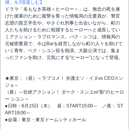
雄」を2倍楽しむ】
ドラマ「名もなき英雄＜ヒーロー＞」は、無念の死を遂
げた後輩のために復讐を誓った情報局の元要員が、警官
志望の貧乏学生や、やさぐれ刑事と出会いながら、町の
人たちを助けるために暗躍するヒーローへと成長してい
くアクション・ラブロマンス。パク・シフは、情報局の
元秘密要員で、今はBarを経営しながら町の人々を助けて
いく青年、ペク・シユン役を熱演。大阪公演では、集ま
ったファンを助け、元気にする“ヒーロー”になって登場。
★東京：（昼）～ラブコメ！ 弁護士ソ・イヌvs CEOスン
ジョ～
（夜）～壮絶アクション！ ダーク・スンユvs“影”のヒーロ
ー シユン～
●日時：6月15日（木） 昼：START15:00～ ／夜： ST
ART19:00～
●会場：東京・東京ドームシティホール