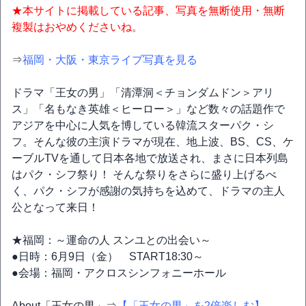
★本サイトに掲載している記事、写真を無断使用・無断
複製はおやめくださいね。
⇒
福岡・大阪・東京ライブ写真を見る
ドラマ「王女の男」「清潭洞＜チョンダムドン＞アリ
ス」「名もなき英雄＜ヒーロー＞」など数々の話題作で
アジアを中心に人気を博している韓流スターパク・シ
フ。そんな彼の主演ドラマが現在、地上波、BS、CS、ケ
ーブルTVを通して日本各地で放送され、まさに日本列島
はパク・シフ祭り！ そんな祭りをさらに盛り上げるべ
く、パク・シフが感謝の気持ちを込めて、ドラマの主人
公となって来日！
★福岡：～運命の人 スンユとの出会い～
●日時：6月9日（金） START18:30～
●会場：福岡・アクロスシンフォニーホール
About「王女の男」⇒
【「王女の男」を2倍楽しむ】