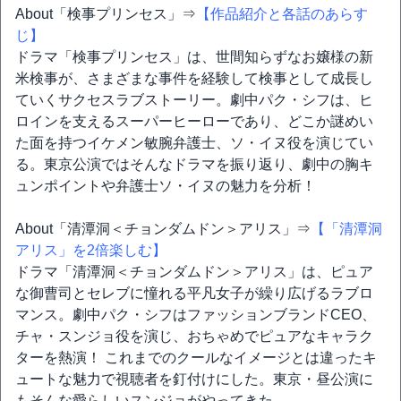
About「検事プリンセス」⇒
【作品紹介と各話のあらす
じ】
ドラマ「検事プリンセス」は、世間知らずなお嬢様の新
米検事が、さまざまな事件を経験して検事として成長し
ていくサクセスラブストーリー。劇中パク・シフは、ヒ
ロインを支えるスーパーヒーローであり、どこか謎めい
た面を持つイケメン敏腕弁護士、ソ・イヌ役を演じてい
る。東京公演ではそんなドラマを振り返り、劇中の胸キ
ュンポイントや弁護士ソ・イヌの魅力を分析！
About「清潭洞＜チョンダムドン＞アリス」⇒
【「清潭洞
アリス」を2倍楽しむ】
ドラマ「清潭洞＜チョンダムドン＞アリス」は、ピュア
な御曹司とセレブに憧れる平凡女子が繰り広げるラブロ
マンス。劇中パク・シフはファッションブランドCEO、
チャ・スンジョ役を演じ、おちゃめでピュアなキャラク
ターを熱演！ これまでのクールなイメージとは違ったキ
ュートな魅力で視聴者を釘付けにした。東京・昼公演に
もそんな愛らしいスンジョがやってきた。