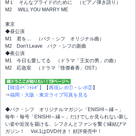
M１ そんなプライドのために （ピアノ弾き語り）
M2 WILL YOU MARRY ME
東京
◆昼公演
M1 君を… （パク・シフ オリジナル曲）
M2 Don't Leave パク・シフの新曲
◆夜公演
M1 今日も愛してる （ドラマ「王女の男」の曲）
M2 応急室 （ドラマ「怪傑春香」OST）
【韓流ｲﾍﾞﾝﾄﾚﾎﾟ】
【
再現レポ①
・
レポ②
】
⇒
福岡・大阪・東京ライブ写真を見る
◆パク・シフ オリジナルマガジン「ENISHI～縁～」
毎年・毎号「ENISHI～縁～」だけでしか見られない新し
い姿や近況を届ける、シフさんとファンを繋ぐ縁結びマ
ガジン！ Vol.1はDVD付き！ 好評発売中！