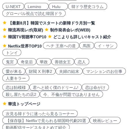
U-NEXT
Lemino
Hulu
韓ドラ歴史コラム
グローバル視点で読む韓国ドラ
【最新8月】韓国でスタートの新韓ドラ月別一覧
韓流再現レポ(取材)
制作発表会レポ(WEB)
韓国TV視聴率TOP10
どこよりも詳しい!キャスト紹介
ヘチ 王座への道
馬医
イ・サン
Netflix世界TOP10
トンイ
鬼宮
奇皇后
華政
善徳女王
恋人
愛が来る
財閥 X 刑事2
夫婦の結末
マンションのお仕事
人妻キラー
恋は飴模様
君へと続く僕のドリーム!
恋は命がけ
殺し屋たちの店2
今、不倫が問題ではありません
華流トップページ
次見る韓ドラに迷ったら見るコーナー
【保存版】Netflixで見られる韓国時代劇20選
映画レビュー
動画配信サービスをまとめて紹介