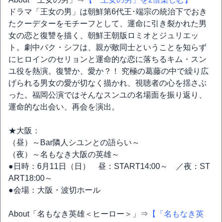
ドラマ「王女の男」は朝鮮第6代王･端宗の統治下でおき
たクーデターをモチーフとして、運命に引き裂かれた男
女の恋と復讐を描く、朝鮮王朝版ロミオとジュリエッ
ト。劇中パク・シフは、親が敵同士ということを知らず
にヒロインのセリョンと運命的な恋に落ちるキム・スン
ユ役を熱演。復讐か、愛か？！ 究極の葛藤の中で繰り広
げられる男女の愛が切なく描かれ、視聴者の心を揺さぶ
った。福岡公演ではそんなスンユの名場面を振り返り、
運命的な出会い、再会を演出。
★大阪：
（昼）～Bar隣人シユンとの語らい～
（夜）～名もなき大阪の英雄～
●日時：6月11日（日） 昼：START14:00～ ／夜：ST
ART18:00～
●会場：大阪・波切ホール
About「名もなき英雄＜ヒーロー＞」⇒
【「名もなき英