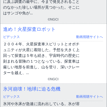
に及ぶ調査の最中に、今まで発見されること
のなかった珍しい場所が見つかった。そこに
はサンゴや魚が...
©NGCI
進め！火星探査ロボット
ビデックス
動画視聴サイトへ
２００４年、火星探査車スピリットとオポチ
ュニティが火星に着陸した。予想を大きく上
回って探査は５年も続き、宇宙時代の歴史に
刻まれる冒険の１つとなっている。探査車は
厳しい地形を前進し、山を登り、深いクレー
ターを越え、...
©NGCI
氷河崩壊！地球に迫る危機
ビデックス
動画視聴サイトへ
氷河や氷床が急速に流れ出している。氷が溶