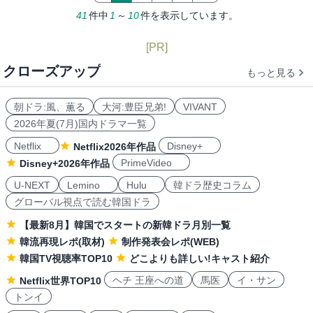
41
件中
1
～
10
件を表示しています。
[PR]
クローズアップ
もっと見る
朝ドラ:風、薫る
大河:豊臣兄弟!
VIVANT
2026年夏(7月)国内ドラマ一覧
Netflix
Disney+
Netflix2026年作品
PrimeVideo
Disney+2026年作品
U-NEXT
Lemino
Hulu
韓ドラ歴史コラム
グローバル視点で読む韓国ドラ
【最新8月】韓国でスタートの新韓ドラ月別一覧
韓流再現レポ(取材)
制作発表会レポ(WEB)
韓国TV視聴率TOP10
どこよりも詳しい!キャスト紹介
ヘチ 王座への道
馬医
イ・サン
Netflix世界TOP10
トンイ