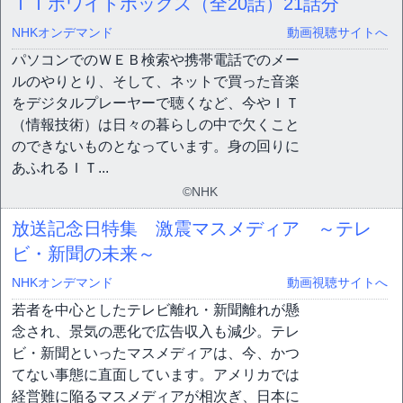
ＩＴホワイトボックス（全20話）
21話分
NHKオンデマンド
動画視聴サイトへ
パソコンでのＷＥＢ検索や携帯電話でのメー
ルのやりとり、そして、ネットで買った音楽
をデジタルプレーヤーで聴くなど、今やＩＴ
（情報技術）は日々の暮らしの中で欠くこと
のできないものとなっています。身の回りに
あふれるＩＴ...
©NHK
放送記念日特集 激震マスメディア ～テレ
ビ・新聞の未来～
NHKオンデマンド
動画視聴サイトへ
若者を中心としたテレビ離れ・新聞離れが懸
念され、景気の悪化で広告収入も減少。テレ
ビ・新聞といったマスメディアは、今、かつ
てない事態に直面しています。アメリカでは
経営難に陥るマスメディアが相次ぎ、日本に