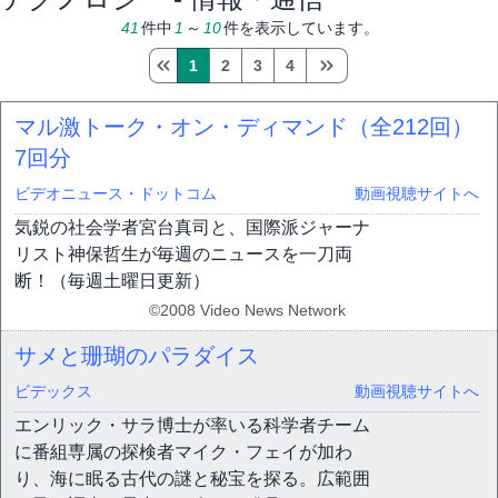
41
件中
1
～
10
件を表示しています。
1
2
3
4
マル激トーク・オン・ディマンド（全212回）
7回分
ビデオニュース・ドットコム
動画視聴サイトへ
気鋭の社会学者宮台真司と、国際派ジャーナ
リスト神保哲生が毎週のニュースを一刀両
断！（毎週土曜日更新）
©2008 Video News Network
サメと珊瑚のパラダイス
ビデックス
動画視聴サイトへ
エンリック・サラ博士が率いる科学者チーム
に番組専属の探検者マイク・フェイが加わ
り、海に眠る古代の謎と秘宝を探る。広範囲