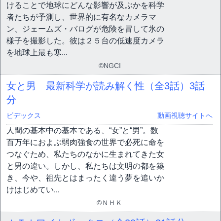
けることで地球にどんな影響が及ぶかを科学
者たちが予測し、世界的に有名なカメラマ
ン、ジェームズ・バログが危険を冒して氷の
様子を撮影した。彼は２５台の低速度カメラ
を地球上最も寒...
©NGCI
女と男 最新科学が読み解く性（全3話）
3話
分
ビデックス
動画視聴サイトへ
人間の基本中の基本である、“女”と“男”。数
百万年におよぶ弱肉強食の世界で必死に命を
つなぐため、私たちのなかに生まれてきた女
と男の違い。しかし、私たちは文明の都を築
き、今や、祖先とはまったく違う夢を追いか
けはじめてい...
©ＮＨＫ