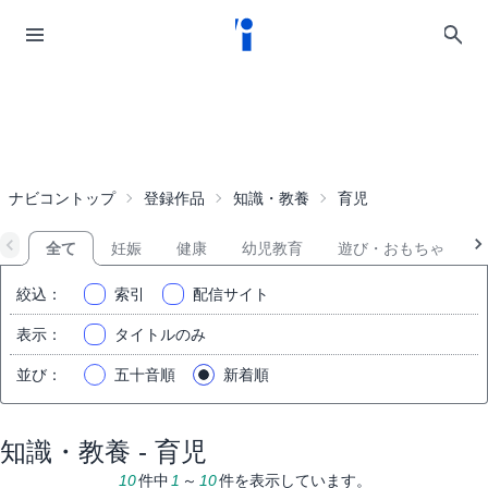
ナビコントップ
登録作品
知識・教養
育児
全て
妊娠
健康
幼児教育
遊び・おもちゃ
絞込
：
索引
配信サイト
表示
：
タイトルのみ
並び
：
五十音順
新着順
知識・教養 - 育児
10
件中
1
～
10
件を表示しています。