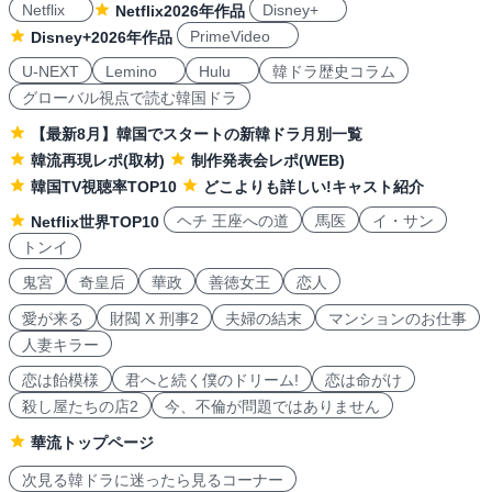
Netflix
Disney+
Netflix2026年作品
PrimeVideo
Disney+2026年作品
U-NEXT
Lemino
Hulu
韓ドラ歴史コラム
グローバル視点で読む韓国ドラ
【最新8月】韓国でスタートの新韓ドラ月別一覧
韓流再現レポ(取材)
制作発表会レポ(WEB)
韓国TV視聴率TOP10
どこよりも詳しい!キャスト紹介
ヘチ 王座への道
馬医
イ・サン
Netflix世界TOP10
トンイ
鬼宮
奇皇后
華政
善徳女王
恋人
愛が来る
財閥 X 刑事2
夫婦の結末
マンションのお仕事
人妻キラー
恋は飴模様
君へと続く僕のドリーム!
恋は命がけ
殺し屋たちの店2
今、不倫が問題ではありません
華流トップページ
次見る韓ドラに迷ったら見るコーナー