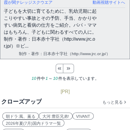
霞が関ナレッジスクウエア
動画視聴サイトへ
子どもを大切に育てるために、乳幼児期に起
こりやすい事故とその予防、手当、かかりや
すい病気と看病の仕方をご紹介。パパ・ママ
はもちろん、子どもに関わるすべての人に。
制作・著作：日本赤十字社（http://www.jrc.o
r.jp/）※ビ...
制作・著作：日本赤十字社（http://www.jrc.or.jp/）
10
件中
1
～
10
件を表示しています。
[PR]
クローズアップ
もっと見る
朝ドラ:風、薫る
大河:豊臣兄弟!
VIVANT
2026年夏(7月)国内ドラマ一覧