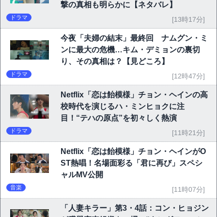
撃の真相も明らかに【ネタバレ】
ドラマ
[13時17分]
今夜「夫婦の結末」最終回 ナムグン・ミ
ンに最大の危機…キム・デミョンの裏切
り、その真相は？【見どころ】
ドラマ
[12時47分]
Netflix「恋は飴模様」チョン・ヘインの高
校時代を演じるハ・ミンヒョクに注
目！“テハの原点”を初々しく熱演
ドラマ
[11時21分]
Netflix「恋は飴模様」チョン・ヘインがO
ST熱唱！名場面彩る「君に再び」スペシ
ャルMV公開
音楽
[11時07分]
「人妻キラー」第3・4話：コン・ヒョジン