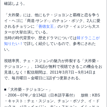
確認しよう。
「大祚榮」には、他にもテ・ジョヨンと覇権と恋を争う
イ・ヘゴに「商道‐サンド‐」のチョン・ボソク、2人に愛
されるチョリンに
「善徳女王」
のパク・イェジンら大ス
ターが大挙出演している。
当時の時代背景や、歴史ドラマについては
韓ドラここが
知りたい！
で詳しく紹介しているので、参考にされた
い。
視聴率男、チェ・スジョンの魅力が炸裂する「大祚榮－
テジョヨン－」、134話が無料で視聴できるこの機会をお
見逃しなく！配信期間は、2011年3月7日～9月14日ま
で、毎月曜日～金曜日に1話ずつ更新される。
■「大祚榮－テジョヨン－」
・2006～07年／全134話（日本語字幕付） 放映：KBS
・キャスト：チェ・スジョン、チョン・ボソク、イ・ド
ックァ、パク・イェジン、ホン・スヒョン、イム・ヒョ