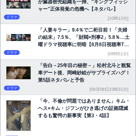
が臓器密売組織を一掃、“キングフィッシ
ャー”正体発覚の危機へ【ネタバレ】
ドラマ
[10時12分]
「人妻キラー」9.4％で二桁目前！「夫婦
の結末」7.5％、「財閥×刑事2」5.8％…土
曜ドラマ視聴率に明暗【8月8日視聴率TO
P10】
ドラマ
[08時51分]
「告白－25年目の秘密－」松村北斗と観覧
車デート後、岡崎紗絵がサプライズハグ！
第5話ネタバレと予告
ドラマ
[08月08日23時31分]
「今、不倫が問題ではありません」キム・
ヘス×キム・ジフンがひき逃げの証拠隠滅
するも驚愕の新事実【第3・4話】