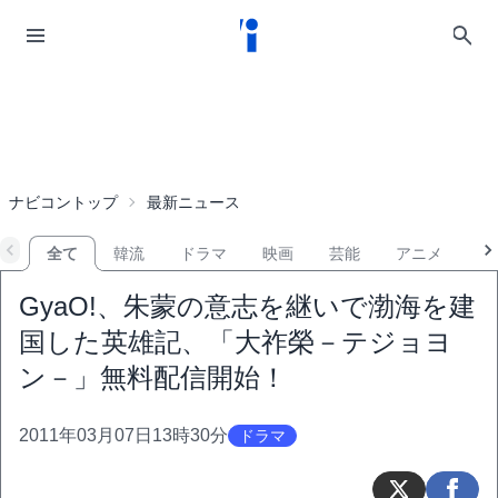
ナビコントップ
最新ニュース
全て
韓流
ドラマ
映画
芸能
アニメ
音
GyaO!、朱蒙の意志を継いで渤海を建
国した英雄記、「大祚榮－テジョヨ
ン－」無料配信開始！
2011年03月07日13時30分
ドラマ