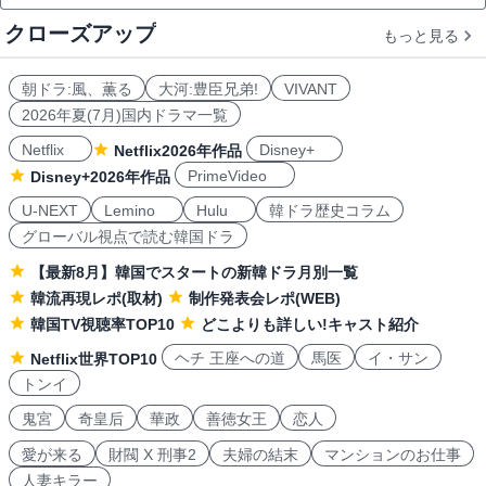
クローズアップ
もっと見る
朝ドラ:風、薫る
大河:豊臣兄弟!
VIVANT
2026年夏(7月)国内ドラマ一覧
Netflix
Disney+
Netflix2026年作品
PrimeVideo
Disney+2026年作品
U-NEXT
Lemino
Hulu
韓ドラ歴史コラム
グローバル視点で読む韓国ドラ
【最新8月】韓国でスタートの新韓ドラ月別一覧
韓流再現レポ(取材)
制作発表会レポ(WEB)
韓国TV視聴率TOP10
どこよりも詳しい!キャスト紹介
ヘチ 王座への道
馬医
イ・サン
Netflix世界TOP10
トンイ
鬼宮
奇皇后
華政
善徳女王
恋人
愛が来る
財閥 X 刑事2
夫婦の結末
マンションのお仕事
人妻キラー