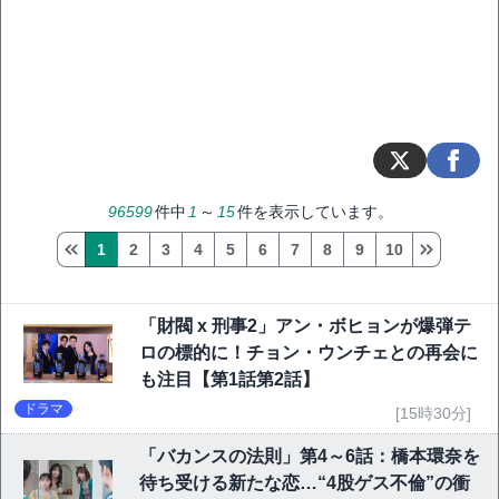
96599
件中
1
～
15
件を表示しています。
1
2
3
4
5
6
7
8
9
10
「財閥 x 刑事2」アン・ボヒョンが爆弾テ
ロの標的に！チョン・ウンチェとの再会に
も注目【第1話第2話】
ドラマ
[15時30分]
「バカンスの法則」第4～6話：橋本環奈を
待ち受ける新たな恋…“4股ゲス不倫”の衝