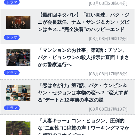
ドラマ
[08月08日20時04分]
【最終回ネタバレ】「紅い真珠」パク・ジ
ニが会長就任、ナム・サンジ＆カン・ダビ
ンはキス…“完全決着”のハッピーエンド
ドラマ
[08月08日19時12分]
「マンションのお仕事」第9話：チソン、
パク・ビョンウンの殺人指示に直面！まさ
かの警察連行へ
ドラマ
[08月08日17時58分]
「恋は命がけ」第7話、パク・ウンビン＆
ヤン・セジョンは本物の恋へ？ “恋人すぎ
る”デートと12年前の事故の謎
ドラマ
[08月08日17時19分]
「人妻キラー」コン・ヒョジン、圧倒的
な“二面性”に絶賛の声！ワーキングママか