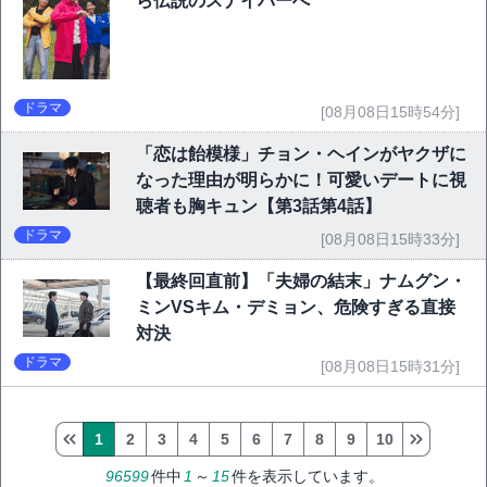
ら伝説のスナイパーへ
ドラマ
[08月08日15時54分]
「恋は飴模様」チョン・ヘインがヤクザに
なった理由が明らかに！可愛いデートに視
聴者も胸キュン【第3話第4話】
ドラマ
[08月08日15時33分]
【最終回直前】「夫婦の結末」ナムグン・
ミンVSキム・デミョン、危険すぎる直接
対決
ドラマ
[08月08日15時31分]
1
2
3
4
5
6
7
8
9
10
96599
件中
1
～
15
件を表示しています。