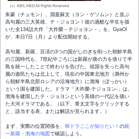
（c）KBS, KBSi All Rights Reserved.
朱蒙（チュモン）、淵蓋蘇文（ヨン・ゲソムン）と並ぶ
高句麗の三大英雄、テ・ジョヨン！彼の過酷な半生を描
いた全134話大作「大祚榮－テジョヨン－」を、GyaO!
が、本日7日（月）より配信開始する。
高句麗、新羅、百済の3つの国がしのぎを削った朝鮮半島
の三国時代も、7世紀中ごろには新羅が唐の力を借りて半
島を統一したことで終わりを告げた。祖国を失った高句
麗の遊民たちは北上して、現在の中国東北地方（満州か
ら朝鮮半島北部ロシアの沿海地方）に渤海（ぼっかい）
という国を建国した。ドラマ「大祚榮‐テジョヨン‐」は、
渤海を建国したテ・ジョヨンという英雄の一代記を描い
た大河ドラマである。（以下、青太文字をクリックする
と、該当する表、または解説が見られます。）
まず、実際の位置関係を、
韓ドラここが知りたい！
の
統
一新羅・渤海の地図
で確認しよう。