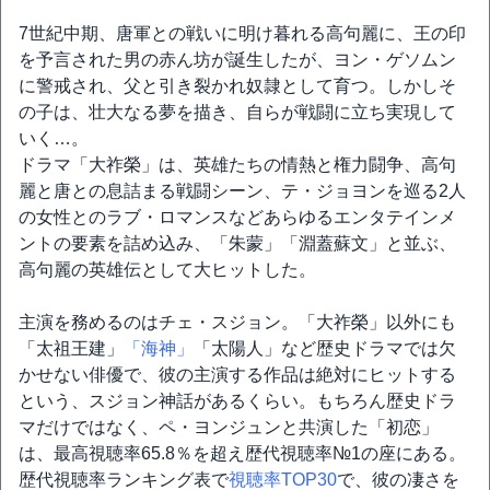
7世紀中期、唐軍との戦いに明け暮れる高句麗に、王の印
を予言された男の赤ん坊が誕生したが、ヨン・ゲソムン
に警戒され、父と引き裂かれ奴隷として育つ。しかしそ
の子は、壮大なる夢を描き、自らが戦闘に立ち実現して
いく…。
ドラマ「大祚榮」は、英雄たちの情熱と権力闘争、高句
麗と唐との息詰まる戦闘シーン、テ・ジョヨンを巡る2人
の女性とのラブ・ロマンスなどあらゆるエンタテインメ
ントの要素を詰め込み、「朱蒙」「淵蓋蘇文」と並ぶ、
高句麗の英雄伝として大ヒットした。
主演を務めるのはチェ・スジョン。「大祚榮」以外にも
「太祖王建」
「海神」
「太陽人」など歴史ドラマでは欠
かせない俳優で、彼の主演する作品は絶対にヒットする
という、スジョン神話があるくらい。もちろん歴史ドラ
マだけではなく、ペ・ヨンジュンと共演した「初恋」
は、最高視聴率65.8％を超え歴代視聴率№1の座にある。
歴代視聴率ランキング表で
視聴率TOP30
で、彼の凄さを