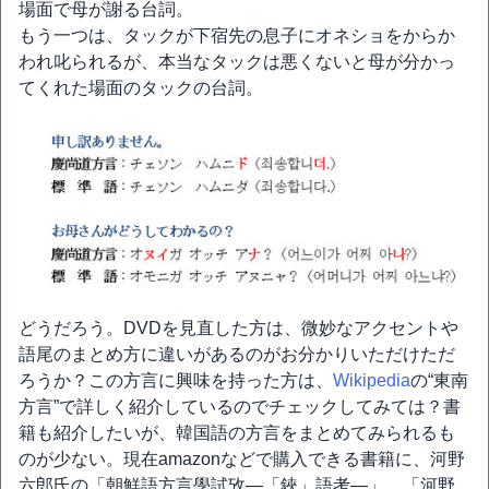
場面で母が謝る台詞。
もう一つは、タックが下宿先の息子にオネショをからか
われ叱られるが、本当なタックは悪くないと母が分かっ
てくれた場面のタックの台詞。
どうだろう。DVDを見直した方は、微妙なアクセントや
語尾のまとめ方に違いがあるのがお分かりいただけただ
ろうか？この方言に興味を持った方は、
Wikipedia
の“東南
方言”で詳しく紹介しているのでチェックしてみては？書
籍も紹介したいが、韓国語の方言をまとめてみられるも
のが少ない。現在amazonなどで購入できる書籍に、河野
六郎氏の「朝鮮語方言學試攷―「鋏」語考―」、「河野