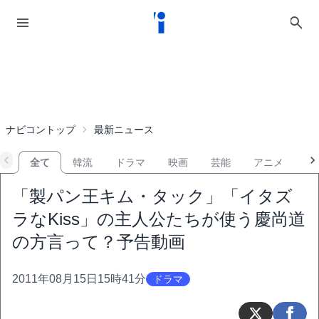
ナビコントップ
最新ニュース
全て
韓流
ドラマ
映画
芸能
アニメ
音
「製パン王キム・タック」「イタズ
ラなKiss」の主人公たちが使う慶尚道
の方言って？予告動画
2011年08月15日15時41分
ドラマ