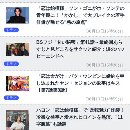
「恋は飴模様」ソン・ゴニがホ・ソンテの
青年期に！「かかし」で大ブレイクの若手
俳優が魅せる“悪の原点”
ドラマ
[08月10日15時50分]
BSフジ「甘い秘密」第41話～最終回あら
すじと見どころをサクッと紹介：涙のハッ
ピーエンドへ
ドラマ
[08月10日15時30分]
「恋は命がけ」パク・ウンビンに婚約を申
し込まれたヤン・セジョンの返事はキス
【第7話第8話】
ドラマ
[08月10日14時59分]
ハヨン「恋は飴模様」で“反転魅力”炸裂！
冷徹な検事と愛されヒロインを熱演、“11
字腹筋”も話題