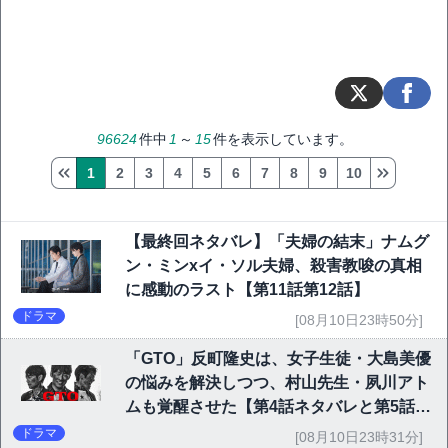
96624
件中
1
～
15
件を表示しています。
1
2
3
4
5
6
7
8
9
10
【最終回ネタバレ】「夫婦の結末」ナムグ
ン・ミンxイ・ソル夫婦、殺害教唆の真相
に感動のラスト【第11話第12話】
ドラマ
[08月10日23時50分]
「GTO」反町隆史は、女子生徒・大島美優
の悩みを解決しつつ、村山先生・夙川アト
ムも覚醒させた【第4話ネタバレと第5話予
告】
ドラマ
[08月10日23時31分]