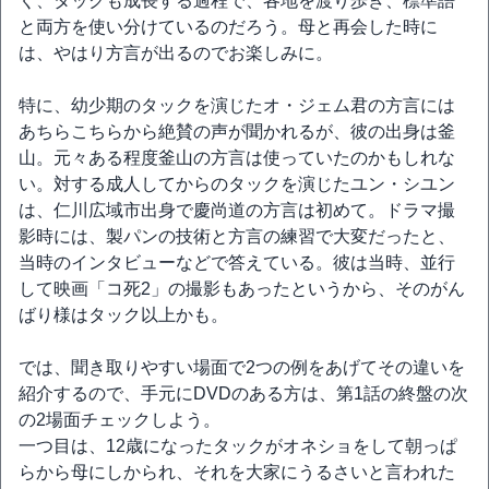
く、タックも成長する過程で、各地を渡り歩き、標準語
と両方を使い分けているのだろう。母と再会した時に
は、やはり方言が出るのでお楽しみに。
特に、幼少期のタックを演じたオ・ジェム君の方言には
あちらこちらから絶賛の声が聞かれるが、彼の出身は釜
山。元々ある程度釜山の方言は使っていたのかもしれな
い。対する成人してからのタックを演じたユン・シユン
は、仁川広域市出身で慶尚道の方言は初めて。ドラマ撮
影時には、製パンの技術と方言の練習で大変だったと、
当時のインタビューなどで答えている。彼は当時、並行
して映画「コ死2」の撮影もあったというから、そのがん
ばり様はタック以上かも。
では、聞き取りやすい場面で2つの例をあげてその違いを
紹介するので、手元にDVDのある方は、第1話の終盤の次
の2場面チェックしよう。
一つ目は、12歳になったタックがオネショをして朝っぱ
らから母にしかられ、それを大家にうるさいと言われた