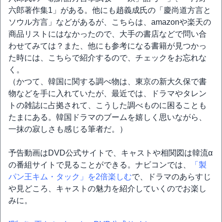
六郎著作集1」がある。他にも趙義成氏の「慶尚道方言と
ソウル方言」などがあるが、こちらは、amazonや楽天の
商品リストにはなかったので、大手の書店などで問い合
わせてみては？また、他にも参考になる書籍が見つかっ
た時には、こちらで紹介するので、チェックをお忘れな
く。
（かつて、韓国に関する調べ物は、東京の新大久保で書
物などを手に入れていたが、最近では、ドラマやタレン
トの雑誌に占拠されて、こうした調べものに困ることも
たまにある。韓国ドラマのブームを嬉しく思いながら、
一抹の寂しさも感じる筆者だ。）
予告動画はDVD公式サイトで、キャストや相関図は韓流α
の番組サイトで見ることができる。ナビコンでは、
「製
パン王キム・タック」を2倍楽しむ
で、ドラマのあらすじ
や見どころ、キャストの魅力を紹介していくのでお楽し
みに。