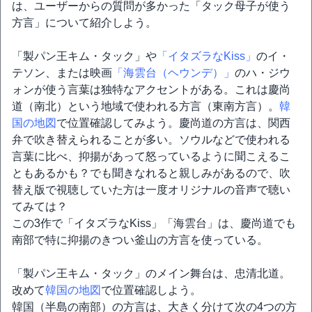
は、ユーザーからの質問が多かった「タック母子が使う
方言」について紹介しよう。
「製パン王キム・タック」や
「イタズラなKiss」
のイ・
テソン、または映画
「海雲台（ヘウンデ）」
のハ・ジウ
ォンが使う言葉は独特なアクセントがある。これは慶尚
道（南北）という地域で使われる方言（東南方言）。
韓
国の地図
で位置確認してみよう。慶尚道の方言は、関西
弁で吹き替えられることが多い。ソウルなどで使われる
言葉に比べ、抑揚があって怒っているように聞こえるこ
ともあるかも？でも聞きなれると親しみがあるので、吹
替え版で視聴していた方は一度オリジナルの音声で聴い
てみては？
この3作で「イタズラなKiss」「海雲台」は、慶尚道でも
南部で特に抑揚のきつい釜山の方言を使っている。
「製パン王キム・タック」のメイン舞台は、忠清北道。
改めて
韓国の地図
で位置確認しよう。
韓国（半島の南部）の方言は、大きく分けて次の4つの方