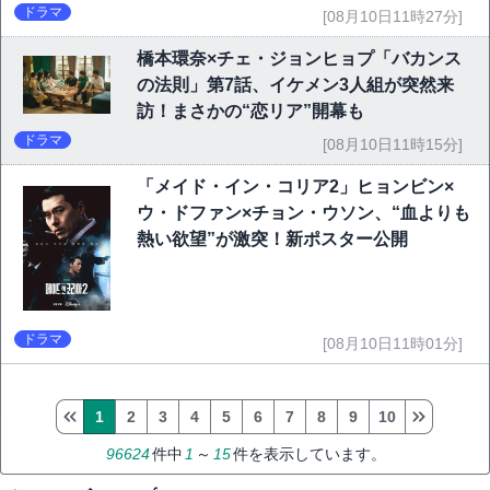
ドラマ
[08月10日11時27分]
橋本環奈×チェ・ジョンヒョプ「バカンス
の法則」第7話、イケメン3人組が突然来
訪！まさかの“恋リア”開幕も
ドラマ
[08月10日11時15分]
「メイド・イン・コリア2」ヒョンビン×
ウ・ドファン×チョン・ウソン、“血よりも
熱い欲望”が激突！新ポスター公開
ドラマ
[08月10日11時01分]
1
2
3
4
5
6
7
8
9
10
96624
件中
1
～
15
件を表示しています。