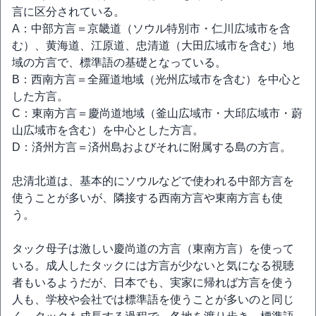
言に区分されている。
A：中部方言＝京畿道（ソウル特別市・仁川広域市を含
む）、黄海道、江原道、忠清道（大田広域市を含む）地
域の方言で、標準語の基礎となっている。
B：西南方言＝全羅道地域（光州広域市を含む）を中心と
した方言。
C：東南方言＝慶尚道地域（釜山広域市・大邱広域市・蔚
山広域市を含む）を中心とした方言。
D：済州方言＝済州島およびそれに附属する島の方言。
忠清北道は、基本的にソウルなどで使われる中部方言を
使うことが多いが、隣接する西南方言や東南方言も使
う。
タック母子は激しい慶尚道の方言（東南方言）を使って
いる。成人したタックには方言が少ないと気になる視聴
者もいるようだが、日本でも、実家に帰れば方言を使う
人も、学校や会社では標準語を使うことが多いのと同じ