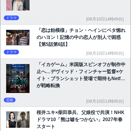
ドラマ
[08月10日14時49分]
「恋は飴模様」チョン・ヘインにベタ惚れ
のハヨン！記憶の中の恋人が別人で困惑
【第5話第6話】
ドラマ
[08月10日14時00分]
「イカゲーム」米国版スピンオフが制作中
止へ…デヴィッド・フィンチャー監督×ケ
イト・ブランシェット登場で期待もNetflix
が戦略転換
芸能
[08月10日12時05分]
桜井ユキ×柴田恭兵、父娘役で共演！NHK
ドラマ10「熊は嘘をつかない」2027年春
スタート