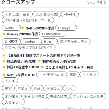
クローズアップ
もっと見る
朝ドラ:風、薫る
大河:豊臣兄弟!
VIVANT
2026年夏(7月)国内ドラマ一覧
Netflix
Disney+
Netflix2026年作品
PrimeVideo
Disney+2026年作品
U-NEXT
Lemino
Hulu
韓ドラ歴史コラム
グローバル視点で読む韓国ドラ
【最新8月】韓国でスタートの新韓ドラ月別一覧
韓流再現レポ(取材)
制作発表会レポ(WEB)
韓国TV視聴率TOP10
どこよりも詳しい!キャスト紹介
ヘチ 王座への道
馬医
イ・サン
Netflix世界TOP10
トンイ
鬼宮
奇皇后
華政
善徳女王
恋人
愛が来る
財閥 X 刑事2
夫婦の結末
マンションのお仕事
人妻キラー