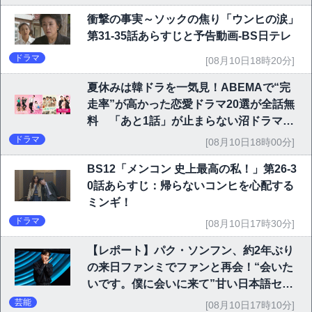
衝撃の事実～ソックの焦り「ウンヒの涙」
第31-35話あらすじと予告動画-BS日テレ
ドラマ
[08月10日18時20分]
夏休みは韓ドラを一気見！ABEMAで“完
走率”が高かった恋愛ドラマ20選が全話無
料 「あと1話」が止まらない沼ドラマを
チェック
ドラマ
[08月10日18時00分]
BS12「メンコン 史上最高の私！」第26-3
0話あらすじ：帰らないコンヒを心配する
ミンギ！
ドラマ
[08月10日17時30分]
【レポート】パク・ソンフン、約2年ぶり
の来日ファンミでファンと再会！“会いた
いです。僕に会いに来て”甘い日本語セリ
フに大歓声
芸能
[08月10日17時10分]