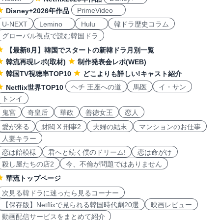
PrimeVideo
Disney+2026年作品
U-NEXT
Lemino
Hulu
韓ドラ歴史コラム
グローバル視点で読む韓国ドラ
【最新8月】韓国でスタートの新韓ドラ月別一覧
韓流再現レポ(取材)
制作発表会レポ(WEB)
韓国TV視聴率TOP10
どこよりも詳しい!キャスト紹介
ヘチ 王座への道
馬医
イ・サン
Netflix世界TOP10
トンイ
鬼宮
奇皇后
華政
善徳女王
恋人
愛が来る
財閥 X 刑事2
夫婦の結末
マンションのお仕事
人妻キラー
恋は飴模様
君へと続く僕のドリーム!
恋は命がけ
殺し屋たちの店2
今、不倫が問題ではありません
華流トップページ
次見る韓ドラに迷ったら見るコーナー
【保存版】Netflixで見られる韓国時代劇20選
映画レビュー
動画配信サービスをまとめて紹介