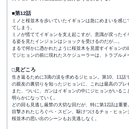
■第12話
ミノと桜並木を歩いていたイギョンは急にめまいを感じ
てしまう。
ミノが慌ててイギョンを支え起こすが、意識が戻ったイ
る姿を見たインジョンはショックを受けるのだが…。
まるで何かに憑かれたように桜並木を見渡すイギョンの
てジヒョンの前に現れたスケジューラーは、トラブルメ
□見どころ
生き返るために3滴の涙を求めるジヒョン。第10、11
の親友の裏切りを知ったジヒョンに、これは最高のプレ
また、ついに、ガンはイギョンの中にジヒョンがいるこ
明らかになっていく。
どの回も見逃し厳禁の大切な回だが、特に第12話は重
目撃されたじろぐペ・スビン、駆けつけるチョ・ヒョン
桜並木の思い出のシーンもお見逃しなく。