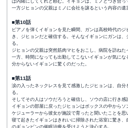
は内緒にしてくれと頼む。イギョンは、ミノとつき合っ
一方ジヒョンの父親はミノに会社を譲るという内容の遺
■第10話
ピアノを弾くイギョンを見た瞬間、ガンは高校時代のジ
き、ジヒョンだと確信する。そんなイギョンにガンは、
る。
ジヒョンの父親は突然筋肉マヒをおこし、病院を訪ねた
一方、時間になっても出勤してこないイギョンが気にな
分からないイギョンに驚くのだった。
■第11話
涙の入ったネックレスを見て感激したジヒョンは、自分
る。
そしてその人はソウだろうと確信し、ソウの店に行き感
イギョンの部屋に戻ったジヒョンはボックスの中からソ
ケジューラーから彼女が施設で育ったと聞いたことを思
寝て起きたイギョンはきれいに掃除された浴室に驚き、
のギョンビンの催眠治療を受けようと決心する。