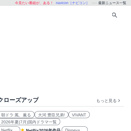
今見たい番組が、ある！
navicon［ナビコン］
最新ニュース一覧
クローズアップ
もっと見る
朝ドラ:風、薫る
大河:豊臣兄弟!
VIVANT
2026年夏(7月)国内ドラマ一覧
Netflix
Disney+
Netflix2026年作品