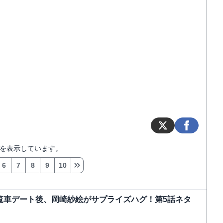
を表示しています。
6
7
8
9
10
覧車デート後、岡崎紗絵がサプライズハグ！第5話ネタ