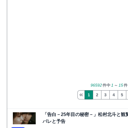
96592
件中
1
～
15
件
1
2
3
4
5
「告白－25年目の秘密－」松村北斗と観
バレと予告