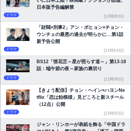
いに日本上陸！映画級アクションが話題、
日本版予告編解禁
ドラマ
[12時00分]
「財閥×刑事2」アン・ボヒョン×チョン・
ウンチェの最悪の過去が明らかに…第1話
新予告公開
ドラマ
[11時54分]
BS12「惜花芷～星が照らす道～」第13-18
話：端午節の夜～家族の裏切り
ドラマ
[11時30分]
【きょう配信】チョン・ヘイン×ハヨンNe
tflix「恋は飴模様」見どころと新スチール
（12点）公開
ドラマ
[11時02分]
ジャン・リンホーが表紙を飾る「中国ドラ