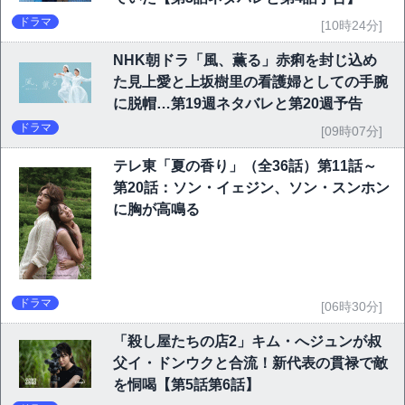
ドラマ
[10時24分]
NHK朝ドラ「風、薫る」赤痢を封じ込め
た見上愛と上坂樹里の看護婦としての手腕
に脱帽…第19週ネタバレと第20週予告
ドラマ
[09時07分]
テレ東「夏の香り」（全36話）第11話～
第20話：ソン・イェジン、ソン・スンホン
に胸が高鳴る
ドラマ
[06時30分]
「殺し屋たちの店2」キム・へジュンが叔
父イ・ドンウクと合流！新代表の貫禄で敵
を恫喝【第5話第6話】