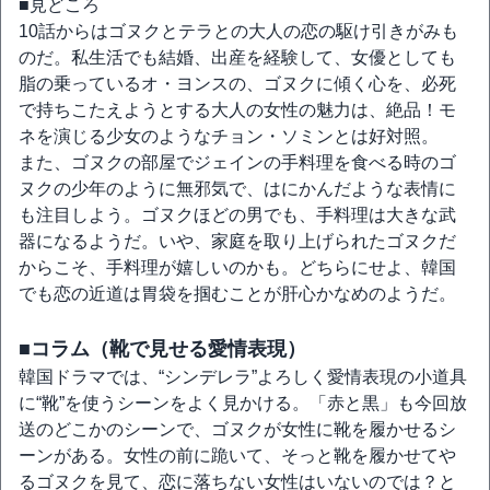
■見どころ
10話からはゴヌクとテラとの大人の恋の駆け引きがみも
のだ。私生活でも結婚、出産を経験して、女優としても
脂の乗っているオ・ヨンスの、ゴヌクに傾く心を、必死
で持ちこたえようとする大人の女性の魅力は、絶品！モ
ネを演じる少女のようなチョン・ソミンとは好対照。
また、ゴヌクの部屋でジェインの手料理を食べる時のゴ
ヌクの少年のように無邪気で、はにかんだような表情に
も注目しよう。ゴヌクほどの男でも、手料理は大きな武
器になるようだ。いや、家庭を取り上げられたゴヌクだ
からこそ、手料理が嬉しいのかも。どちらにせよ、韓国
でも恋の近道は胃袋を掴むことが肝心かなめのようだ。
■コラム（靴で見せる愛情表現）
韓国ドラマでは、“シンデレラ”よろしく愛情表現の小道具
に“靴”を使うシーンをよく見かける。「赤と黒」も今回放
送のどこかのシーンで、ゴヌクが女性に靴を履かせるシ
ーンがある。女性の前に跪いて、そっと靴を履かせてや
るゴヌクを見て、恋に落ちない女性はいないのでは？と