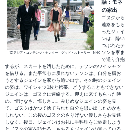
話：モネ
の家出
ゴヌクから
連絡をもら
ったジェイ
ンは、酔い
つぶれたテ
ソンを家ま
（C)アジア・コンテンツ・センター グッド・ストーリー NHK
で送り介抱
するが、スカートを汚したために、テソンのワイシャツ
を借りる。まだ平常心に戻れないテソンは、自分を構お
うとするジェインを家から追い出す。その時のジェイン
の姿は、ワイシャツ1枚と携帯。どうすることもできない
ジェインは、ゴヌクに連絡する。迎えに来てもらった時
の、情けなさ、悔しさ…。みじめなジェインの姿を見
て、ゴヌクはかつて捨てられた自分を思い出したのかも
しれない。この後のゴヌクのさりげない優しさをお見逃
しなく。後日、ジェインはお礼に手料理をご馳走しよう
とゴヌクの家を訪ねる。もちろんジェインの知っている