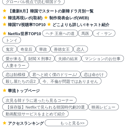
グローバル視点で読む韓国ドラ
【最新8月】韓国でスタートの新韓ドラ月別一覧
韓流再現レポ(取材)
制作発表会レポ(WEB)
韓国TV視聴率TOP10
どこよりも詳しい!キャスト紹介
ヘチ 王座への道
馬医
イ・サン
Netflix世界TOP10
トンイ
鬼宮
奇皇后
華政
善徳女王
恋人
愛が来る
財閥 X 刑事2
夫婦の結末
マンションのお仕事
人妻キラー
恋は飴模様
君へと続く僕のドリーム!
恋は命がけ
殺し屋たちの店2
今、不倫が問題ではありません
華流トップページ
次見る韓ドラに迷ったら見るコーナー
【保存版】Netflixで見られる韓国時代劇20選
映画レビュー
動画配信サービスをまとめて紹介
もっと見る>>
アクセスランキング