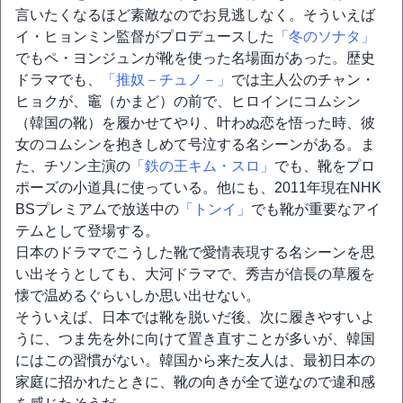
言いたくなるほど素敵なのでお見逃しなく。そういえば
イ・ヒョンミン監督がプロデュースした
「冬のソナタ」
でもペ・ヨンジュンが靴を使った名場面があった。歴史
ドラマでも、
「推奴－チュノ－」
では主人公のチャン・
ヒョクが、竈（かまど）の前で、ヒロインにコムシン
（韓国の靴）を履かせてやり、叶わぬ恋を悟った時、彼
女のコムシンを抱きしめて号泣する名シーンがある。ま
た、チソン主演の
「鉄の王キム・スロ」
でも、靴をプロ
ポーズの小道具に使っている。他にも、2011年現在NHK
BSプレミアムで放送中の
「トンイ」
でも靴が重要なアイ
テムとして登場する。
日本のドラマでこうした靴で愛情表現する名シーンを思
い出そうとしても、大河ドラマで、秀吉が信長の草履を
懐で温めるぐらいしか思い出せない。
そういえば、日本では靴を脱いだ後、次に履きやすいよ
うに、つま先を外に向けて置き直すことが多いが、韓国
にはこの習慣がない。韓国から来た友人は、最初日本の
家庭に招かれたときに、靴の向きが全て逆なので違和感