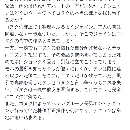
家は、例の薄汚れたアパートの一室だ。果たしてジェイ
ンはどういう手を使ってゴヌクの本当の部屋を探し当て
るのか？
ゴヌクの部屋で手料理をふるまうジェイン。二人の間は
間違いなく一歩近づいた。しかし、そこでジェインはゴ
ヌクの背中の傷あとを見てしまう。
一方、一瞬でもゴヌクに心揺れた自分が許せないとテラ
はゴヌクを拒絶する。その会話を偶然聞いてしまった妹
のモネはショックを受け、別荘に立てこもってしまう。
モネの居所を知ったテラが迎えに行くが、テラは既に連
れ戻された後で、そこにはゴヌクだけが残っていた。風
邪で高熱を発したテラはゴヌクと言い争ううちに気を失
い、ゴヌクは一晩中彼女を看病する。これでテラも完全
にゴヌクに落ちた。
また、ゴヌクによってヘシングループ長男ホン・テギュ
ンが行っていた株価不正操作が公になり、テギュンは窮
地に追い込まれる。