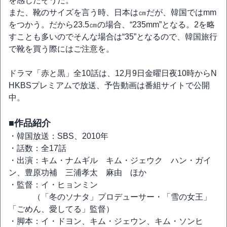
を感じたそうだ。
また、靴のサイズを言う時、日本は㎝だが、韓国ではmm
をつかう。だから23.5㎝の場合、“235mm”となる。2を略
すことも多いのでそんな場合は“35”となるので、韓国旅行
で靴を買う際にはご注意を。
ドラマ「赤と黒」全10話は、12月9日金曜日夜10時からN
HKBSプレミアムで放送、予告動画は番組サイトで公開
中。
■作品紹介
・韓国放送：SBS、2010年
・話数：全17話
・出演：キム・ナムギル キム・ジェウク ハン・ガイ
ン、豊原功補 三浦孝太 麻由 ほか
・監督：イ・ヒョンミン
（「冬のソナタ」プロデューサー・「雪の女王」
「ごめん、愛してる」監督）
・脚本：イ・ドヨン、キム・ジェウン、キム・ソンヒ