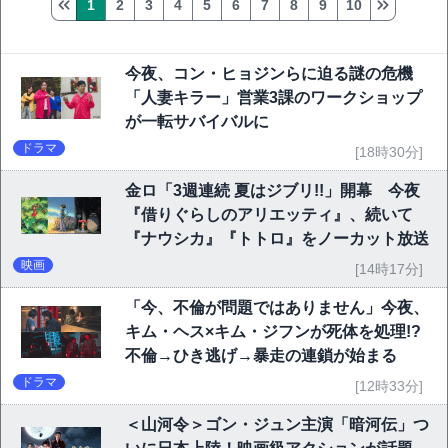
1
2
3
4
5
6
7
8
9
10
今夜、コン・ヒョジンらに迫る謎の危機
「人妻キラー」営業3課のワークショップ
が一転サバイバルに
ドラマ
[18時30分]
金ロ「3週連続 夏はジブリ!!」開幕 今夜
『借りぐらしのアリエッティ』、続いて
『ナウシカ』『トトロ』をノーカット放送
映画
[14時17分]
「今、不倫が問題ではありません」今夜、
キム・ヘス×キム・ジフンが死体を処理!?
不倫→ひき逃げ→暴走の連鎖が始まる
ドラマ
[12時33分]
＜山河令＞ゴン・ジュン主演「暗河伝」つ