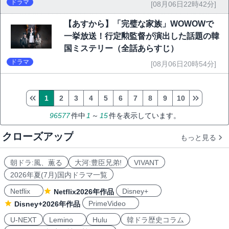
ドラマ
[08月06日22時42分]
【あすから】「完璧な家族」WOWOWで
一挙放送！行定勲監督が演出した話題の韓
国ミステリー（全話あらすじ）
ドラマ
[08月06日20時54分]
1
2
3
4
5
6
7
8
9
10
96577
件中
1
～
15
件を表示しています。
クローズアップ
もっと見る
朝ドラ:風、薫る
大河:豊臣兄弟!
VIVANT
2026年夏(7月)国内ドラマ一覧
Netflix
Disney+
Netflix2026年作品
PrimeVideo
Disney+2026年作品
U-NEXT
Lemino
Hulu
韓ドラ歴史コラム