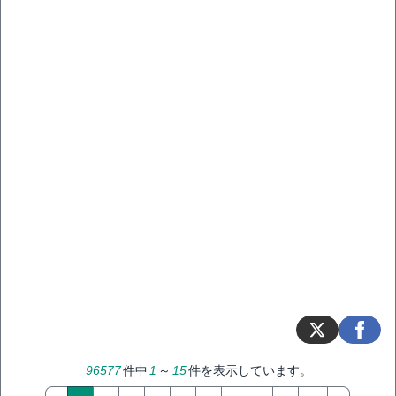
96577
件中
1
～
15
件を表示しています。