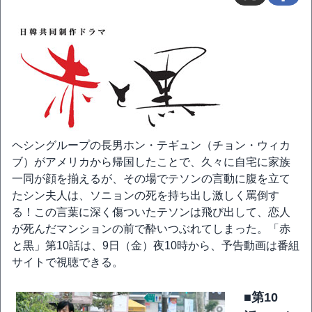
ヘシングループの長男ホン・テギュン（チョン・ウィカ
ブ）がアメリカから帰国したことで、久々に自宅に家族
一同が顔を揃えるが、その場でテソンの言動に腹を立て
たシン夫人は、ソニョンの死を持ち出し激しく罵倒す
る！この言葉に深く傷ついたテソンは飛び出して、恋人
が死んだマンションの前で酔いつぶれてしまった。「赤
と黒」第10話は、9日（金）夜10時から、予告動画は番組
サイトで視聴できる。
■第10