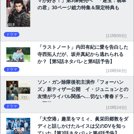
マが好き！」第3弾発売へ 「逐玉：翡翠
の君」30ページ総力特集＆限定特典も
ドラマ
[11時00分]
「ラストノート」内田有紀に愛を告白した
寺西拓人だが、坂井真紀から逃れられる
か？【第5話ネタバレと第6話予告】
ドラマ
[10時56分]
ソン・ガン除隊後初主演作「フォーハン
ズ」新ティザー公開 イ・ジュニョンとの
友情がライバル関係へ…切ない青春ドラマ
に期待
ドラマ
[10時24分]
「大空港」趣里をマミィ、眞栄田郷敦をダ
ディと話しかけたルイスは父のDVを知っ
ていた【第3話ネタバレと第4話予告】