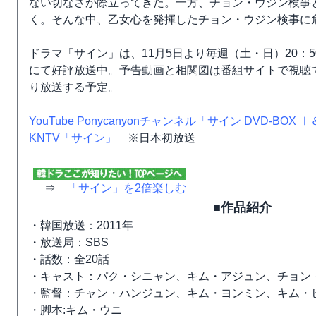
ない切なさが際立ってきた。一方、チョン・ウジン検事
く。そんな中、乙女心を発揮したチョン・ウジン検事に
ドラマ「サイン」は、11月5日より毎週（土・日）20：50
にて好評放送中。予告動画と相関図は番組サイトで視聴できる
り放送する予定。
YouTube Ponycanyonチャンネル「サイン DVD-BOX 
KNTV「サイン」
※日本初放送
⇒
「サイン」を2倍楽しむ
■作品紹介
・韓国放送：2011年
・放送局：SBS
・話数：全20話
・キャスト：パク・シニャン、キム・アジュン、チョン
・監督：チャン・ハンジュン、キム・ヨンミン、キム・
・脚本:キム・ウニ