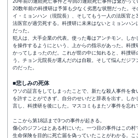
20年前の連続死亡事件と今回の連続死亡事件は繋がっ
20数年前の科捜研は予算も少なく劣悪な状態だった。
イ・ミョンハン（現院長）、そしてもう一人の法医官と
法医官が過労死する。科捜研に未来はないとミョンハン
だった。
犯人は、大手企業の代表。使った毒はアンチモン。しか
を操作するようにという、上からの指示があった。科捜
かってしまったのだ。これが世の中に知れると、科捜研
う。チョン元院長が選んだのは自殺。そして悩んだジフ
のだった。
■悲しみの死体
ウソの証言をしてしまったことで、新たな殺人事件を食
を許すことができず、自分のせいだと辞表を出す。しか
言し、科捜研を後にした。マスコミもまたソ事件を忘れ
ここから第18話まで3つの事件が起きる。
傷心のジフンはとある村にいた。一つ目の事件はこの村
生命保険を目的に死亡届を偽っていたことがわかる。こ