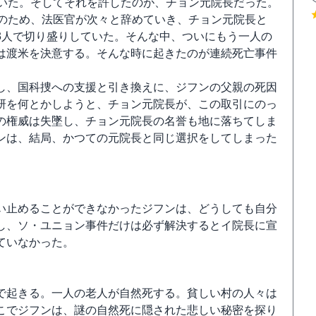
ていた。そしてそれを許したのが、チョン元院長だった。
そのため、法医官が次々と辞めていき、チョン元院長と
3人で切り盛りしていた。そんな中、ついにもう一人の
は渡米を決意する。そんな時に起きたのが連続死亡事件
し、国科捜への支援と引き換えに、ジフンの父親の死因
研を何とかしようと、チョン元院長が、この取引にのっ
の権威は失墜し、チョン元院長の名誉も地に落ちてしま
ンは、結局、かつての元院長と同じ選択をしてしまった
い止めることができなかったジフンは、どうしても自分
し、ソ・ユニョン事件だけは必ず解決するとイ院長に宣
ていなかった。
で起きる。一人の老人が自然死する。貧しい村の人々は
こでジフンは、謎の自然死に隠された悲しい秘密を探り