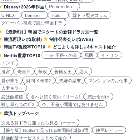
PrimeVideo
Disney+2026年作品
U-NEXT
Lemino
Hulu
韓ドラ歴史コラム
グローバル視点で読む韓国ドラ
【最新8月】韓国でスタートの新韓ドラ月別一覧
韓流再現レポ(取材)
制作発表会レポ(WEB)
韓国TV視聴率TOP10
どこよりも詳しい!キャスト紹介
ヘチ 王座への道
馬医
イ・サン
Netflix世界TOP10
トンイ
鬼宮
奇皇后
華政
善徳女王
恋人
愛が来る
財閥 X 刑事2
夫婦の結末
マンションのお仕事
人妻キラー
恋は飴模様
君へと続く僕のドリーム!
恋は命がけ
殺し屋たちの店2
今、不倫が問題ではありません
華流トップページ
次見る韓ドラに迷ったら見るコーナー
【保存版】Netflixで見られる韓国時代劇20選
映画レビュー
動画配信サービスをまとめて紹介