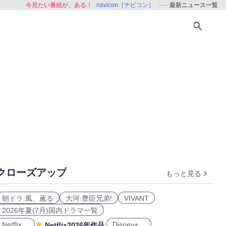
今見たい番組が、ある！
navicon［ナビコン］
最新ニュース一覧
クローズアップ
もっと見る
朝ドラ:風、薫る
大河:豊臣兄弟!
VIVANT
2026年夏(7月)国内ドラマ一覧
Netflix
Disney+
Netflix2026年作品