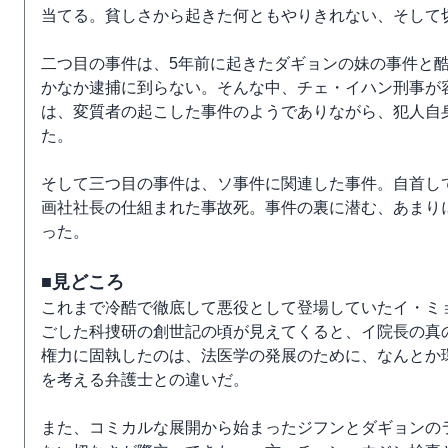
当てる。貧しさから起きた何ともやりきれない、そして
二つ目の事件は、5年前に起きたダギョンの妹の事件と
かなか逮捕に到らない。そんな中、チェ・イハン刑事が
は、変質者の起こした事件のようでありながら、犯人自
た。
そして三つ目の事件は、ソ事件に関連した事件。自首し
画社社長の仕組まれた事故死。事件の裏に潜む、あまり
った。
■見どころ
これまで冷酷で徹底して悪役として登場していたイ・ミ
ごした科捜研の創世記の頃が見えてくると、イ院長の真
権力に固執したのは、法医学の発展のために、なんとか
を考える弁護士との違いだ。
また、コミカルな展開から始まったジフンとダギョンの