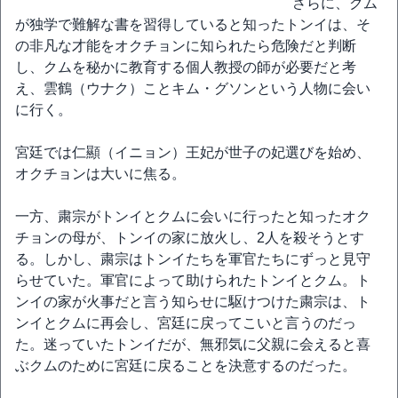
さらに、クム
が独学で難解な書を習得していると知ったトンイは、そ
の非凡な才能をオクチョンに知られたら危険だと判断
し、クムを秘かに教育する個人教授の師が必要だと考
え、雲鶴（ウナク）ことキム・グソンという人物に会い
に行く。
宮廷では仁顯（イニョン）王妃が世子の妃選びを始め、
オクチョンは大いに焦る。
一方、粛宗がトンイとクムに会いに行ったと知ったオク
チョンの母が、トンイの家に放火し、2人を殺そうとす
る。しかし、粛宗はトンイたちを軍官たちにずっと見守
らせていた。軍官によって助けられたトンイとクム。ト
ンイの家が火事だと言う知らせに駆けつけた粛宗は、ト
ンイとクムに再会し、宮廷に戻ってこいと言うのだっ
た。迷っていたトンイだが、無邪気に父親に会えると喜
ぶクムのために宮廷に戻ることを決意するのだった。