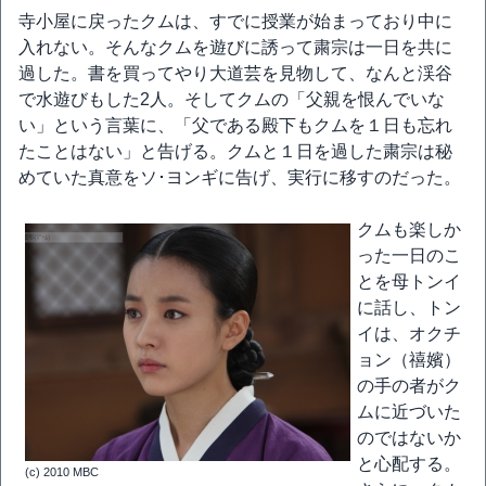
寺小屋に戻ったクムは、すでに授業が始まっており中に
入れない。そんなクムを遊びに誘って粛宗は一日を共に
過した。書を買ってやり大道芸を見物して、なんと渓谷
で水遊びもした2人。そしてクムの「父親を恨んでいな
い」という言葉に、「父である殿下もクムを１日も忘れ
たことはない」と告げる。クムと１日を過した粛宗は秘
めていた真意をソ･ヨンギに告げ、実行に移すのだった。
クムも楽しか
った一日のこ
とを母トンイ
に話し、トン
イは、オクチ
ョン（禧嬪）
の手の者がク
ムに近づいた
のではないか
と心配する。
(c) 2010 MBC