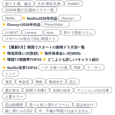
朝ドラ:風、薫る
大河:豊臣兄弟!
VIVANT
2026年夏(7月)国内ドラマ一覧
Netflix
Disney+
Netflix2026年作品
PrimeVideo
Disney+2026年作品
U-NEXT
Lemino
Hulu
韓ドラ歴史コラム
グローバル視点で読む韓国ドラ
【最新8月】韓国でスタートの新韓ドラ月別一覧
韓流再現レポ(取材)
制作発表会レポ(WEB)
韓国TV視聴率TOP10
どこよりも詳しい!キャスト紹介
ヘチ 王座への道
馬医
イ・サン
Netflix世界TOP10
トンイ
鬼宮
奇皇后
華政
善徳女王
恋人
愛が来る
財閥 X 刑事2
夫婦の結末
マンションのお仕事
人妻キラー
恋は飴模様
君へと続く僕のドリーム!
恋は命がけ
殺し屋たちの店2
今、不倫が問題ではありません