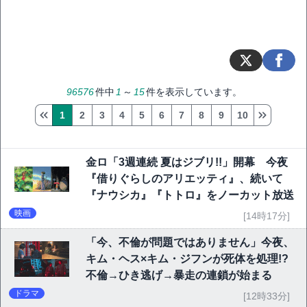
96576
件中
1
～
15
件を表示しています。
1
2
3
4
5
6
7
8
9
10
金ロ「3週連続 夏はジブリ!!」開幕 今夜
『借りぐらしのアリエッティ』、続いて
『ナウシカ』『トトロ』をノーカット放送
映画
[14時17分]
「今、不倫が問題ではありません」今夜、
キム・ヘス×キム・ジフンが死体を処理!?
不倫→ひき逃げ→暴走の連鎖が始まる
ドラマ
[12時33分]