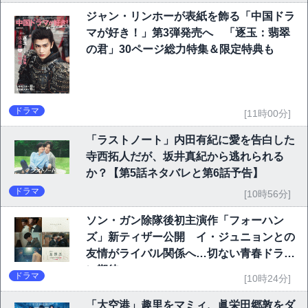
ジャン・リンホーが表紙を飾る「中国ドラ
マが好き！」第3弾発売へ 「逐玉：翡翠
の君」30ページ総力特集＆限定特典も
ドラマ
[11時00分]
「ラストノート」内田有紀に愛を告白した
寺西拓人だが、坂井真紀から逃れられる
か？【第5話ネタバレと第6話予告】
ドラマ
[10時56分]
ソン・ガン除隊後初主演作「フォーハン
ズ」新ティザー公開 イ・ジュニョンとの
友情がライバル関係へ…切ない青春ドラマ
に期待
ドラマ
[10時24分]
「大空港」趣里をマミィ、眞栄田郷敦をダ