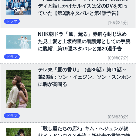
ディと話しかけたルイスは父のDVを知っ
ていた【第3話ネタバレと第4話予告】
ドラマ
[10時24分]
NHK朝ドラ「風、薫る」赤痢を封じ込め
た見上愛と上坂樹里の看護婦としての手腕
に脱帽…第19週ネタバレと第20週予告
ドラマ
[09時07分]
テレ東「夏の香り」（全36話）第11話～
第20話：ソン・イェジン、ソン・スンホン
に胸が高鳴る
ドラマ
[06時30分]
「殺し屋たちの店2」キム・へジュンが叔
父イ・ドンウクと合流！新代表の貫禄で敵