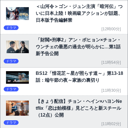
＜山河令＞ゴン・ジュン主演「暗河伝」つ
いに日本上陸！映画級アクションが話題、
日本版予告編解禁
ドラマ
[12時00分]
「財閥×刑事2」アン・ボヒョン×チョン・
ウンチェの最悪の過去が明らかに…第1話
新予告公開
ドラマ
[11時54分]
BS12「惜花芷～星が照らす道～」第13-18
話：端午節の夜～家族の裏切り
ドラマ
[11時30分]
【きょう配信】チョン・ヘイン×ハヨンNe
tflix「恋は飴模様」見どころと新スチール
（12点）公開
ドラマ
[11時02分]