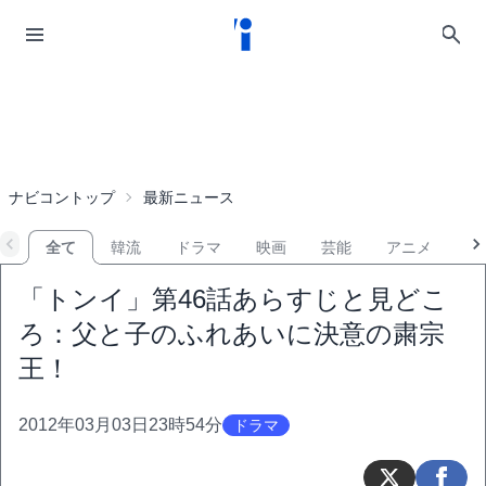
ナビコントップ
最新ニュース
全て
韓流
ドラマ
映画
芸能
アニメ
音
「トンイ」第46話あらすじと見どこ
ろ：父と子のふれあいに決意の粛宗
王！
2012年03月03日23時54分
ドラマ