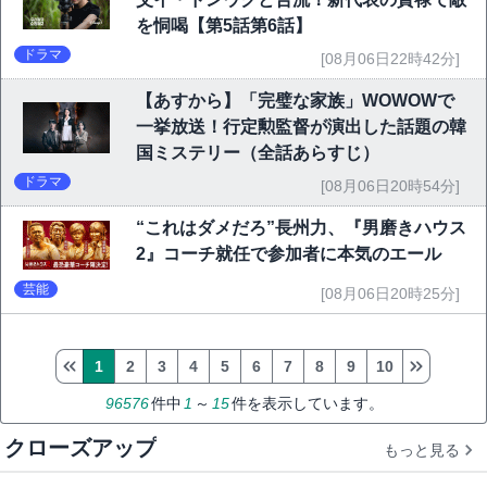
を恫喝【第5話第6話】
ドラマ
[08月06日22時42分]
【あすから】「完璧な家族」WOWOWで
一挙放送！行定勲監督が演出した話題の韓
国ミステリー（全話あらすじ）
ドラマ
[08月06日20時54分]
“これはダメだろ”長州力、『男磨きハウス
2』コーチ就任で参加者に本気のエール
芸能
[08月06日20時25分]
1
2
3
4
5
6
7
8
9
10
96576
件中
1
～
15
件を表示しています。
クローズアップ
もっと見る