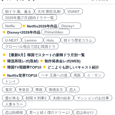
朝ドラ:風、薫る
大河:豊臣兄弟!
VIVANT
2026年夏(7月)国内ドラマ一覧
Netflix
Disney+
Netflix2026年作品
PrimeVideo
Disney+2026年作品
U-NEXT
Lemino
Hulu
韓ドラ歴史コラム
グローバル視点で読む韓国ドラ
【最新8月】韓国でスタートの新韓ドラ月別一覧
韓流再現レポ(取材)
制作発表会レポ(WEB)
韓国TV視聴率TOP10
どこよりも詳しい!キャスト紹介
ヘチ 王座への道
馬医
イ・サン
Netflix世界TOP10
トンイ
鬼宮
奇皇后
華政
善徳女王
恋人
愛が来る
財閥 X 刑事2
夫婦の結末
マンションのお仕事
人妻キラー
恋は飴模様
君へと続く僕のドリーム!
恋は命がけ