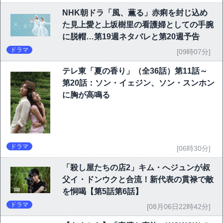
NHK朝ドラ「風、薫る」赤痢を封じ込め
た見上愛と上坂樹里の看護婦としての手腕
に脱帽…第19週ネタバレと第20週予告
ドラマ
[09時07分]
テレ東「夏の香り」（全36話）第11話～
第20話：ソン・イェジン、ソン・スンホン
に胸が高鳴る
ドラマ
[06時30分]
「殺し屋たちの店2」キム・へジュンが叔
父イ・ドンウクと合流！新代表の貫禄で敵
を恫喝【第5話第6話】
ドラマ
[08月06日22時42分]