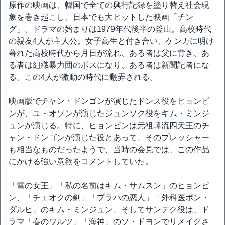
原作の映画は、韓国で全ての興行記録を塗り替え社会現
象を巻き起こし、日本でも大ヒットした映画「チン
グ」。ドラマの始まりは1979年代後半の釜山。高校時代
の親友4人が主人公。女子高生と付き合い、ケンカに明け
暮れた高校時代から月日が流れ、ある者は父に背き、あ
る者は組織暴力団のボスになり、ある者は新聞記者にな
る。この4人が激動の時代に翻弄される。
映画版でチャン・ドンゴンが演じたドンス役をヒョンビ
ンが、ユ・オソンが演じたジュンソク役をキム・ミンジ
ュンが演じる。特に、ヒョンビンは元祖韓流四天王のチ
ャン・ドンゴンが演じた役とあって、そのプレッシャー
も相当なものだったようで、当時の会見では、この作品
にかける強い意欲をコメントしていた。
「雪の女王」「私の名前はキム・サムスン」のヒョンビ
ン、「チェオクの剣」「プラハの恋人」「外科医ポン・
ダルヒ」のキム・ミンジュン、そしてサンテク役は、ド
ラマ「春のワルツ」「海神」のソ・ドヨンでリメイクさ