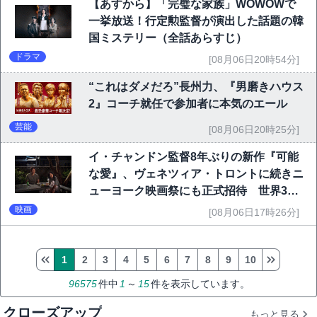
【あすから】「完璧な家族」WOWOWで
一挙放送！行定勲監督が演出した話題の韓
国ミステリー（全話あらすじ）
ドラマ
[08月06日20時54分]
“これはダメだろ”長州力、『男磨きハウス
2』コーチ就任で参加者に本気のエール
芸能
[08月06日20時25分]
イ・チャンドン監督8年ぶりの新作『可能
な愛』、ヴェネツィア・トロントに続きニ
ューヨーク映画祭にも正式招待 世界3大
映画祭で快挙｜Netflix映画
映画
[08月06日17時26分]
1
2
3
4
5
6
7
8
9
10
96575
件中
1
～
15
件を表示しています。
クローズアップ
もっと見る