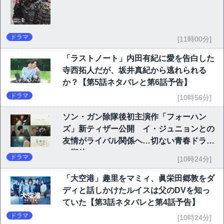
ドラマ
[11時00分]
「ラストノート」内田有紀に愛を告白した
寺西拓人だが、坂井真紀から逃れられる
か？【第5話ネタバレと第6話予告】
ドラマ
[10時56分]
ソン・ガン除隊後初主演作「フォーハン
ズ」新ティザー公開 イ・ジュニョンとの
友情がライバル関係へ…切ない青春ドラマ
に期待
ドラマ
[10時24分]
「大空港」趣里をマミィ、眞栄田郷敦をダ
ディと話しかけたルイスは父のDVを知っ
ていた【第3話ネタバレと第4話予告】
ドラマ
[10時24分]