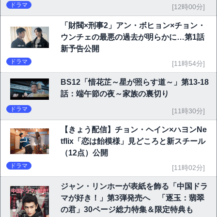
ドラマ
[12時00分]
「財閥×刑事2」アン・ボヒョン×チョン・
ウンチェの最悪の過去が明らかに…第1話
新予告公開
ドラマ
[11時54分]
BS12「惜花芷～星が照らす道～」第13-18
話：端午節の夜～家族の裏切り
ドラマ
[11時30分]
【きょう配信】チョン・ヘイン×ハヨンNe
tflix「恋は飴模様」見どころと新スチール
（12点）公開
ドラマ
[11時02分]
ジャン・リンホーが表紙を飾る「中国ドラ
マが好き！」第3弾発売へ 「逐玉：翡翠
の君」30ページ総力特集＆限定特典も