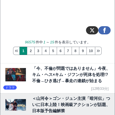
96575
件中
1
～
15
件を表示しています。
1
2
3
4
5
6
7
8
9
10
「今、不倫が問題ではありません」今夜、
キム・ヘス×キム・ジフンが死体を処理!?
不倫→ひき逃げ→暴走の連鎖が始まる
ドラマ
[12時33分]
＜山河令＞ゴン・ジュン主演「暗河伝」つ
いに日本上陸！映画級アクションが話題、
日本版予告編解禁