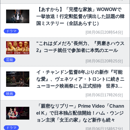
【あすから】「完璧な家族」WOWOWで
一挙放送！行定勲監督が演出した話題の韓
国ミステリー（全話あらすじ）
ドラマ
[08月06日20時54分]
“これはダメだろ”長州力、『男磨きハウス
2』コーチ就任で参加者に本気のエール
芸能
[08月06日20時25分]
イ・チャンドン監督8年ぶりの新作『可能
な愛』、ヴェネツィア・トロントに続きニ
ューヨーク映画祭にも正式招待 世界3大
映画祭で快挙｜Netflix映画
映画
[08月06日17時26分]
「親密なリプリー」Prime Video「Chann
el K」で日本独占配信開始！ハム・ウンジ
ョン主演「女王の家」など新作も続々
ドラマ
[08月06日15時57分]