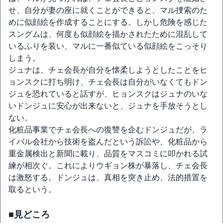
せ、自分が妻の座に就くことができると、マル捜索のた
めに似顔絵を作成することにする。しかし危険を感じた
スングムは、何度も似顔絵を描かされたために混乱して
いるふりを装い、マルに一番似ている似顔絵をこっそり
しまう。
ジュナは、チェ会長が自分を懐柔しようとしたことをヒ
ョンスクに打ち明け、チェ会長は自分がいなくてもドン
ジュを恐れていると話すが、ヒョンスクはジュナのいな
いドンジュに安心が出来ないと、ジュナを手放そうとし
ない。
化粧品事業でチェ会長への復讐を企むドンジュだが、ラ
イバル会社から技術を盗んだという訴訟や、化粧品から
重金属検出と新聞に載り、品質をマスコミに叩かれる試
練が相次ぐ。これによりウギョン株が暴落し、チェ会長
は激怒する。ドンジュは、真相を突き止め、法的措置を
取るという。
■見どころ