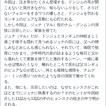
今回は、泣き所がたくさん登場する。ドンジュの耳が聞
こえないと気付きながら、知らないふりをして、さりげ
ないフォローをするウリの優しさと、ドンジュを労わる
ヨンギュのピュアな言動にも心打たれる。
しかし今回は、ジュナ（マル）役のナム・グンムンの演
技に注目したい。家族を捨てた
ジュナ（マル）だが、ドンジュとヨンギュの仲睦まじく
過ごす様子を隠れて見つめるジュナの目には、父への憎
しみなどみじんも感じられない。それでいて、病院で祖
母につかまり、少年時代の息の詰まるような毎日と父か
ら逃れたくて家族を捨てたと激白するシーン。一緒に暮
らせば憎みたくなり、離れたところで見れば父ヨンギュ
のピュアな心が恋しい…何とも複雑な感情を、ナムグ
ン・ミンが憑りつかれたような目の演技で魅せてくれ
る。
また、他にも、注目したいのは、なぜヒョンスクがこれ
ほどまでにジュナに執着するのか？そのヒントが今回紹
介した11話から13話の中のヒョンスクの呟きの中で明か
される。