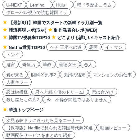
U-NEXT
Lemino
Hulu
韓ドラ歴史コラム
グローバル視点で読む韓国ドラ
【最新8月】韓国でスタートの新韓ドラ月別一覧
韓流再現レポ(取材)
制作発表会レポ(WEB)
韓国TV視聴率TOP10
どこよりも詳しい!キャスト紹介
ヘチ 王座への道
馬医
イ・サン
Netflix世界TOP10
トンイ
鬼宮
奇皇后
華政
善徳女王
恋人
愛が来る
財閥 X 刑事2
夫婦の結末
マンションのお仕事
人妻キラー
恋は飴模様
君へと続く僕のドリーム!
恋は命がけ
殺し屋たちの店2
今、不倫が問題ではありません
華流トップページ
次見る韓ドラに迷ったら見るコーナー
【保存版】Netflixで見られる韓国時代劇20選
映画レビュー
動画配信サービスをまとめて紹介