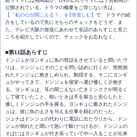
組サイトには相関図が、DVD公式サイトには予告動画が
公開されている。ドラマの概要をご存じない方は、
【「私の心が聞こえる？」を2倍楽しむ】
で、ドラマの紹
介をしているので先にそちらのチェックをどうぞ。ま
た、テレビ大阪の放送にあわせて全話のあらすじと見ど
ころを紹介していくので、チェックをお忘れなく。
■第11話あらすじ
ドンジュがヨンギュに魚の世話をさせていると聞いたウ
リは、ドンジュにそのことを問い詰めに行くが、突然倒
れたドンジュに抱きしめられ、動揺する。そこにヨンギ
ュがやってきて、ドンジュを寝室へ運び優しく介抱す
る。ヨンギュは、耳の聞こえない亡きミンスクが明るく
して寝ていたこと。暗いときは手を握ると安心したと、
優しくドンジュの手を握る。ヨンギュに癒されたドンジ
ュは、彼に魚のえさを与える仕事を頼むのだった。
ジュナはドンジュの代わりに電話に出たウリから、ドン
ジュが倒れたと聞いて急いで駆けつけるが、ドンジュの
そばにはヨンギュが付き添っていて中へ入ることが出来