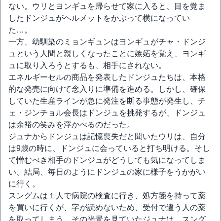
ない。ウリとヨンギュを帰らせて家に入ると、目を覚ま
したドンジュがヘルメットをかぶって横になってい
た…。
一方、幼馴染のミョンギュンはヨンギュがチャ・ドンジ
ュという人間と親しくなったことに嫉妬を覚え、ヨンギ
ュに取り入ろうとするも、相手にされない。
エネルギーセルの商品を発表したドンジュたちは、本格
的な発売に向けて念入りに準備を進める。しかし、確保
していた生産ラインが急に発注を断る事態が発生し、チ
ェ・ジンチョル会長はドンジュを挑発するが、ドンジュ
は余裕の笑みを浮かべるのだった。
ジュナからドンジュは記憶喪失だと聞いたウリは、自分
は9歳の時に、ドンジュに会っていると打ち明ける。そし
て憎むべき相手のドンジュがどうしても気になってしま
い、結局、毎日のようにドンジュの家に様子をうかがい
に行く。
スングムは１人で病院の検査に行き、処方箋を持って薬
を買いに行くが、字が読めないため、受付で違う人の薬
を取ってしまう。その光景を見ていたジュナは、スング