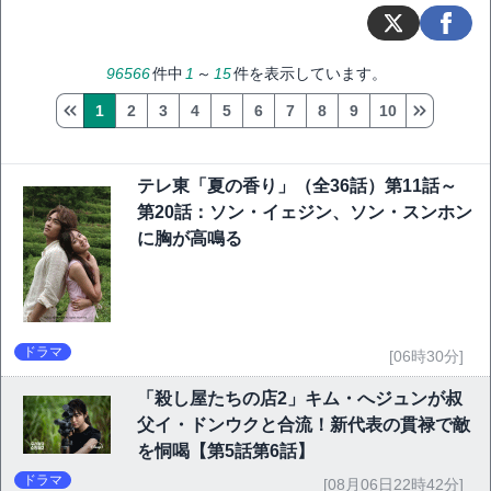
96566
件中
1
～
15
件を表示しています。
1
2
3
4
5
6
7
8
9
10
テレ東「夏の香り」（全36話）第11話～
第20話：ソン・イェジン、ソン・スンホン
に胸が高鳴る
ドラマ
[06時30分]
「殺し屋たちの店2」キム・へジュンが叔
父イ・ドンウクと合流！新代表の貫禄で敵
を恫喝【第5話第6話】
ドラマ
[08月06日22時42分]