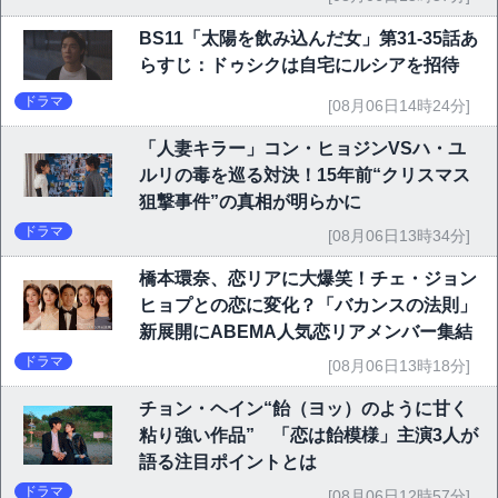
BS11「太陽を飲み込んだ女」第31-35話あ
らすじ：ドゥシクは自宅にルシアを招待
ドラマ
[08月06日14時24分]
「人妻キラー」コン・ヒョジンVSハ・ユ
ルリの毒を巡る対決！15年前“クリスマス
狙撃事件”の真相が明らかに
ドラマ
[08月06日13時34分]
橋本環奈、恋リアに大爆笑！チェ・ジョン
ヒョプとの恋に変化？「バカンスの法則」
新展開にABEMA人気恋リアメンバー集結
ドラマ
[08月06日13時18分]
チョン・ヘイン“飴（ヨッ）のように甘く
粘り強い作品” 「恋は飴模様」主演3人が
語る注目ポイントとは
ドラマ
[08月06日12時57分]