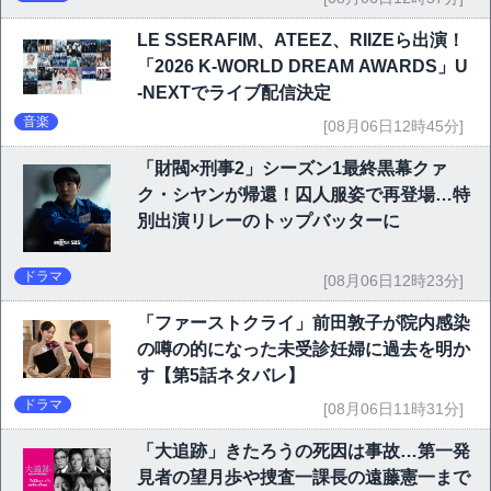
LE SSERAFIM、ATEEZ、RIIZEら出演！
「2026 K-WORLD DREAM AWARDS」U
-NEXTでライブ配信決定
音楽
[08月06日12時45分]
「財閥×刑事2」シーズン1最終黒幕クァ
ク・シヤンが帰還！囚人服姿で再登場…特
別出演リレーのトップバッターに
ドラマ
[08月06日12時23分]
「ファーストクライ」前田敦子が院内感染
の噂の的になった未受診妊婦に過去を明か
す【第5話ネタバレ】
ドラマ
[08月06日11時31分]
「大追跡」きたろうの死因は事故…第一発
見者の望月歩や捜査一課長の遠藤憲一まで