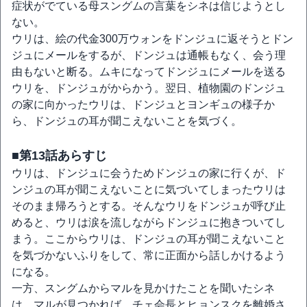
症状がでている母スングムの言葉をシネは信じようとし
ない。
ウリは、絵の代金300万ウォンをドンジュに返そうとドン
ジュにメールをするが、ドンジュは通帳もなく、会う理
由もないと断る。ムキになってドンジュにメールを送る
ウリを、ドンジュがからかう。翌日、植物園のドンジュ
の家に向かったウリは、ドンジュとヨンギュの様子か
ら、ドンジュの耳が聞こえないことを気づく。
■第13話あらすじ
ウリは、ドンジュに会うためドンジュの家に行くが、ド
ンジュの耳が聞こえないことに気づいてしまったウリは
そのまま帰ろうとする。そんなウリをドンジュが呼び止
めると、ウリは涙を流しながらドンジュに抱きついてし
まう。ここからウリは、ドンジュの耳が聞こえないこと
を気づかないふりをして、常に正面から話しかけるよう
になる。
一方、スングムからマルを見かけたことを聞いたシネ
は、マルが見つかれば、チェ会長とヒョンスクを離婚さ