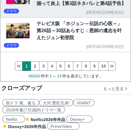
揃って炎上【第3話ネタバレと第4話予告】
ドラマ
[08月06日09時26分]
テレビ大阪 「ホジュン～伝説の心医～」
第26話～30話あらすじ：恩師の遺志を叶
えたジュン初登院
ドラマ
[08月06日09時10分]
1
2
3
4
5
6
7
8
9
10
96566
件中
1
～
15
件を表示しています。
クローズアップ
もっと見る
朝ドラ:風、薫る
大河:豊臣兄弟!
VIVANT
2026年夏(7月)国内ドラマ一覧
Netflix
Disney+
Netflix2026年作品
PrimeVideo
Disney+2026年作品