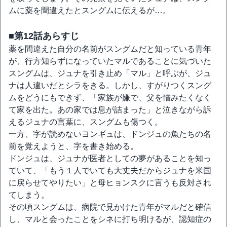
ムに薬を間違えたとスングムに伝えるが…。
■第12話あらすじ
薬を間違えた自分の名前がスングムだと知っている青年
が、行方知らずになっていたマルであることに気づいた
スングムは、ジュナを引き止め「マル」と呼ぶが、ジュ
ナは人違いだとシラをきる。しかし、すがりつくスング
ムをどうにもできず、「家族が嫌で、父を憎みたくなく
て家を出た。あの家では息が詰まった」と泣きながら訴
えるジュナの言葉に、スングムも傷つく。
一方、字が読めないヨンギュは、ドンジュの魚たちの名
前を覚えようと、字を書き始める。
ドンジュは、ジュナが医者としての夢があることを知っ
ていて、「もう１人でいても大丈夫だからジュナを米国
に戻らせてやりたい」と母ヒョンスクに言うも反対され
てしまう。
その頃スングムは、病院で見かけた青年がマルだと確信
し、マルと会ったことをシネに打ち明けるが、認知症の