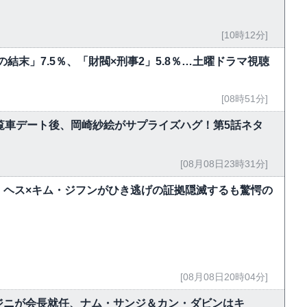
[10時12分]
結末」7.5％、「財閥×刑事2」5.8％…土曜ドラマ視聴
[08時51分]
覧車デート後、岡崎紗絵がサプライズハグ！第5話ネタ
[08月08日23時31分]
・ヘス×キム・ジフンがひき逃げの証拠隠滅するも驚愕の
[08月08日20時04分]
ジニが会長就任、ナム・サンジ＆カン・ダビンはキ