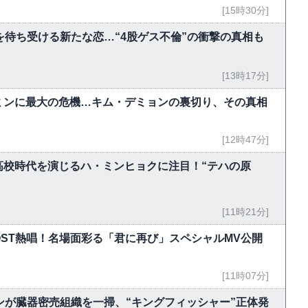
[15時30分]
を待ち受ける新たな恋…“4股ゲス不倫”の衝撃の真相も
[13時17分]
ミンに最大の危機…キム・デミョンの裏切り、その真相
[12時47分]
ンの高校時代を演じるハ・ミンヒョクに注目！“テハの原
[11時21分]
がOST熱唱！名場面彩る「君に再び」スペシャルMV公開
[11時07分]
ンが臓器密売組織を一掃、“キングフィッシャー”正体発