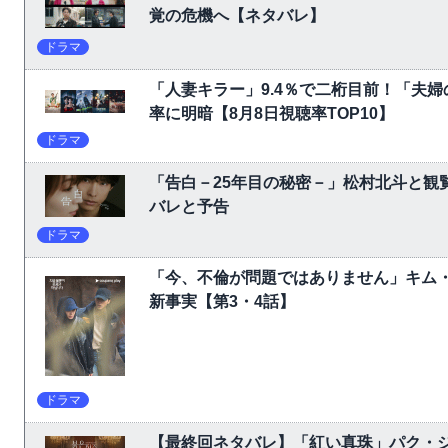
覚の危機へ【ネタバレ】
ドラマ
「人妻キラー」9.4％で二桁目前！「夫婦の
率に明暗【8月8日視聴率TOP10】
ドラマ
「告白－25年目の秘密－」松村北斗と観
バレと予告
ドラマ
「今、不倫が問題ではありません」キム
新事実【第3・4話】
ドラマ
【最終回ネタバレ】「紅い真珠」パク・