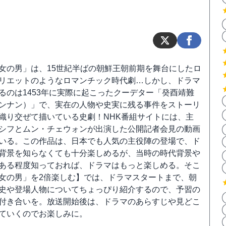
女の男」は、15世紀半ばの朝鮮王朝前期を舞台にしたロ
リエットのようなロマンチック時代劇…しかし、ドラマ
るのは1453年に実際に起こったクーデター「癸酉靖難
ンナン）」で、実在の人物や史実に残る事件をストーリ
織り交ぜて描いている史劇！NHK番組サイトには、主
シフとムン・チェウォンが出演した公開記者会見の動画
いる。この作品は、日本でも人気の主役陣の登場で、ド
背景を知らなくても十分楽しめるが、当時の時代背景や
ある程度知っておれば、ドラマはもっと楽しめる。そこ
女の男」を2倍楽しむ】では、ドラマスタートまで、朝
史や登場人物についてちょっぴり紹介するので、予習の
付き合いを。放送開始後は、ドラマのあらすじや見どこ
ていくのでお楽しみに。