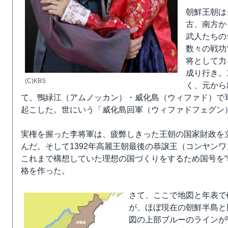
朝鮮王朝は
古、南方か
武人たちの
数々の戦功
将として力
成り行き。
(C)KBS
く、元から
て、鴨緑江（アムノッカン）・威化島（ウィファド）で
起こした。世にいう「威化島回軍（ウィファドフェグン）
実権を握った李将軍は、疲弊しきった王朝の国家財政を
んだ。そして1392年高麗王朝最後の恭譲王（コンヤン
これまで構想していた理想の国づくりをするため国号を“
格を作った。
さて、ここで地図と年表で
が、ほぼ現在の朝鮮半島と
図の上部ブルーのラインが