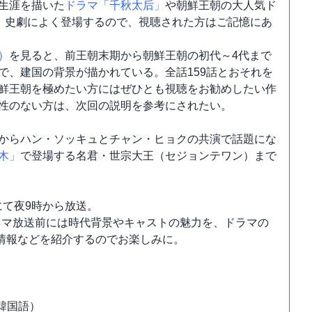
生涯を描いた
ドラマ「千秋太后」
や朝鮮王朝の大人気ド
、史劇によく登場するので、視聴された方はご記憶にあ
）
を見ると、前王朝末期から朝鮮王朝の初代～4代まで
で、建国の背景が描かれている。全話159話とおそれを
鮮王朝を極めたい方にはぜひとも視聴をお勧めしたい作
性のない方は、次回の説明を参考にされたい。
からハン・ソッキュとチャン・ヒョクの共演で話題にな
木」
で登場する名君・世宗大王（セジョンテワン）まで
にて夜9時から放送。
ラマ放送前には時代背景やキャストの魅力を、ドラマの
情報などを紹介するのでお楽しみに。
韓国語）