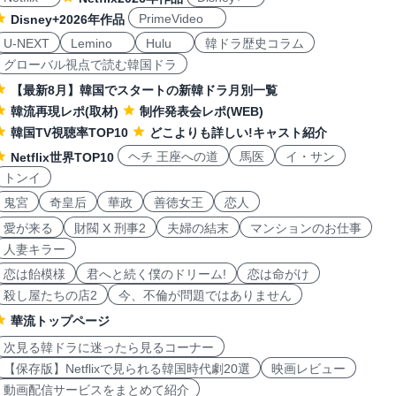
PrimeVideo
Disney+2026年作品
U-NEXT
Lemino
Hulu
韓ドラ歴史コラム
グローバル視点で読む韓国ドラ
【最新8月】韓国でスタートの新韓ドラ月別一覧
韓流再現レポ(取材)
制作発表会レポ(WEB)
韓国TV視聴率TOP10
どこよりも詳しい!キャスト紹介
ヘチ 王座への道
馬医
イ・サン
Netflix世界TOP10
トンイ
鬼宮
奇皇后
華政
善徳女王
恋人
愛が来る
財閥 X 刑事2
夫婦の結末
マンションのお仕事
人妻キラー
恋は飴模様
君へと続く僕のドリーム!
恋は命がけ
殺し屋たちの店2
今、不倫が問題ではありません
華流トップページ
次見る韓ドラに迷ったら見るコーナー
【保存版】Netflixで見られる韓国時代劇20選
映画レビュー
動画配信サービスをまとめて紹介