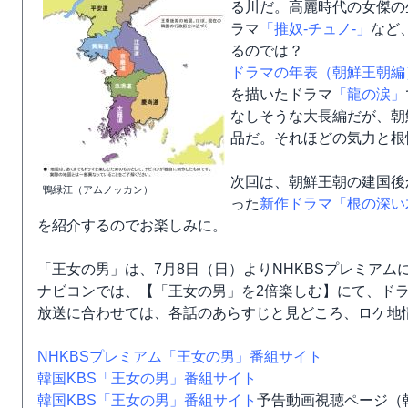
る川だ。高麗時代の女傑の
ラマ
「推奴-チュノ-」
など
るのでは？
ドラマの年表（朝鮮王朝編
を描いたドラマ
「龍の涙」
なしそうな大長編だが、朝
品だ。それほどの気力と根
次回は、朝鮮王朝の建国後
鴨緑江（アムノッカン）
った
新作ドラマ「根の深い
を紹介するのでお楽しみに。
「王女の男」は、7月8日（日）よりNHKBSプレミアム
ナビコンでは、【「王女の男」を2倍楽しむ】にて、ド
放送に合わせては、各話のあらすじと見どころ、ロケ地
NHKBSプレミアム「王女の男」番組サイト
韓国KBS「王女の男」番組サイト
韓国KBS「王女の男」番組サイト
予告動画視聴ページ（