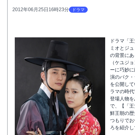
2012年06月25日16時23分
ドラマ
ドラマ「王
ミオとジュ
の背景にあ
（ケユジョ
ーに巧妙に
演のパク・
を公開して
ラマの時代
登場人物を
で、【「王
鮮王朝の歴
つもりでお
ろを紹介し