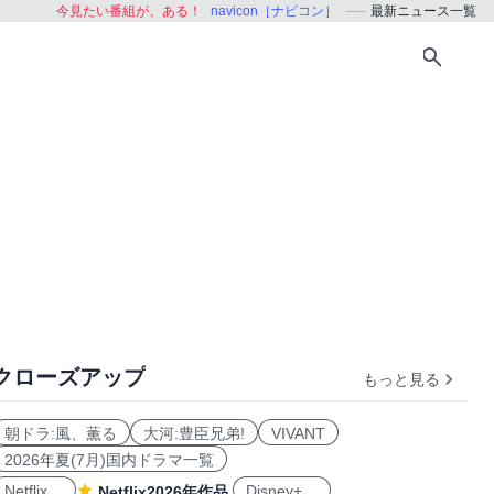
今見たい番組が、ある！
navicon［ナビコン］
最新ニュース一覧
クローズアップ
もっと見る
朝ドラ:風、薫る
大河:豊臣兄弟!
VIVANT
2026年夏(7月)国内ドラマ一覧
Netflix
Disney+
Netflix2026年作品