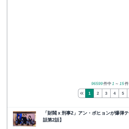
96599
件中
1
～
15
件
1
2
3
4
5
「財閥 x 刑事2」アン・ボヒョンが爆
話第2話】