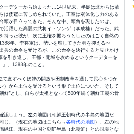
クーデターから始まった…14世紀末、半島は北からは蒙
らは倭寇に苦しめられていた。王室は弱体化し力のある
台頭が目立ってきた。そんな中、頭角を現したのは、
で活躍した高麗の武将イ・ソンゲ（李成桂）だった。武
を持った彼が、次に王権を握ろうとしたのはごく自然の
1388年、李将軍は、勢いを増してきた明を抑えるべ
出兵の命令を受けるが、この命令を決行すると見せかけ
軍を引き返し、王都・開城を攻めるというクーデターを
」、1388年のこと。
立て直すべく奴婢の開放や田制改革を通して民心をつか
ワン）から王位を受けるという形で王位についた。そして
朝鮮”とし、自らが太祖となって500年続く朝鮮王朝の骨
確認しよう。左の地図は朝鮮王朝時代の半島の地図だ
同じ。（現在の地図はこちら→
各時代の地図
）。左の地
鴨緑江。現在の中国と朝鮮半島（北朝鮮）との国境とな