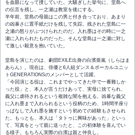
を血眼になって捜していた。大騒ぎした挙句に、堂島へ
の伝言を残し、一之瀬は教室を後にする。
半年前、堂島の母親はこの男と付き合っており、あまり
の凶暴さに置手紙だけを残して失踪。残された堂島に一
之瀬の怒りがぶつけられたのだ。入れ墨はその時に一之
瀬に入れられたものだった。そんな堂島は一之瀬に対し
て激しい殺意を抱いていた。
堂島を演じたのは、劇団EXILE出身の白濱亜嵐（しらはま
あらん）。現在は、俳優と6人組ダンス＆ボーカルユニッ
トGENERATIONSのメンバーとして活躍。
「今回演じる役は、これまでやってきた中で一番難しか
った役」と、本人が言うだけあって、実母に捨てられ、
義父に虐待されるという複雑な闇を抱える。凶暴な義父
に入れ墨まで入れられるという役柄のため、1時間半座り
っぱなしで入れ墨を施すという初めての経験もさせられ
た。もっとも、本人は「タトゥに興味があった」といっ
て、写真をとって親に送ったと、この初体験を喜んでい
る様子。もちろん実際の白濱は親と仲良し。