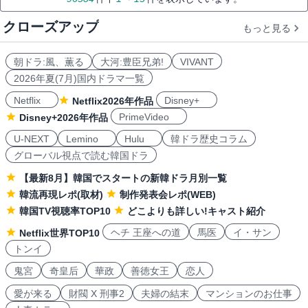
クローズアップ
もっと見る
朝ドラ:風、薫る
大河:豊臣兄弟!
VIVANT
2026年夏(7月)国内ドラマ一覧
Netflix
Disney+
Netflix2026年作品
PrimeVideo
Disney+2026年作品
U-NEXT
Lemino
Hulu
韓ドラ歴史コラム
グローバル視点で読む韓国ドラ
【最新8月】韓国でスタートの新韓ドラ月別一覧
韓流再現レポ(取材)
制作発表会レポ(WEB)
韓国TV視聴率TOP10
どこよりも詳しい!キャスト紹介
ヘチ 王座への道
馬医
イ・サン
Netflix世界TOP10
トンイ
鬼宮
奇皇后
華政
善徳女王
恋人
愛が来る
財閥 X 刑事2
夫婦の結末
マンションのお仕事