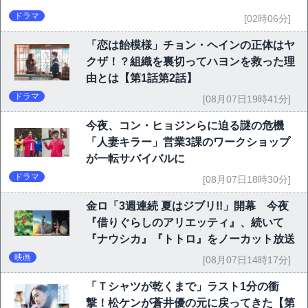
ドラマ
[02時06分]
「恋は飴模様」チョン・ヘインの正体はヤ
クザ！？組織を裏切ってハヨンを救った理
由とは【第1話第2話】
ドラマ
[08月07日19時41分]
今夜、コン・ヒョジンらに迫る謎の危機
「人妻キラー」営業3課のワークショップ
が一転サバイバルに
ドラマ
[08月07日18時30分]
金ロ「3週連続 夏はジブリ!!」開幕 今夜
『借りぐらしのアリエッティ』、続いて
『ナウシカ』『トトロ』をノーカット放送
映画
[08月07日14時17分]
「Ｔシャツが乾くまで」ラスト1分の衝
撃！松ケンが蒼井優の元に戻ってきた【第