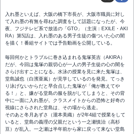
入れ墨といえば、大阪の橋下市長が、大阪市職員に対し
て入れ墨の有無を尋ねた調査をして話題になったが、今
夜、フジテレビ系で放送の「GTO」（主演：EXILE・AKI
RA）第5話は、入れ墨のある男子生徒の傷ついた心の闇
を描く！番組サイトでは予告動画を公開している。
毎回何かとトラブルに巻き込まれる鬼塚英吉（AKIRA）
だが、今回は鬼塚の親切心が一人の男子生徒の心の闇を
さらけ出すことになる。水泳の授業を見に来た鬼塚は、
堂島誠也（白濱亜嵐）が見学しているのを発見。てっき
り泳げないからだと早合点した鬼塚が「俺が教えてや
る！」と、嫌がる堂島の服を脱がしてしまうと、その背
中に一面に入れ墨が。クラスメイトからの恐怖と好奇の
視線にさらされた堂島は、その場から逃走。
そのあと冬月あずさ（瀧本美織）が2年4組で授業をして
いると、堂島の義理の父親だという一之瀬慎治（高杉
亘）が乱入。一之瀬は半年前から家に戻って来ない堂島