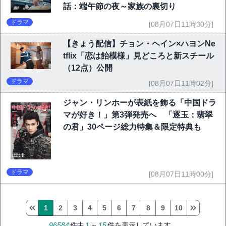
話：端午節の夜～家族の裏切り
ドラマ
[08月07日11時30分]
【きょう配信】チョン・ヘイン×ハヨンNe
tflix「恋は飴模様」見どころと新スチール
（12点）公開
ドラマ
[08月07日11時02分]
ジャン・リンホーが表紙を飾る「中国ドラ
マが好き！」第3弾発売へ 「逐玉：翡翠
の君」30ページ総力特集＆限定特典も
ドラマ
[08月07日11時00分]
1
2
3
4
5
6
7
8
9
10
96584
件中
1
～
15
件を表示しています。