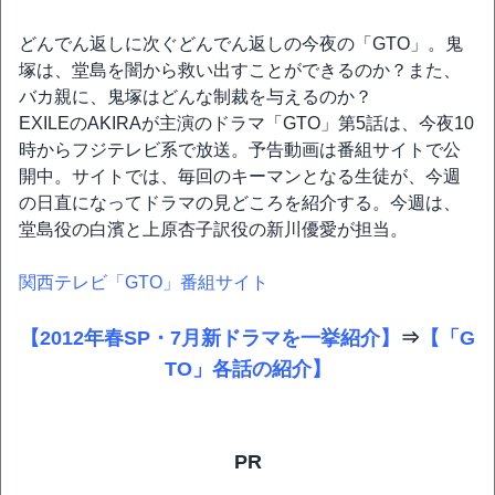
どんでん返しに次ぐどんでん返しの今夜の「GTO」。鬼
塚は、堂島を闇から救い出すことができるのか？また、
バカ親に、鬼塚はどんな制裁を与えるのか？
EXILEのAKIRAが主演のドラマ「GTO」第5話は、今夜10
時からフジテレビ系で放送。予告動画は番組サイトで公
開中。サイトでは、毎回のキーマンとなる生徒が、今週
の日直になってドラマの見どころを紹介する。今週は、
堂島役の白濱と上原杏子訳役の新川優愛が担当。
関西テレビ「GTO」番組サイト
【2012年春SP・7月新ドラマを一挙紹介】
⇒
【「G
TO」各話の紹介】
PR