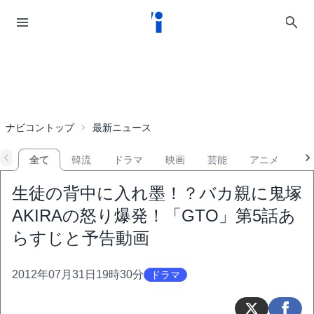
ナビコントップ
最新ニュース
全て
韓流
ドラマ
映画
芸能
アニメ
音
生徒の背中に入れ墨！？バカ親に鬼塚
AKIRAの怒り爆発！「GTO」第5話あ
らすじと予告動画
2012年07月31日19時30分
ドラマ