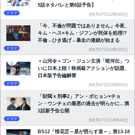
5話ネタバレと第6話予告】
ドラマ
[08月07日12時40分]
「今、不倫が問題ではありません」今夜、
キム・ヘス×キム・ジフンが死体を処理!?
不倫→ひき逃げ→暴走の連鎖が始まる
ドラマ
[08月07日12時33分]
＜山河令＞ゴン・ジュン主演「暗河伝」つ
いに日本上陸！映画級アクションが話題、
日本版予告編解禁
ドラマ
[08月07日12時00分]
「財閥 x 刑事2」アン・ボヒョン×チョ
ン・ウンチェの最悪の過去が明らかに…第
1話新予告公開
ドラマ
[08月07日11時54分]
BS12「惜花芷～星が照らす道～」第13-18