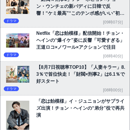
ン・ウンチェの新バディに日韓で反
響！“ケミ最高”“このテンポ感がいい”初回
6.1％で好発進
ドラマ
[09時07分]
Netflix「恋は飴模様」配信開始！チョン・
ヘインの“爆イケ”姿に反響「可愛すぎる」
王道ロコ×ノワール×アクションで注目
ドラマ
[08時40分]
【8月7日視聴率TOP10】「人妻キラー」8.
3％で首位快走！「財閥×刑事2」は6.1％で
好スタート
ドラマ
[08時00分]
「恋は飴模様」イ・ジュニョンがサプライ
ズ出演！チョン・ヘインの“弟分”役で再共
演