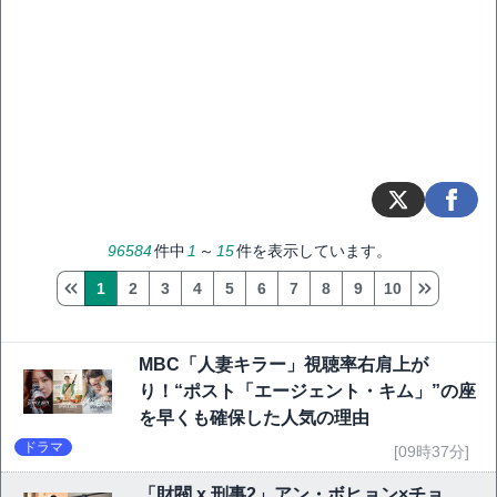
96584
件中
1
～
15
件を表示しています。
1
2
3
4
5
6
7
8
9
10
MBC「人妻キラー」視聴率右肩上が
り！“ポスト「エージェント・キム」”の座
を早くも確保した人気の理由
ドラマ
[09時37分]
「財閥 x 刑事2」アン・ボヒョン×チョ