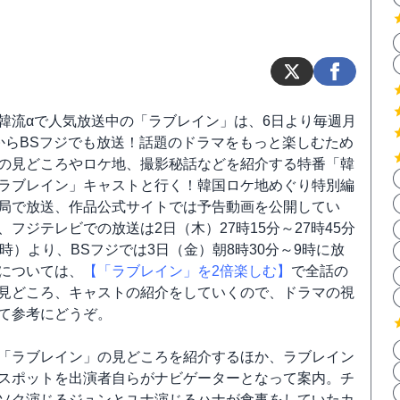
韓流αで人気放送中の「ラブレイン」は、6日より毎週月
からBSフジでも放送！話題のドラマをもっと楽しむため
の見どころやロケ地、撮影秘話などを紹介する特番「韓
ラブレイン」キャストと行く！韓国ロケ地めぐり特別編
局で放送、作品公式サイトでは予告動画を公開してい
、フジテレビでの放送は2日（木）27時15分～27時45分
3時）より、BSフジでは3日（金）朝8時30分～9時に放
については、
【「ラブレイン」を2倍楽しむ】
で全話の
見どころ、キャストの紹介をしていくので、ドラマの視
て参考にどうぞ。
「ラブレイン」の見どころを紹介するほか、ラブレイン
スポットを出演者自らがナビゲーターとなって案内。チ
ソク演じるジュンとユナ演じるハナが食事をしていたカ