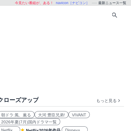
今見たい番組が、ある！
navicon［ナビコン］
最新ニュース一覧
クローズアップ
もっと見る
朝ドラ:風、薫る
大河:豊臣兄弟!
VIVANT
2026年夏(7月)国内ドラマ一覧
Netflix
Disney+
Netflix2026年作品