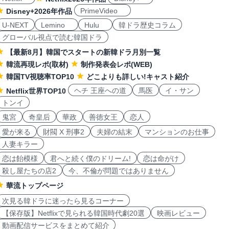
PrimeVideo
Disney+2026年作品
U-NEXT
Lemino
Hulu
韓ドラ歴史コラム
グローバル視点で読む韓国ドラ
【最新8月】韓国でスタートの新韓ドラ月別一覧
韓流再現レポ(取材)
制作発表会レポ(WEB)
韓国TV視聴率TOP10
どこよりも詳しい!キャスト紹介
ヘチ 王座への道
馬医
イ・サン
Netflix世界TOP10
トンイ
鬼宮
奇皇后
華政
善徳女王
恋人
愛が来る
財閥 X 刑事2
夫婦の結末
マンションのお仕事
人妻キラー
恋は飴模様
君へと続く僕のドリーム!
恋は命がけ
殺し屋たちの店2
今、不倫が問題ではありません
華流トップページ
次見る韓ドラに迷ったら見るコーナー
【保存版】Netflixで見られる韓国時代劇20選
映画レビュー
動画配信サービスをまとめて紹介