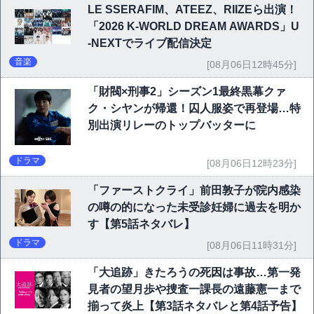
LE SSERAFIM、ATEEZ、RIIZEら出演！
「2026 K-WORLD DREAM AWARDS」U
-NEXTでライブ配信決定
音楽
[08月06日12時45分]
「財閥×刑事2」シーズン1最終黒幕クァ
ク・シヤンが帰還！囚人服姿で再登場…特
別出演リレーのトップバッターに
ドラマ
[08月06日12時23分]
「ファーストクライ」前田敦子が院内感染
の噂の的になった未受診妊婦に過去を明か
す【第5話ネタバレ】
ドラマ
[08月06日11時31分]
「大追跡」きたろうの死因は事故…第一発
見者の望月歩や捜査一課長の遠藤憲一まで
揃って炎上【第3話ネタバレと第4話予告】