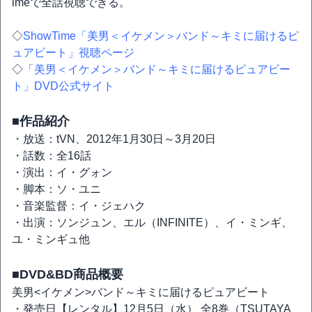
imeで全話視聴できる。
◇
ShowTime「美男＜イケメン＞バンド～キミに届けるピ
ュアビート」視聴ページ
◇
「美男＜イケメン＞バンド～キミに届けるピュアビー
ト」DVD公式サイト
■作品紹介
・放送：tVN、2012年1月30日～3月20日
・話数：全16話
・演出：イ・グォン
・脚本：ソ・ユニ
・音楽監督：イ・ジェハク
・出演：ソンジュン、エル（INFINITE）、イ・ミンギ、
ユ・ミンギュ他
■DVD&BD商品概要
美男<イケメン>バンド～キミに届けるピュアビート
・発売日【レンタル】12月5日（水） 全8巻（TSUTAYA