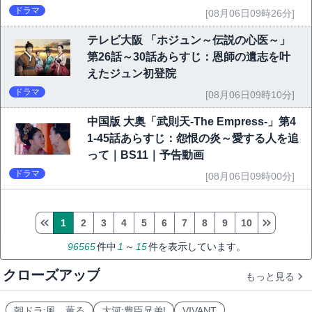
ドラマ
[08月06日09時26分]
テレビ大阪 「ホジュン～伝説の心医～」
第26話～30話あらすじ：恩師の遺志を叶
えたジュン初登院
ドラマ
[08月06日09時10分]
中国版 大奥「武則天-The Empress-」第4
1-45話あらすじ：怨恨の炎～愛する人を追
って｜BS11｜予告動画
ドラマ
[08月06日09時00分]
1
2
3
4
5
6
7
8
9
10
96565
件中
1
～
15
件を表示しています。
クローズアップ
もっと見る
朝ドラ:風、薫る
大河:豊臣兄弟!
VIVANT