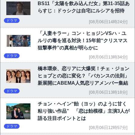
BS11「太陽を飲み込んだ女」第31-35話あ
らすじ：ドゥシクは自宅にルシアを招待
ドラマ
[08月06日14時24分]
「人妻キラー」コン・ヒョジンVSハ・ユ
ルリの毒を巡る対決！15年前“クリスマス
狙撃事件”の真相が明らかに
ドラマ
[08月06日13時34分]
橋本環奈、恋リアに大爆笑！チェ・ジョン
ヒョプとの恋に変化？「バカンスの法則」
新展開にABEMA人気恋リアメンバー集結
ドラマ
[08月06日13時18分]
チョン・ヘイン“飴（ヨッ）のように甘く
粘り強い作品” 「恋は飴模様」主演3人が
語る注目ポイントとは
ドラマ
[08月06日12時57分]