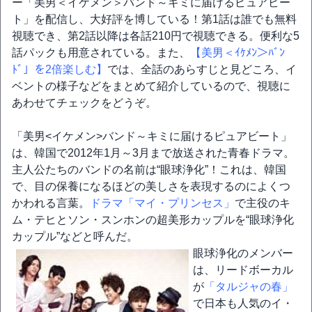
ー「美男＜イケメン＞バンド～キミに届けるピュアビー
ト」を配信し、大好評を博している！第1話は誰でも無料
視聴でき、第2話以降は各話210円で視聴できる。便利な5
話パックも用意されている。また、
【美男＜ｲｹﾒﾝ＞ﾊﾞﾝ
ﾄﾞ」を2倍楽しむ】
では、全話のあらすじと見どころ、イ
ベントの様子などをまとめて紹介しているので、視聴に
あわせてチェックをどうぞ。
「美男<イケメン>バンド～キミに届けるピュアビート」
は、韓国で2012年1月～3月まで放送された青春ドラマ。
主人公たちのバンドの名前は“眼球浄化”！これは、韓国
で、目の保養になるほどの美しさを表現するのによくつ
かわれる言葉。
ドラマ「マイ・プリンセス」
で主役のキ
ム・テヒとソン・スンホンの超美形カップルを“眼球浄化
カップル”などと呼んだ。
眼球浄化のメンバー
は、リードボーカル
が
「タルジャの春」
で日本も人気のイ・