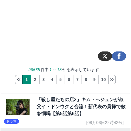
96565
件中
1
～
15
件を表示しています。
1
2
3
4
5
6
7
8
9
10
「殺し屋たちの店2」キム・へジュンが叔
父イ・ドンウクと合流！新代表の貫禄で敵
を恫喝【第5話第6話】
ドラマ
[08月06日22時42分]