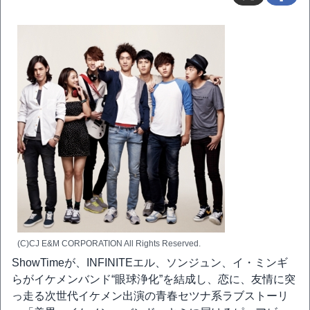
(C)CJ E&M CORPORATION All Rights Reserved.
ShowTimeが、INFINITEエル、ソンジュン、イ・ミンギ
らがイケメンバンド“眼球浄化”を結成し、恋に、友情に突
っ走る次世代イケメン出演の青春セツナ系ラブストーリ