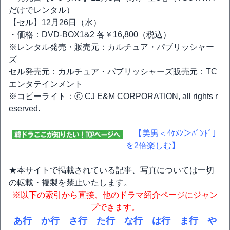
だけでレンタル）
【セル】12月26日（水）
・価格：DVD-BOX1&2 各￥16,800（税込）
※レンタル発売・販売元：カルチュア・パブリッシャー
ズ
セル発売元：カルチュア・パブリッシャーズ販売元：TC
エンタテインメント
※コピーライト：ⓒ CJ E&M CORPORATION, all rights r
eserved.
【美男＜ｲｹﾒﾝ＞ﾊﾞﾝﾄﾞ」
を2倍楽しむ】
★本サイトで掲載されている記事、写真については一切
の転載・複製を禁止いたします。
※以下の索引から直接、他のドラマ紹介ページにジャン
プできます。
あ行
か行
さ行
た行
な行
は行
ま行
や