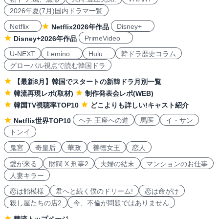
2026年夏(7月)国内ドラマ一覧
Netflix
Disney+
Netflix2026年作品
PrimeVideo
Disney+2026年作品
U-NEXT
Lemino
Hulu
韓ドラ歴史コラム
グローバル視点で読む韓国ドラ
【最新8月】韓国でスタートの新韓ドラ月別一覧
韓流再現レポ(取材)
制作発表会レポ(WEB)
韓国TV視聴率TOP10
どこよりも詳しい!キャスト紹介
ヘチ 王座への道
馬医
イ・サン
Netflix世界TOP10
トンイ
鬼宮
奇皇后
華政
善徳女王
恋人
愛が来る
財閥 X 刑事2
夫婦の結末
マンションのお仕事
人妻キラー
恋は飴模様
君へと続く僕のドリーム!
恋は命がけ
殺し屋たちの店2
今、不倫が問題ではありません