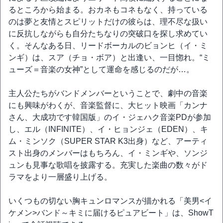
るところから始まる。おカネもコネもなく、持っている
のは夢と友情とスピリットだけの彼らは、理不尽な扱い
に反抗しながらも自分たちなりの突破口を探し求めてい
く。そんなある日、リードボーカルのビョンヒ（イ・ミ
ンギ）は、スア（チョ・ボア）と出逢い、一目惚れ。“ミ
ューズ＝音楽の女神”として運命を感じるのだが…。
主人公たちがバンドメンバーということで、劇中の音楽
にも興味がわくが、音楽監督に、大ヒット映画「カンナ
さん、大成功です韓国版」のイ・ジェハク音楽PDが参加
し、エル（INFINITE）、イ・ヒョンジェ（EDEN）、キ
ム・ミンソク（SUPER STAR K3出身）など、アーティ
スト出身のメンバーはもちろん、イ・ミンギや、ソンジ
ュンも見事な歌唱を披露する。充実した楽曲の数々がド
ラマをより一層盛り上げる。
いくつもの切ない胸キュンロマンスが描かれる「美男<イ
ケメン>バンド～キミに届けるピュアビート」は、ShowT