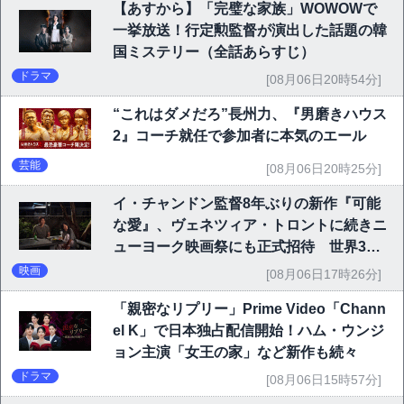
【あすから】「完璧な家族」WOWOWで
一挙放送！行定勲監督が演出した話題の韓
国ミステリー（全話あらすじ）
ドラマ
[08月06日20時54分]
“これはダメだろ”長州力、『男磨きハウス
2』コーチ就任で参加者に本気のエール
芸能
[08月06日20時25分]
イ・チャンドン監督8年ぶりの新作『可能
な愛』、ヴェネツィア・トロントに続きニ
ューヨーク映画祭にも正式招待 世界3大
映画祭で快挙｜Netflix映画
映画
[08月06日17時26分]
「親密なリプリー」Prime Video「Chann
el K」で日本独占配信開始！ハム・ウンジ
ョン主演「女王の家」など新作も続々
ドラマ
[08月06日15時57分]