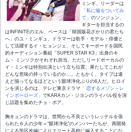
ミンギ、リーダーは
「私に嘘をついてみ
て」
のソンジュン、
ギターを担当するの
はINFINITEのエル、ベースは「韓国版花ざかりの君たち
へ」のユ・ミンギュ、ドラマーは歌手・モデル・俳優と
して活躍するイ・ヒョンジェ、そしてキーボードを国民
的オーディション番組「SUPER STAR K3」出身のキ
ム・ ミンソクがそれぞれ担当。ただしリードボーカルの
イ・ミンギは特別出演という立ち位置。果たしてこれが
どんな意味の持っているのか…。ともかく、タイプは違
えど揃ってなるほどという眼球浄化ぶりの6人だ。ヒロイ
ンを演じるのは、テレビ東京ドラマ
「 恋するメゾン～レ
インボーローズ」
でKARAカン・ジヨンのライバル役を演
じ話題を集めたチョ・ボア。
胸キュンのドラマは、世間から不良というレッテルを張
られた６人の少年＝“眼球浄化”のメンバーたちが、再開発
による学区改編によりエリート高校に編入することにな