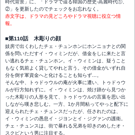
時代背景」に、「ドラマで辿る韓国の歴史‐高麗時代①、
②」を更新したのでチェックをお忘れなく。
赤文字は、ドラマの見どころやドラマ視聴に役立つ情
報。
■第110話 木彫りの顔
妓房で出くわしたチェ・チュンホンにホンニョナとの関
係を問いただすイ・ウィミンだが、借金をしに来たと言
い逃れるチェ・チュンホン。イ・ウィミンは、疑うこと
もなく気前よく貸してやれと言う。その借金がいずれ自
分を倒す軍資金へと化けることも知らず…。
そんな中、トゥドゥウルの庵が火事に遭い、トゥドゥウ
ルが行方知れずに。イ・ウィミンは、焼け跡から見つか
った木彫りの人形を見て、トゥドゥウルの言葉を思い出
しながら嘆き悲しむ。一方、1か月間粘ってやっと配下に
迎えられたチェ・チュンスだったが、任されたのは、
イ・ウィミンの愚息イ・ジヨンとイ・ジグァンの護衛。
チェ・チュンスは、街で暴れる兄弟を叩きのめしたオ・
スクピという男に注目する。