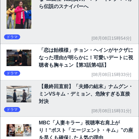
ら伝説のスナイパーへ
ドラマ
[08月08日15時54分]
「恋は飴模様」チョン・ヘインがヤクザに
なった理由が明らかに！可愛いデートに視
聴者も胸キュン【第3話第4話】
ドラマ
[08月08日15時33分]
【最終回直前】「夫婦の結末」ナムグン・
ミンVSキム・デミョン、危険すぎる直接
対決
ドラマ
[08月08日15時31分]
MBC「人妻キラー」視聴率右肩上が
り！“ポスト「エージェント・キム」”の座
を早くも確保した人気の理由