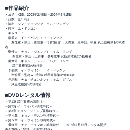
■作品紹介
・放送：KBS、2003年2月8日～2004年8月15日
・話数：全158話
・演出：シン・チャンソク、キム・ソングン
・脚本：ユ・ドンユン
・キャスト：
李義方（イ・イバン）：ソ・インソク
牽龍軍・隊正→牽龍軍・行首(散員)→大将軍、殿中監、執奏 武臣政権第1の執権
者
鄭仲夫（チョン・ジュンブ）：キム・フンギ
牽龍軍・隊正→上将軍→参知政事 武臣政権第2の執権者
慶大升（キョン・デスン）：パク・ヨンウ
武臣政権第3の執権者
李義旼（イ・ウィミン）：イ・ドックァ
牽龍軍・別将→中郎将 武臣政権第4の執権者
崔忠献（チェ・チュンホン）：キム・ガプス
武臣政権第5の執権者
■DVDレンタル情報
～第1章 武臣政権の幕開け～
～第2賞 イ・ウイバン執権時代～
～第3章 チョン・ジュンブ執権時代～
～第４章 キョン・デスン執権時代～
～第５章 イ・ウィミン執権時代～
～最終章 チェ・チュンホン執権時代～ 2013年1月16日レンタル開始！
※全79巻・158話（各巻2話収録）