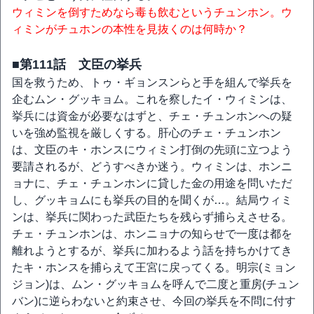
ウィミンを倒すためなら毒も飲むというチュンホン。ウ
ィミンがチュホンの本性を見抜くのは何時か？
■第111話 文臣の挙兵
国を救うため、トゥ・ギョンスンらと手を組んで挙兵を
企むムン・グッキョム。これを察したイ・ウィミンは、
挙兵には資金が必要なはずと、チェ・チュンホンへの疑
いを強め監視を厳しくする。肝心のチェ・チュンホン
は、文臣のキ・ホンスにウィミン打倒の先頭に立つよう
要請されるが、どうすべきか迷う。ウィミンは、ホンニ
ョナに、チェ・チュンホンに貸した金の用途を問いただ
し、グッキョムにも挙兵の目的を聞くが…。結局ウィミ
ンは、挙兵に関わった武臣たちを残らず捕らえさせる。
チェ・チュンホンは、ホンニョナの知らせで一度は都を
離れようとするが、挙兵に加わるよう話を持ちかけてき
たキ・ホンスを捕らえて王宮に戻ってくる。明宗(ミョン
ジョン)は、ムン・グッキョムを呼んで二度と重房(チュン
バン)に逆らわないと約束させ、今回の挙兵を不問に付す