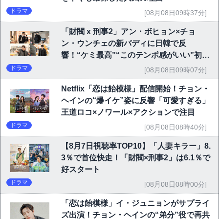
ドラマ
[08月08日09時37分]
「財閥 x 刑事2」アン・ボヒョン×チョ
ン・ウンチェの新バディに日韓で反
響！“ケミ最高”“このテンポ感がいい”初回
6.1％で好発進
ドラマ
[08月08日09時07分]
Netflix「恋は飴模様」配信開始！チョン・
ヘインの“爆イケ”姿に反響「可愛すぎる」
王道ロコ×ノワール×アクションで注目
ドラマ
[08月08日08時40分]
【8月7日視聴率TOP10】「人妻キラー」8.
3％で首位快走！「財閥×刑事2」は6.1％で
好スタート
ドラマ
[08月08日08時00分]
「恋は飴模様」イ・ジュニョンがサプライ
ズ出演！チョン・ヘインの“弟分”役で再共