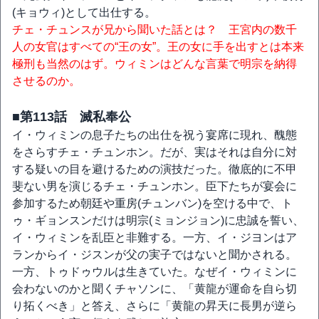
(キョウィ)として出仕する。
チェ・チュンスが兄から聞いた話とは？ 王宮内の数千
人の女官はすべての“王の女”。王の女に手を出すとは本来
極刑も当然のはず。ウィミンはどんな言葉で明宗を納得
させるのか。
■第113話 滅私奉公
イ・ウィミンの息子たちの出仕を祝う宴席に現れ、醜態
をさらすチェ・チュンホン。だが、実はそれは自分に対
する疑いの目を避けるための演技だった。徹底的に不甲
斐ない男を演じるチェ・チュンホン。臣下たちが宴会に
参加するため朝廷や重房(チュンバン)を空ける中で、ト
ゥ・ギョンスンだけは明宗(ミョンジョン)に忠誠を誓い、
イ・ウィミンを乱臣と非難する。一方、イ・ジヨンはア
ランからイ・ジスンが父の実子ではないと聞かされる。
一方、トゥドゥウルは生きていた。なぜイ・ウィミンに
会わないのかと聞くチャソンに、「黄龍が運命を自ら切
り拓くべき」と答え、さらに「黄龍の昇天に長男が逆ら