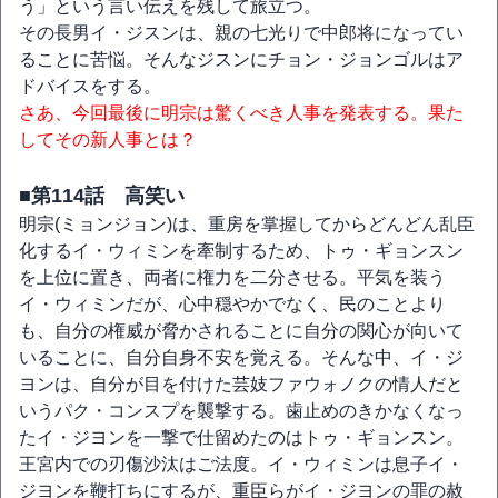
う」という言い伝えを残して旅立つ。
その長男イ・ジスンは、親の七光りで中郎将になってい
ることに苦悩。そんなジスンにチョン・ジョンゴルはア
ドバイスをする。
さあ、今回最後に明宗は驚くべき人事を発表する。果た
してその新人事とは？
■第114話 高笑い
明宗(ミョンジョン)は、重房を掌握してからどんどん乱臣
化するイ・ウィミンを牽制するため、トゥ・ギョンスン
を上位に置き、両者に権力を二分させる。平気を装う
イ・ウィミンだが、心中穏やかでなく、民のことより
も、自分の権威が脅かされることに自分の関心が向いて
いることに、自分自身不安を覚える。そんな中、イ・ジ
ヨンは、自分が目を付けた芸妓ファウォノクの情人だと
いうパク・コンスプを襲撃する。歯止めのきかなくなっ
たイ・ジヨンを一撃で仕留めたのはトゥ・ギョンスン。
王宮内での刃傷沙汰はご法度。イ・ウィミンは息子イ・
ジヨンを鞭打ちにするが、重臣らがイ・ジヨンの罪の赦