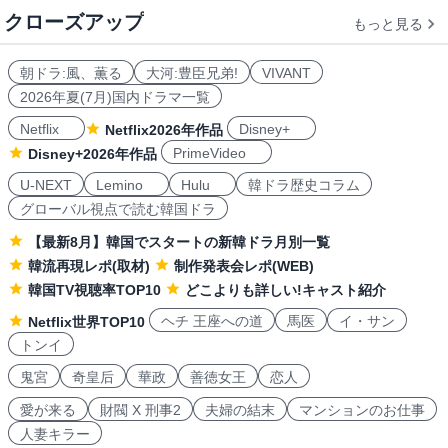
クローズアップ
もっと見る
朝ドラ:風、薫る
大河:豊臣兄弟!
VIVANT
2026年夏(7月)国内ドラマ一覧
Netflix
Disney+
Netflix2026年作品
PrimeVideo
Disney+2026年作品
U-NEXT
Lemino
Hulu
韓ドラ歴史コラム
グローバル視点で読む韓国ドラ
【最新8月】韓国でスタートの新韓ドラ月別一覧
韓流再現レポ(取材)
制作発表会レポ(WEB)
韓国TV視聴率TOP10
どこよりも詳しい!キャスト紹介
ヘチ 王座への道
馬医
イ・サン
Netflix世界TOP10
トンイ
鬼宮
奇皇后
華政
善徳女王
恋人
愛が来る
財閥 X 刑事2
夫婦の結末
マンションのお仕事
人妻キラー