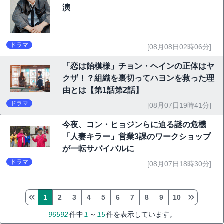
演
ドラマ
[08月08日02時06分]
「恋は飴模様」チョン・ヘインの正体はヤ
クザ！？組織を裏切ってハヨンを救った理
由とは【第1話第2話】
ドラマ
[08月07日19時41分]
今夜、コン・ヒョジンらに迫る謎の危機
「人妻キラー」営業3課のワークショップ
が一転サバイバルに
ドラマ
[08月07日18時30分]
1
2
3
4
5
6
7
8
9
10
96592
件中
1
～
15
件を表示しています。