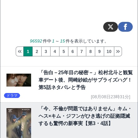
96592
件中
1
～
15
件を表示しています。
1
2
3
4
5
6
7
8
9
10
「告白－25年目の秘密－」松村北斗と観覧
車デート後、岡崎紗絵がサプライズハグ！
第5話ネタバレと予告
ドラマ
[08月08日23時31分]
「今、不倫が問題ではありません」キム・
ヘス×キム・ジフンがひき逃げの証拠隠滅
するも驚愕の新事実【第3・4話】