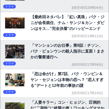
ドラマ
[08月08日20時04分]
【最終回ネタバレ】「紅い真珠」パク・ジ
ニが会長就任、ナム・サンジ＆カン・ダビ
ンはキス…“完全決着”のハッピーエンド
ドラマ
[08月08日19時12分]
「マンションのお仕事」第9話：チソン、
パク・ビョンウンの殺人指示に直面！まさ
かの警察連行へ
ドラマ
[08月08日17時58分]
「恋は命がけ」第7話、パク・ウンビン＆
ヤン・セジョンは本物の恋へ？ “恋人すぎ
る”デートと12年前の事故の謎
ドラマ
[08月08日17時19分]
「人妻キラー」コン・ヒョジン、圧倒的
な“二面性”に絶賛の声！ワーキングママか