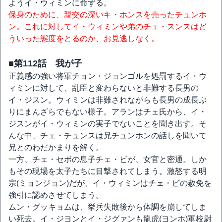
ようイ・ウィミンに命ずる。
保身のために、親交の深いキ・ホンスを売ったチュンホ
ン。これに対してイ・ウィミンや弟のチェ・スンスはど
ういった態度をとるのか、お見逃しなく。
■第112話 我が子
正義感の強い将軍チョン・ジョンゴルを処罰するイ・ウ
ィミンに対して、乱臣と変わらないと非難する長男の
イ・ジスン。ウィミンは非難されながらも長男の成長ぶ
りにまんざらでもない様子。アランはチェ氏から、イ・
ジスンがイ・ウィミンの実子でないことを聞き出す。そ
んな中、チェ・チュンスは兄チュンホンの話しを聞いて
兄とのわだかまりを解く。
一方、チェ・セボの息子チェ・ビが、女官と密通。しか
もその現場を太子たちに目撃されてしまう。激怒する明
宗(ミョンジョン)だが、イ・ウィミンはチェ・ビの赦免を
強引に認めさせてしまう。
ムン・グッキョムは、挙兵失敗後から体調を崩してしま
い死去。イ・ジヨンとイ・ジグァンも龍虎(ヨンホ)軍校尉