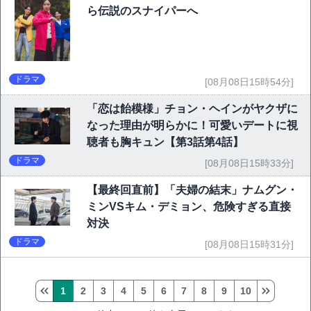
ら伝説のスナイパーへ
ドラマ
[08月08日15時54分]
「恋は飴模様」チョン・ヘインがヤクザに
なった理由が明らかに！可愛いデートに視
聴者も胸キュン【第3話第4話】
ドラマ
[08月08日15時33分]
【最終回直前】「夫婦の結末」ナムグン・
ミンVSキム・デミョン、危険すぎる直接
対決
ドラマ
[08月08日15時31分]
1
2
3
4
5
6
7
8
9
10