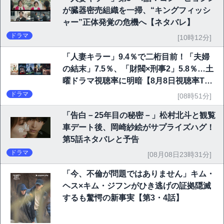
が臓器密売組織を一掃、“キングフィッシ
ャー”正体発覚の危機へ【ネタバレ】
ドラマ
[10時12分]
「人妻キラー」9.4％で二桁目前！「夫婦
の結末」7.5％、「財閥×刑事2」5.8％…土
曜ドラマ視聴率に明暗【8月8日視聴率TO
P10】
ドラマ
[08時51分]
「告白－25年目の秘密－」松村北斗と観覧
車デート後、岡崎紗絵がサプライズハグ！
第5話ネタバレと予告
ドラマ
[08月08日23時31分]
「今、不倫が問題ではありません」キム・
ヘス×キム・ジフンがひき逃げの証拠隠滅
するも驚愕の新事実【第3・4話】