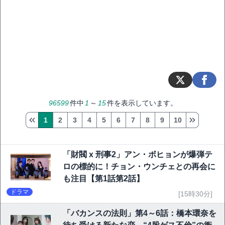
96599
件中
1
～
15
件を表示しています。
1
2
3
4
5
6
7
8
9
10
「財閥 x 刑事2」アン・ボヒョンが爆弾テ
ロの標的に！チョン・ウンチェとの再会に
も注目【第1話第2話】
ドラマ
[15時30分]
「バカンスの法則」第4～6話：橋本環奈を