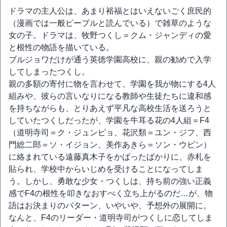
ドラマの主人公は、あまり裕福とはいえないごく庶民的
（漫画では一般ピープルと読んでいる）で雑草のような
女の子。ドラマは、牧野つくし＝クム・ジャンディの愛
と根性の物語を描いている。
ブルジョワだけが通う英徳学園高校に、親の勧めで入学
してしまったつくし。
親の多額の寄付に物を言わせて、学園を我が物にする4人
組みや、彼らの言いなりになる教師や生徒たちに違和感
を持ちながらも、とりあえず平凡な高校生活を送ろうと
していたつくしだったが、学園を牛耳る花の4人組＝F4
（道明寺司＝ク・ジュンピョ、花沢類＝ユン・ジフ、西
門総二郎＝ソ・イジョン、美作あきら＝ソン・ウビン）
に絡まれている遠藤真木子をかばったばかりに、赤札を
貼られ、学校中からいじめを受けることになってしま
う。しかし、勇敢な少女・つくしは、持ち前の強い正義
感でF4の根性を叩きなおすべく立ち上がるのだ…が、物
語はお決まりのパターン、いやいや、予想外の展開に。
なんと、F4のリーダー・道明寺司がつくしに恋してしま