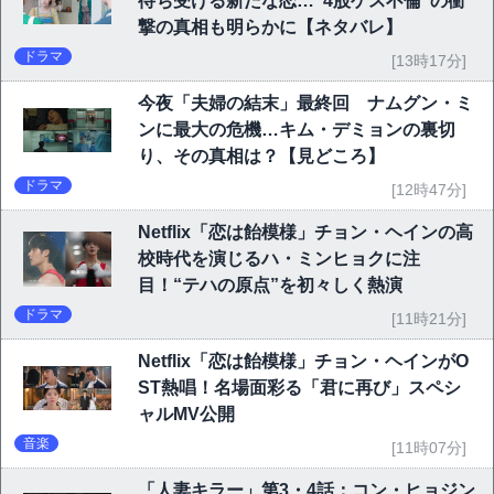
待ち受ける新たな恋…“4股ゲス不倫”の衝
撃の真相も明らかに【ネタバレ】
ドラマ
[13時17分]
今夜「夫婦の結末」最終回 ナムグン・ミ
ンに最大の危機…キム・デミョンの裏切
り、その真相は？【見どころ】
ドラマ
[12時47分]
Netflix「恋は飴模様」チョン・ヘインの高
校時代を演じるハ・ミンヒョクに注
目！“テハの原点”を初々しく熱演
ドラマ
[11時21分]
Netflix「恋は飴模様」チョン・ヘインがO
ST熱唱！名場面彩る「君に再び」スペシ
ャルMV公開
音楽
[11時07分]
「人妻キラー」第3・4話：コン・ヒョジン