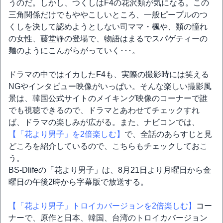
うのだ。しかし、つくしはF4の花沢類が気になる。この
三角関係だけでもややこしいところ、一般ピープルのつ
くしを決して認めようとしない司ママ・楓や、類の憧れ
の女性、藤堂静の登場で、物語はまるでスパゲティーの
麺のようにこんがらがっていく･･･。
ドラマの中ではイカしたF4も、実際の撮影時には笑える
NGやインタビュー映像がいっぱい。そんな楽しい撮影風
景は、韓国公式サイトのメイキング映像のコーナーで誰
でも視聴できるので、ドラマとあわせてチェックすれ
ば、ドラマの楽しみが広がる。また、ナビコンでは、
【「花より男子」を2倍楽しむ】
で、全話のあらすじと見
どころを紹介しているので、こちらもチェックしておこ
う。
BS-Dlifeの「花より男子」は、8月21日より月曜日から金
曜日の午後2時から字幕版で放送する。
【「花より男子」トロイカバージョンを2倍楽しむ】
コー
ナーで、原作と日本、韓国、台湾のトロイカバージョン