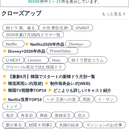
96599
件中
1
～
15
件を表示しています。
クローズアップ
もっと見る
朝ドラ:風、薫る
大河:豊臣兄弟!
VIVANT
2026年夏(7月)国内ドラマ一覧
Netflix
Disney+
Netflix2026年作品
PrimeVideo
Disney+2026年作品
U-NEXT
Lemino
Hulu
韓ドラ歴史コラム
グローバル視点で読む韓国ドラ
【最新8月】韓国でスタートの新韓ドラ月別一覧
韓流再現レポ(取材)
制作発表会レポ(WEB)
韓国TV視聴率TOP10
どこよりも詳しい!キャスト紹介
ヘチ 王座への道
馬医
イ・サン
Netflix世界TOP10
トンイ
鬼宮
奇皇后
華政
善徳女王
恋人
愛が来る
財閥 X 刑事2
夫婦の結末
マンションのお仕事