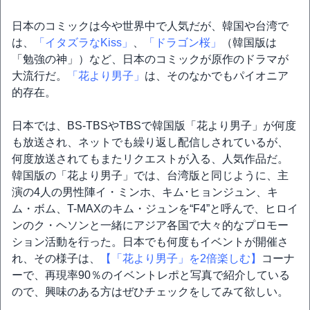
日本のコミックは今や世界中で人気だが、韓国や台湾で
は、
「イタズラなKiss」
、
「ドラゴン桜」
（韓国版は
「勉強の神」）など、日本のコミックが原作のドラマが
大流行だ。
「花より男子」
は、そのなかでもパイオニア
的存在。
日本では、BS-TBSやTBSで韓国版「花より男子」が何度
も放送され、ネットでも繰り返し配信しされているが、
何度放送されてもまたリクエストが入る、人気作品だ。
韓国版の「花より男子」では、台湾版と同じように、主
演の4人の男性陣イ・ミンホ、キム･ヒョンジュン、キ
ム・ボム、T-MAXのキム・ジュンを“F4”と呼んで、ヒロイ
ンのク・ヘソンと一緒にアジア各国で大々的なプロモー
ション活動を行った。日本でも何度もイベントが開催さ
れ、その様子は、
【「花より男子」を2倍楽しむ】
コーナ
ーで、再現率90％のイベントレポと写真で紹介している
ので、興味のある方はぜひチェックをしてみて欲しい。