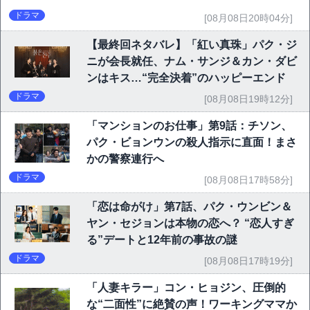
ドラマ
[08月08日20時04分]
【最終回ネタバレ】「紅い真珠」パク・ジ
ニが会長就任、ナム・サンジ＆カン・ダビ
ンはキス…“完全決着”のハッピーエンド
ドラマ
[08月08日19時12分]
「マンションのお仕事」第9話：チソン、
パク・ビョンウンの殺人指示に直面！まさ
かの警察連行へ
ドラマ
[08月08日17時58分]
「恋は命がけ」第7話、パク・ウンビン＆
ヤン・セジョンは本物の恋へ？ “恋人すぎ
る”デートと12年前の事故の謎
ドラマ
[08月08日17時19分]
「人妻キラー」コン・ヒョジン、圧倒的
な“二面性”に絶賛の声！ワーキングママか