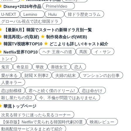
PrimeVideo
Disney+2026年作品
U-NEXT
Lemino
Hulu
韓ドラ歴史コラム
グローバル視点で読む韓国ドラ
【最新8月】韓国でスタートの新韓ドラ月別一覧
韓流再現レポ(取材)
制作発表会レポ(WEB)
韓国TV視聴率TOP10
どこよりも詳しい!キャスト紹介
ヘチ 王座への道
馬医
イ・サン
Netflix世界TOP10
トンイ
鬼宮
奇皇后
華政
善徳女王
恋人
愛が来る
財閥 X 刑事2
夫婦の結末
マンションのお仕事
人妻キラー
恋は飴模様
君へと続く僕のドリーム!
恋は命がけ
殺し屋たちの店2
今、不倫が問題ではありません
華流トップページ
次見る韓ドラに迷ったら見るコーナー
【保存版】Netflixで見られる韓国時代劇20選
映画レビュー
動画配信サービスをまとめて紹介