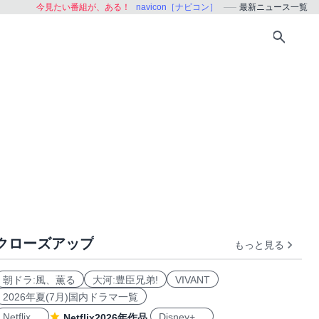
今見たい番組が、ある！
navicon［ナビコン］
最新ニュース一覧
クローズアップ
もっと見る
朝ドラ:風、薫る
大河:豊臣兄弟!
VIVANT
2026年夏(7月)国内ドラマ一覧
Netflix
Disney+
Netflix2026年作品