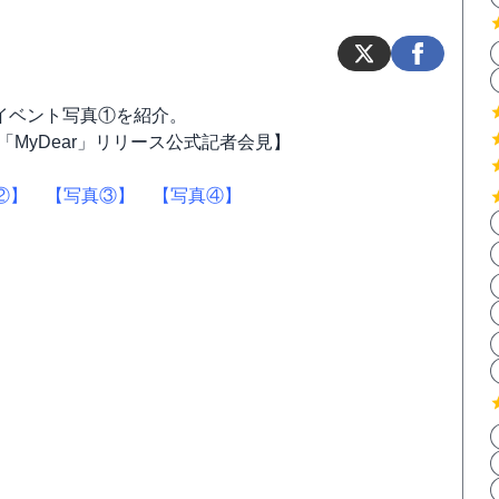
たイベント写真①を紹介。
「MyDear」リリース公式記者会見】
②】
【写真③】
【写真④】