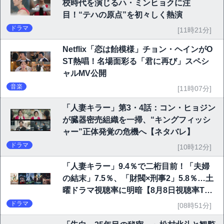
校時代を演じるハ・ミンヒョクに注
目！“テハの原点”を初々しく熱演
ドラマ
[11時21分]
Netflix「恋は飴模様」チョン・ヘインがO
ST熱唱！名場面彩る「君に再び」スペシ
ャルMV公開
音楽
[11時07分]
「人妻キラー」第3・4話：コン・ヒョジン
が臓器密売組織を一掃、“キングフィッシ
ャー”正体発覚の危機へ【ネタバレ】
ドラマ
[10時12分]
「人妻キラー」9.4％で二桁目前！「夫婦
の結末」7.5％、「財閥×刑事2」5.8％…土
曜ドラマ視聴率に明暗【8月8日視聴率TO
P10】
ドラマ
[08時51分]