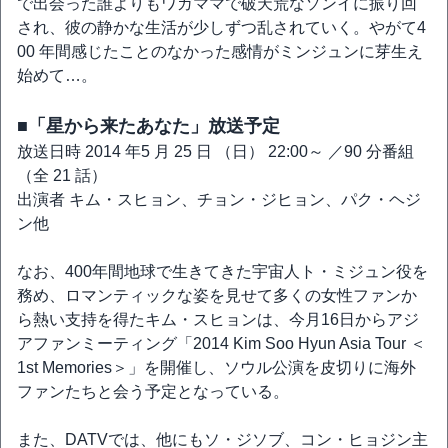
で出会った誰よりもワガママで破天荒なソンイに振り回
され、彼の静かな生活が少しずつ乱されていく。やがて4
00 年間感じたことのなかった感情がミンジュンに芽生え
始めて…。
■「星から来たあなた」放送予定
放送日時 2014 年5 月 25 日 （日） 22:00～ ／90 分番組
（全 21 話）
出演者 キム・スヒョン、チョン・ジヒョン、パク・ヘジ
ン他
なお、400年間地球で生きてきた宇宙人ト・ミジュン役を
務め、ロマンティックな姿を見せて多くの女性ファンか
ら熱い支持を得たキム・スヒョンは、今月16日からアジ
アファンミーティング「2014 Kim Soo Hyun Asia Tour ＜
1st Memories＞」を開催し、ソウル公演を皮切りに海外
ファンたちと会う予定となっている。
また、DATVでは、他にもソ・ジソブ、コン・ヒョジン主