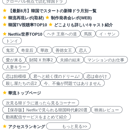
グローバル視点で読む韓国ドラ
【最新8月】韓国でスタートの新韓ドラ月別一覧
韓流再現レポ(取材)
制作発表会レポ(WEB)
韓国TV視聴率TOP10
どこよりも詳しい!キャスト紹介
ヘチ 王座への道
馬医
イ・サン
Netflix世界TOP10
トンイ
鬼宮
奇皇后
華政
善徳女王
恋人
愛が来る
財閥 X 刑事2
夫婦の結末
マンションのお仕事
人妻キラー
恋は飴模様
君へと続く僕のドリーム!
恋は命がけ
殺し屋たちの店2
今、不倫が問題ではありません
華流トップページ
次見る韓ドラに迷ったら見るコーナー
【保存版】Netflixで見られる韓国時代劇20選
映画レビュー
動画配信サービスをまとめて紹介
もっと見る>>
アクセスランキング