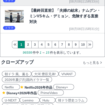
ドラマ
[08月08日15時33分]
【最終回直前】「夫婦の結末」ナムグン・
ミンVSキム・デミョン、危険すぎる直接
対決
ドラマ
[08月08日15時31分]
1
2
3
4
5
6
7
8
9
10
96599
件中
1
～
15
件を表示しています。
クローズアップ
もっと見る
朝ドラ:風、薫る
大河:豊臣兄弟!
VIVANT
2026年夏(7月)国内ドラマ一覧
Netflix
Disney+
Netflix2026年作品
PrimeVideo
Disney+2026年作品
U-NEXT
Lemino
Hulu
韓ドラ歴史コラム