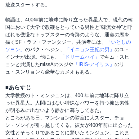
放送スタートする。
物語は、400年前に地球に降り立った異星人で、現代の韓
国において大学で教鞭をとっている男性と“韓流女神”と呼
ばれる傲慢なトップスターの奇跡のような、運命の恋を
描くSF・ラブ・ファンタジー。共演者には、
「いとしの
ソヨン」
のパク・ヘジン、
「イニョン王妃の男」
のユ・
インナが出演。他にも、
「ドリームハイ」
でキム・スヒ
ョンと共演したmissAのスジや
「IRIS‐アイリス」
のリ
ュ・スンリョンら豪華なカメオもある。
■あらすじ
大学教授のト・ミンジュンは、400 年前に地球に降り立
った異星人。人間にはない特殊なパワーを持つ彼は素性
が明るみに出ないよう静かに暮らしてきた。
ところがある日、マンションの隣室に大スター、チョ
ン・ソンイが引っ越してくる。彼女が400年前に出会った
女性とそっくりであることに驚いたミンジュン。これま