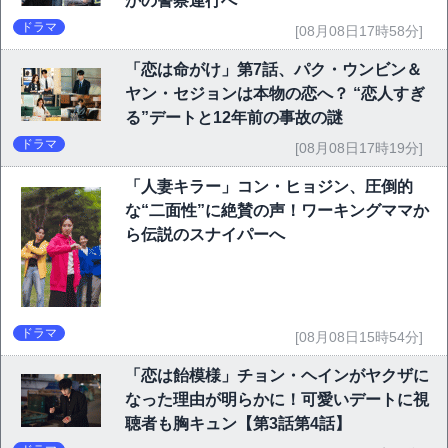
かの警察連行へ
ドラマ
[08月08日17時58分]
「恋は命がけ」第7話、パク・ウンビン＆
ヤン・セジョンは本物の恋へ？ “恋人すぎ
る”デートと12年前の事故の謎
ドラマ
[08月08日17時19分]
「人妻キラー」コン・ヒョジン、圧倒的
な“二面性”に絶賛の声！ワーキングママか
ら伝説のスナイパーへ
ドラマ
[08月08日15時54分]
「恋は飴模様」チョン・ヘインがヤクザに
なった理由が明らかに！可愛いデートに視
聴者も胸キュン【第3話第4話】