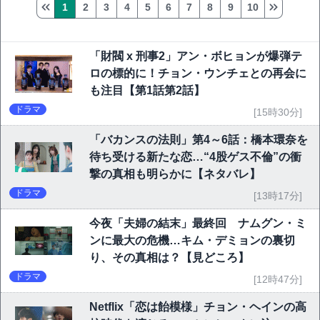
1
2
3
4
5
6
7
8
9
10
「財閥 x 刑事2」アン・ボヒョンが爆弾テ
ロの標的に！チョン・ウンチェとの再会に
も注目【第1話第2話】
ドラマ
[15時30分]
「バカンスの法則」第4～6話：橋本環奈を
待ち受ける新たな恋…“4股ゲス不倫”の衝
撃の真相も明らかに【ネタバレ】
ドラマ
[13時17分]
今夜「夫婦の結末」最終回 ナムグン・ミ
ンに最大の危機…キム・デミョンの裏切
り、その真相は？【見どころ】
ドラマ
[12時47分]
Netflix「恋は飴模様」チョン・ヘインの高