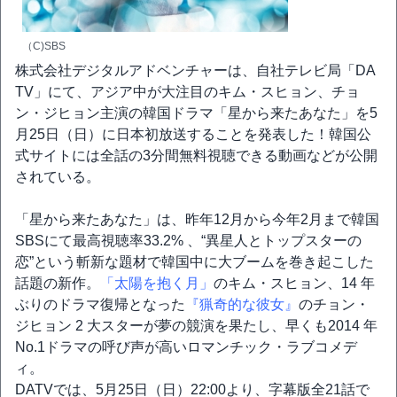
（C)SBS
株式会社デジタルアドベンチャーは、自社テレビ局「DA
TV」にて、アジア中が大注目のキム・スヒョン、チョ
ン・ジヒョン主演の韓国ドラマ「星から来たあなた」を5
月25日（日）に日本初放送することを発表した！韓国公
式サイトには全話の3分間無料視聴できる動画などが公開
されている。
「星から来たあなた」は、昨年12月から今年2月まで韓国
SBSにて最高視聴率33.2% 、“異星人とトップスターの
恋”という斬新な題材で韓国中に大ブームを巻き起こした
話題の新作。
「太陽を抱く月」
のキム・スヒョン、14 年
ぶりのドラマ復帰となった
『猟奇的な彼女』
のチョン・
ジヒョン 2 大スターが夢の競演を果たし、早くも2014 年
No.1ドラマの呼び声が高いロマンチック・ラブコメデ
ィ。
DATVでは、5月25日（日）22:00より、字幕版全21話で