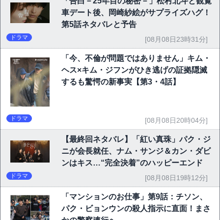
「告白－25年目の秘密－」松村北斗と観覧
車デート後、岡崎紗絵がサプライズハグ！
第5話ネタバレと予告
ドラマ
[08月08日23時31分]
「今、不倫が問題ではありません」キム・
ヘス×キム・ジフンがひき逃げの証拠隠滅
するも驚愕の新事実【第3・4話】
ドラマ
[08月08日20時04分]
【最終回ネタバレ】「紅い真珠」パク・ジ
ニが会長就任、ナム・サンジ＆カン・ダビ
ンはキス…“完全決着”のハッピーエンド
ドラマ
[08月08日19時12分]
「マンションのお仕事」第9話：チソン、
パク・ビョンウンの殺人指示に直面！まさ