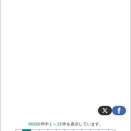
96599
件中
1
～
15
件を表示しています。