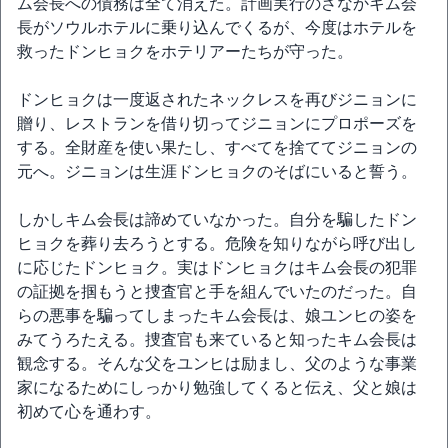
ム会長への債務は全て消えた。計画実行のさなかキム会
長がソウルホテルに乗り込んでくるが、今度はホテルを
救ったドンヒョクをホテリアーたちが守った。
ドンヒョクは一度返されたネックレスを再びジニョンに
贈り、レストランを借り切ってジニョンにプロポーズを
する。全財産を使い果たし、すべてを捨ててジニョンの
元へ。ジニョンは生涯ドンヒョクのそばにいると誓う。
しかしキム会長は諦めていなかった。自分を騙したドン
ヒョクを葬り去ろうとする。危険を知りながら呼び出し
に応じたドンヒョク。実はドンヒョクはキム会長の犯罪
の証拠を掴もうと捜査官と手を組んでいたのだった。自
らの悪事を騙ってしまったキム会長は、娘ユンヒの姿を
みてうろたえる。捜査官も来ていると知ったキム会長は
観念する。そんな父をユンヒは励まし、父のような事業
家になるためにしっかり勉強してくると伝え、父と娘は
初めて心を通わす。