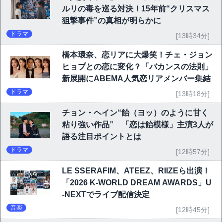
ルリの毒を巡る対決！15年前“クリスマス
狙撃事件”の真相が明らかに
ドラマ
[13時34分]
橋本環奈、恋リアに大爆笑！チェ・ジョン
ヒョプとの恋に変化？「バカンスの法則」
新展開にABEMA人気恋リアメンバー集結
ドラマ
[13時18分]
チョン・ヘイン“飴（ヨッ）のように甘く
粘り強い作品” 「恋は飴模様」主演3人が
語る注目ポイントとは
ドラマ
[12時57分]
LE SSERAFIM、ATEEZ、RIIZEら出演！
「2026 K-WORLD DREAM AWARDS」U
-NEXTでライブ配信決定
音楽
[12時45分]