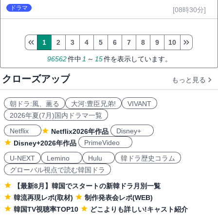
ドラマ
[08時30分]
1
2
3
4
5
6
7
8
9
10
96562
件中
1
～
15
件を表示しています。
クローズアップ
もっと見る
朝ドラ:風、薫る
大河:豊臣兄弟!
VIVANT
2026年夏(7月)国内ドラマ一覧
Netflix
Disney+
Netflix2026年作品
PrimeVideo
Disney+2026年作品
U-NEXT
Lemino
Hulu
韓ドラ歴史コラム
グローバル視点で読む韓国ドラ
【最新8月】韓国でスタートの新韓ドラ月別一覧
韓流再現レポ(取材)
制作発表会レポ(WEB)
韓国TV視聴率TOP10
どこよりも詳しい!キャスト紹介