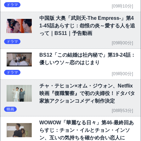
ドラマ
[09時10分]
中国版 大奥「武則天-The Empress-」第4
1-45話あらすじ：怨恨の炎～愛する人を追
って｜BS11｜予告動画
ドラマ
[09時00分]
BS12「この結婚は社内秘で」第19-24話：
優しいウソ～恋のはじまり
ドラマ
[09時00分]
チャ・テヒョン×オム・ジウォン、Netflix
映画『復職警察』で初の夫婦役！ドタバタ
家族アクションコメディ制作決定
映画
[08時53分]
WOWOW「華麗なる日々」第46-最終回あ
らすじ：チョン・イルとチョン・インソ
ン、互いの気持ちを確かめ合い恋人に