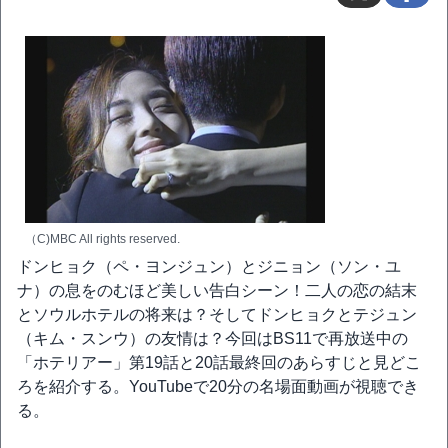
（C)MBC All rights reserved.
ドンヒョク（ペ・ヨンジュン）とジニョン（ソン・ユ
ナ）の息をのむほど美しい告白シーン！二人の恋の結末
とソウルホテルの将来は？そしてドンヒョクとテジュン
（キム・スンウ）の友情は？今回はBS11で再放送中の
「ホテリアー」第19話と20話最終回のあらすじと見どこ
ろを紹介する。YouTubeで20分の名場面動画が視聴でき
る。