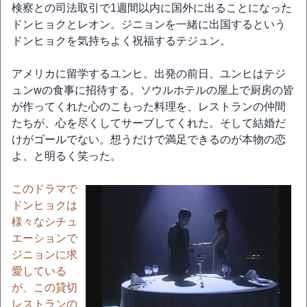
検察との司法取引で1週間以内に国外に出ることになった
ドンヒョクとレオン。ジニョンを一緒に出国するという
ドンヒョクを気持ちよく祝福するテジュン。
アメリカに留学するユンヒ。出発の前日、ユンヒはテジ
ュンwの食事に招待する。ソウルホテルの屋上で厨房の皆
が作ってくれた心のこもった料理を、レストランの仲間
たちが、心を尽くしてサーブしてくれた。そして結婚だ
けがゴールでない。想うだけで満足できるのが本物の恋
よ、と明るく笑った。
このドラマで
ドンヒョクは
様々なシチュ
エーションで
ジニョンに求
愛している
が、この貸切
レストランの