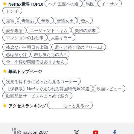
ヘチ 王座への道
馬医
イ・サン
Netflix世界TOP10
トンイ
鬼宮
奇皇后
華政
善徳女王
恋人
愛が来る
エージェント・キム
夫婦の結末
マンションのお仕事
人妻キラー
残念ながら明日も出勤
君へと続く僕のドリーム!
恋は命がけ
殺し屋たちの店2
今、不倫が問題ではありません
華流トップページ
次見る韓ドラに迷ったら見るコーナー
【保存版】Netflixで見られる韓国時代劇20選
映画レビュー
動画配信サービスをまとめて紹介
もっと見る>>
アクセスランキング
navicon 2007