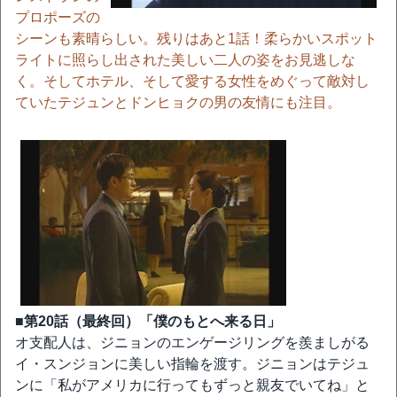
プロポーズの
シーンも素晴らしい。残りはあと1話！柔らかいスポット
ライトに照らし出された美しい二人の姿をお見逃しな
く。そしてホテル、そして愛する女性をめぐって敵対し
ていたテジュンとドンヒョクの男の友情にも注目。
■第20話（最終回）「僕のもとへ来る日」
オ支配人は、ジニョンのエンゲージリングを羨ましがる
イ・スンジョンに美しい指輪を渡す。ジニョンはテジュ
ンに「私がアメリカに行ってもずっと親友でいてね」と