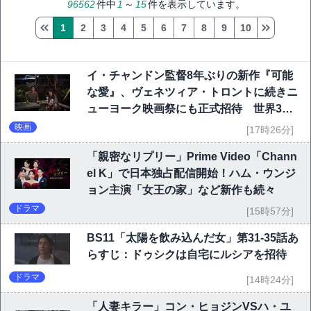
96562
件中
1
～
15
件を表示しています。
1
2
3
4
5
6
7
8
9
10
イ・チャンドン監督8年ぶりの新作『可能
な愛』、ヴェネツィア・トロントに続きニ
ューヨーク映画祭にも正式招待 世界3大
映画祭で快挙｜Netflix映画
映画
[17時26分]
「親密なリプリー」Prime Video「Chann
el K」で日本独占配信開始！ハム・ウンジ
ョン主演「女王の家」など新作も続々
ドラマ
[15時57分]
BS11「太陽を飲み込んだ女」第31-35話あ
らすじ：ドゥシクは自宅にルシアを招待
ドラマ
[14時24分]
「人妻キラー」コン・ヒョジンVSハ・ユ