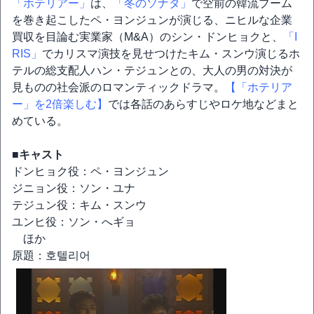
「ホテリアー」
は、
「冬のソナタ」
で空前の韓流ブーム
を巻き起こしたペ・ヨンジュンが演じる、ニヒルな企業
買収を目論む実業家（M&A）のシン・ドンヒョクと、
「I
RIS」
でカリスマ演技を見せつけたキム・スンウ演じるホ
テルの総支配人ハン・テジュンとの、大人の男の対決が
見ものの社会派のロマンティックドラマ。
【「ホテリア
ー」を2倍楽しむ】
では各話のあらすじやロケ地などまと
めている。
■キャスト
ドンヒョク役：ペ・ヨンジュン
ジニョン役：ソン・ユナ
テジュン役：キム・スンウ
ユンヒ役：ソン・へギョ
ほか
原題：호텔리어