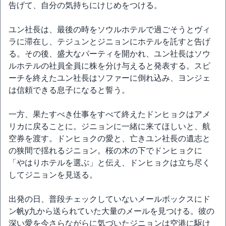
告げて、自分の気持ちにけじめをつける。
ユン社長は、最後の時をソウルホテルで過ごそうとヴィ
ラに滞在し、テジュンとジニョンにホテルを託すと告げ
る。その後、盛大なパーティを開かれ、ユン社長はソウ
ルホテルの社員全員に株を分け与えると発表する。スピ
ーチを終えたユン社長はソファーに倒れ込み、ヨンジェ
は信頼できる息子になると誓う。
一方、果たすべき仕事をすべて終えたドンヒョクはアメ
リカに戻ることに。ジニョンに一緒に来てほしいと、航
空券を渡す。ドンヒョクの愛と、亡きユン社長の遺志と
の狭間で揺れるジニョン。桜の木の下でドンヒョクに
「やはりホテルを選ぶ」と伝え、ドンヒョクは立ち尽く
してジニョンを見送る。
出発の日、普段チェックしていないメールボックスにド
ン帆y九から送られていた大量のメールを見つける。彼の
深い愛を今さらながらに気づいたジニョンは空港に駆け