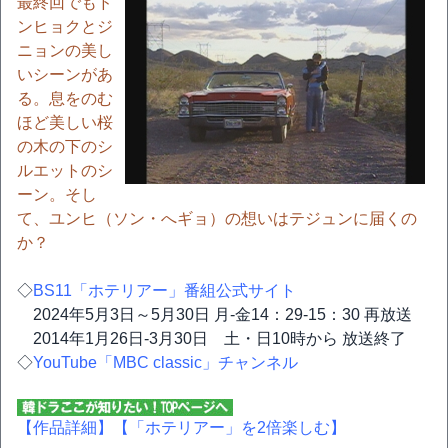
最終回でもド
ンヒョクとジ
ニョンの美し
いシーンがあ
る。息をのむ
ほど美しい桜
の木の下のシ
ルエットのシ
ーン。そし
て、ユンヒ（ソン・へギョ）の想いはテジュンに届くの
か？
◇
BS11「ホテリアー」番組公式サイト
2024年5月3日～5月30日 月-金14：29-15：30 再放送
2014年1月26日-3月30日 土・日10時から 放送終了
◇
YouTube「MBC classic」チャンネル
【作品詳細】
【「ホテリアー」を2倍楽しむ】