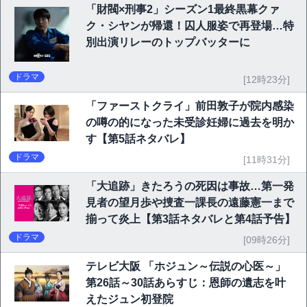
「財閥×刑事2」シーズン1最終黒幕クァ
ク・シヤンが帰還！囚人服姿で再登場…特
別出演リレーのトップバッターに
ドラマ
[12時23分]
「ファーストクライ」前田敦子が院内感染
の噂の的になった未受診妊婦に過去を明か
す【第5話ネタバレ】
ドラマ
[11時31分]
「大追跡」きたろうの死因は事故…第一発
見者の望月歩や捜査一課長の遠藤憲一まで
揃って炎上【第3話ネタバレと第4話予告】
ドラマ
[09時26分]
テレビ大阪 「ホジュン～伝説の心医～」
第26話～30話あらすじ：恩師の遺志を叶
えたジュン初登院