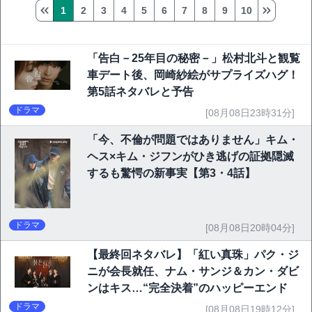
1
2
3
4
5
6
7
8
9
10
「告白－25年目の秘密－」松村北斗と観覧
車デート後、岡崎紗絵がサプライズハグ！
第5話ネタバレと予告
ドラマ
[08月08日23時31分]
「今、不倫が問題ではありません」キム・
ヘス×キム・ジフンがひき逃げの証拠隠滅
するも驚愕の新事実【第3・4話】
ドラマ
[08月08日20時04分]
【最終回ネタバレ】「紅い真珠」パク・ジ
ニが会長就任、ナム・サンジ＆カン・ダビ
ンはキス…“完全決着”のハッピーエンド
ドラマ
[08月08日19時12分]