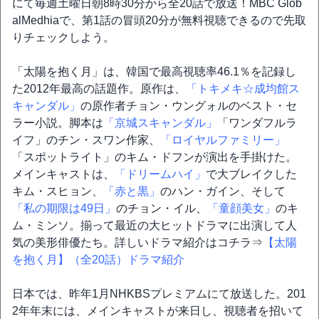
にて毎週土曜日朝8時30分から全20話で放送！MBC Glob
alMedhiaで、第1話の冒頭20分が無料視聴できるので先取
りチェックしよう。
「太陽を抱く月」は、韓国で最高視聴率46.1％を記録し
た2012年最高の話題作。原作は、
「トキメキ☆成均館ス
キャンダル」
の原作者チョン・ウングォルのベスト・セ
ラー小説。脚本は
「京城スキャンダル」
「ワンダフルラ
イフ」のチン・スワン作家、
「ロイヤルファミリー」
「スポットライト」のキム・ドフンが演出を手掛けた。
メインキャストは、
「ドリームハイ」
で大ブレイクした
キム・スヒョン、
「赤と黒」
のハン・ガイン、そして
「私の期限は49日」
のチョン・イル、
「童顔美女」
のキ
ム・ミンソ。揃って最近の大ヒットドラマに出演して人
気の美形俳優たち。詳しいドラマ紹介はコチラ⇒
【太陽
を抱く月】（全20話）ドラマ紹介
日本では、昨年1月NHKBSプレミアムにて放送した。201
2年年末には、メインキャストが来日し、視聴者を招いて