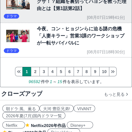
クザ！？組織を裏切ってハヨンを救った理
由とは【第1話第2話】
ドラマ
[08月07日19時41分]
今夜、コン・ヒョジンらに迫る謎の危機
「人妻キラー」営業3課のワークショップ
が一転サバイバルに
ドラマ
[08月07日18時30分]
1
2
3
4
5
6
7
8
9
10
96592
件中
1
～
15
件を表示しています。
クローズアップ
もっと見る
朝ドラ:風、薫る
大河:豊臣兄弟!
VIVANT
2026年夏(7月)国内ドラマ一覧
Netflix
Disney+
Netflix2026年作品