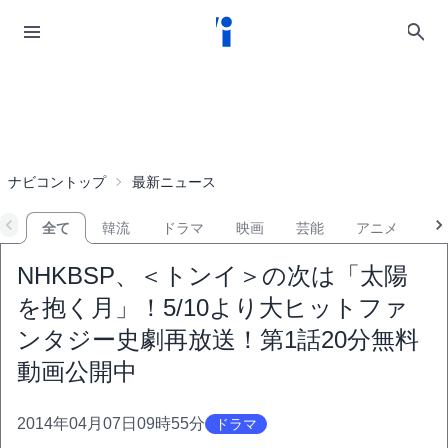
ナビコントップ
最新ニュース
全て
韓流
ドラマ
映画
芸能
アニメ
音
NHKBSP、＜トンイ＞の次は「太陽
を抱く月」！5/10より大ヒットファ
ンタジー史劇再放送！第1話20分無料
動画公開中
2014年04月07日09時55分
ドラマ