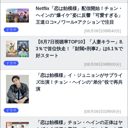
Netflix「恋は飴模様」配信開始！チョン・
ヘインの“爆イケ”姿に反響「可愛すぎる」
王道ロコ×ノワール×アクションで注目
ドラマ
[08月08日08時40分]
【8月7日視聴率TOP10】「人妻キラー」8.
3％で首位快走！「財閥×刑事2」は6.1％で
好スタート
ドラマ
[08月08日08時00分]
「恋は飴模様」イ・ジュニョンがサプライ
ズ出演！チョン・ヘインの“弟分”役で再共
演
ドラマ
[08月08日02時06分]
「恋は飴模様」チョン・ヘインの正体はヤ