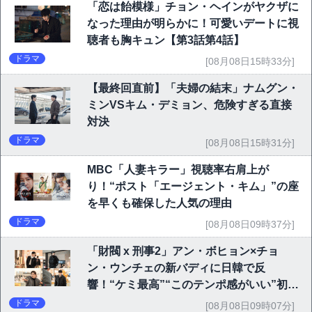
「恋は飴模様」チョン・ヘインがヤクザに
なった理由が明らかに！可愛いデートに視
聴者も胸キュン【第3話第4話】
ドラマ
[08月08日15時33分]
【最終回直前】「夫婦の結末」ナムグン・
ミンVSキム・デミョン、危険すぎる直接
対決
ドラマ
[08月08日15時31分]
MBC「人妻キラー」視聴率右肩上が
り！“ポスト「エージェント・キム」”の座
を早くも確保した人気の理由
ドラマ
[08月08日09時37分]
「財閥 x 刑事2」アン・ボヒョン×チョ
ン・ウンチェの新バディに日韓で反
響！“ケミ最高”“このテンポ感がいい”初回
6.1％で好発進
ドラマ
[08月08日09時07分]