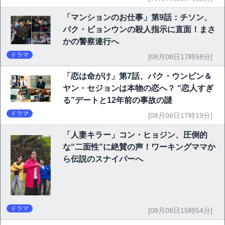
「マンションのお仕事」第9話：チソン、
パク・ビョンウンの殺人指示に直面！まさ
かの警察連行へ
ドラマ
[08月08日17時58分]
「恋は命がけ」第7話、パク・ウンビン＆
ヤン・セジョンは本物の恋へ？ “恋人すぎ
る”デートと12年前の事故の謎
ドラマ
[08月08日17時19分]
「人妻キラー」コン・ヒョジン、圧倒的
な“二面性”に絶賛の声！ワーキングママか
ら伝説のスナイパーへ
ドラマ
[08月08日15時54分]