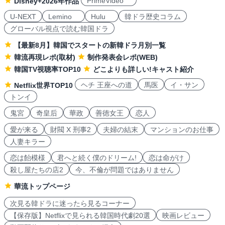
PrimeVideo
Disney+2026年作品
U-NEXT
Lemino
Hulu
韓ドラ歴史コラム
グローバル視点で読む韓国ドラ
【最新8月】韓国でスタートの新韓ドラ月別一覧
韓流再現レポ(取材)
制作発表会レポ(WEB)
韓国TV視聴率TOP10
どこよりも詳しい!キャスト紹介
ヘチ 王座への道
馬医
イ・サン
Netflix世界TOP10
トンイ
鬼宮
奇皇后
華政
善徳女王
恋人
愛が来る
財閥 X 刑事2
夫婦の結末
マンションのお仕事
人妻キラー
恋は飴模様
君へと続く僕のドリーム!
恋は命がけ
殺し屋たちの店2
今、不倫が問題ではありません
華流トップページ
次見る韓ドラに迷ったら見るコーナー
【保存版】Netflixで見られる韓国時代劇20選
映画レビュー