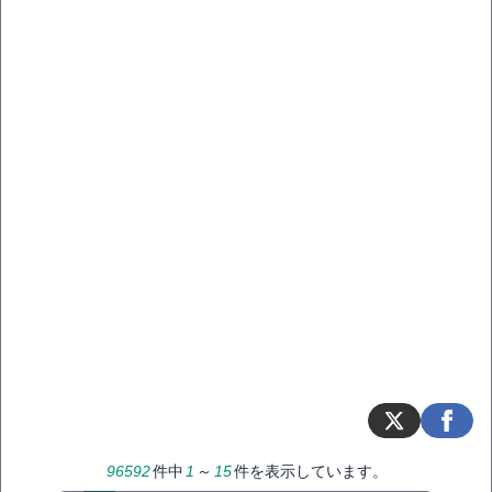
96592
件中
1
～
15
件を表示しています。