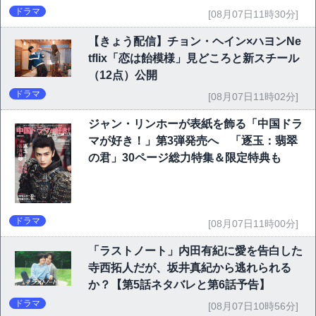
ドラマ
[08月07日11時30分]
【きょう配信】チョン・ヘイン×ハヨンNe
tflix「恋は飴模様」見どころと新スチール
（12点）公開
ドラマ
[08月07日11時02分]
ジャン・リンホーが表紙を飾る「中国ドラ
マが好き！」第3弾発売へ 「逐玉：翡翠
の君」30ページ総力特集＆限定特典も
ドラマ
[08月07日11時00分]
「ラストノート」内田有紀に愛を告白した
寺西拓人だが、坂井真紀から逃れられる
か？【第5話ネタバレと第6話予告】
ドラマ
[08月07日10時56分]