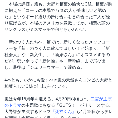
「本場の評価」篇も、大野と相葉の愉快なCM。相葉が胸
に抱えた「コーラの本場で77％の人が美味しいと認め
た」というボード通りの掛け合いを息の合った二人が繰
り広げるが、本場のアメリカを意識してか、相葉の頭の
サングラスがミスマッチで何ともかわいい。
「新のつく人たちへ」篇では、新しくなったメッツコー
ラーを「新」のつく人に飲んでほしい！と始まり、「新
社会人」や「新入生」、「新婚さん」にオススメするの
だが、勢い余って「新体操」や「新幹線」まで飛び出
し、最後は「シュワーウマー」で締める。
4本とも、いかにも愛すべき嵐の天然さんコンビの大野と
相葉らしいCMに仕上がっている。
嵐は今年15周年を迎える。4月30日(水)には、
二宮が主演
のドラマ
の主題歌にもなる「GUTS！」がリリースする。
大野智が主演するドラマ
「死神くん」
も4月18日からテレ
ビ朝日「金曜ナイトドラマ」でスタート。