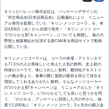
キリンビバレッジ株式会社は、パッケージデザインの
「邦文商品名(日本語商品名)」記載漏れにより、リニュー
アル発売を延期していた「キリン メッツ コーラ」を、本
日4月8日（火）から全国で発売！「キリン メッツ コー
ラ“のりかえ割”キャンペーン」についても再開し、嵐の大
野智と相葉雅紀が出演する新CM4本を商品サイトで動画
公開している。
キリンメッツコーラーは、コーラの本場・アトランタで
も77.3％の人が美味しいと答えた人気の飲料。史上初の
特保のコーラで、体にうれしい飲料。難消化デキストリ
ンの働き医より、食事の際に脂肪の吸収を抑えて排出を
増加してくれるありがたい飲料。そんなメッツコーラー
の“のりかえ割”キャンペーンは、リニューアルした「キリ
ン メッツ コーラ」に“のりかえ”しても良いと思うかを問
う、「のりかえ」アンケートに回答した方の中から、抽
選で1,000名に「キリン メッツ コーラ」3ヵ月分の購入金