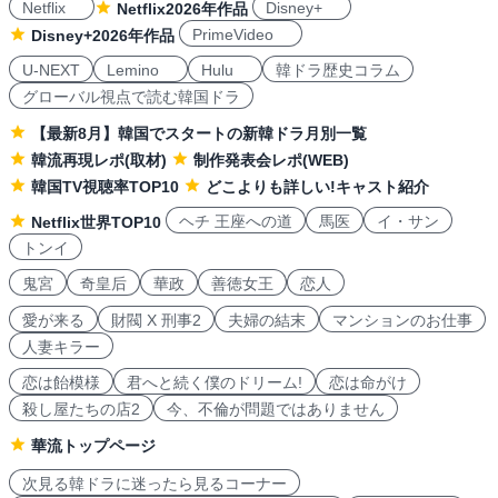
Netflix
Disney+
Netflix2026年作品
PrimeVideo
Disney+2026年作品
U-NEXT
Lemino
Hulu
韓ドラ歴史コラム
グローバル視点で読む韓国ドラ
【最新8月】韓国でスタートの新韓ドラ月別一覧
韓流再現レポ(取材)
制作発表会レポ(WEB)
韓国TV視聴率TOP10
どこよりも詳しい!キャスト紹介
ヘチ 王座への道
馬医
イ・サン
Netflix世界TOP10
トンイ
鬼宮
奇皇后
華政
善徳女王
恋人
愛が来る
財閥 X 刑事2
夫婦の結末
マンションのお仕事
人妻キラー
恋は飴模様
君へと続く僕のドリーム!
恋は命がけ
殺し屋たちの店2
今、不倫が問題ではありません
華流トップページ
次見る韓ドラに迷ったら見るコーナー