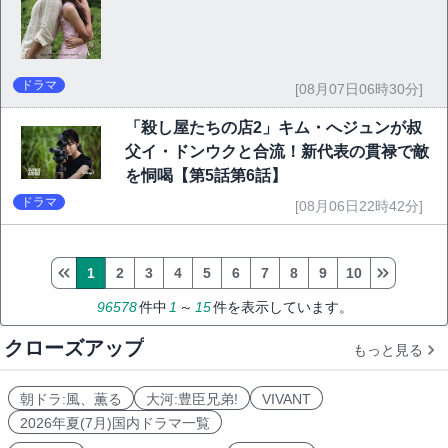
ドラマ
[08月07日06時30分]
「殺し屋たちの店2」キム・へジュンが叔
父イ・ドンウクと合流！新代表の貫禄で敵
を恫喝【第5話第6話】
ドラマ
[08月06日22時42分]
1
2
3
4
5
6
7
8
9
10
96578
件中
1
～
15
件を表示しています。
クローズアップ
もっと見る
朝ドラ:風、薫る
大河:豊臣兄弟!
VIVANT
2026年夏(7月)国内ドラマ一覧