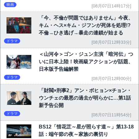
映画
[08月07日14時17分]
「今、不倫が問題ではありません」今夜、
キム・ヘス×キム・ジフンが死体を処理!?
不倫→ひき逃げ→暴走の連鎖が始まる
ドラマ
[08月07日12時33分]
＜山河令＞ゴン・ジュン主演「暗河伝」つ
いに日本上陸！映画級アクションが話題、
日本版予告編解禁
ドラマ
[08月07日12時00分]
「財閥×刑事2」アン・ボヒョン×チョン・
ウンチェの最悪の過去が明らかに…第1話
新予告公開
ドラマ
[08月07日11時54分]
BS12「惜花芷～星が照らす道～」第13-18
話：端午節の夜～家族の裏切り