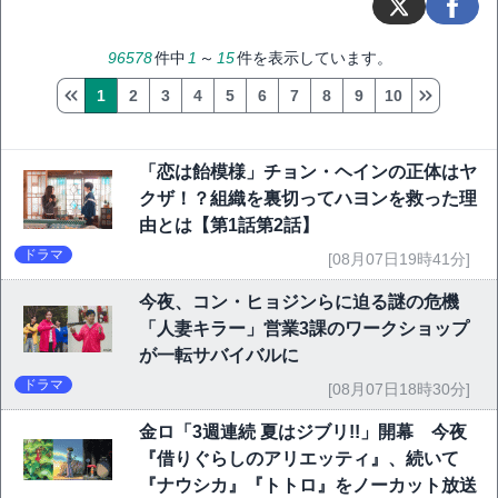
96578
件中
1
～
15
件を表示しています。
1
2
3
4
5
6
7
8
9
10
「恋は飴模様」チョン・ヘインの正体はヤ
クザ！？組織を裏切ってハヨンを救った理
由とは【第1話第2話】
ドラマ
[08月07日19時41分]
今夜、コン・ヒョジンらに迫る謎の危機
「人妻キラー」営業3課のワークショップ
が一転サバイバルに
ドラマ
[08月07日18時30分]
金ロ「3週連続 夏はジブリ!!」開幕 今夜
『借りぐらしのアリエッティ』、続いて
『ナウシカ』『トトロ』をノーカット放送