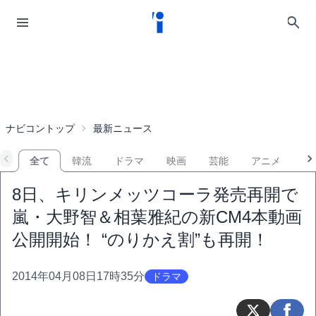
ナビコントップ
最新ニュース
全て
韓流
ドラマ
映画
芸能
アニメ
音
8日、キリンメッツコーラ発売再開で
嵐・大野智＆相葉雅紀の新CM4本動画
公開開始！ “のりかえ割”も再開！
2014年04月08日17時35分
ドラマ