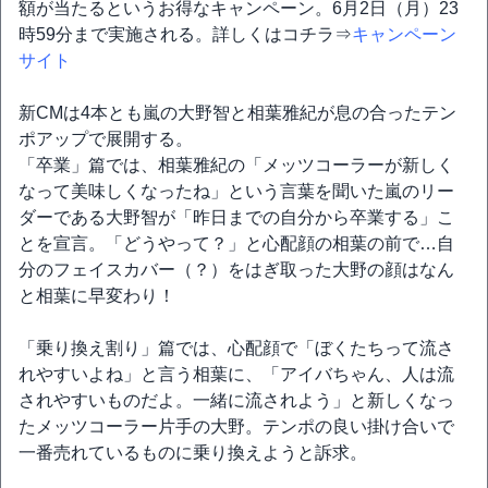
額が当たるというお得なキャンペーン。6月2日（月）23
時59分まで実施される。詳しくはコチラ⇒
キャンペーン
サイト
新CMは4本とも嵐の大野智と相葉雅紀が息の合ったテン
ポアップで展開する。
「卒業」篇では、相葉雅紀の「メッツコーラーが新しく
なって美味しくなったね」という言葉を聞いた嵐のリー
ダーである大野智が「昨日までの自分から卒業する」こ
とを宣言。「どうやって？」と心配顔の相葉の前で…自
分のフェイスカバー（？）をはぎ取った大野の顔はなん
と相葉に早変わり！
「乗り換え割り」篇では、心配顔で「ぼくたちって流さ
れやすいよね」と言う相葉に、「アイバちゃん、人は流
されやすいものだよ。一緒に流されよう」と新しくなっ
たメッツコーラー片手の大野。テンポの良い掛け合いで
一番売れているものに乗り換えようと訴求。