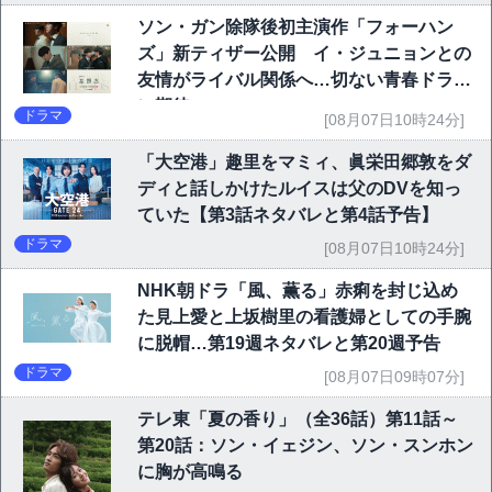
ソン・ガン除隊後初主演作「フォーハン
ズ」新ティザー公開 イ・ジュニョンとの
友情がライバル関係へ…切ない青春ドラマ
に期待
ドラマ
[08月07日10時24分]
「大空港」趣里をマミィ、眞栄田郷敦をダ
ディと話しかけたルイスは父のDVを知っ
ていた【第3話ネタバレと第4話予告】
ドラマ
[08月07日10時24分]
NHK朝ドラ「風、薫る」赤痢を封じ込め
た見上愛と上坂樹里の看護婦としての手腕
に脱帽…第19週ネタバレと第20週予告
ドラマ
[08月07日09時07分]
テレ東「夏の香り」（全36話）第11話～
第20話：ソン・イェジン、ソン・スンホン
に胸が高鳴る