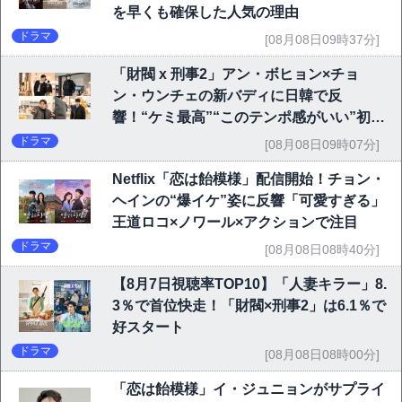
を早くも確保した人気の理由
ドラマ
[08月08日09時37分]
「財閥 x 刑事2」アン・ボヒョン×チョ
ン・ウンチェの新バディに日韓で反
響！“ケミ最高”“このテンポ感がいい”初回
6.1％で好発進
ドラマ
[08月08日09時07分]
Netflix「恋は飴模様」配信開始！チョン・
ヘインの“爆イケ”姿に反響「可愛すぎる」
王道ロコ×ノワール×アクションで注目
ドラマ
[08月08日08時40分]
【8月7日視聴率TOP10】「人妻キラー」8.
3％で首位快走！「財閥×刑事2」は6.1％で
好スタート
ドラマ
[08月08日08時00分]
「恋は飴模様」イ・ジュニョンがサプライ