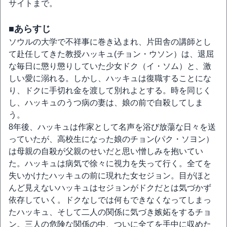
サイトまで。
■あらすじ
ソウルの大学で不祥事に巻き込まれ、片田舎の講師とし
て赴任してきた教授ハッキュ(チョン・ウソン）は、退屈
な毎日に懲り懲りしていた少女ドク（イ・ソム）と、激
しい愛に溺れる。しかし、ハッキュは復職することにな
り、ドクに手切れ金を渡して別れよとする。時を同じく
し、ハッキュのうつ病の妻は、娘の前で自殺してしま
う。
8年後、ハッキュは作家として名声を浴び放蕩な日々を送
っていたが、高校生になった娘のチョン(パク・ソヨン）
は母親の自殺が父親のせいだと思い憎しみを抱いてい
た。ハッキュは病気で徐々に視力を失って行く。全てを
失いかけたハッキュの前に現れた女セジョン。目がほと
んど見えないハッキュはセジョンがドクだとは気づかず
依存していく。ドクなしでは何もできなくなってしまっ
たハッキュ、そして二人の関係に気づき嫉妬をするチョ
ン。三人の危険な関係の中、ついに全てを手中に収めた