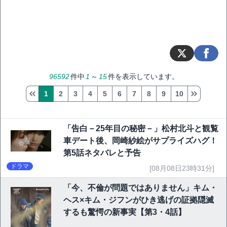
96592
件中
1
～
15
件を表示しています。
1
2
3
4
5
6
7
8
9
10
「告白－25年目の秘密－」松村北斗と観覧
車デート後、岡崎紗絵がサプライズハグ！
第5話ネタバレと予告
ドラマ
[08月08日23時31分]
「今、不倫が問題ではありません」キム・
ヘス×キム・ジフンがひき逃げの証拠隠滅
するも驚愕の新事実【第3・4話】