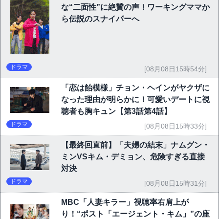
な“二面性”に絶賛の声！ワーキングママか
ら伝説のスナイパーへ
ドラマ
[08月08日15時54分]
「恋は飴模様」チョン・ヘインがヤクザに
なった理由が明らかに！可愛いデートに視
聴者も胸キュン【第3話第4話】
ドラマ
[08月08日15時33分]
【最終回直前】「夫婦の結末」ナムグン・
ミンVSキム・デミョン、危険すぎる直接
対決
ドラマ
[08月08日15時31分]
MBC「人妻キラー」視聴率右肩上が
り！“ポスト「エージェント・キム」”の座