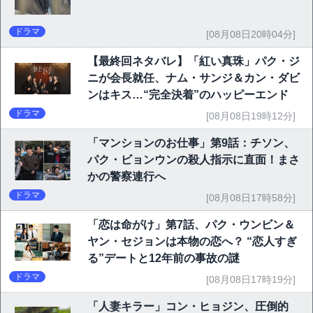
ドラマ
[08月08日20時04分]
【最終回ネタバレ】「紅い真珠」パク・ジ
ニが会長就任、ナム・サンジ＆カン・ダビ
ンはキス…“完全決着”のハッピーエンド
ドラマ
[08月08日19時12分]
「マンションのお仕事」第9話：チソン、
パク・ビョンウンの殺人指示に直面！まさ
かの警察連行へ
ドラマ
[08月08日17時58分]
「恋は命がけ」第7話、パク・ウンビン＆
ヤン・セジョンは本物の恋へ？ “恋人すぎ
る”デートと12年前の事故の謎
ドラマ
[08月08日17時19分]
「人妻キラー」コン・ヒョジン、圧倒的