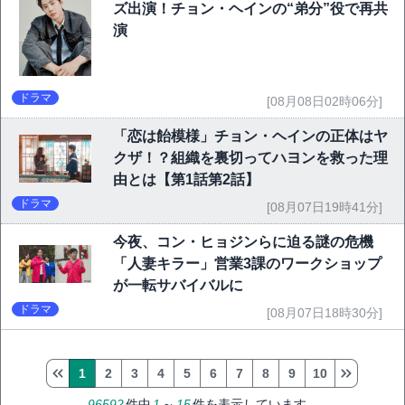
ズ出演！チョン・ヘインの“弟分”役で再共
演
ドラマ
[08月08日02時06分]
「恋は飴模様」チョン・ヘインの正体はヤ
クザ！？組織を裏切ってハヨンを救った理
由とは【第1話第2話】
ドラマ
[08月07日19時41分]
今夜、コン・ヒョジンらに迫る謎の危機
「人妻キラー」営業3課のワークショップ
が一転サバイバルに
ドラマ
[08月07日18時30分]
1
2
3
4
5
6
7
8
9
10
96592
件中
1
～
15
件を表示しています。