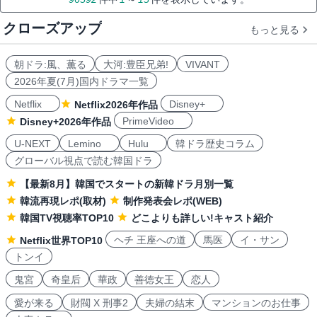
クローズアップ
もっと見る
朝ドラ:風、薫る
大河:豊臣兄弟!
VIVANT
2026年夏(7月)国内ドラマ一覧
Netflix
Disney+
Netflix2026年作品
PrimeVideo
Disney+2026年作品
U-NEXT
Lemino
Hulu
韓ドラ歴史コラム
グローバル視点で読む韓国ドラ
【最新8月】韓国でスタートの新韓ドラ月別一覧
韓流再現レポ(取材)
制作発表会レポ(WEB)
韓国TV視聴率TOP10
どこよりも詳しい!キャスト紹介
ヘチ 王座への道
馬医
イ・サン
Netflix世界TOP10
トンイ
鬼宮
奇皇后
華政
善徳女王
恋人
愛が来る
財閥 X 刑事2
夫婦の結末
マンションのお仕事