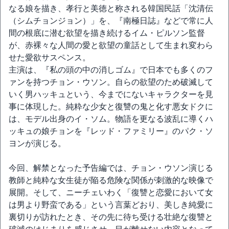
なる娘を描き、孝行と美徳と称される韓国民話「沈清伝
（シムチョンジョン）」を、『南極日誌』などで常に人
間の根底に潜む欲望を描き続けるイム・ピルソン監督
が、赤裸々な人間の愛と欲望の童話として生まれ変わら
せた愛欲サスペンス。
主演は、『私の頭の中の消しゴム』で日本でも多くのフ
ァンを持つチョン・ウソン。自らの欲望のため破滅して
いく男ハッキュという、今までにないキャラクターを見
事に体現した。純粋な少女と復讐の鬼と化す悪女ドクに
は、モデル出身のイ・ソム。物語を更なる波乱に導くハ
ッキュの娘チョンを『レッド・ファミリー』のパク・ソ
ヨンが演じる。
今回、解禁となった予告編では、チョン・ウソン演じる
教師と純粋な女生徒が陥る危険な関係が刺激的な映像で
展開。そして、ニーチェいわく「復讐と恋愛において女
は男より野蛮である」という言葉どおり、美しき純愛に
裏切りが訪れたとき、その先に待ち受ける壮絶な復讐と