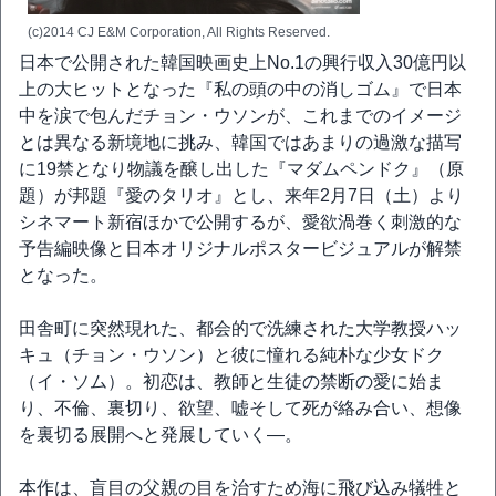
(c)2014 CJ E&M Corporation, All Rights Reserved.
日本で公開された韓国映画史上No.1の興行収入30億円以
上の大ヒットとなった『私の頭の中の消しゴム』で日本
中を涙で包んだチョン・ウソンが、これまでのイメージ
とは異なる新境地に挑み、韓国ではあまりの過激な描写
に19禁となり物議を醸し出した『マダムペンドク』（原
題）が邦題『愛のタリオ』とし、来年2月7日（土）より
シネマート新宿ほかで公開するが、愛欲渦巻く刺激的な
予告編映像と日本オリジナルポスタービジュアルが解禁
となった。
田舎町に突然現れた、都会的で洗練された大学教授ハッ
キュ（チョン・ウソン）と彼に憧れる純朴な少女ドク
（イ・ソム）。初恋は、教師と生徒の禁断の愛に始ま
り、不倫、裏切り、欲望、嘘そして死が絡み合い、想像
を裏切る展開へと発展していく―。
本作は、盲目の父親の目を治すため海に飛び込み犠牲と