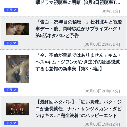
曜ドラマ視聴率に明暗【8月8日視聴率TO
P10】
ドラマ
[08時51分]
「告白－25年目の秘密－」松村北斗と観覧
車デート後、岡崎紗絵がサプライズハグ！
第5話ネタバレと予告
ドラマ
[08月08日23時31分]
「今、不倫が問題ではありません」キム・
ヘス×キム・ジフンがひき逃げの証拠隠滅
するも驚愕の新事実【第3・4話】
ドラマ
[08月08日20時04分]
【最終回ネタバレ】「紅い真珠」パク・ジ
ニが会長就任、ナム・サンジ＆カン・ダビ
ンはキス…“完全決着”のハッピーエンド
ドラマ
[08月08日19時12分]