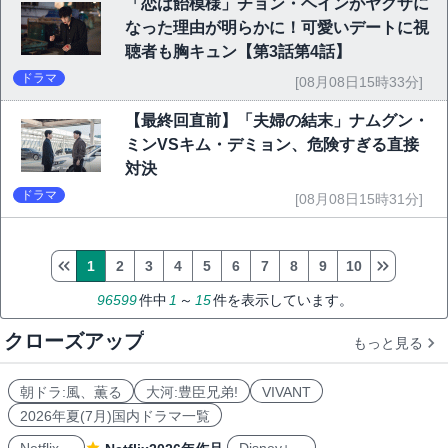
「恋は飴模様」チョン・ヘインがヤクザに
なった理由が明らかに！可愛いデートに視
聴者も胸キュン【第3話第4話】
ドラマ
[08月08日15時33分]
【最終回直前】「夫婦の結末」ナムグン・
ミンVSキム・デミョン、危険すぎる直接
対決
ドラマ
[08月08日15時31分]
1
2
3
4
5
6
7
8
9
10
96599
件中
1
～
15
件を表示しています。
クローズアップ
もっと見る
朝ドラ:風、薫る
大河:豊臣兄弟!
VIVANT
2026年夏(7月)国内ドラマ一覧