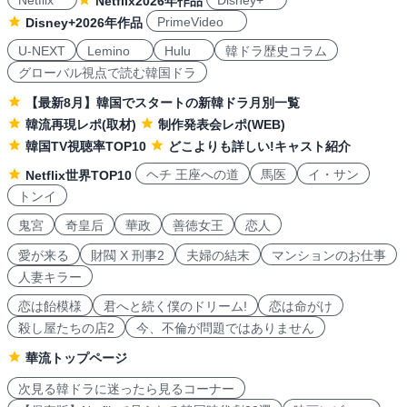
Netflix
Disney+
Netflix2026年作品
PrimeVideo
Disney+2026年作品
U-NEXT
Lemino
Hulu
韓ドラ歴史コラム
グローバル視点で読む韓国ドラ
【最新8月】韓国でスタートの新韓ドラ月別一覧
韓流再現レポ(取材)
制作発表会レポ(WEB)
韓国TV視聴率TOP10
どこよりも詳しい!キャスト紹介
ヘチ 王座への道
馬医
イ・サン
Netflix世界TOP10
トンイ
鬼宮
奇皇后
華政
善徳女王
恋人
愛が来る
財閥 X 刑事2
夫婦の結末
マンションのお仕事
人妻キラー
恋は飴模様
君へと続く僕のドリーム!
恋は命がけ
殺し屋たちの店2
今、不倫が問題ではありません
華流トップページ
次見る韓ドラに迷ったら見るコーナー