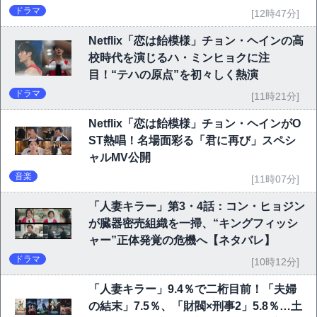
ドラマ
[12時47分]
Netflix「恋は飴模様」チョン・ヘインの高
校時代を演じるハ・ミンヒョクに注
目！“テハの原点”を初々しく熱演
ドラマ
[11時21分]
Netflix「恋は飴模様」チョン・ヘインがO
ST熱唱！名場面彩る「君に再び」スペシ
ャルMV公開
音楽
[11時07分]
「人妻キラー」第3・4話：コン・ヒョジン
が臓器密売組織を一掃、“キングフィッシ
ャー”正体発覚の危機へ【ネタバレ】
ドラマ
[10時12分]
「人妻キラー」9.4％で二桁目前！「夫婦
の結末」7.5％、「財閥×刑事2」5.8％…土