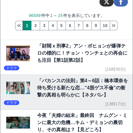
96599
件中
1
～
15
件を表示しています。
1
2
3
4
5
6
7
8
9
10
「財閥 x 刑事2」アン・ボヒョンが爆弾テ
ロの標的に！チョン・ウンチェとの再会に
も注目【第1話第2話】
ドラマ
[15時30分]
「バカンスの法則」第4～6話：橋本環奈を
待ち受ける新たな恋…“4股ゲス不倫”の衝
撃の真相も明らかに【ネタバレ】
ドラマ
[13時17分]
今夜「夫婦の結末」最終回 ナムグン・ミ
ンに最大の危機…キム・デミョンの裏切
り、その真相は？【見どころ】