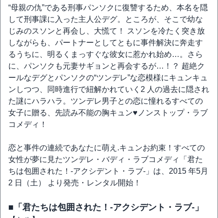
“母親の仇”である刑事パンソクに復讐するため、本名を隠
して刑事課に入った主人公デグ。ところが、そこで幼な
じみのスソンと再会し、大慌て！ スソンを冷たく突き放
しながらも、パートナーとしてともに事件解決に奔走す
るうちに、明るくまっすぐな彼女に惹かれ始め…。さら
に、パンソクも元妻サギョンと再会するが…！？ 超絶ク
ールなデグとパンソクの“ツンデレ”な恋模様にキュンキュ
ンしつつ、同時進行で紐解かれていく2 人の過去に隠され
た謎にハラハラ。ツンデレ男子との恋に憧れるすべての
女子に贈る、先読み不能の胸キュン♥ノンストップ・ラブ
コメディ！
恋と事件の連続であなたに萌え.キュンお約束！すべての
女性が夢に見たツンデレ・バディ・ラブコメディ「君た
ちは包囲された！-アクシデント・ラブ-」は、2015 年5月
2 日（土） より発売・レンタル開始！
■「君たちは包囲された！-アクシデント・ラブ-」