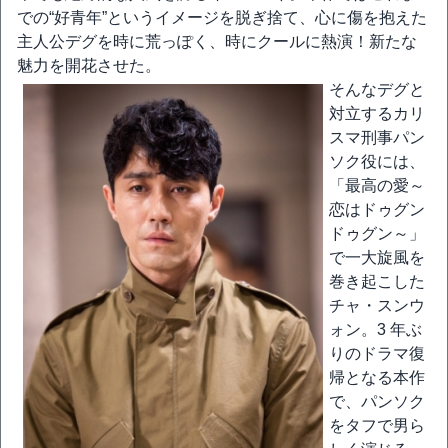
での“好青年”というイメージを脱ぎ捨て、心に傷を抱えた
主人公デグを時に荒っぽく、時にクールに熱演！新たな
魅力を開花させた。
そんなデグと
対立するカリ
スマ刑事パン
ソク役には、
「最高の愛～
恋はドゥグン
ドゥグン～」
で一大旋風を
巻き起こした
チャ・スンウ
ォン。3 年ぶ
りのドラマ復
帰となる本作
で、パンソク
をタフで男ら