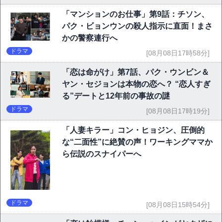
「マンションのお仕事」第9話：チソン、
パク・ビョンウンの殺人指示に直面！まさ
かの警察連行へ
ドラマ
[08月08日17時58分]
「恋は命がけ」第7話、パク・ウンビン＆
ヤン・セジョンは本物の恋へ？ “恋人すぎ
る”デートと12年前の事故の謎
ドラマ
[08月08日17時19分]
「人妻キラー」コン・ヒョジン、圧倒的
な“二面性”に絶賛の声！ワーキングママか
ら伝説のスナイパーへ
ドラマ
[08月08日15時54分]