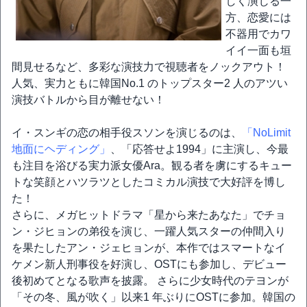
しく演じる一
方、恋愛には
不器用でカワ
イイ一面も垣
間見せるなど、多彩な演技力で視聴者をノックアウト！
人気、実力ともに韓国No.1 のトップスター2 人のアツい
演技バトルから目が離せない！
イ・スンギの恋の相手役スソンを演じるのは、
「NoLimit
地面にヘディング」
、「応答せよ1994」に主演し、今最
も注目を浴びる実力派女優Ara。観る者を虜にするキュー
トな笑顔とハツラツとしたコミカル演技で大好評を博し
た！
さらに、メガヒットドラマ「星から来たあなた」でチョ
ン・ジヒョンの弟役を演じ、一躍人気スターの仲間入り
を果たしたアン・ジェヒョンが、本作ではスマートなイ
ケメン新人刑事役を好演し、OSTにも参加し、デビュー
後初めてとなる歌声を披露。 さらに少女時代のテヨンが
「その冬、風が吹く」以来1 年ぶりにOSTに参加。韓国の