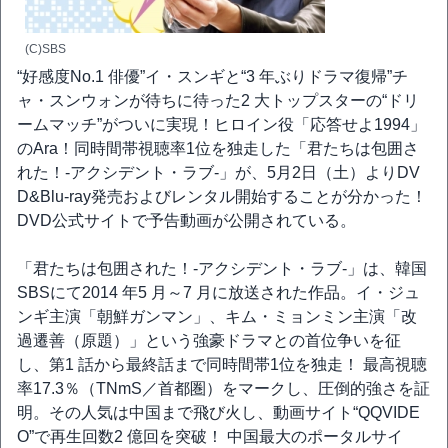
(C)SBS
“好感度No.1 俳優”イ・スンギと“3 年ぶりドラマ復帰”チ
ャ・スンウォンが待ちに待った2 大トップスターの“ドリ
ームマッチ”がついに実現！ヒロイン役「応答せよ1994」
のAra！同時間帯視聴率1位を独走した「君たちは包囲さ
れた！-アクシデント・ラブ-」が、5月2日（土）よりDV
D&Blu-ray発売およびレンタル開始することが分かった！
DVD公式サイトで予告動画が公開されている。
「君たちは包囲された！-アクシデント・ラブ-」は、韓国
SBSにて2014 年5 月～7 月に放送された作品。イ・ジュ
ンギ主演「朝鮮ガンマン」、キム・ミョンミン主演「改
過遷善（原題）」という強豪ドラマとの首位争いを征
し、第1 話から最終話まで同時間帯1位を独走！ 最高視聴
率17.3％（TNmS／首都圏）をマークし、圧倒的強さを証
明。その人気は中国まで飛び火し、動画サイト“QQVIDE
O”で再生回数2 億回を突破！ 中国最大のポータルサイ