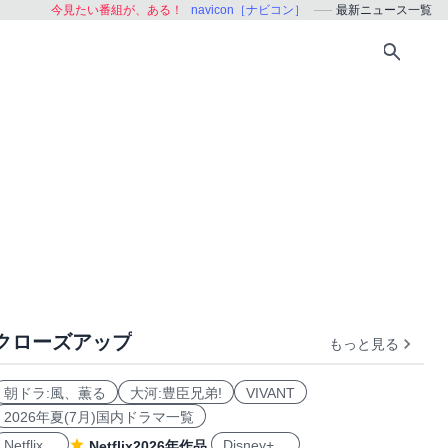
今見たい番組が、ある！
navicon［ナビコン］
最新ニュース一覧
クローズアップ
もっと見る
朝ドラ:風、薫る
大河:豊臣兄弟!
VIVANT
2026年夏(7月)国内ドラマ一覧
Netflix
Disney+
Netflix2026年作品