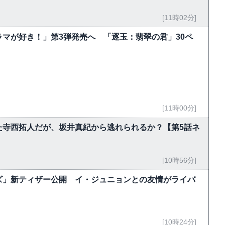
[11時02分]
マが好き！」第3弾発売へ 「逐玉：翡翠の君」30ペ
[11時00分]
た寺西拓人だが、坂井真紀から逃れられるか？【第5話ネ
[10時56分]
ズ」新ティザー公開 イ・ジュニョンとの友情がライバ
[10時24分]