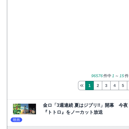
96576
件中
1
～
15
件
1
2
3
4
5
金ロ「3週連続 夏はジブリ!!」開幕 
『トトロ』をノーカット放送
映画