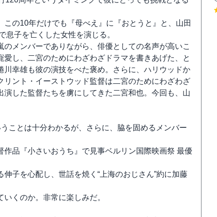
。この10年だけでも『母べえ』に『おとうと』と、山田
爆で息子を亡くした女性を演じる。
嵐のメンバーでありながら、俳優としての名声が高いこ
寵愛し、二宮のためにわざわざドラマを書きあげた、と
蜷川幸雄も彼の演技をべた褒め。さらに、ハリウッドか
クリント・イーストウッド監督は二宮のためにわざわざ
出演した監督たちを虜にしてきた二宮和也。今回も、山
いうことは十分わかるが、さらに、脇を固めるメンバー
督作品『小さいおうち』で見事ベルリン国際映画祭 最優
伸子を心配し、世話を焼く“上海のおじさん”約に加藤
ていくのか。非常に楽しみだ。