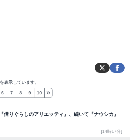
を表示しています。
6
7
8
9
10
今夜『借りぐらしのアリエッティ』、続いて『ナウシカ』
[14時17分]