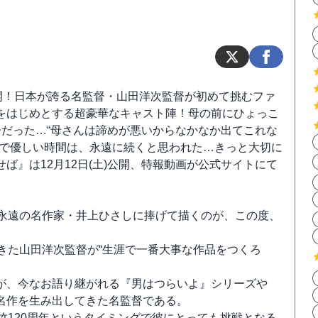
開！日本が誇る名監督・山田洋次監督が初めて挑むファ
をはじめとする超豪華なキャスト陣！母の前にひょっこ
だった…“母さんは諦めが悪いからなかなか出てこれな
せで優しい時間は、永遠に続くと思われた…きっと大切に
』は12月12日(土)公開、特報動画が公式サイトにて
、永遠の名作家・井上ひさしに捧げて描くのが、この度、
きた山田洋次監督が“生涯で一番大事な作品をつくろ
が、今なお語り継がれる『男はつらいよ』シリーズや
名作を生み出してきた名監督である。
竹120周年というタイミングで彼にとっても挑戦となる