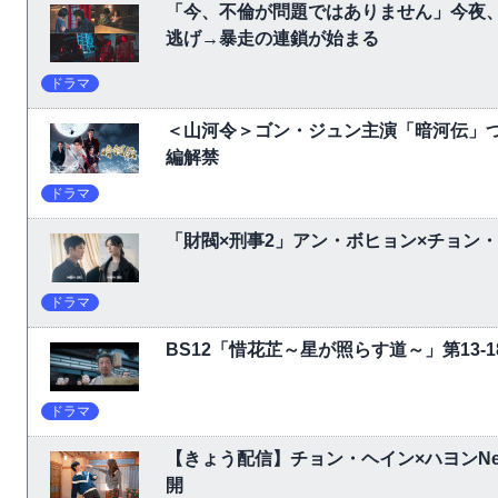
「今、不倫が問題ではありません」今夜、
逃げ→暴走の連鎖が始まる
ドラマ
＜山河令＞ゴン・ジュン主演「暗河伝」
編解禁
ドラマ
「財閥×刑事2」アン・ボヒョン×チョン
ドラマ
BS12「惜花芷～星が照らす道～」第13
ドラマ
【きょう配信】チョン・ヘイン×ハヨンNet
開