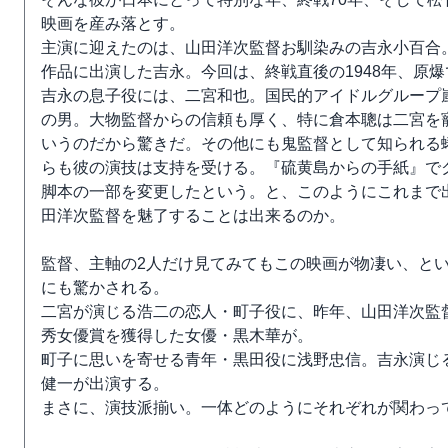
映画を産み落とす。
主演に迎えたのは、山田洋次監督お馴染みの吉永小百合
作品に出演した吉永。今回は、終戦直後の1948年、原
吉永の息子役には、二宮和也。国民的アイドルグループ
の男。大物監督からの信頼も厚く、特に倉本聰は二宮を
いうのだから驚きだ。その他にも鬼監督として知られる
らも彼の演技は支持を受ける。『硫黄島からの手紙』で
脚本の一部を変更したという。と、このようにこれまで
田洋次監督を魅了することは出来るのか。
監督、主軸の2人だけ見てみてもこの映画が物凄い、と
にも驚かされる。
二宮が演じる浩二の恋人・町子役に、昨年、山田洋次監
秀女優賞を獲得した女優・黒木華が。
町子に思いを寄せる青年・黒田役に浅野忠信。吉永演じる
健一が出演する。
まさに、演技派揃い。一体どのようにそれぞれが関わっ