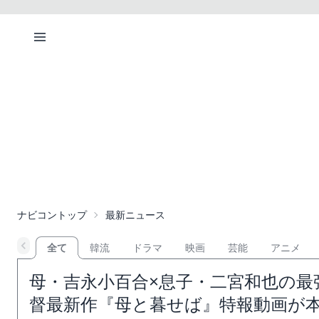
ナビコントップ
最新ニュース
全て
韓流
ドラマ
映画
芸能
アニメ
母・吉永小百合×息子・二宮和也の最
督最新作『母と暮せば』特報動画が