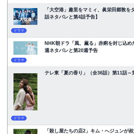
「大空港」趣里をマミィ、眞栄田郷敦をダ
話ネタバレと第4話予告】
ドラマ
NHK朝ドラ「風、薫る」赤痢を封じ込め
週ネタバレと第20週予告
ドラマ
テレ東「夏の香り」（全36話）第11話
ドラマ
「殺し屋たちの店2」キム・へジュンが叔