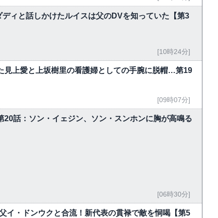
ディと話しかけたルイスは父のDVを知っていた【第3
[10時24分]
た見上愛と上坂樹里の看護婦としての手腕に脱帽…第19
[09時07分]
～第20話：ソン・イェジン、ソン・スンホンに胸が高鳴る
[06時30分]
父イ・ドンウクと合流！新代表の貫禄で敵を恫喝【第5