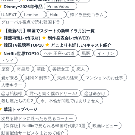
PrimeVideo
Disney+2026年作品
U-NEXT
Lemino
Hulu
韓ドラ歴史コラム
グローバル視点で読む韓国ドラ
【最新8月】韓国でスタートの新韓ドラ月別一覧
韓流再現レポ(取材)
制作発表会レポ(WEB)
韓国TV視聴率TOP10
どこよりも詳しい!キャスト紹介
ヘチ 王座への道
馬医
イ・サン
Netflix世界TOP10
トンイ
鬼宮
奇皇后
華政
善徳女王
恋人
愛が来る
財閥 X 刑事2
夫婦の結末
マンションのお仕事
人妻キラー
恋は飴模様
君へと続く僕のドリーム!
恋は命がけ
殺し屋たちの店2
今、不倫が問題ではありません
華流トップページ
次見る韓ドラに迷ったら見るコーナー
【保存版】Netflixで見られる韓国時代劇20選
映画レビュー
動画配信サービスをまとめて紹介