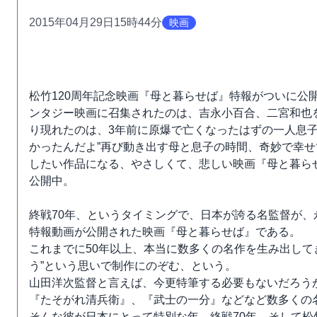
2015年04月29日15時44分
映画
松竹120周年記念映画『母と暮らせば』特報がついに公
ンタジー映画に召集されたのは、吉永小百合、二宮和也
り現れたのは、3年前に原爆で亡くなったはずの一人息子
かったんだよ”再び動き出す母と息子の時間、奇妙で幸
したい作品になる、やさしくて、悲しい映画『母と暮らせば
公開中。
終戦70年、というタイミングで、日本が誇る名監督が
特報動画が公開された映画『母と暮らせば』である。
これまでに50年以上、本当に数多くの名作を生み出して
う”という思いで制作にのぞむ、という。
山田洋次監督と言えば、今更特筆する必要もないだろう
『たそがれ清兵衛』、『武士の一分』などなど数多くの
そんな彼が日本にとって特別な年、終戦70年、そして松