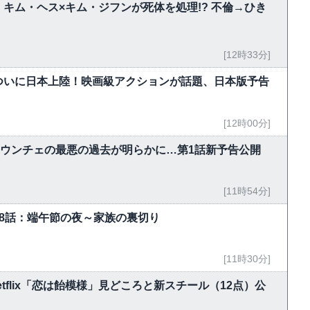
キム・ヘス×キム・ジフンが死体を処理!? 不倫→ひき
[12時33分]
ついに日本上陸！映画級アクションが話題、日本版予告
[12時00分]
・ウンチェの最悪の過去が明らかに…第1話新予告公開
[11時54分]
-18話：端午節の夜～家族の裏切り
[11時30分]
flix「恋は飴模様」見どころと新スチール（12点）公