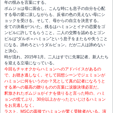
年の恨みを言葉にする。
ボムジョは母に面会し、こんな時にも息子の自分を心配
する母の愛に涙しながらも、反省の色の見えない母にシ
ョックを受ける。そして、母からの自立を決意する。
全ての決着がついた。残るはハミョンとイナの恋愛をゴ
ンピルに許してもらうこと。二人の交際を認めるとゴン
ピルは“ダルポ＝ハミョン”という息子をまたもや失うこと
になる。諦めろというダルピョン。だが二人は諦めない
と決心。
時が流れ、2015年1月。二人はすでに先輩記者。新人たち
を迎える立場になっている。
今回もチャオクからハミョンへのアドバイスがあるの
で、お聴き逃しなく。そして回想シーンでジェミョンが
ハミョンに何をいうのか？兄として真の記者になろうと
する弟への最高の贈りものの言葉に涙腺決壊必至だ。
釈放されたボムジョがイナを借りると言った時の、ハミ
ョンの慌てぶり。30分以上かかったといじけるハミョン
をお見逃しなく。
ラスト、MSCの面接でハミョンが驚く受験者がいる。演