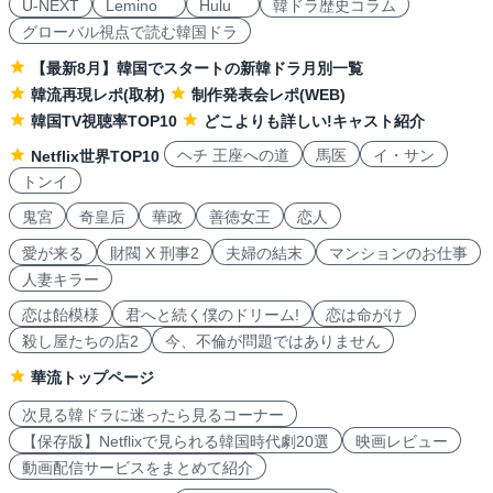
U-NEXT
Lemino
Hulu
韓ドラ歴史コラム
グローバル視点で読む韓国ドラ
【最新8月】韓国でスタートの新韓ドラ月別一覧
韓流再現レポ(取材)
制作発表会レポ(WEB)
韓国TV視聴率TOP10
どこよりも詳しい!キャスト紹介
ヘチ 王座への道
馬医
イ・サン
Netflix世界TOP10
トンイ
鬼宮
奇皇后
華政
善徳女王
恋人
愛が来る
財閥 X 刑事2
夫婦の結末
マンションのお仕事
人妻キラー
恋は飴模様
君へと続く僕のドリーム!
恋は命がけ
殺し屋たちの店2
今、不倫が問題ではありません
華流トップページ
次見る韓ドラに迷ったら見るコーナー
【保存版】Netflixで見られる韓国時代劇20選
映画レビュー
動画配信サービスをまとめて紹介