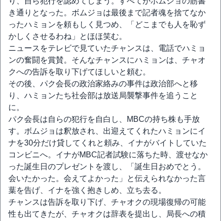
り、自ら犯行を認めてしまう。すべてがボムジョの筋書
き通りとなった。ボムジョは最後まで記者魂を捨てなか
ったハミョンを頼もしく見つめ、「どこまでも人を恥ず
かしくさせるわね」とほほ笑む。
ニュースをテレビで見ていたチャンスは、電話でハミョ
ンの奮闘を賞賛。そんなチャンスにハミョンは、チャオ
クへの告訴を取り下げてほしいと頼む。
その後、パク会長の政治家絡みの事件は政治部へと移
り、ハミョンたち社会部は放送局襲撃事件を追うこと
に。
パク会長は自らの犯行を自白し、MBCの持ち株も手放
す。ボムジョは釈放され、出迎えてくれたハミョンにイ
ナを30分だけ貸してくれと頼み、イナがバイトしていた
コンビニへ。イナがMBC記者試験に落ちた時、渡せなか
った誕生日のプレゼントを渡し、「誕生日おめでとう。
会いたかった。会えてよかった」と伝えられなかった言
葉を告げ、イナを強く抱きしめ、立ち去る。
チャンスは告訴を取り下げ、チャオクの現場復帰の可能
性も出てきたが、チャオクは辞表を提出し、局長への積