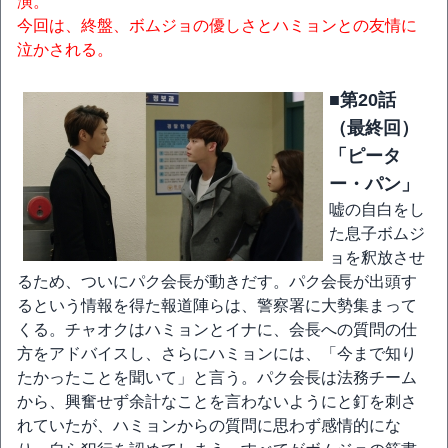
演。
今回は、終盤、ボムジョの優しさとハミョンとの友情に
泣かされる。
■第20話
（最終回）
「ピータ
ー・パン」
嘘の自白をし
た息子ボムジ
ョを釈放させ
るため、ついにパク会長が動きだす。パク会長が出頭す
るという情報を得た報道陣らは、警察署に大勢集まって
くる。チャオクはハミョンとイナに、会長への質問の仕
方をアドバイスし、さらにハミョンには、「今まで知り
たかったことを聞いて」と言う。パク会長は法務チーム
から、興奮せず余計なことを言わないようにと釘を刺さ
れていたが、ハミョンからの質問に思わず感情的にな