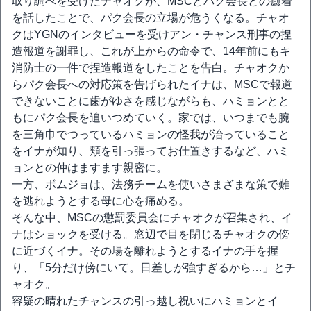
取り調べを受けたチャオクが、MSCとパク会長との癒着
を話したことで、パク会長の立場が危うくなる。チャオ
クはYGNのインタビューを受けアン・チャンス刑事の捏
造報道を謝罪し、これが上からの命令で、14年前にもキ
消防士の一件で捏造報道をしたことを告白。チャオクか
らパク会長への対応策を告げられたイナは、MSCで報道
できないことに歯がゆさを感じながらも、ハミョンとと
もにパク会長を追いつめていく。家では、いつまでも腕
を三角巾でつっているハミョンの怪我が治っていること
をイナが知り、頬を引っ張ってお仕置きするなど、ハミ
ョンとの仲はますます親密に。
一方、ボムジョは、法務チームを使いさまざまな策で難
を逃れようとする母に心を痛める。
そんな中、MSCの懲罰委員会にチャオクが召集され、イ
ナはショックを受ける。窓辺で目を閉じるチャオクの傍
に近づくイナ。その場を離れようとするイナの手を握
り、「5分だけ傍にいて。日差しが強すぎるから…」とチ
ャオク。
容疑の晴れたチャンスの引っ越し祝いにハミョンとイ