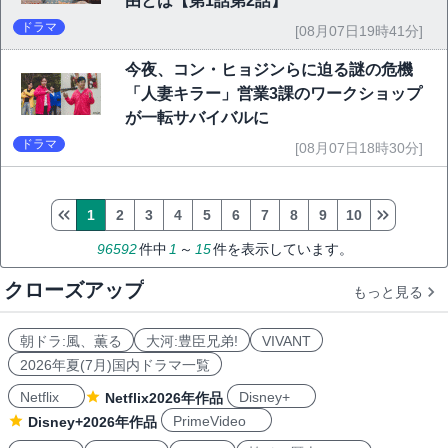
由とは【第1話第2話】
ドラマ
[08月07日19時41分]
今夜、コン・ヒョジンらに迫る謎の危機
「人妻キラー」営業3課のワークショップ
が一転サバイバルに
ドラマ
[08月07日18時30分]
1
2
3
4
5
6
7
8
9
10
96592
件中
1
～
15
件を表示しています。
クローズアップ
もっと見る
朝ドラ:風、薫る
大河:豊臣兄弟!
VIVANT
2026年夏(7月)国内ドラマ一覧
Netflix
Disney+
Netflix2026年作品
PrimeVideo
Disney+2026年作品