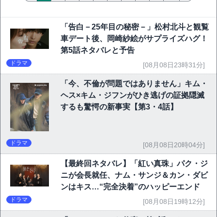
「告白－25年目の秘密－」松村北斗と観覧
車デート後、岡崎紗絵がサプライズハグ！
第5話ネタバレと予告
ドラマ
[08月08日23時31分]
「今、不倫が問題ではありません」キム・
ヘス×キム・ジフンがひき逃げの証拠隠滅
するも驚愕の新事実【第3・4話】
ドラマ
[08月08日20時04分]
【最終回ネタバレ】「紅い真珠」パク・ジ
ニが会長就任、ナム・サンジ＆カン・ダビ
ンはキス…“完全決着”のハッピーエンド
ドラマ
[08月08日19時12分]