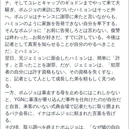
ナ、そしてユレとキャップのギョドンまでやって来て大
騒ぎ。ボムジョの来訪に気づいたハミョンはそっと外
へ。ボムジョはチャンスに謝罪に来たと言いながらも、
ハミョンのように家族を告発できない自分を卑下する。
そんなボムジョに「お前に告発しろとは言わない。復讐
は終わった…お前が好きだ。すでに許している。今後は
記者として真実を知らせることが自分のやるべきこと
だ」とハミョン。
翌日、兄ジェミョンに面会したハミョンは、簡単に「許
す」と言ったことを謝罪。だが、ジェミョンは、「犯罪
者の自分には許す資格もない。その資格を失くすな」
と、記者として人として成長した弟を頼もしく見つめ
る。
一方、ボムジョは暴走する母を止めるにはこれしかない
と、YGNに暴漢が乗り込んだ事件を仕向けたのが自分だ
と自首。来客のいない式典会場で記者たちに取り囲まれ
るパク会長に、イナはボムジョに頼まれた言葉を告げ
る。
その頃、取り調べを終えたボムジョは、「なぜ嘘の自白