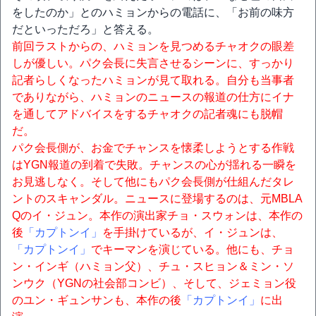
をしたのか」とのハミョンからの電話に、「お前の味方
だといっただろ」と答える。
前回ラストからの、ハミョンを見つめるチャオクの眼差
しが優しい。パク会長に失言させるシーンに、すっかり
記者らしくなったハミョンが見て取れる。自分も当事者
でありながら、ハミョンのニュースの報道の仕方にイナ
を通してアドバイスをするチャオクの記者魂にも脱帽
だ。
パク会長側が、お金でチャンスを懐柔しようとする作戦
はYGN報道の到着で失敗。チャンスの心が揺れる一瞬を
お見逃しなく。そして他にもパク会長側が仕組んだタレ
ントのスキャンダル。ニュースに登場するのは、元MBLA
Qのイ・ジュン。本作の演出家チョ・スウォンは、本作の
後
「カプトンイ」
を手掛けているが、イ・ジュンは、
「カプトンイ」
でキーマンを演じている。他にも、チョ
ン・インギ（ハミョン父）、チュ・スヒョン＆ミン・ソ
ンウク（YGNの社会部コンビ）、そして、ジェミョン役
のユン・ギュンサンも、本作の後
「カプトンイ」
に出