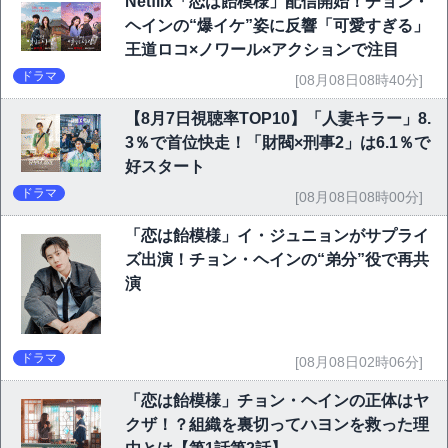
Netflix「恋は飴模様」配信開始！チョン・
ヘインの“爆イケ”姿に反響「可愛すぎる」
王道ロコ×ノワール×アクションで注目
ドラマ
[08月08日08時40分]
【8月7日視聴率TOP10】「人妻キラー」8.
3％で首位快走！「財閥×刑事2」は6.1％で
好スタート
ドラマ
[08月08日08時00分]
「恋は飴模様」イ・ジュニョンがサプライ
ズ出演！チョン・ヘインの“弟分”役で再共
演
ドラマ
[08月08日02時06分]
「恋は飴模様」チョン・ヘインの正体はヤ
クザ！？組織を裏切ってハヨンを救った理