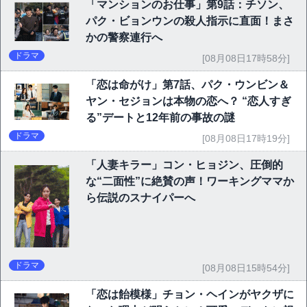
「マンションのお仕事」第9話：チソン、
パク・ビョンウンの殺人指示に直面！まさ
かの警察連行へ
ドラマ
[08月08日17時58分]
「恋は命がけ」第7話、パク・ウンビン＆
ヤン・セジョンは本物の恋へ？ “恋人すぎ
る”デートと12年前の事故の謎
ドラマ
[08月08日17時19分]
「人妻キラー」コン・ヒョジン、圧倒的
な“二面性”に絶賛の声！ワーキングママか
ら伝説のスナイパーへ
ドラマ
[08月08日15時54分]
「恋は飴模様」チョン・ヘインがヤクザに