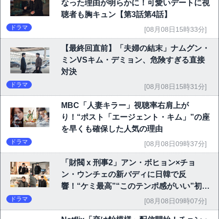
なった理由が明らかに！可愛いデートに視
聴者も胸キュン【第3話第4話】
ドラマ
[08月08日15時33分]
【最終回直前】「夫婦の結末」ナムグン・
ミンVSキム・デミョン、危険すぎる直接
対決
ドラマ
[08月08日15時31分]
MBC「人妻キラー」視聴率右肩上が
り！“ポスト「エージェント・キム」”の座
を早くも確保した人気の理由
ドラマ
[08月08日09時37分]
「財閥 x 刑事2」アン・ボヒョン×チョ
ン・ウンチェの新バディに日韓で反
響！“ケミ最高”“このテンポ感がいい”初回
6.1％で好発進
ドラマ
[08月08日09時07分]