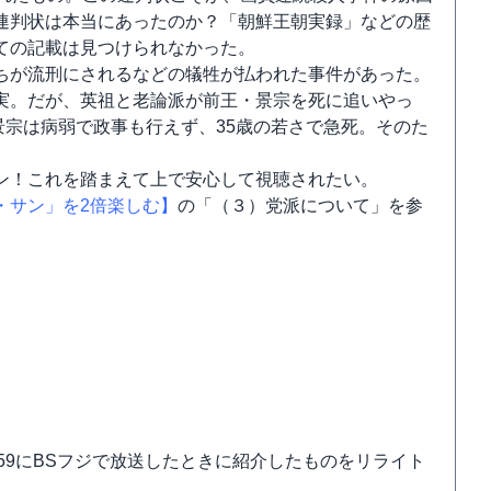
連判状は本当にあったのか？「朝鮮王朝実録」などの歴
ての記載は見つけられなかった。
ちが流刑にされるなどの犠牲が払われた事件があった。
実。だが、英祖と老論派が前王・景宗を死に追いやっ
景宗は病弱で政事も行えず、35歳の若さで急死。そのた
ン！これを踏まえて上で安心して視聴されたい。
・サン」を2倍楽しむ】
の「（３）党派について」を参
9-15：59にBSフジで放送したときに紹介したものをリライト