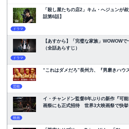
「殺し屋たちの店2」キム・へジュンが叔
話第6話】
ドラマ
【あすから】「完璧な家族」WOWOW
（全話あらすじ）
ドラマ
“これはダメだろ”長州力、『男磨きハウ
芸能
イ・チャンドン監督8年ぶりの新作『可
画祭にも正式招待 世界3大映画祭で快挙｜Ne
映画