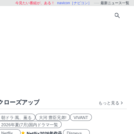
今見たい番組が、ある！
navicon［ナビコン］
最新ニュース一覧
クローズアップ
もっと見る
朝ドラ:風、薫る
大河:豊臣兄弟!
VIVANT
2026年夏(7月)国内ドラマ一覧
Netflix
Disney+
Netflix2026年作品