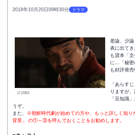
2018年10月20日09時30分
ドラマ
老論、少論
表に出てき
も貸本「文
に…「秘密
も好評発売
「あらすじ
りますが、
（C)SBS
「豆知識」
うぞ。
また、
※朝鮮時代劇が始めての方や、もっと詳しく知り
背景」 の①～③を呼んでおくことをお勧めします。