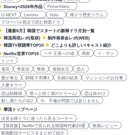
PrimeVideo
Disney+2026年作品
U-NEXT
Lemino
Hulu
韓ドラ歴史コラム
グローバル視点で読む韓国ドラ
【最新8月】韓国でスタートの新韓ドラ月別一覧
韓流再現レポ(取材)
制作発表会レポ(WEB)
韓国TV視聴率TOP10
どこよりも詳しい!キャスト紹介
ヘチ 王座への道
馬医
イ・サン
Netflix世界TOP10
トンイ
鬼宮
奇皇后
華政
善徳女王
恋人
愛が来る
財閥 X 刑事2
夫婦の結末
マンションのお仕事
人妻キラー
恋は飴模様
君へと続く僕のドリーム!
恋は命がけ
殺し屋たちの店2
今、不倫が問題ではありません
華流トップページ
次見る韓ドラに迷ったら見るコーナー
【保存版】Netflixで見られる韓国時代劇20選
映画レビュー
動画配信サービスをまとめて紹介