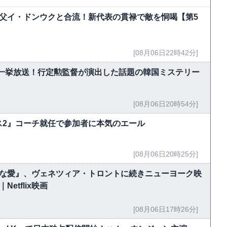
父イ・ドンウクと合流！新代表の貫禄で敵を恫喝【第5
[08月06日22時42分]
で一挙放送！行定勲監督が演出した話題の韓国ミステリー
[08月06日20時54分]
ス2』コーチ就任で参加者に本気のエール
[08月06日20時25分]
能な愛』、ヴェネツィア・トロントに続きニューヨーク映
tflix映画
[08月06日17時26分]