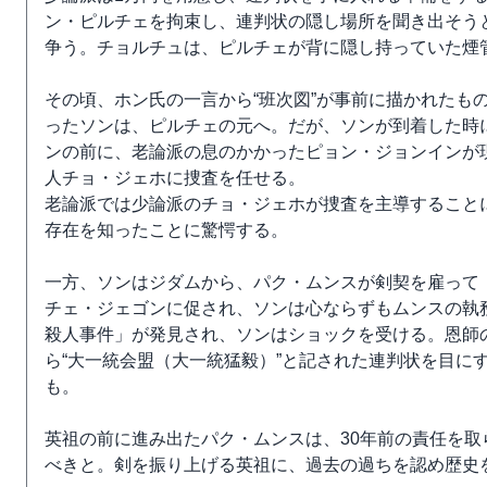
ン・ピルチェを拘束し、連判状の隠し場所を聞き出そう
争う。チョルチュは、ピルチェが背に隠し持っていた煙
その頃、ホン氏の一言から“班次図”が事前に描かれたも
ったソンは、ピルチェの元へ。だが、ソンが到着した時
ンの前に、老論派の息のかかったピョン・ジョンインが
人チョ・ジェホに捜査を任せる。
老論派では少論派のチョ・ジェホが捜査を主導すること
存在を知ったことに驚愕する。
一方、ソンはジダムから、パク・ムンスが剣契を雇って
チェ・ジェゴンに促され、ソンは心ならずもムンスの執
殺人事件」が発見され、ソンはショックを受ける。恩師
ら“大一統会盟（大一統猛毅）”と記された連判状を目に
も。
英祖の前に進み出たパク・ムンスは、30年前の責任を
べきと。剣を振り上げる英祖に、過去の過ちを認め歴史