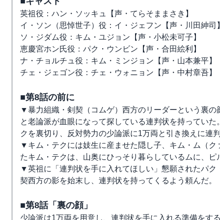
■キャスト
英祖役：ハン・ソッキュ【声・てらそままさき】
イ・ソン（思悼世子）役：イ・ジェフン【声・川田紳司
ソ・ジダム役：キム・ユジョン【声・小松未可子】
恵慶宮ホン氏役：パク・ウンビン【声・合田絵利】
ナ・チョルチュ役：キム・ミンジョン【声・山本兼平】
チェ・ジェゴン役：チェ・ウォニョン【声・中村章吾】
■第8話の前に
▼暴力組織・剣契（コムゲ）西方のリーダーという裏の
と老論派が血眼になって探している連判状を持っていた
クを裏切り、反対勢力の少論派に1万両と引き換えに連
▼キム・テクには妓生に産ませた隠し子、キム・ム（クァ
たキム・テクは、山奥にひっそり暮らしているムに、ピ
▼英祖に「連判状を手に入れてほしい」懇願されたパク
契西方の影を始末し、連判状を持ってくるよう頼んだ。
■第8話「裏の顔」
少論派は1万両を用意し、連判状を手に入れる準備をす