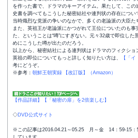
を作った書で、ドラマのキーアイテム。果たして、この
史書を調べてもこうした秘密結社や連判状の存在につい
当時熾烈な党派の争いのなかで、多くの老論派の大臣た
また、英祖王が老論派にかつがれて王位についたのも事
た、ということは“噂”にすぎない。元々32歳で即位した
めにこうした噂が出たのだろう。
以上から、秘密結社による連判状はドラマのフィクショ
英祖の即位についてもっと詳しく知りたい方は、
【「イ
考にどうぞ。
※参考：
朝鮮王朝実録 【改訂版】（Amazon）
【作品詳細】
【「秘密の扉」を2倍楽しむ】
◇
DVD公式サイト
※この記事は2016.04.21～05.25 月～金 14：5
しています。