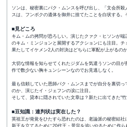
ソンは、秘密裏にパク・ムンスを呼び出し、「文会所殺
スは、フンボクの遺体を御井に捨てたことを白状する。
■見どころ
キム・ムの拷問が恐ろしい。演じたクァク・ヒソンが端
のキム・ミンジョンと展開するアクションにも注目。チ
果たしてイケメン2人の対決はどちらに軍配が上がるの
大切な情報を知らせてくれたジダムを気遣うソンの目が
作で数少ない胸キュンシーンなのでお見逃しなく。
最も信頼していた恩師パク・ムンスまでが自分を裏切っ
のか、演じたイ・ジェフンの涙に注目。
そして、貸本に隠されていた文章は？新たに出てきた“竹
■豆知識：連判状は実在した？
英祖王が発覚をひたすら恐れたのは、老論派の秘密結社に
新王を立てるために20代王・景宗を追いやるために作