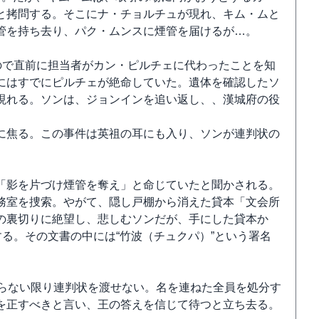
と拷問する。そこにナ・チョルチュが現れ、キム・ムと
管を持ち去り、パク・ムンスに煙管を届けるが…。
ので直前に担当者がカン・ピルチェに代わったことを知
にはすでにピルチェが絶命していた。遺体を確認したソ
現れる。ソンは、ジョンインを追い返し、、漢城府の役
に焦る。この事件は英祖の耳にも入り、ソンが連判状の
「影を片づけ煙管を奪え」と命じていたと聞かされる。
務室を捜索。やがて、隠し戸棚から消えた貸本「文会所
の裏切りに絶望し、悲しむソンだが、手にした貸本か
する。その文書の中には“竹波（チュクパ）”という署名
取らない限り連判状を渡せない。名を連ねた全員を処分す
を正すべきと言い、王の答えを信じて待つと立ち去る。