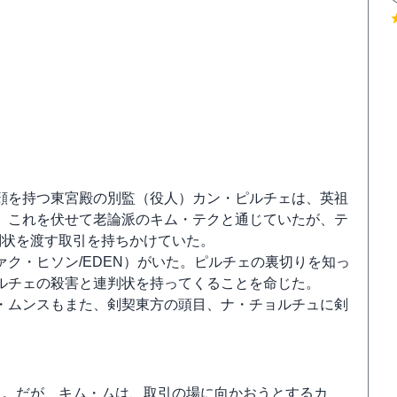
】
顔を持つ東宮殿の別監（役人）カン・ピルチェは、英祖
。これを伏せて老論派のキム・テクと通じていたが、テ
判状を渡す取引を持ちかけていた。
ク・ヒソン/EDEN）がいた。ピルチェの裏切りを知っ
ルチェの殺害と連判状を持ってくることを命じた。
・ムンスもまた、剣契東方の頭目、ナ・チョルチュに剣
る。だが、キム・ムは、取引の場に向かおうとするカ