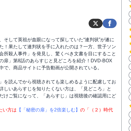
、そして英祖が血眼になって探していた“連判状”が遂に
た！果たして連判状を手に入れたのは？一方、世子ソン
会所殺人事件」を発見し、驚くべき文書を目にすること
の扉」第8話のあらすじと見どころを紹介！DVD-BOX
中で、商品サイトに予告動画が公開されている。
」を読んでから視聴されても楽しめるように配慮してお
詳しいあらすじを知りたくない方は、「見どころ」と
だけご覧になって、「あらすじ」は視聴後の確認用にど
たい方は
【「秘密の扉」を2倍楽しむ】
の「（２）時代