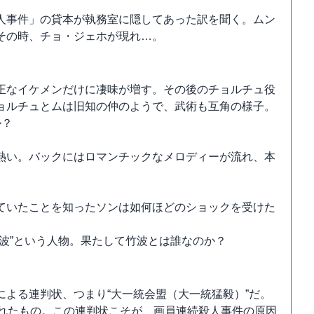
人事件」の貸本が執務室に隠してあった訳を聞く。ムン
その時、チョ・ジェホが現れ…。
正なイケメンだけに凄味が増す。その後のチョルチュ役
ョルチュとムは旧知の仲のようで、武術も互角の様子。
か？
熱い。バックにはロマンチックなメロディーが流れ、本
ていたことを知ったソンは如何ほどのショックを受けた
波”という人物。果たして竹波とは誰なのか？
よる連判状、つまり“大一統会盟（大一統猛毅）”だ。
られたもの。この連判状こそが、画員連続殺人事件の原因