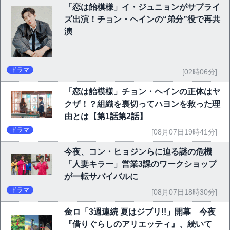
「恋は飴模様」イ・ジュニョンがサプライ
ズ出演！チョン・ヘインの“弟分”役で再共
演
ドラマ
[02時06分]
「恋は飴模様」チョン・ヘインの正体はヤ
クザ！？組織を裏切ってハヨンを救った理
由とは【第1話第2話】
ドラマ
[08月07日19時41分]
今夜、コン・ヒョジンらに迫る謎の危機
「人妻キラー」営業3課のワークショップ
が一転サバイバルに
ドラマ
[08月07日18時30分]
金ロ「3週連続 夏はジブリ!!」開幕 今夜
『借りぐらしのアリエッティ』、続いて