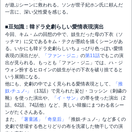
が遊ぶシーンに救われる。ソンが世子妃ホン氏に頼んだ
一言に、深い父性愛を感じる。
■豆知識：韓ドラ史劇らしい愛情表現演出
今回、キム・ムの回想の中で、妓生だった母の下衣（ソ
ッチマ）に父であるキム・テクが墨絵を描くシーンがあ
る。いかにも韓ドラ史劇らしいちょっぴり色っぽい愛情
表現の演出だが、
「ファン・ジニ」
の
第11話
でもこの演
出が見られる。もっとも「ファン・ジニ」では、ハ・ジ
ウォン扮するヒロインの妓生がその下衣を破り捨てると
いう展開になる。
他にも、史劇の中でよく見られる愛情表現として、
「推
奴-チュノ-」
（13話）で見られた꽃신・コッシン（刺繍の
靴）を使った演出や、
「イ・サン」
の帯を使った演出（2
話、62話、74話他）など、美しい韓服にまつわる名シー
ンがたくさんある。
また、
「薯童謠」
「奇皇后」
「推奴-チュノ-」など多くの
史劇で登場する色とりどりの布を洗濯した物干しでの演