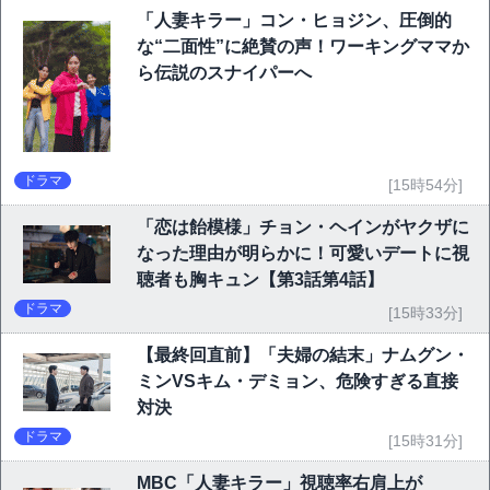
「人妻キラー」コン・ヒョジン、圧倒的
な“二面性”に絶賛の声！ワーキングママか
ら伝説のスナイパーへ
ドラマ
[15時54分]
「恋は飴模様」チョン・ヘインがヤクザに
なった理由が明らかに！可愛いデートに視
聴者も胸キュン【第3話第4話】
ドラマ
[15時33分]
【最終回直前】「夫婦の結末」ナムグン・
ミンVSキム・デミョン、危険すぎる直接
対決
ドラマ
[15時31分]
MBC「人妻キラー」視聴率右肩上が