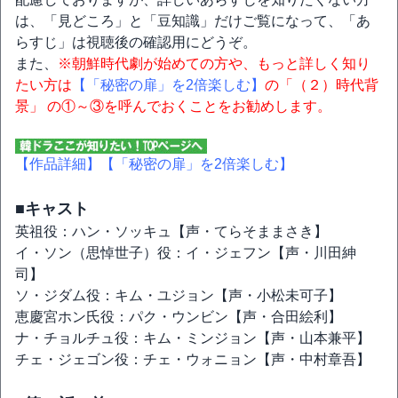
は、「見どころ」と「豆知識」だけご覧になって、「あ
らすじ」は視聴後の確認用にどうぞ。
また、
※朝鮮時代劇が始めての方や、もっと詳しく知り
たい方は
【「秘密の扉」を2倍楽しむ】
の「（２）時代背
景」 の①～③を呼んでおくことをお勧めします。
【作品詳細】
【「秘密の扉」を2倍楽しむ】
■キャスト
英祖役：ハン・ソッキュ【声・てらそままさき】
イ・ソン（思悼世子）役：イ・ジェフン【声・川田紳
司】
ソ・ジダム役：キム・ユジョン【声・小松未可子】
恵慶宮ホン氏役：パク・ウンビン【声・合田絵利】
ナ・チョルチュ役：キム・ミンジョン【声・山本兼平】
チェ・ジェゴン役：チェ・ウォニョン【声・中村章吾】