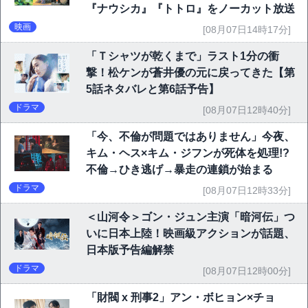
『ナウシカ』『トトロ』をノーカット放送
映画
[08月07日14時17分]
「Ｔシャツが乾くまで」ラスト1分の衝
撃！松ケンが蒼井優の元に戻ってきた【第
5話ネタバレと第6話予告】
ドラマ
[08月07日12時40分]
「今、不倫が問題ではありません」今夜、
キム・ヘス×キム・ジフンが死体を処理!?
不倫→ひき逃げ→暴走の連鎖が始まる
ドラマ
[08月07日12時33分]
＜山河令＞ゴン・ジュン主演「暗河伝」つ
いに日本上陸！映画級アクションが話題、
日本版予告編解禁
ドラマ
[08月07日12時00分]
「財閥 x 刑事2」アン・ボヒョン×チョ