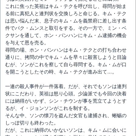
これに焦った英祖はキム・テクを呼び出し、尋問が始ま
る前に真犯人と連判状を交換しろと命じる。キム・テク
は思い悩んだ末、息子のキム・ムを義禁府に差し出す条
件でパク・ムンスと取引をする。その一方で、ミン・ベ
クサンを通して、ホン・バンハンにキム・ム逮捕の機会
を与えて恩を売る。
尋問の場、ホン・バンハンはキム・テクとの打ち合わせ
通りに、拷問の中でキム・ムを早々に殺害しようと目論
むが、ソンがこれを察して自ら尋問する。キム・ムが口
を開こうとしたその時、キム・テクが進み出て…。
一連の殺人事件が一件落着。だが、それでもソンは連判
状にこだわり、英祖は怒り心頭。少論派でも今回の決着
には納得がいかず、シン・チウンが事を荒立てようとす
るが、イ・ジョンソンがこれを制する。
そんな中、ソンの懐刀を盗んだ女官も逮捕され、蜥蜴の
しっぽ切りも終わった。
だが、これに納得のいかないソンは、キム・ムに会いに