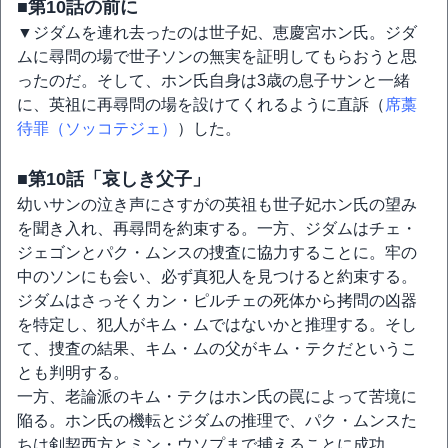
■第10話の前に
▼ジダムを連れ去ったのは世子妃、恵慶宮ホン氏。ジダ
ムに尋問の場で世子ソンの無実を証明してもらおうと思
ったのだ。そして、ホン氏自身は3歳の息子サンと一緒
に、英祖に再尋問の場を設けてくれるように直訴（
席藁
待罪（ソッコテジェ）
）した。
■第10話「哀しき父子」
幼いサンの泣き声にさすがの英祖も世子妃ホン氏の望み
を聞き入れ、再尋問を約束する。一方、ジダムはチェ・
ジェゴンとパク・ムンスの捜査に協力することに。牢の
中のソンにも会い、必ず真犯人を見つけると約束する。
ジダムはさっそくカン・ピルチェの死体から拷問の凶器
を特定し、犯人がキム・ムではないかと推理する。そし
て、捜査の結果、キム・ムの父がキム・テクだというこ
とも判明する。
一方、老論派のキム・テクはホン氏の罠によって苦境に
陥る。ホン氏の機転とジダムの推理で、パク・ムンスた
ちは剣契西方とミン・ウソプまで捕えることに成功。