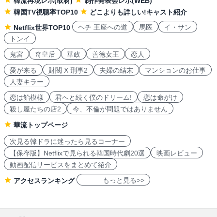
韓流再現レポ(取材)
制作発表会レポ(WEB)
韓国TV視聴率TOP10
どこよりも詳しい!キャスト紹介
ヘチ 王座への道
馬医
イ・サン
Netflix世界TOP10
トンイ
鬼宮
奇皇后
華政
善徳女王
恋人
愛が来る
財閥 X 刑事2
夫婦の結末
マンションのお仕事
人妻キラー
恋は飴模様
君へと続く僕のドリーム!
恋は命がけ
殺し屋たちの店2
今、不倫が問題ではありません
華流トップページ
次見る韓ドラに迷ったら見るコーナー
【保存版】Netflixで見られる韓国時代劇20選
映画レビュー
動画配信サービスをまとめて紹介
もっと見る>>
アクセスランキング