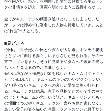
牢へ向かい、わが子を利用した挙句に見捨てるキム・テ
クの非情さを訴え、真実を明かすように説得するが…。
全てがキム・テクの筋書き通りとなってしまった。だ
が、ソンは諦めずに署名した人物を特定していき、あと
は“竹波”一人となる。
■見どころ
今回は、世子妃ホン氏とジダムが大活躍。ホン氏の聡明
さとソンに向ける妻らしいまなざしが見られる。その一
方で、ソンをまぶしそうに見送るジダムへの嫉妬の光も
ちらりと見えるのでお見逃しなく。
短い出演ながら強烈な印象を残したキム・ム（クァク・
ヒソン/EDEN）。キム・ムのキレのいいアクションや、
父と呼べないキム・テクへの哀しい愛情に胸が打たれ
る。キム・テクは結局、息子を見捨てたのか？牢の中で
のソンとキム・ムの悲しい会話と、キム・サンノたちと
の場面でつぶやくキム・テクの一言をお聴き逃しなく。
哀しい父子の姿を描いた今回。ラストのソンと息子サン