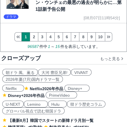
ン・ウンチェの最悪の過去が明らかに…第
1話新予告公開
ドラマ
[08月07日11時54分]
1
2
3
4
5
6
7
8
9
10
96587
件中
1
～
15
件を表示しています。
クローズアップ
もっと見る
朝ドラ:風、薫る
大河:豊臣兄弟!
VIVANT
2026年夏(7月)国内ドラマ一覧
Netflix
Disney+
Netflix2026年作品
PrimeVideo
Disney+2026年作品
U-NEXT
Lemino
Hulu
韓ドラ歴史コラム
グローバル視点で読む韓国ドラ
【最新8月】韓国でスタートの新韓ドラ月別一覧