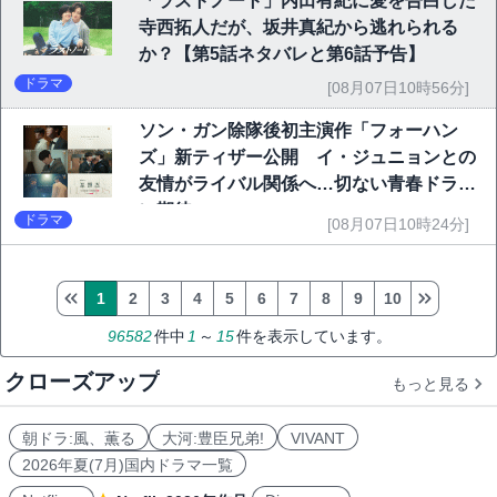
「ラストノート」内田有紀に愛を告白した
寺西拓人だが、坂井真紀から逃れられる
か？【第5話ネタバレと第6話予告】
ドラマ
[08月07日10時56分]
ソン・ガン除隊後初主演作「フォーハン
ズ」新ティザー公開 イ・ジュニョンとの
友情がライバル関係へ…切ない青春ドラマ
に期待
ドラマ
[08月07日10時24分]
1
2
3
4
5
6
7
8
9
10
96582
件中
1
～
15
件を表示しています。
クローズアップ
もっと見る
朝ドラ:風、薫る
大河:豊臣兄弟!
VIVANT
2026年夏(7月)国内ドラマ一覧