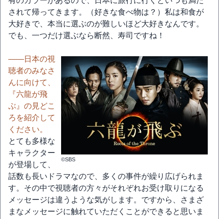
有のカラーがあるので、日本に旅行に行くといつも満た
されて帰ってきます。（好きな食べ物は？）私は和食が
大好きで、本当に選ぶのが難しいほど大好きなんです。
でも、一つだけ選ぶなら断然、寿司ですね！
――日本の視
聴者のみなさ
んに向けて、
『六龍が飛
ぶ』の見どこ
ろを紹介して
ください。
とても多様な
キャラクター
©SBS
が登場して、
話数も長いドラマなので、多くの事件が繰り広げられま
す。その中で視聴者の方々がそれぞれお受け取りになる
メッセージは違うような気がします。ですから、さまざ
まなメッセージに触れていただくことができると思いま