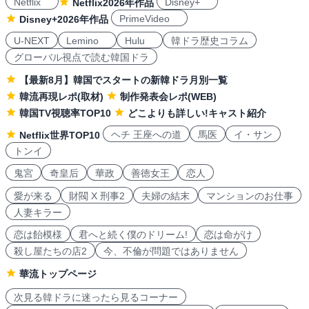
Netflix
Disney+
Netflix2026年作品
PrimeVideo
Disney+2026年作品
U-NEXT
Lemino
Hulu
韓ドラ歴史コラム
グローバル視点で読む韓国ドラ
【最新8月】韓国でスタートの新韓ドラ月別一覧
韓流再現レポ(取材)
制作発表会レポ(WEB)
韓国TV視聴率TOP10
どこよりも詳しい!キャスト紹介
ヘチ 王座への道
馬医
イ・サン
Netflix世界TOP10
トンイ
鬼宮
奇皇后
華政
善徳女王
恋人
愛が来る
財閥 X 刑事2
夫婦の結末
マンションのお仕事
人妻キラー
恋は飴模様
君へと続く僕のドリーム!
恋は命がけ
殺し屋たちの店2
今、不倫が問題ではありません
華流トップページ
次見る韓ドラに迷ったら見るコーナー