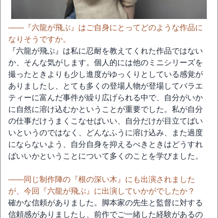
――『六龍が飛ぶ』はご自身にとってどのような作品に
なりそうですか。
『六龍が飛ぶ』は私に忍耐を教えてくれた作品ではない
か、そんな気がします。個人的には他のミニシリーズを
撮ったときよりも少し進度がゆっくりとしている感覚が
ありましたし、とても多くの登場人物が登場してバラエ
ティーに富んだ事件が繰り広げられる中で、自分がいか
に自然に溶け込むかということが重要でした。私が自分
の仕事だけうまくこなせばいい、自分だけが目立てばい
いというのではなく、どんなふうに溶け込み、また過度
にならないよう、自分自身を抑えるべきときはどうすれ
ばいいかということについて多くのことを学びました。
――同じ制作陣の『根の深い木』にも出演されました
が、今回『六龍が飛ぶ』に出演していかがでしたか？
確かな信頼がありました。脚本家の先生と監督に対する
信頼感がありましたし、前作でご一緒した経験があるの