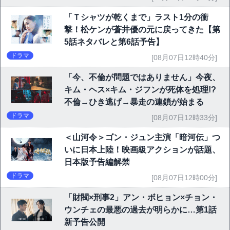
「Ｔシャツが乾くまで」ラスト1分の衝
撃！松ケンが蒼井優の元に戻ってきた【第
5話ネタバレと第6話予告】
ドラマ
[08月07日12時40分]
「今、不倫が問題ではありません」今夜、
キム・ヘス×キム・ジフンが死体を処理!?
不倫→ひき逃げ→暴走の連鎖が始まる
ドラマ
[08月07日12時33分]
＜山河令＞ゴン・ジュン主演「暗河伝」つ
いに日本上陸！映画級アクションが話題、
日本版予告編解禁
ドラマ
[08月07日12時00分]
「財閥×刑事2」アン・ボヒョン×チョン・
ウンチェの最悪の過去が明らかに…第1話
新予告公開