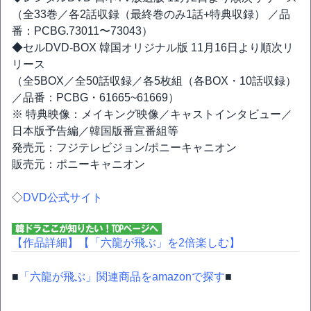
（全33巻／各2話収録（最終巻のみ1話+特典収録） ／品
番：PCBG.73011〜73043）
◆セルDVD-BOX 韓国オリジナル版 11月16日より順次リ
リース
（全5BOX／全50話収録／各5枚組（各BOX・10話収録）
／品番：PCBG・61665~61669）
※ 特典映像：メイキング映像／キャストインタビュー／
日本版予告編／韓国版番宣番組等
発売元：フジテレビジョン/ポニーキャニオン
販売元：ポニーキャニオン
◇
DVD公式サイト
【作品詳細】
【「六龍が飛ぶ」を2倍楽しむ】
■
「六龍が飛ぶ」関連商品をamazonで探す
■