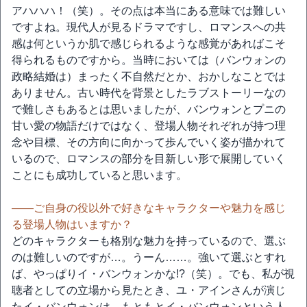
アハハハ！（笑）。その点は本当にある意味では難しい
ですよね。現代人が見るドラマですし、ロマンスへの共
感は何というか肌で感じられるような感覚があればこそ
得られるものですから。当時においては（バンウォンの
政略結婚は）まったく不自然だとか、おかしなことでは
ありません。古い時代を背景としたラブストーリーなの
で難しさもあるとは思いましたが、バンウォンとプニの
甘い愛の物語だけではなく、登場人物それぞれが持つ理
念や目標、その方向に向かって歩んでいく姿が描かれて
いるので、ロマンスの部分を目新しい形で展開していく
ことにも成功していると思います。
――ご自身の役以外で好きなキャラクターや魅力を感じ
る登場人物はいますか？
どのキャラクターも格別な魅力を持っているので、選ぶ
のは難しいのですが…。うーん……。強いて選ぶとすれ
ば、やっぱりイ・バンウォンかな!?（笑）。でも、私が視
聴者としての立場から見たとき、ユ・アインさんが演じ
たイ・バンウォンは、もともとイ・バンウォンという人