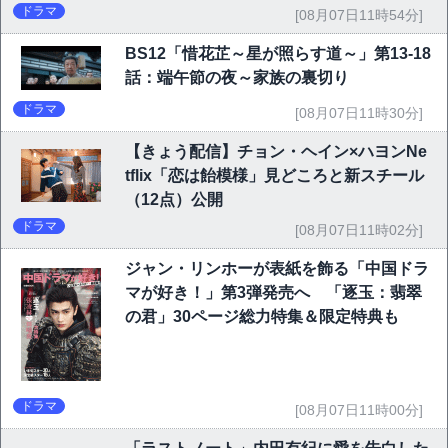
ドラマ
[08月07日11時54分]
BS12「惜花芷～星が照らす道～」第13-18
話：端午節の夜～家族の裏切り
ドラマ
[08月07日11時30分]
【きょう配信】チョン・ヘイン×ハヨンNe
tflix「恋は飴模様」見どころと新スチール
（12点）公開
ドラマ
[08月07日11時02分]
ジャン・リンホーが表紙を飾る「中国ドラ
マが好き！」第3弾発売へ 「逐玉：翡翠
の君」30ページ総力特集＆限定特典も
ドラマ
[08月07日11時00分]