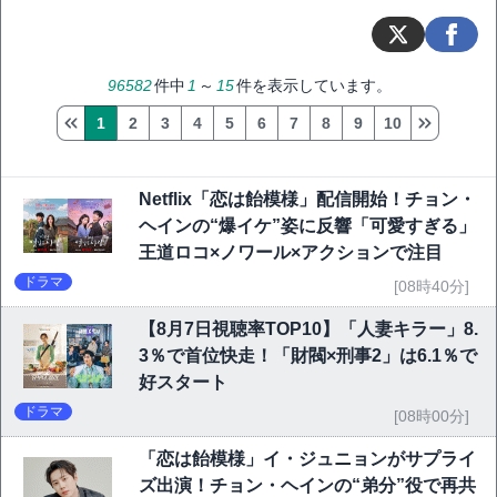
96582
件中
1
～
15
件を表示しています。
1
2
3
4
5
6
7
8
9
10
Netflix「恋は飴模様」配信開始！チョン・
ヘインの“爆イケ”姿に反響「可愛すぎる」
王道ロコ×ノワール×アクションで注目
ドラマ
[08時40分]
【8月7日視聴率TOP10】「人妻キラー」8.
3％で首位快走！「財閥×刑事2」は6.1％で
好スタート
ドラマ
[08時00分]
「恋は飴模様」イ・ジュニョンがサプライ
ズ出演！チョン・ヘインの“弟分”役で再共