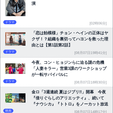
演
ドラマ
[02時06分]
「恋は飴模様」チョン・ヘインの正体はヤ
クザ！？組織を裏切ってハヨンを救った理
由とは【第1話第2話】
ドラマ
[08月07日19時41分]
今夜、コン・ヒョジンらに迫る謎の危機
「人妻キラー」営業3課のワークショップ
が一転サバイバルに
ドラマ
[08月07日18時30分]
金ロ「3週連続 夏はジブリ!!」開幕 今夜
『借りぐらしのアリエッティ』、続いて
『ナウシカ』『トトロ』をノーカット放送
映画
[08月07日14時17分]