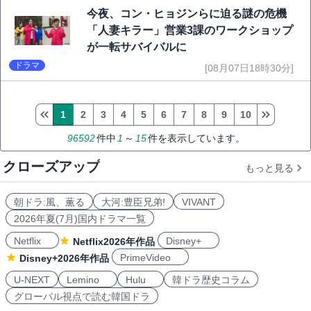
今夜、コン・ヒョジンらに迫る謎の危機
「人妻キラー」営業3課のワークショップ
が一転サバイバルに
ドラマ
[08月07日18時30分]
1
2
3
4
5
6
7
8
9
10
96592
件中
1
～
15
件を表示しています。
クローズアップ
もっと見る
朝ドラ:風、薫る
大河:豊臣兄弟!
VIVANT
2026年夏(7月)国内ドラマ一覧
Netflix
Disney+
Netflix2026年作品
PrimeVideo
Disney+2026年作品
U-NEXT
Lemino
Hulu
韓ドラ歴史コラム
グローバル視点で読む韓国ドラ