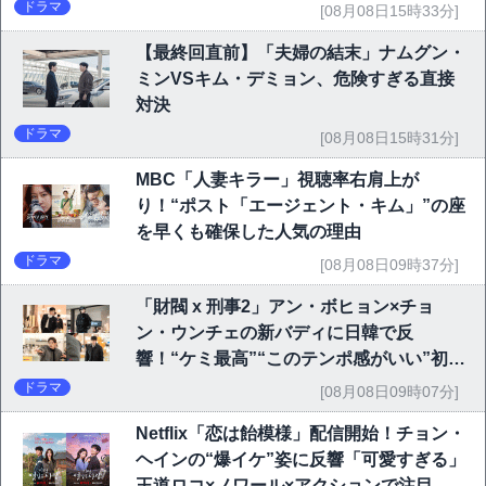
ドラマ
[08月08日15時33分]
【最終回直前】「夫婦の結末」ナムグン・
ミンVSキム・デミョン、危険すぎる直接
対決
ドラマ
[08月08日15時31分]
MBC「人妻キラー」視聴率右肩上が
り！“ポスト「エージェント・キム」”の座
を早くも確保した人気の理由
ドラマ
[08月08日09時37分]
「財閥 x 刑事2」アン・ボヒョン×チョ
ン・ウンチェの新バディに日韓で反
響！“ケミ最高”“このテンポ感がいい”初回
6.1％で好発進
ドラマ
[08月08日09時07分]
Netflix「恋は飴模様」配信開始！チョン・
ヘインの“爆イケ”姿に反響「可愛すぎる」
王道ロコ×ノワール×アクションで注目