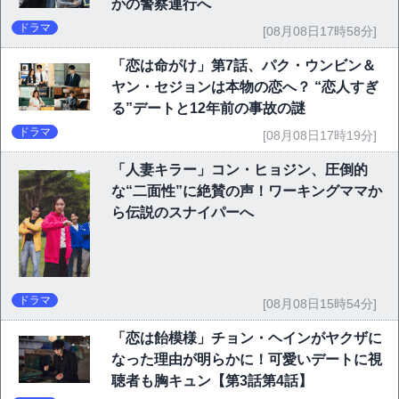
かの警察連行へ
ドラマ
[08月08日17時58分]
「恋は命がけ」第7話、パク・ウンビン＆
ヤン・セジョンは本物の恋へ？ “恋人すぎ
る”デートと12年前の事故の謎
ドラマ
[08月08日17時19分]
「人妻キラー」コン・ヒョジン、圧倒的
な“二面性”に絶賛の声！ワーキングママか
ら伝説のスナイパーへ
ドラマ
[08月08日15時54分]
「恋は飴模様」チョン・ヘインがヤクザに
なった理由が明らかに！可愛いデートに視
聴者も胸キュン【第3話第4話】