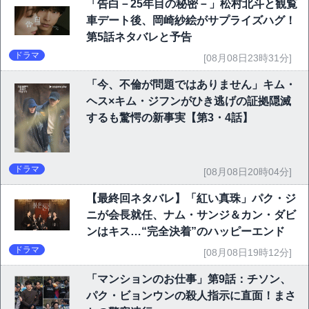
「告白－25年目の秘密－」松村北斗と観覧
車デート後、岡崎紗絵がサプライズハグ！
第5話ネタバレと予告
ドラマ
[08月08日23時31分]
「今、不倫が問題ではありません」キム・
ヘス×キム・ジフンがひき逃げの証拠隠滅
するも驚愕の新事実【第3・4話】
ドラマ
[08月08日20時04分]
【最終回ネタバレ】「紅い真珠」パク・ジ
ニが会長就任、ナム・サンジ＆カン・ダビ
ンはキス…“完全決着”のハッピーエンド
ドラマ
[08月08日19時12分]
「マンションのお仕事」第9話：チソン、
パク・ビョンウンの殺人指示に直面！まさ