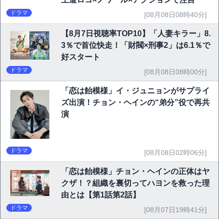
ドラマ
[08月08日08時40分]
【8月7日視聴率TOP10】「人妻キラー」8.
3％で首位快走！「財閥×刑事2」は6.1％で
好スタート
ドラマ
[08月08日08時00分]
「恋は飴模様」イ・ジュニョンがサプライ
ズ出演！チョン・ヘインの“弟分”役で再共
演
ドラマ
[08月08日02時06分]
「恋は飴模様」チョン・ヘインの正体はヤ
クザ！？組織を裏切ってハヨンを救った理
由とは【第1話第2話】
ドラマ
[08月07日19時41分]