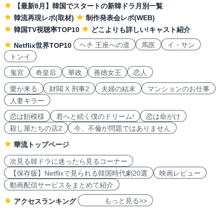
【最新8月】韓国でスタートの新韓ドラ月別一覧
韓流再現レポ(取材)
制作発表会レポ(WEB)
韓国TV視聴率TOP10
どこよりも詳しい!キャスト紹介
ヘチ 王座への道
馬医
イ・サン
Netflix世界TOP10
トンイ
鬼宮
奇皇后
華政
善徳女王
恋人
愛が来る
財閥 X 刑事2
夫婦の結末
マンションのお仕事
人妻キラー
恋は飴模様
君へと続く僕のドリーム!
恋は命がけ
殺し屋たちの店2
今、不倫が問題ではありません
華流トップページ
次見る韓ドラに迷ったら見るコーナー
【保存版】Netflixで見られる韓国時代劇20選
映画レビュー
動画配信サービスをまとめて紹介
もっと見る>>
アクセスランキング