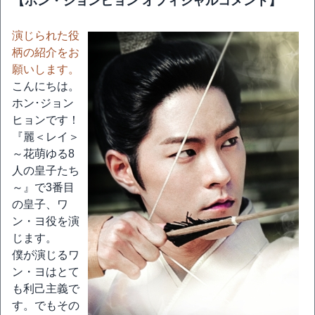
【ホン・ジョンヒョン オフィシャルコメント】
演じられた役
柄の紹介をお
願いします。
こんにちは。
ホン･ジョン
ヒョンです！
『麗＜レイ＞
～花萌ゆる8
人の皇子たち
～』で3番目
の皇子、ワ
ン・ヨ役を演
じます。
僕が演じるワ
ン・ヨはとて
も利己主義で
す。でもその