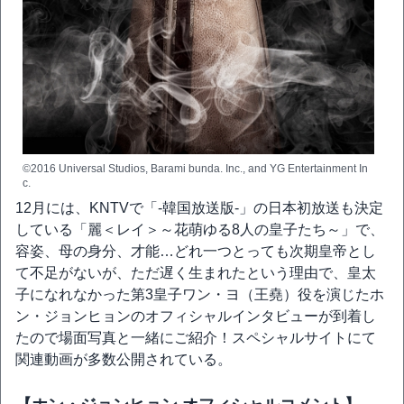
©2016 Universal Studios, Barami bunda. Inc., and YG Entertainment In
c.
12月には、KNTVで「-韓国放送版-」の日本初放送も決定
している「麗＜レイ＞～花萌ゆる8人の皇子たち～」で、
容姿、母の身分、才能…どれ一つとっても次期皇帝とし
て不足がないが、ただ遅く生まれたという理由で、皇太
子になれなかった第3皇子ワン・ヨ（王堯）役を演じたホ
ン・ジョンヒョンのオフィシャルインタビューが到着し
たので場面写真と一緒にご紹介！スペシャルサイトにて
関連動画が多数公開されている。