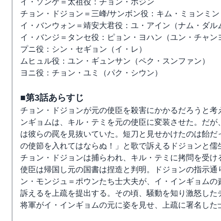
イ・ソンゲ＝太祖役：チョン・ホジン
チョン・ドジョン＝三峰/サンボン役：キム・ミョンミン
イ・バンウォン＝靖安大君役：ユ・アイン（ナム・ダル
イ・バンジ＝タンセ役：ピョン・ヨハン（ユン・チャン
プニ役：シン・セギョン（イ・レ）
ムヒュル役：ユン・ギュンサン（ペク・スンファン）
ヨニ役：チョン・ユミ（パク・シウン）
■第3話あらすじ
チョン・ドジョンが元の使臣を殺害にかかるだろうと考
ンギョムは、キル・テミを元の使臣に変装させた。だが
は彼らの罠を見抜いていた。短刀と見せかけたのは飴だ
の使節を入れてはならぬ！」と歌で訴えるドジョンと儒
チョン・ドジョンは捕らわれ、キル・テミに拷問を受け
使臣は帰国し元の国書は捏造と判明。ドジョンの指示通
ン・モンジュ＝ポウンたち士大夫が、イ・インギョムの
訴えるを上疏を提出する。その頃、騒動を知り激怒した
将軍がイ・インギョムの元に姿を見せ、上疏に署名した