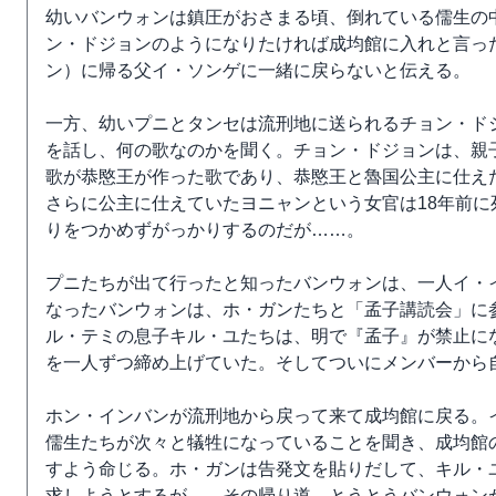
幼いバンウォンは鎮圧がおさまる頃、倒れている儒生の
ン・ドジョンのようになりたければ成均館に入れと言っ
ン）に帰る父イ・ソンゲに一緒に戻らないと伝える。
一方、幼いプニとタンセは流刑地に送られるチョン・ド
を話し、何の歌なのかを聞く。チョン・ドジョンは、親
歌が恭愍王が作った歌であり、恭愍王と魯国公主に仕え
さらに公主に仕えていたヨニャンという女官は18年前
りをつかめずがっかりするのだが……。
プニたちが出て行ったと知ったバンウォンは、一人イ・
なったバンウォンは、ホ・ガンたちと「孟子講読会」に
ル・テミの息子キル・ユたちは、明で『孟子』が禁止に
を一人ずつ締め上げていた。そしてついにメンバーから
ホン・インバンが流刑地から戻って来て成均館に戻る。
儒生たちが次々と犠牲になっていることを聞き、成均館
すよう命じる。ホ・ガンは告発文を貼りだして、キル・
求しようとするが…。その帰り道、とうとうバンウォン