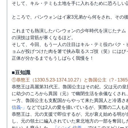
そして、キル・テミも土地を手に入れるために恐ろしい
ところで、バンウォンはイ家3兄弟から何をされ、その
これまでも熱演したバンウォンの少年時代を演じたナム
の演技は背筋が寒くなるほど。
そして、今回、もう一人の注目はキル・テミ役のパク・
ョムが投げつけた肉を箸で挟み取るスゴ技（笑）にはび
正体が分かるまでもうしばらく我慢を！
■豆知識
①恭愍王（1330.5.23-1374.10.27）と魯国公主（? - 136
恭愍王は高麗第31代王。魯国公主はその妃。父は元の
に幼少のころから異国（元）で幽閉生活を余儀なくされ
一方、魯国公主も支配国からやって来た異国人と冷遇さ
信義-」
などでは2人の愛を描いているが、実際の二人も
恭愍王は、元の支援で即位するが、元が衰え始める明が
し、元の領土に編入されていた東北地方の一部を奪回した
れい）も廃止した。
「シンイ-信義-」
ではこのエピソー