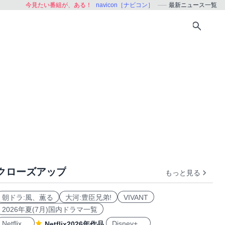
今見たい番組が、ある！
navicon［ナビコン］
最新ニュース一覧
クローズアップ
もっと見る
朝ドラ:風、薫る
大河:豊臣兄弟!
VIVANT
2026年夏(7月)国内ドラマ一覧
Netflix
Disney+
Netflix2026年作品