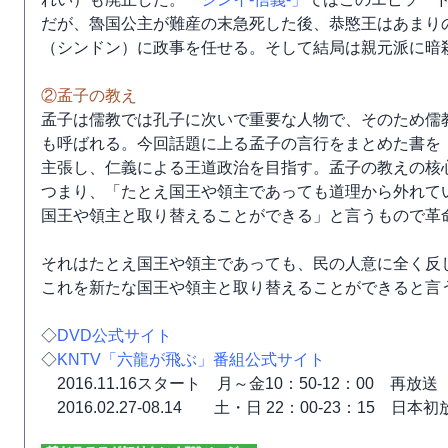
だが、魯国公主が難産の末急死した後、恭愍王はあまり
（シンドン）に政事を任せる。そして結局は親元派に暗
②孟子の教え
孟子は儒教では孔子に次いで重要な人物で、そのため儒
も呼ばれる。今回話題に上る孟子の言行をまとめた書を
主張し、仁義による王道政治を目指す。孟子の教えの核
つまり、「たとえ国王や領主であっても道理から外れて
国王や領主と取り替えることができる」と言うもので革
それはたとえ国王や領主であっても、民の人意に全く反
これを新たな国王や領主と取り替えることができると言
◇
DVD公式サイト
◇
KNTV「六龍が飛ぶ」番組公式サイト
2016.11.16スタート 月～金10：50-12：00 再放送
2016.02.27-08.14 土・日 22：00-23：15 日本