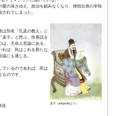
の愛の深さゆえ、政治を顧みなくなり、僧侶出身の辛旽
殺されてしまった。
教は別名『孔孟の教え』と
『孟子』と呼ぶ。性善説を
心は、天命人意論にある。
いれば、民はこれを新たな
命論にも通じる。
しているのであれば、民は
うものです。
孟子（wikipediaより）
初放送