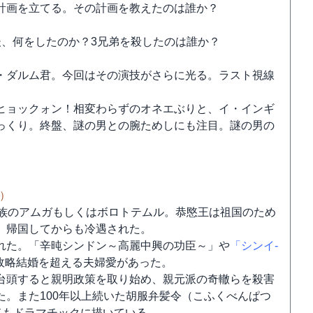
計画を立てる。その計画を教えたのは誰か？
後、何をしたのか？3兄弟を殺したのは誰か？
・ダルム君。今回はその演技がさらに光る。ラスト視線
ヒョックォン！相変わらずのオネエぶりと、イ・インギ
っくり。終盤、謎の男との腕ためしにも注目。謎の男の
5）
皇族のアムガもしくはボロトテムル。恭愍王は祖国のため
、帰国してからも冷遇された。
れた。「辛旽シンドン～高麗中興の功臣～」や
「シンイ-
政略結婚を超える夫婦愛があった。
台頭すると親明政策を取り始め、親元派の奇轍らを殺害
。また100年以上続いた胡服弁髪令（こふくべんぱつ
ドもドラマチックに描いている。