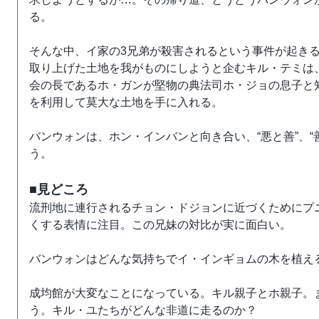
る。
そんな中、イ家の3兄弟が殺害されるという事件が起き
取り上げた土地を我がものにしようと企むキル・テミは
会の長であるホ・ガンが堅物の典法司ホ・ジョの息子と
を利用して莫大な土地を手に入れる。
バンウォンは、ホン・インバンと向き合い、“悪と善”、“
う。
■見どころ
流刑地に連行されるチョン・ドジョンに近づくためにプ
くする表情に注目。この兄妹の対比が実に面白い。
バンウォンはどんな気持ちでイ・インギョムの木を植え
成均館が大変なことになっている。キル親子とホ親子。
う。キル・ユたちがどんな非道に走るのか？