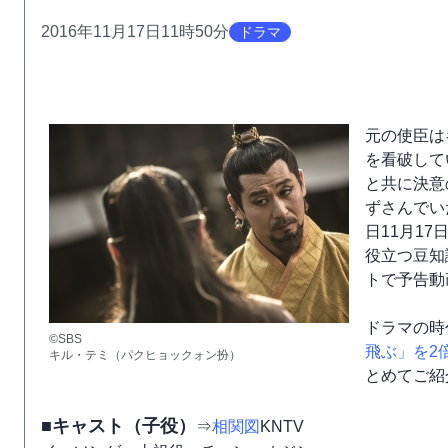
2016年11月17日11時50分
ドラマ
元の使臣は
を看破して
と共に決意
ずさんでい
日11月1
役立つ豆知
トで予告動
ドラマの時
©SBS
飛ぶ」を2
キル・テミ（パクヒョックォン扮）
とめてご紹
■キャスト（子役）
⇒
相関図
KNTV