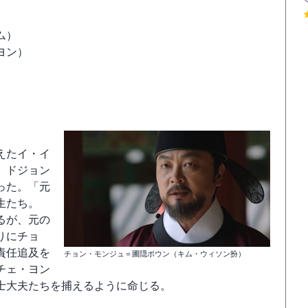
ム）
ヨン）
えたイ・イ
、ドジョン
った。「元
生たち。
るが、元の
りにチョ
責任追及を
チョン・モンジュ＝圃隠ポウン（キム・ウィソン扮）
チェ・ヨン
士大夫たちを捕えるように命じる。