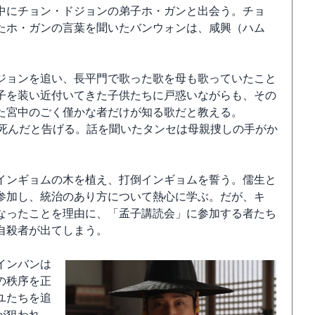
中にチョン・ドジョンの弟子ホ・ガンと出会う。チョ
たホ・ガンの言葉を聞いたバンウォンは、咸興（ハム
ジョンを追い、長平門で歌った歌を母も歌っていたこと
子を装い近付いてきた子供たちに戸惑いながらも、その
た宮中のごく僅かな者だけが知る歌だと教える。
に死んだと告げる。話を聞いたタンセは母親捜しの手がか
インギョムの木を植え、打倒インギョムを誓う。儒生と
参加し、統治のあり方について熱心に学ぶ。だが、キ
なったことを理由に、「孟子講読会」に参加する者たち
自殺者が出てしまう。
インバンは
の秩序を正
ユたちを追
が狙われ