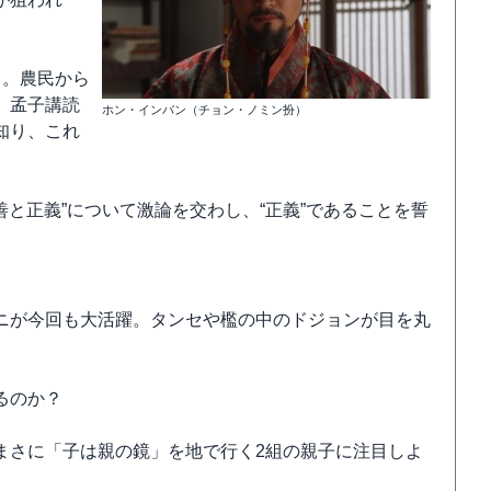
る。農民から
、孟子講読
ホン・インバン（チョン・ノミン扮）
知り、これ
善と正義”について激論を交わし、“正義”であることを誓
ニが今回も大活躍。タンセや檻の中のドジョンが目を丸
るのか？
まさに「子は親の鏡」を地で行く2組の親子に注目しよ