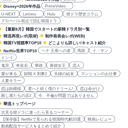
PrimeVideo
Disney+2026年作品
U-NEXT
Lemino
Hulu
韓ドラ歴史コラム
グローバル視点で読む韓国ドラ
【最新8月】韓国でスタートの新韓ドラ月別一覧
韓流再現レポ(取材)
制作発表会レポ(WEB)
韓国TV視聴率TOP10
どこよりも詳しい!キャスト紹介
ヘチ 王座への道
馬医
イ・サン
Netflix世界TOP10
トンイ
鬼宮
奇皇后
華政
善徳女王
恋人
愛が来る
財閥 X 刑事2
夫婦の結末
マンションのお仕事
人妻キラー
恋は飴模様
君へと続く僕のドリーム!
恋は命がけ
殺し屋たちの店2
今、不倫が問題ではありません
華流トップページ
次見る韓ドラに迷ったら見るコーナー
【保存版】Netflixで見られる韓国時代劇20選
映画レビュー
動画配信サービスをまとめて紹介