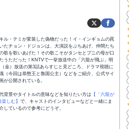
キル・テミが変装した偽物だった！イ・インギョムの罠
いたチョン・ドジョンは、大演説をぶちあげ、仲間たち
の歌を歌いあげた！その歌こそがタンセとプニの母が口
たうただった！KNTVで一挙放送中の「六龍が飛ぶ」明
7日（金）放送の第3話あらすじと見どころ、ドラマ視聴に
識（今回は恭愍王と魯国公主）などをご紹介、公式サイ
画が公開されている。
代背景やタイトルの意味などを知りたい方は
【「六龍が
倍楽しむ】
で、キャストのインタビューなどと一緒にま
介しているので参考にどうぞ。