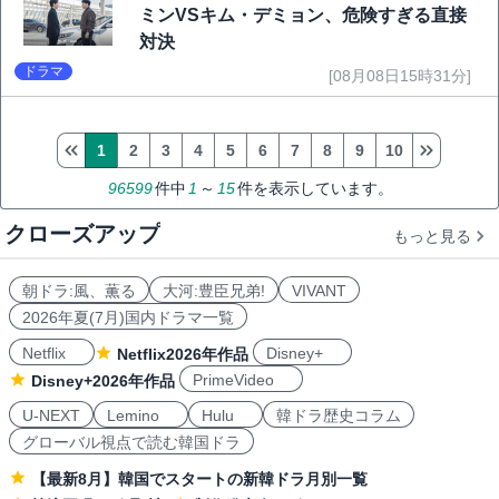
ミンVSキム・デミョン、危険すぎる直接
対決
ドラマ
[08月08日15時31分]
1
2
3
4
5
6
7
8
9
10
96599
件中
1
～
15
件を表示しています。
クローズアップ
もっと見る
朝ドラ:風、薫る
大河:豊臣兄弟!
VIVANT
2026年夏(7月)国内ドラマ一覧
Netflix
Disney+
Netflix2026年作品
PrimeVideo
Disney+2026年作品
U-NEXT
Lemino
Hulu
韓ドラ歴史コラム
グローバル視点で読む韓国ドラ
【最新8月】韓国でスタートの新韓ドラ月別一覧