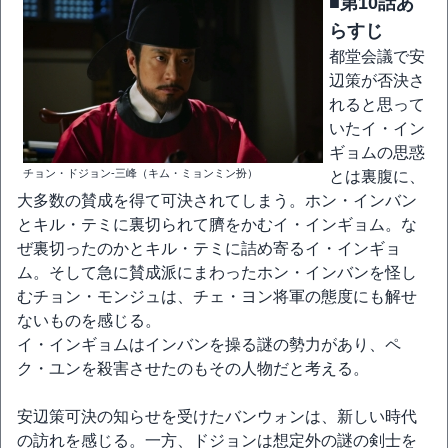
■第10話あ
らすじ
都堂会議で安
辺策が否決さ
れると思って
いたイ・イン
ギョムの思惑
チョン・ドジョン-三峰（キム・ミョンミン扮）
とは裏腹に、
大多数の賛成を得て可決されてしまう。ホン・インバン
とキル・テミに裏切られて臍をかむイ・インギョム。な
ぜ裏切ったのかとキル・テミに詰め寄るイ・インギョ
ム。そして急に賛成派にまわったホン・インバンを怪し
むチョン・モンジュは、チェ・ヨン将軍の態度にも解せ
ないものを感じる。
イ・インギョムはインバンを操る謎の勢力があり、ペ
ク・ユンを殺害させたのもその人物だと考える。
安辺策可決の知らせを受けたバンウォンは、新しい時代
の訪れを感じる。一方、ドジョンは想定外の謎の剣士を