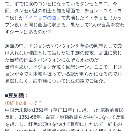
て、すでに涙のコンビになっているタンセとヨニ。今
回、タンセが謎の剣士と知る場面で、チョン・ユミ（ヨ
ニ役）が
「イニョプの道」
で共演したイ・チョヒ（カッ
プン役）と同じ画面に収まる。果たして2人が言葉を交わ
すシーンはあるのか？
洞窟の中、ドジョンがバンウォンを革命の同志として受
け入れない理由として話した紅巾族の侵攻。乱世に乗じ
た当時の奸臣をバンウォンになぞらえたのだ。
当時を思い、ドジョンが泣く回想シーン。ここで、ドジ
ョンが今でも木彫を掘っている訳が明らかになるのでお
見逃しなく。紅巾族については豆知識でご紹介。
■豆知識：
①紅巾の乱って？
中国元末期の1351年（至正11年）に起こった宗教的農民
反乱。1351‐66年、白蓮・弥勒教徒らが中心になって反乱
を起こし、紅色の頭巾をつけて目印にしたので「紅巾の