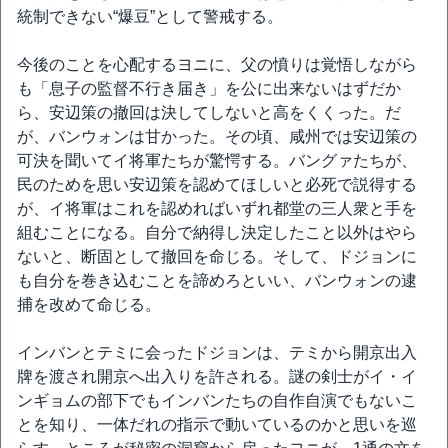
統制できない“爆豆”として警戒する。
今後のことを心配するヨニに、父の憤りは覚悟しながら
も「息子の監督不行き届き」を公に出来ないはずだか
ら、安辺策の撤回は決してしないと高をくくった。だ
が、バンウォンは甘かった。その頃、咸州では安辺策の
可決を聞いてイ将軍たちが驚愕する。バングァたちが、
民のためを思い安辺策を認めてほしいと必死で説得する
が、イ将軍はこれを認めればいずれ都堂の三人衆と手を
組むことになる。自分で納得し決定したこと以外はやら
ないと、断固として撤回を命じる。そして、ドジョンに
も自分を巻き込むことを諦めろといい、バンウォンの逮
捕を改めて命じる。
インバンとテミに会ったドジョンは、テミから開京出入
牌を渡され開京へ出入りを許される。謎の剣士がイ・イ
ンギョムの部下でもインバンたちの自作自演でもないこ
とを知り、一体だれの指示で動いているのかと思いを巡