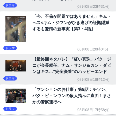
ドラマ
[08月08日23時31分]
「今、不倫が問題ではありません」キム・
ヘス×キム・ジフンがひき逃げの証拠隠滅
するも驚愕の新事実【第3・4話】
ドラマ
[08月08日20時04分]
【最終回ネタバレ】「紅い真珠」パク・ジ
ニが会長就任、ナム・サンジ＆カン・ダビ
ンはキス…“完全決着”のハッピーエンド
ドラマ
[08月08日19時12分]
「マンションのお仕事」第9話：チソン、
パク・ビョンウンの殺人指示に直面！まさ
かの警察連行へ
ドラマ
[08月08日17時58分]