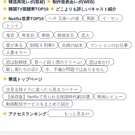
韓流再現レポ(取材)
制作発表会レポ(WEB)
韓国TV視聴率TOP10
どこよりも詳しい!キャスト紹介
ヘチ 王座への道
馬医
イ・サン
Netflix世界TOP10
トンイ
鬼宮
奇皇后
華政
善徳女王
恋人
愛が来る
財閥 X 刑事2
夫婦の結末
マンションのお仕事
人妻キラー
恋は飴模様
君へと続く僕のドリーム!
恋は命がけ
殺し屋たちの店2
今、不倫が問題ではありません
華流トップページ
次見る韓ドラに迷ったら見るコーナー
【保存版】Netflixで見られる韓国時代劇20選
映画レビュー
動画配信サービスをまとめて紹介
もっと見る>>
アクセスランキング