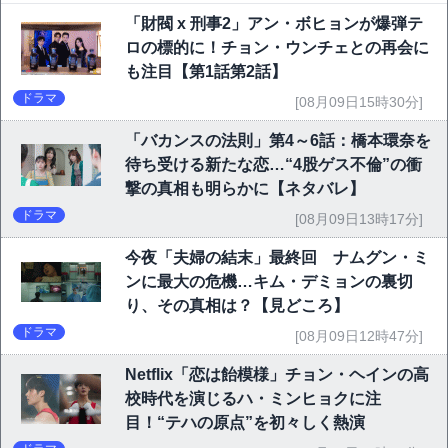
「財閥 x 刑事2」アン・ボヒョンが爆弾テ
ロの標的に！チョン・ウンチェとの再会に
も注目【第1話第2話】
ドラマ
[08月09日15時30分]
「バカンスの法則」第4～6話：橋本環奈を
待ち受ける新たな恋…“4股ゲス不倫”の衝
撃の真相も明らかに【ネタバレ】
ドラマ
[08月09日13時17分]
今夜「夫婦の結末」最終回 ナムグン・ミ
ンに最大の危機…キム・デミョンの裏切
り、その真相は？【見どころ】
ドラマ
[08月09日12時47分]
Netflix「恋は飴模様」チョン・ヘインの高
校時代を演じるハ・ミンヒョクに注
目！“テハの原点”を初々しく熱演