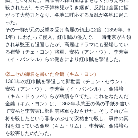
賊」といわれた。首謀者の韓山童はまもなく捕らえられ
殺されたが、その子韓林児が引き継ぎ、反乱は全国に拡
がって大勢力となり、各地に呼応する反乱が各地に起こ
った。
その一群が元の反撃を受け高麗の領土に2度（1359年、6
1年）にわたって侵入。紅巾賊の侵入で、一時開京が占領
され恭愍王も退避したが、高麗はドラマにも登場してい
る崔瑩（チェ・ヨン）将軍、安祐（アン・ウ）、李芳実
（イ・バンシル）らの働きにより紅巾賊を撃退した。
②ニセの御名を書いた金鏞（キム・ヨン）
1361年の紅巾賊を撃退して鄭世雲（チョン・セウン）、
安祐（アン・ウ）、李芳実（イ・バンシル）、金得培
（キム・ドゥッペ）らが功績を立てた。これをねたんだ
金鏞（キム・ヨン）は、1362年恭愍王の偽の手紙を書い
て安祐と李芳実に鄭世雲将軍を殺させた。そして再び主
将を殺したという罪をかぶせて安祐まで殺し、事件の真
相を知っている金琳（キム・リム）、李芳実、金得培ら
を殺害したのだった。