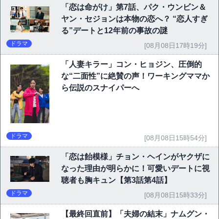
「恋は命がけ」第7話、パク・ウンビン＆
ヤン・セジョンは本物の恋へ？ “恋人すぎ
る”デートと12年前の事故の謎
ドラマ
[08月08日17時19分]
「人妻キラー」コン・ヒョジン、圧倒的
な“二面性”に絶賛の声！ワーキングママか
ら伝説のスナイパーへ
ドラマ
[08月08日15時54分]
「恋は飴模様」チョン・ヘインがヤクザに
なった理由が明らかに！可愛いデートに視
聴者も胸キュン【第3話第4話】
ドラマ
[08月08日15時33分]
【最終回直前】「夫婦の結末」ナムグン・