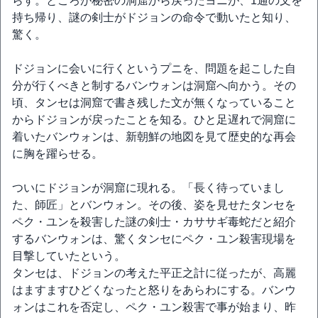
らす。ところが秘密の洞窟から戻ったヨニが、1通の文を
持ち帰り、謎の剣士がドジョンの命令で動いたと知り、
驚く。
ドジョンに会いに行くというプニを、問題を起こした自
分が行くべきと制するバンウォンは洞窟へ向かう。その
頃、タンセは洞窟で書き残した文が無くなっていること
からドジョンが戻ったことを知る。ひと足遅れで洞窟に
着いたバンウォンは、新朝鮮の地図を見て歴史的な再会
に胸を躍らせる。
ついにドジョンが洞窟に現れる。「長く待っていまし
た、師匠」とバンウォン。その後、姿を見せたタンセを
ペク・ユンを殺害した謎の剣士・カササギ毒蛇だと紹介
するバンウォンは、驚くタンセにペク・ユン殺害現場を
目撃していたという。
タンセは、ドジョンの考えた平正之計に従ったが、高麗
はますますひどくなったと怒りをあらわにする。バンウ
ォンはこれを否定し、ペク・ユン殺害で事が始まり、昨