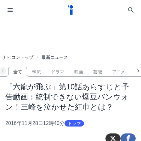
ナビコントップ
最新ニュース
全て
韓流
ドラマ
映画
芸能
アニメ
音
「六龍が飛ぶ」第10話あらすじと予
告動画：統制できない爆豆バンウォ
ン！三峰を泣かせた紅巾とは？
2016年11月28日12時40分
ドラマ