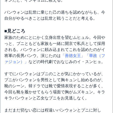
ォンだと、インギョムに教える。
バンウォンは乱世に乗じた己の過ちを認めながらも、今
自分がやるべきことは乱世と戦うことだと考える。
■見どころ
家族のためにとにかく立身出世を望むムヒュル。今回や
っと、プニともども家族も一緒に開京で私兵として採用
される。バンウォンに頼み込まれてこれを認めたのがイ
将軍の長男バンウ。演じたのは
「善徳女王」
「華政（フ
ァジョン）」
などの時代劇でおなじみのイ・スンヒョ。
すでにバンウォンはプニのことが気にかかっているが、
プニがバンウォンを男性として胸キュンし始めるのが、
靴のシーン。韓ドラでは靴で愛情表現することが多く、
今回も靴を履かせてもらう場面で胸がムズキュン。キラ
キラバンウォンと乙女なプニをお見逃しなく。
まだまだ切ない恋には程遠いバンウォンとプニに対し