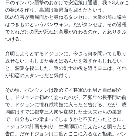
日のインバン襲撃のおかげで安辺策は通過。我々3人がこ
の状況を作り、高麗は新局面を迎えたという。
民の迫害が新局面かと尋ねるタンセに、大業の前に犠牲
はつきものというバンウォン。だがタンセは、その過程
でどれだけの民が死ねば高麗が終わるのか、と怒りをぶ
つける。
弁明しようとするドジョンに、今さら何を聞いても取り
返せない。もしまた会えばあんたを殺すかもしれない
と、洞窟を後にした。謎の剣士の後を追うヨニは、それ
が初恋の人タンセだと気付く。
その頃、バンウォンは改めてイ将軍の五男と自己紹介
し、ドジョンに初めて会ったのが、乙卯年の長平門の前
で、ドジョンに憧れ成均館に入ったと告げる。だが、成
均館はすでに都堂三人衆や変貌した士大夫たちの巣窟
で、自分もいつ染まってしまうかと不安だったときに、
ドジョンの計画を知り、生涯師匠に仕えたいと願ったと
告白。だがドジョンは二度とここに入るなと拒絶。バン