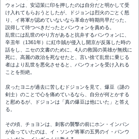
ウォンは、安辺策に印を押したのは自分だと明かして受
け入れてもらおうとしたが、ドジョンは烈火のごとく怒
り、イ将軍が認めていないなら革命が時期尚早だった、
説得して待つべきだったとバンウォンを責める。
乱世には乱世のやり方があると抗弁するバンウォンに、
辛丑年（1361年）に紅巾賊が侵入し開京が反落した時の
話をし、ニセの文書のために、4人の救国の英雄が無残に
死に、高麗の政治を死なせたと、言い捨て乱世に乗じる
者はより乱世を悪化させると、バンウォンを受け入れる
ことを拒絶。
戻ったヨニが過去に苦しむドジョンを見て、爆豆（謎の
剣士）のことで心を痛めているなら、自分が何とかする
と慰めるが、ドジョンは「真の爆豆は他にいた」と答え
る。
その頃、チョヨンは、刺客の襲撃の前にホン・インバン
が会っていたのは、イ・ソンゲ将軍の五男のイ・バンウ