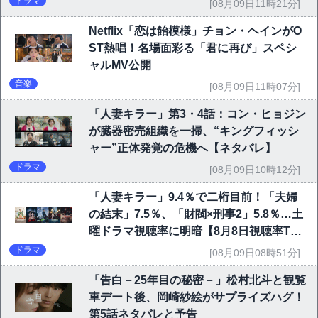
ドラマ
[08月09日11時21分]
Netflix「恋は飴模様」チョン・ヘインがO
ST熱唱！名場面彩る「君に再び」スペシ
ャルMV公開
音楽
[08月09日11時07分]
「人妻キラー」第3・4話：コン・ヒョジン
が臓器密売組織を一掃、“キングフィッシ
ャー”正体発覚の危機へ【ネタバレ】
ドラマ
[08月09日10時12分]
「人妻キラー」9.4％で二桁目前！「夫婦
の結末」7.5％、「財閥×刑事2」5.8％…土
曜ドラマ視聴率に明暗【8月8日視聴率TO
P10】
ドラマ
[08月09日08時51分]
「告白－25年目の秘密－」松村北斗と観覧
車デート後、岡崎紗絵がサプライズハグ！
第5話ネタバレと予告