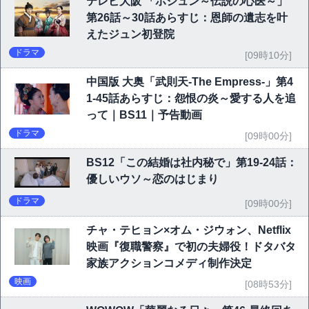
テレビ大阪 「ホジュン～伝説の心医～」
第26話～30話あらすじ：恩師の遺志を叶
えたジュン初登院
ドラマ
[09時10分]
中国版 大奥「武則天-The Empress-」第4
1-45話あらすじ：怨恨の炎～愛する人を追
って｜BS11｜予告動画
ドラマ
[09時00分]
BS12「この結婚は社内秘で」第19-24話：
優しいウソ～恋のはじまり
ドラマ
[09時00分]
チャ・テヒョン×オム・ジウォン、Netflix
映画『復職警察』で初の夫婦役！ドタバタ
家族アクションコメディ制作決定
映画
[08時53分]