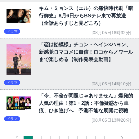
キム・ミョンス（エル）の痛快時代劇「暗
行御史」8月6日からBSテレ東で再放送
（全話あらすじと見どころ）
ドラマ
[08月05日18時32分]
「恋は飴模様」チョン・ヘイン×ハヨン、
新感覚ロマコメに自信！ロコからノワール
まで楽しめる【制作発表会動画】
ドラマ
[08月05日14時10分]
「今、不倫が問題じゃありません」爆発的
人気の理由！第1・2話：不倫疑惑から血
痕、ひき逃げへ…予測不能な展開に視聴者
熱狂
ドラマ
[08月05日13時20分]