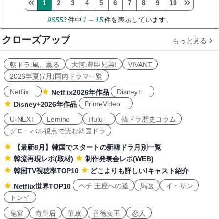
1
2
3
4
5
6
7
8
9
10
96553
件中
1
～
15
件を表示しています。
クローズアップ
もっと見る
朝ドラ:風、薫る
大河:豊臣兄弟!
VIVANT
2026年夏(7月)国内ドラマ一覧
Netflix
Disney+
Netflix2026年作品
PrimeVideo
Disney+2026年作品
U-NEXT
Lemino
Hulu
韓ドラ歴史コラム
グローバル視点で読む韓国ドラ
【最新8月】韓国でスタートの新韓ドラ月別一覧
韓流再現レポ(取材)
制作発表会レポ(WEB)
韓国TV視聴率TOP10
どこよりも詳しい!キャスト紹介
ヘチ 王座への道
馬医
イ・サン
Netflix世界TOP10
トンイ
鬼宮
奇皇后
華政
善徳女王
恋人