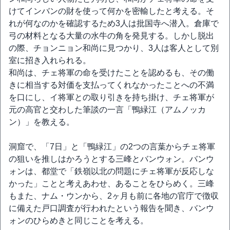
けてインバンの財を使って何かを密輸したと考える。そ
れが何なのかを確認するため3人は批国寺へ潜入。倉庫で
弓の材料となる大量の水牛の角を発見する。しかし脱出
の際、チョンニョン和尚に見つかり、3人は客人として別
室に招き入れられる。
和尚は、チェ将軍の命を受けたことを認めるも、その働
きに相当する対価を支払ってくれなかったことへの不満
を口にし、イ将軍との取り引きを持ち掛け、チェ将軍が
元の高官と交わした筆談の一言「鴨緑江（アムノッカ
ン）」を教える。
洞窟で、「7日」と「鴨緑江」の2つの言葉からチェ将軍
の狙いを推しはかろうとする三峰とバンウォン。バンウ
ォンは、都堂で「鉄嶺以北の問題にチェ将軍が反応しな
かった」ことと考えあわせ、あることをひらめく。三峰
もまた、ナム・ウンから、2ヶ月も前に各地の官庁で徴収
に備えた戸口調査が行われたという報告を聞き、バンウ
ォンのひらめきと同じことを考える。