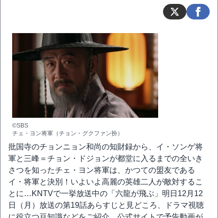
©SBS
チェ・ヨン将軍（チョン・グクファン扮）
批国寺のチョンニョン和尚の知財録から、イ・ソンゲ将
軍と三峰＝チョン・ドジョンが都堂に入るまでの全いき
さつを知ったチェ・ヨン将軍は、かつての盟友である
イ・将軍と決別！いよいよ高麗の英雄二人が敵対するこ
とに…KNTVで一挙放送中の「六龍が飛ぶ」明日12月12
日（月）放送の第19話あらすじと見どころ、ドラマ視聴
に役立つ豆知識などをご紹介、公式サイトで予告動画が