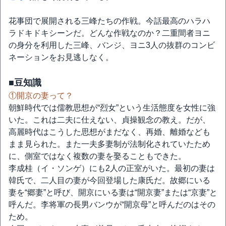
花事団で展開される三峰たちの作戦。今話最高のハラハ
ラドキドキシーンだ。どんな作戦なのか？二重間者ヨニ
の身分を利用した三峰、バンジ、ヨニ3人の抜群のコンビ
ネーションをお見逃しなく。
■豆知識
①開京の妻って？
朝鮮時代では儒教思想が“烈女”という生活態度を女性に強
いた。これは二夫に仕えない、貞操観念の教え。だが、
高麗時代はこうした思想がまだなく、再婚、離婚なども
まま見られた。また一夫多妻制が法制化されていたため
に、側室ではなく複数の妻を娶ることもできた。
李成桂（イ・ソンゲ）にも2人の正室がいた。最初の妻は
韓氏で、二人目の妻が今回登場した康氏だ。故郷にいる
妻を“郷妻”と呼び、開京にいる妻は“開京妻”または“京妻”と
呼んだ。李将軍の長男バンウが“開京母”と呼んだのはその
ため。