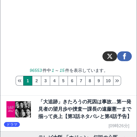
96553
件中
1
～
15
件を表示しています。
1
2
3
4
5
6
7
8
9
10
「大追跡」きたろうの死因は事故…第一発
見者の望月歩や捜査一課長の遠藤憲一まで
揃って炎上【第3話ネタバレと第4話予告】
ドラマ
[09時26分]