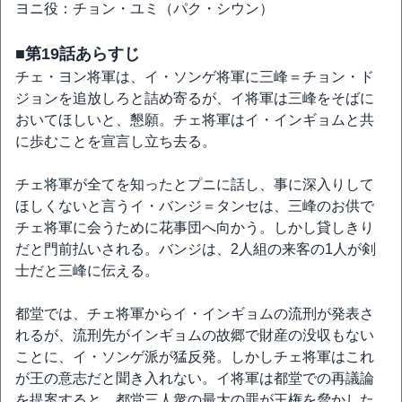
ヨニ役：チョン・ユミ（パク・シウン）
■第19話あらすじ
チェ・ヨン将軍は、イ・ソンゲ将軍に三峰＝チョン・ド
ジョンを追放しろと詰め寄るが、イ将軍は三峰をそばに
おいてほしいと、懇願。チェ将軍はイ・インギョムと共
に歩むことを宣言し立ち去る。
チェ将軍が全てを知ったとプニに話し、事に深入りして
ほしくないと言うイ・バンジ＝タンセは、三峰のお供で
チェ将軍に会うために花事団へ向かう。しかし貸しきり
だと門前払いされる。バンジは、2人組の来客の1人が剣
士だと三峰に伝える。
都堂では、チェ将軍からイ・インギョムの流刑が発表さ
れるが、流刑先がインギョムの故郷で財産の没収もない
ことに、イ・ソンゲ派が猛反発。しかしチェ将軍はこれ
が王の意志だと聞き入れない。イ将軍は都堂での再議論
を提案すると、都堂三人衆の最大の罪が王権を脅かした