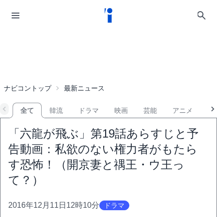
ナビコントップ
最新ニュース
全て
韓流
ドラマ
映画
芸能
アニメ
音
「六龍が飛ぶ」第19話あらすじと予
告動画：私欲のない権力者がもたら
す恐怖！（開京妻と禑王・ウ王っ
て？）
2016年12月11日12時10分
ドラマ