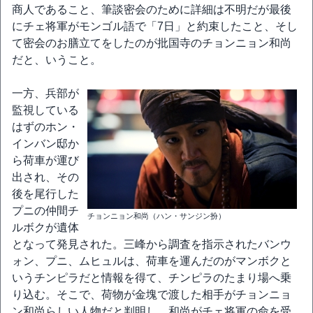
商人であること、筆談密会のために詳細は不明だが最後
にチェ将軍がモンゴル語で「7日」と約束したこと、そし
て密会のお膳立てをしたのが批国寺のチョンニョン和尚
だと、いうこと。
一方、兵部が
監視している
はずのホン・
インバン邸か
ら荷車が運び
出され、その
後を尾行した
プニの仲間チ
チョンニョン和尚（ハン・サンジン扮）
ルボクが遺体
となって発見された。三峰から調査を指示されたバンウ
ォン、プニ、ムヒュルは、荷車を運んだのがマンボクと
いうチンピラだと情報を得て、チンピラのたまり場へ乗
り込む。そこで、荷物が金塊で渡した相手がチョンニョ
ン和尚らしい人物だと判明し、和尚がチェ将軍の命を受