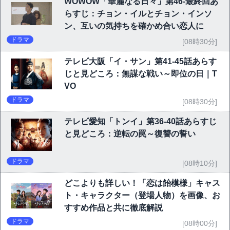
WOWOW「華麗なる日々」第46-最終回あ
らすじ：チョン・イルとチョン・インソ
ン、互いの気持ちを確かめ合い恋人に
ドラマ
[08時30分]
テレビ大阪「イ・サン」第41-45話あらす
じと見どころ：無謀な戦い～即位の日｜T
VO
ドラマ
[08時30分]
テレビ愛知「トンイ」第36-40話あらすじ
と見どころ：逆転の罠～復讐の誓い
ドラマ
[08時10分]
どこよりも詳しい！「恋は飴模様」キャス
ト・キャラクター（登場人物）を画像、お
すすめ作品と共に徹底解説
ドラマ
[08時00分]