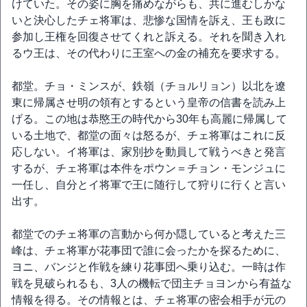
けていた。その姿に胸を痛めながらも、共に進むしかな
いと決心したチェ将軍は、悲惨な国情を訴え、王も政に
参加し王権を回復させてくれと訴える。それを聞き入れ
るウ王は、その代わりに王室への金の補充を要求する。
都堂。チョ・ミンスが、鉄嶺（チョルリョン）以北を遼
東に帰属させ明の領有とするという皇帝の信書を読み上
げる。この地は恭愍王の時代から30年も高麗に帰属して
いる土地で、都堂の面々は怒るが、チェ将軍はこれに反
応しない。イ将軍は、家別抄を動員して戦うべきと発言
するが、チェ将軍は本件をポウン＝チョン・モンジュに
一任し、自分とイ将軍で王に随行して狩りに行くと言い
出す。
都堂でのチェ将軍の言動から何か隠していると考えた三
峰は、チェ将軍が花事団で誰に会ったかを探るために、
ヨニ、バンジと作戦を練り花事団へ乗り込む。一時は作
戦を見破られるも、3人の機転で団主チョヨンから有益な
情報を得る。その情報とは、チェ将軍の密会相手が元の