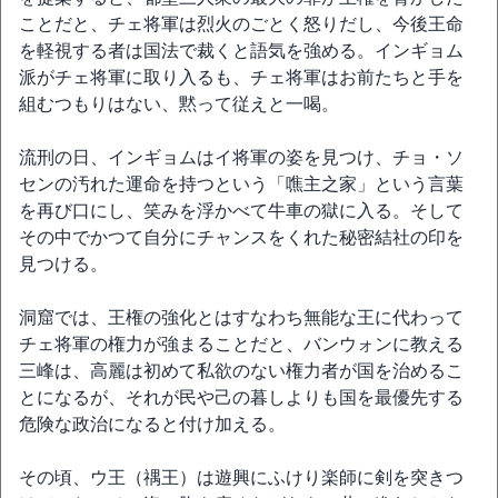
ことだと、チェ将軍は烈火のごとく怒りだし、今後王命
を軽視する者は国法で裁くと語気を強める。インギョム
派がチェ将軍に取り入るも、チェ将軍はお前たちと手を
組むつもりはない、黙って従えと一喝。
流刑の日、インギョムはイ将軍の姿を見つけ、チョ・ソ
センの汚れた運命を持つという「噍主之家」という言葉
を再び口にし、笑みを浮かべて牛車の獄に入る。そして
その中でかつて自分にチャンスをくれた秘密結社の印を
見つける。
洞窟では、王権の強化とはすなわち無能な王に代わって
チェ将軍の権力が強まることだと、バンウォンに教える
三峰は、高麗は初めて私欲のない権力者が国を治めるこ
とになるが、それが民や己の暮しよりも国を最優先する
危険な政治になると付け加える。
その頃、ウ王（禑王）は遊興にふけり楽師に剣を突きつ