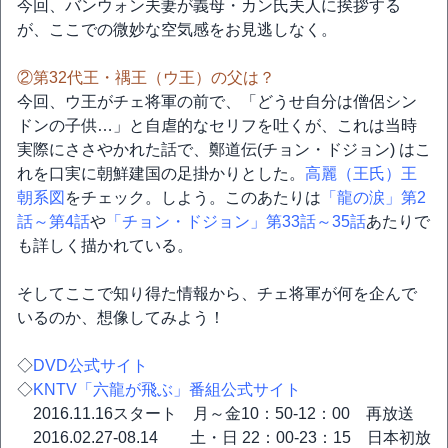
今回、バンウォン夫妻が義母・カン氏夫人に挨拶する
が、ここでの微妙な空気感をお見逃しなく。
②第32代王・禑王（ウ王）の父は？
今回、ウ王がチェ将軍の前で、「どうせ自分は僧侶シン
ドンの子供…」と自虐的なセリフを吐くが、これは当時
実際にささやかれた話で、鄭道伝(チョン・ドジョン) はこ
れを口実に朝鮮建国の足掛かりとした。
高麗（王氏）王
朝系図
をチェック。しよう。このあたりは
「龍の涙」第2
話～第4話
や
「チョン・ドジョン」第33話～35話
あたりで
も詳しく描かれている。
そしてここで知り得た情報から、チェ将軍が何を企んで
いるのか、想像してみよう！
◇
DVD公式サイト
◇
KNTV「六龍が飛ぶ」番組公式サイト
2016.11.16スタート 月～金10：50-12：00 再放送
2016.02.27-08.14 土・日 22：00-23：15 日本初放