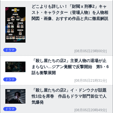
どこよりも詳しい！「財閥 x 刑事2」キャ
スト・キャラクター（登場人物）を人物相
関図・画像、おすすめ作品と共に徹底解説
ドラマ
[08月05日23時00分]
「殺し屋たちの店2」主要人物の退場が止
まらない…ジアン覚醒で反撃開始 第5・6
話も衝撃展開
ドラマ
[08月05日21時31分]
「殺し屋たちの店2」イ・ドンウクが話題
性1位を席巻 作品もドラマ部門首位で人
気爆発
ドラマ
[08月05日20時49分]