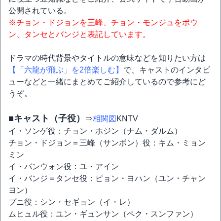
公開されている。
※チョン・ドジョンを三峰、チョン・モンジュをポウ
ン、タンセとバンジと表記しています。
ドラマの時代背景やタイトルの意味などを知りたい方は
【「六龍が飛ぶ」を2倍楽しむ】
で、キャストのインタビ
ューなどと一緒にまとめてご紹介しているので参考にど
うぞ。
■キャスト（子役）
⇒
相関図
KNTV
イ・ソンゲ役：チョン・ホジン（ナム・ダルム）
チョン・ドジョン＝三峰（サンボン）役：キム・ミョン
ミン
イ・バンウォン役：ユ・アイン
イ・バンジ＝タンセ役：ピョン・ヨハン（ユン・チャン
ヨン）
プニ役：シン・セギョン（イ・レ）
ムヒュル役：ユン・ギュンサン（ペク・スンファン）