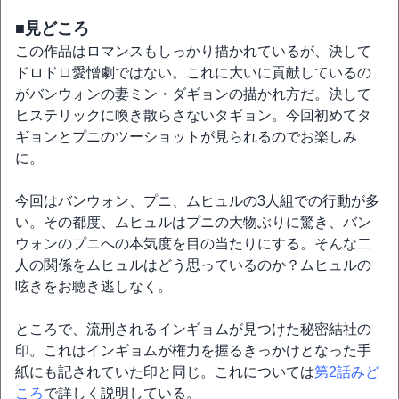
■見どころ
この作品はロマンスもしっかり描かれているが、決して
ドロドロ愛憎劇ではない。これに大いに貢献しているの
がバンウォンの妻ミン・ダギョンの描かれ方だ。決して
ヒステリックに喚き散らさないタギョン。今回初めてタ
ギョンとプニのツーショットが見られるのでお楽しみ
に。
今回はバンウォン、プニ、ムヒュルの3人組での行動が多
い。その都度、ムヒュルはプニの大物ぶりに驚き、バン
ウォンのプニへの本気度を目の当たりにする。そんな二
人の関係をムヒュルはどう思っているのか？ムヒュルの
呟きをお聴き逃しなく。
ところで、流刑されるインギョムが見つけた秘密結社の
印。これはインギョムが権力を握るきっかけとなった手
紙にも記されていた印と同じ。これについては
第2話みど
ころ
で詳しく説明している。