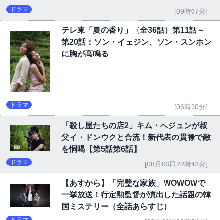
ドラマ
[09時07分]
テレ東「夏の香り」（全36話）第11話～
第20話：ソン・イェジン、ソン・スンホン
に胸が高鳴る
ドラマ
[06時30分]
「殺し屋たちの店2」キム・へジュンが叔
父イ・ドンウクと合流！新代表の貫禄で敵
を恫喝【第5話第6話】
ドラマ
[08月06日22時42分]
【あすから】「完璧な家族」WOWOWで
一挙放送！行定勲監督が演出した話題の韓
国ミステリー（全話あらすじ）
ドラマ