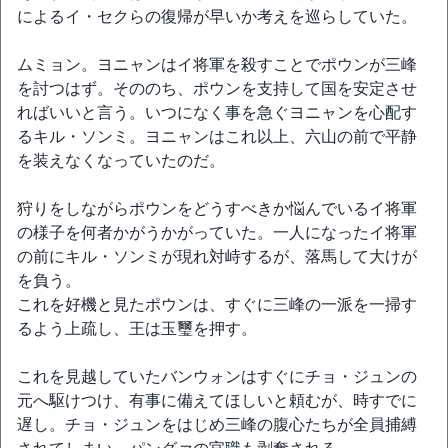
によるイ・セクらの復帰が早いか考えを巡らしていた。
ムミョン。ヨニャンはイ将軍を殺すことでポウンが三峰
を討つはず。そののち、ポウンを支持して国を安定させ
ればいいと言う。いつになく事を急ぐヨニャンを心配す
るキル・ソンミ。ヨニャンはこれ以上、六山の前で平静
を装えなくなっていたのだ。
狩りをしながらポウンをどうすべきか悩んでいるイ将軍
の様子を何者かがうかがっていた。一人になったイ将軍
の前にキル・ソンミが現れ対峙するが、落馬して大けが
を負う。
これを好機と見たポウンは、すぐに三峰の一派を一掃す
るよう上疏し、王は玉璽を押す。
これを見越していたバンウォンはすぐにチョ・ジュンの
元へ駆けつけ、有事に備えてほしいと頼むが、時すでに
遅し。チョ・ジュンをはじめ三峰の腹心たちが全員捕縛