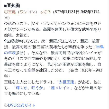
■豆知識
①王建（ワンゴン）って？
（877年1月31日-943年7月4
日）
今話のラスト。父イ・ソンゲがバンウォンに王建を見た
と話すシーンがある。高麗を建国した偉大な武将であり
始祖、太祖だ。
9世紀後半になると、統一新羅がほころび、新羅、後百
済、後高句麗の“後三国”の英雄たちが覇権を争った（
半島
の年表
参照）。そんな中、後高句麗では僧侶クンイェが
そのカリスマ性で民心を掴むが、次第に権力に固執して
暴政を敷くようになり、見かねた王建が反旗を翻し、自
ら王となって高麗を建国したのだ。（在位：918年 - 943
年）
王建を主人公にしたドラマに
「太祖王建」
がある。他に
も、
「輝くか、狂うか」
「麗＜レイ＞」
などが王建の治
世を舞台にしている。
◇
DVD公式サイト