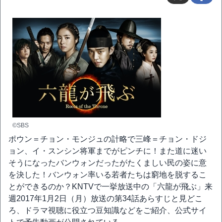
©SBS
ポウン＝チョン・モンジュの計略で三峰＝チョン・ドジ
ョン、イ・スンシン将軍までがピンチに！また道に迷い
そうになったバンウォンだったがたくましい民の姿に意
を決した！バンウォン率いる若者たちは窮地を脱するこ
とができるのか？KNTVで一挙放送中の「六龍が飛ぶ」来
週2017年1月2日（月）放送の第34話あらすじと見どこ
ろ、ドラマ視聴に役立つ豆知識などをご紹介、公式サイ