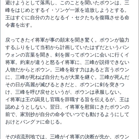
避けようとして落馬し、このことを聞いたポウンは、三
峰をはじめとするイ・ソンゲ一派を追放しようとする。
王はすぐに自分の力となるイ・セクたちを復職させる命
令書を出す。
戻ってきたイ将軍が事の顛末を聞き驚く。ポウンが協力
するふりをして当初から計画していたはずだというバン
ウォンの言葉を聞き、剣を握ってポウンに会いに行くイ
将軍。約束が違うと怒るイ将軍に、三峰が説得できない
人物だからとポウン。三峰を殺す力はあると言うポウン
に、三峰が死ねば自分たちが大業を継ぐ。三峰が死んだ
その日が高麗が滅びるときだと、ポウンに剣を突きつ
け、三峰を呼び戻せというが、ポウンは承服しない。
イ将軍は王の謁見し官職を辞職する旨を伝えるが、王は
認めようとしない。翌日、イ将軍を慰留にきたポウンの
前で、家別抄が自分の命令でいつでも動けるようにして
おけとバングァに命じる。
その頃流刑地では、三峰がイ将軍の決断が先か、ポウン