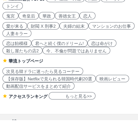
トンイ
鬼宮
奇皇后
華政
善徳女王
恋人
愛が来る
財閥 X 刑事2
夫婦の結末
マンションのお仕事
人妻キラー
恋は飴模様
君へと続く僕のドリーム!
恋は命がけ
殺し屋たちの店2
今、不倫が問題ではありません
華流トップページ
次見る韓ドラに迷ったら見るコーナー
【保存版】Netflixで見られる韓国時代劇20選
映画レビュー
動画配信サービスをまとめて紹介
もっと見る>>
アクセスランキング
navicon 2007