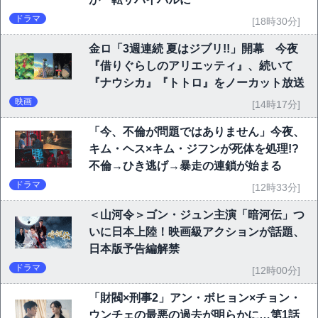
ドラマ
[18時30分]
金ロ「3週連続 夏はジブリ!!」開幕 今夜
『借りぐらしのアリエッティ』、続いて
『ナウシカ』『トトロ』をノーカット放送
映画
[14時17分]
「今、不倫が問題ではありません」今夜、
キム・ヘス×キム・ジフンが死体を処理!?
不倫→ひき逃げ→暴走の連鎖が始まる
ドラマ
[12時33分]
＜山河令＞ゴン・ジュン主演「暗河伝」つ
いに日本上陸！映画級アクションが話題、
日本版予告編解禁
ドラマ
[12時00分]
「財閥×刑事2」アン・ボヒョン×チョン・
ウンチェの最悪の過去が明らかに…第1話