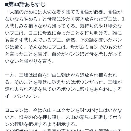
■第34話あらすじ
「大業のためには大切な者を捨てる覚悟が必要。覚悟が
ないならやめろ」と母親に冷たく突き放されたプニは、1
人悲しみを抱きながら帰ってくる。気持ちのやり場のな
いプニは、ヨニに母親に会ったことを打ち明ける。誰に
も言えず悲しんでいるプニ。偶然、その話を聞いたバン
ジは驚く。そんな兄にプニは、母がムミョンそのものだ
と言ったことを告げ、自分がバンジほど母を恋しがって
いないと強がりを言う。
一方、三峰は出自を理由に朝廷から追放され捕らわれ
る。そのことを朝廷に訴えたのはポウンだった。三峰が
連れ去られる姿を見ているポウンに怒りをあらわにする
イ・バンウォン。
ヨニャンは、今は六山＝ユクサンを討つわけにはいかな
いと、恨みの心を押し殺し、六山の意見に同調してポウ
ンの行動を把握するよう指示する。