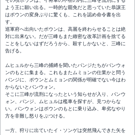
その頃ポウンは、イ将軍の不在の内に三峰を流刑にする
よう王に願い出る。一時的な罷免だと思っていた恭譲王
はポウンの変身ぶりに驚くも、これを認め命令書を出
す。
巡軍府へ出向いたポウンは、高麗を終わらせることは絶
対に出来ない。だが三峰もまた緻密な改革計画を捨てる
ことをしないはずだろうから、殺すしかないと、三峰に
告げる。
ムヒュルから三峰の捕縛を聞いたバンジたちがバンウォ
ンのもとに集まる。これもまたムミョンの仕業かと問う
バンジに、ポウンとムミョンの関係が明確でない今はわ
からないとバンウォン。
そこに三峰が流刑になったという知らせが入り、バンウ
ォン、バンジ、ムヒュルは檻車を探すが、見つからな
い。バンウォンはポウンのもとに乗り込み、卑劣なやり
方を非難し怒りをぶつける。
一方、狩りに出ていたイ・ソンゲは突然飛んできた矢を