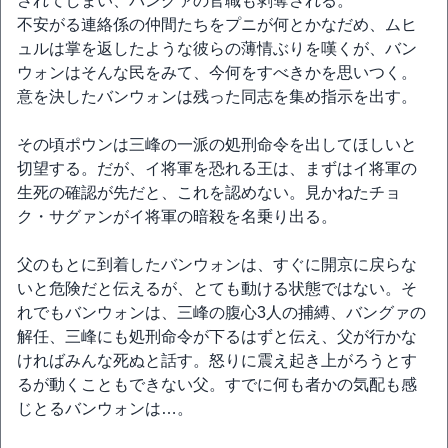
されてしまい、パングァの官職も剥奪される。
不安がる連絡係の仲間たちをプニが何とかなだめ、ムヒ
ュルは掌を返したような彼らの薄情ぶりを嘆くが、バン
ウォンはそんな民をみて、今何をすべきかを思いつく。
意を決したバンウォンは残った同志を集め指示を出す。
その頃ポウンは三峰の一派の処刑命令を出してほしいと
切望する。だが、イ将軍を恐れる王は、まずはイ将軍の
生死の確認が先だと、これを認めない。見かねたチョ
ク・サグァンがイ将軍の暗殺を名乗り出る。
父のもとに到着したバンウォンは、すぐに開京に戻らな
いと危険だと伝えるが、とても動ける状態ではない。そ
れでもバンウォンは、三峰の腹心3人の捕縛、バングァの
解任、三峰にも処刑命令が下るはずと伝え、父が行かな
ければみんな死ぬと話す。怒りに震え起き上がろうとす
るが動くこともできない父。すでに何も者かの気配も感
じとるバンウォンは…。