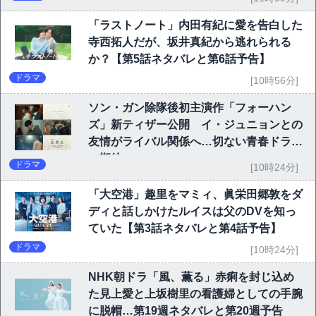
「ラストノート」内田有紀に愛を告白した
寺西拓人だが、坂井真紀から逃れられる
か？【第5話ネタバレと第6話予告】
ドラマ
[10時56分]
ソン・ガン除隊後初主演作「フォーハン
ズ」新ティザー公開 イ・ジュニョンとの
友情がライバル関係へ…切ない青春ドラマ
に期待
ドラマ
[10時24分]
「大空港」趣里をマミィ、眞栄田郷敦をダ
ディと話しかけたルイスは父のDVを知っ
ていた【第3話ネタバレと第4話予告】
ドラマ
[10時24分]
NHK朝ドラ「風、薫る」赤痢を封じ込め
た見上愛と上坂樹里の看護婦としての手腕
に脱帽…第19週ネタバレと第20週予告