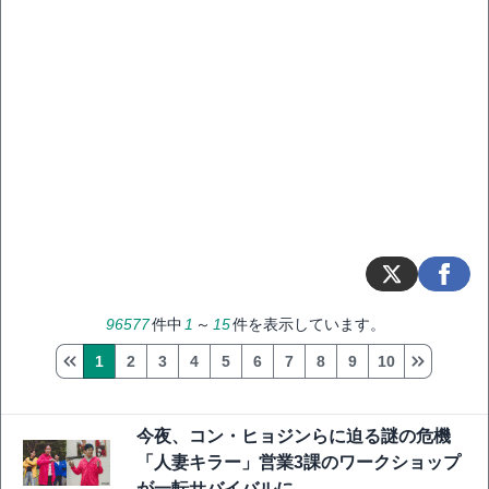
96577
件中
1
～
15
件を表示しています。
1
2
3
4
5
6
7
8
9
10
今夜、コン・ヒョジンらに迫る謎の危機
「人妻キラー」営業3課のワークショップ
が一転サバイバルに