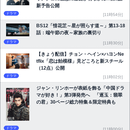
新予告公開
ドラマ
[11時54分]
BS12「惜花芷～星が照らす道～」第13-18
話：端午節の夜～家族の裏切り
ドラマ
[11時30分]
【きょう配信】チョン・ヘイン×ハヨンNe
tflix「恋は飴模様」見どころと新スチール
（12点）公開
ドラマ
[11時02分]
ジャン・リンホーが表紙を飾る「中国ドラ
マが好き！」第3弾発売へ 「逐玉：翡翠
の君」30ページ総力特集＆限定特典も
ドラマ
[11時00分]