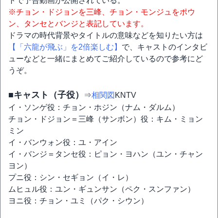
トで予告動画が公開されている。
※チョン・ドジョンを三峰、チョン・モンジュをポウ
ン、タンセとバンジと表記しています。
ドラマの時代背景やタイトルの意味などを知りたい方は
【「六龍が飛ぶ」を2倍楽しむ】
で、キャストのインタビ
ューなどと一緒にまとめてご紹介しているので参考にど
うぞ。
■キャスト（子役）
⇒
相関図
KNTV
イ・ソンゲ役：チョン・ホジン（ナム・ダルム）
チョン・ドジョン＝三峰（サンボン）役：キム・ミョン
ミン
イ・バンウォン役：ユ・アイン
イ・バンジ＝タンセ役：ピョン・ヨハン（ユン・チャン
ヨン）
プニ役：シン・セギョン（イ・レ）
ムヒュル役：ユン・ギュンサン（ペク・スンファン）
ヨニ役：チョン・ユミ（パク・シウン）