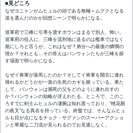
■見どころ
なぜヨニャンがムヒュルの頭である無極＝ムグクとなる
道を選んだのかが回想シーンで明らかになる。
巡軍府で三峰に引導を渡すポウンはまるで別人、怖い。
巡軍府の役人に、三峰を流刑地に送るのは檻車ではなく
籠にしろと言うが。これはなぜ？弟分への最後の憐憫の
情か？それとも…その答えはバンウォンたちが三峰を探
す場面で明らかになる。
なぜイ将軍が落馬したのか？そしてイ将軍を開京に連れ
帰れるかどうかが一派の生死のカギを握っている。果た
して、バンウォンは瀕死の父をどのように連れ出すの
か？バンウォンの知略が冴えわたる。ところで、このこ
ろすでに剣士ムヒュルの凄腕は知れ渡っており、“桃花殿
の夜叉”なる異名を持っている。終盤では、そんなムヒュ
ルも目が点になるチョク・サグァンのスーパーアクショ
ンと華麗な二刀流が見られるのでお見逃しなく。