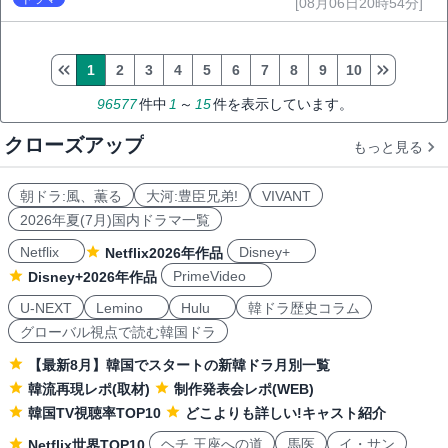
[08月06日20時54分]
1
2
3
4
5
6
7
8
9
10
96577
件中
1
～
15
件を表示しています。
クローズアップ
もっと見る
朝ドラ:風、薫る
大河:豊臣兄弟!
VIVANT
2026年夏(7月)国内ドラマ一覧
Netflix
Disney+
Netflix2026年作品
PrimeVideo
Disney+2026年作品
U-NEXT
Lemino
Hulu
韓ドラ歴史コラム
グローバル視点で読む韓国ドラ
【最新8月】韓国でスタートの新韓ドラ月別一覧
韓流再現レポ(取材)
制作発表会レポ(WEB)
韓国TV視聴率TOP10
どこよりも詳しい!キャスト紹介
ヘチ 王座への道
馬医
イ・サン
Netflix世界TOP10