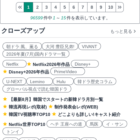
1
2
3
4
5
6
7
8
9
10
96599
件中
1
～
15
件を表示しています。
クローズアップ
もっと見る
朝ドラ:風、薫る
大河:豊臣兄弟!
VIVANT
2026年夏(7月)国内ドラマ一覧
Netflix
Disney+
Netflix2026年作品
PrimeVideo
Disney+2026年作品
U-NEXT
Lemino
Hulu
韓ドラ歴史コラム
グローバル視点で読む韓国ドラ
【最新8月】韓国でスタートの新韓ドラ月別一覧
韓流再現レポ(取材)
制作発表会レポ(WEB)
韓国TV視聴率TOP10
どこよりも詳しい!キャスト紹介
ヘチ 王座への道
馬医
イ・サン
Netflix世界TOP10
トンイ