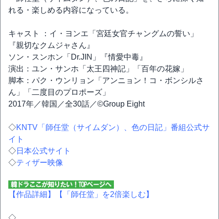
れる・楽しめる内容になっている。
キャスト ：イ・ヨンエ「宮廷女官チャングムの誓い」
『親切なクムジャさん』
ソン・スンホン「Dr.JIN」『情愛中毒』
演出：ユン・サンホ「太王四神記」「百年の花嫁」
脚本：パク・ウンリョン「アンニョン！コ・ボンシルさ
ん」「二度目のプロポーズ」
2017年／韓国／全30話／©Group Eight
◇
KNTV「師任堂（サイムダン）、色の日記」番組公式サ
イト
◇
日本公式サイト
◇
ティザー映像
【作品詳細】
【「師任堂」を2倍楽しむ】
◇