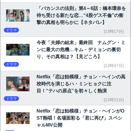
「バカンスの法則」第4～6話：橋本環奈を
待ち受ける新たな恋…“4股ゲス不倫”の衝
撃の真相も明らかに【ネタバレ】
ドラマ
[13時17分]
今夜「夫婦の結末」最終回 ナムグン・ミ
ンに最大の危機…キム・デミョンの裏切
り、その真相は？【見どころ】
ドラマ
[12時47分]
Netflix「恋は飴模様」チョン・ヘインの高
校時代を演じるハ・ミンヒョクに注
目！“テハの原点”を初々しく熱演
ドラマ
[11時21分]
Netflix「恋は飴模様」チョン・ヘインがO
ST熱唱！名場面彩る「君に再び」スペシ
ャルMV公開