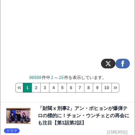
96599
件中
1
～
15
件を表示しています。
1
2
3
4
5
6
7
8
9
10
「財閥 x 刑事2」アン・ボヒョンが爆弾テ
ロの標的に！チョン・ウンチェとの再会に
も注目【第1話第2話】
ドラマ
[15時30分]