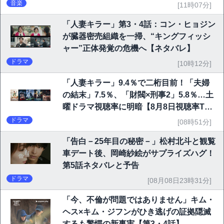
音楽
[11時07分]
「人妻キラー」第3・4話：コン・ヒョジン
が臓器密売組織を一掃、“キングフィッシ
ャー”正体発覚の危機へ【ネタバレ】
ドラマ
[10時12分]
「人妻キラー」9.4％で二桁目前！「夫婦
の結末」7.5％、「財閥×刑事2」5.8％…土
曜ドラマ視聴率に明暗【8月8日視聴率TO
P10】
ドラマ
[08時51分]
「告白－25年目の秘密－」松村北斗と観覧
車デート後、岡崎紗絵がサプライズハグ！
第5話ネタバレと予告
ドラマ
[08月08日23時31分]
「今、不倫が問題ではありません」キム・
ヘス×キム・ジフンがひき逃げの証拠隠滅
するも驚愕の新事実【第3・4話】