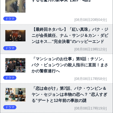
ドラマ
[08月08日20時04分]
【最終回ネタバレ】「紅い真珠」パク・ジ
ニが会長就任、ナム・サンジ＆カン・ダビ
ンはキス…“完全決着”のハッピーエンド
ドラマ
[08月08日19時12分]
「マンションのお仕事」第9話：チソン、
パク・ビョンウンの殺人指示に直面！まさ
かの警察連行へ
ドラマ
[08月08日17時58分]
「恋は命がけ」第7話、パク・ウンビン＆
ヤン・セジョンは本物の恋へ？ “恋人すぎ
る”デートと12年前の事故の謎
ドラマ
[08月08日17時19分]