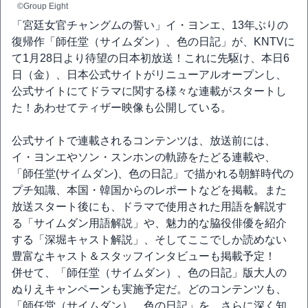
©Group Eight
「宮廷女官チャングムの誓い」イ・ヨンエ、13年ぶりの
復帰作「師任堂（サイムダン）、色の日記」が、KNTVに
て1月28日より待望の日本初放送！これに先駆け、本日6
日（金）、日本公式サイトがリニューアルオープンし、
公式サイトにてドラマに関する様々な連載がスタートし
た！あわせてティザー映像も公開している。
公式サイトで連載されるコンテンツは、放送前には、
イ・ヨンエやソン・スンホンの軌跡をたどる連載や、
「師任堂(サイムダン)、色の日記」で描かれる朝鮮時代の
プチ知識、本国・韓国からのレポートなどを掲載。また
放送スタート後にも、ドラマで使用された用語を解説す
る「サイムダン用語解説」や、魅力的な脇役俳優を紹介
する「深堀キャスト解説」、そしてここでしか読めない
豊富なキャスト＆スタッフインタビューも掲載予定！
併せて、「師任堂（サイムダン）、色の日記」版大人の
ぬりえキャンペーンも実施予定だ。どのコンテンツも、
「師任堂（サイムダン）、色の日記」を、さらに深く知