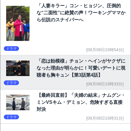
「人妻キラー」コン・ヒョジン、圧倒的
な“二面性”に絶賛の声！ワーキングママか
ら伝説のスナイパーへ
ドラマ
[08月08日15時54分]
「恋は飴模様」チョン・ヘインがヤクザに
なった理由が明らかに！可愛いデートに視
聴者も胸キュン【第3話第4話】
ドラマ
[08月08日15時33分]
【最終回直前】「夫婦の結末」ナムグン・
ミンVSキム・デミョン、危険すぎる直接
対決
ドラマ
[08月08日15時31分]