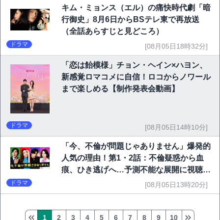
キム・ミョンス（エル）の痛快時代劇「暗
行御史」8月6日からBSテレ東で再放送
（全話あらすじと見どころ）
ドラマ
[08月05日18時32分]
「恋は飴模様」チョン・ヘイン×ハヨン、
新感覚ロマコメに自信！ロコからノワール
まで楽しめる【制作発表会動画】
ドラマ
[08月05日14時10分]
「今、不倫が問題じゃありません」爆発的
人気の理由！第1・2話：不倫疑惑から血
痕、ひき逃げへ…予測不能な展開に視聴者
熱狂
ドラマ
[08月05日13時20分]
1
2
3
4
5
6
7
8
9
10