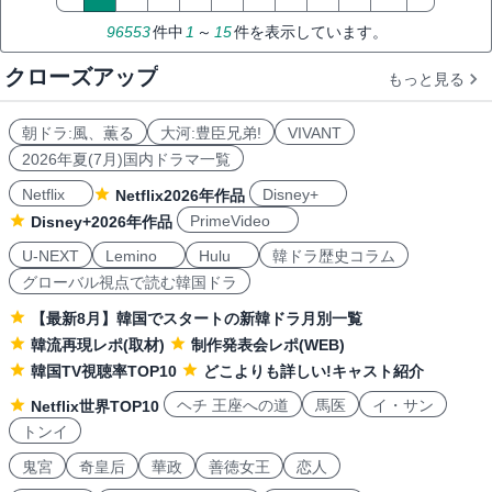
96553
件中
1
～
15
件を表示しています。
クローズアップ
もっと見る
朝ドラ:風、薫る
大河:豊臣兄弟!
VIVANT
2026年夏(7月)国内ドラマ一覧
Netflix
Disney+
Netflix2026年作品
PrimeVideo
Disney+2026年作品
U-NEXT
Lemino
Hulu
韓ドラ歴史コラム
グローバル視点で読む韓国ドラ
【最新8月】韓国でスタートの新韓ドラ月別一覧
韓流再現レポ(取材)
制作発表会レポ(WEB)
韓国TV視聴率TOP10
どこよりも詳しい!キャスト紹介
ヘチ 王座への道
馬医
イ・サン
Netflix世界TOP10
トンイ
鬼宮
奇皇后
華政
善徳女王
恋人