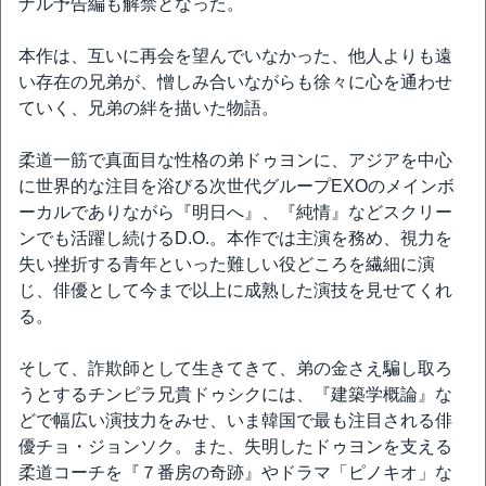
ナル予告編も解禁となった。
本作は、互いに再会を望んでいなかった、他人よりも遠
い存在の兄弟が、憎しみ合いながらも徐々に心を通わせ
ていく、兄弟の絆を描いた物語。
柔道一筋で真面目な性格の弟ドゥヨンに、アジアを中心
に世界的な注目を浴びる次世代グループEXOのメインボ
ーカルでありながら『明日へ』、『純情』などスクリー
ンでも活躍し続けるD.O.。本作では主演を務め、視力を
失い挫折する青年といった難しい役どころを繊細に演
じ、俳優として今まで以上に成熟した演技を見せてくれ
る。
そして、詐欺師として生きてきて、弟の金さえ騙し取ろ
うとするチンピラ兄貴ドゥシクには、『建築学概論』な
どで幅広い演技力をみせ、いま韓国で最も注目される俳
優チョ・ジョンソク。また、失明したドゥヨンを支える
柔道コーチを『７番房の奇跡』やドラマ「ピノキオ」な