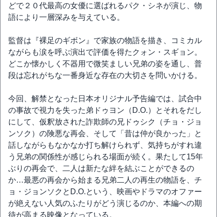
どで２０代最高の女優に選ばれるパク・シネが演じ、物
語により一層深みを与えている。
監督は『裸足のギボン』で家族の物語を描き、コミカル
ながらも涙を呼ぶ演出で評価を得たクォン・スギョン。
どこか懐かしく不器用で微笑ましい兄弟の姿を通し、普
段は忘れがちな一番身近な存在の大切さを問いかける。
今回、解禁となった日本オリジナル予告編では、試合中
の事故で視力を失った弟ドゥヨン（D.O.）とそれをだし
にして、仮釈放された詐欺師の兄ドゥシク（チョ・ジョ
ンソク）の険悪な再会、そして「昔は仲が良かった」と
話しながらもなかなか打ち解けられず、気持ちがすれ違
う兄弟の関係性が感じられる場面が続く。果たして15年
ぶりの再会で、二人は新たな絆を結ぶことができるの
か…最悪の再会から始まる兄弟二人の再生の物語を、チ
ョ・ジョンソクとD.O.という、映画やドラマのオファー
が絶えない人気のふたりがどう演じるのか、本編への期
待が高まる映像となっている。