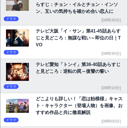
らすじ：チョン・イルとチョン・インソ
ン、互いの気持ちを確かめ合い恋人に
ドラマ
[08時30分]
テレビ大阪「イ・サン」第41-45話あらす
じと見どころ：無謀な戦い～即位の日｜T
VO
ドラマ
[08時30分]
テレビ愛知「トンイ」第36-40話あらすじ
と見どころ：逆転の罠～復讐の誓い
ドラマ
[08時10分]
どこよりも詳しい！「恋は飴模様」キャス
ト・キャラクター（登場人物）を画像、お
すすめ作品と共に徹底解説
ドラマ
[08時00分]