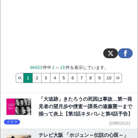
96553
件中
1
～
15
件を表示しています。
1
2
3
4
5
6
7
8
9
10
「大追跡」きたろうの死因は事故…第一発
見者の望月歩や捜査一課長の遠藤憲一まで
揃って炎上【第3話ネタバレと第4話予告】
ドラマ
[09時26分]
テレビ大阪 「ホジュン～伝説の心医～」