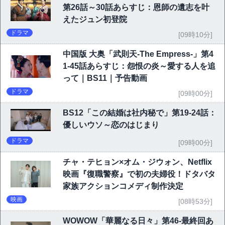
第26話～30話あらすじ：恩師の遺志を叶
えたジュン初登院
ドラマ
[09時10分]
中国版 大奥「武則天-The Empress-」第4
1-45話あらすじ：怨恨の炎～愛する人を追
って｜BS11｜予告動画
ドラマ
[09時00分]
BS12「この結婚は社内秘で」第19-24話：
優しいウソ～恋のはじまり
ドラマ
[09時00分]
チャ・テヒョン×オム・ジウォン、Netflix
映画『復職警察』で初の夫婦役！ドタバタ
家族アクションコメディ制作決定
映画
[08時53分]
WOWOW「華麗なる日々」第46-最終回あ