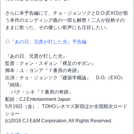
さらに本予告編にて、チョ・ジョンソクとD.O.(EXO)が歌
う本作のエンディング曲の一部も解禁！二人が役柄その
ままに歌った、その優しい歌声にも注目したい。
◇
『あの日、兄貴が灯した光』予告編
『あの日、兄貴が灯した光』
監督：クォン・スギョン『裸足のギボン』
脚本：ユ・ヨンア『７番房の奇跡』
出演：チョ・ジョンソク『建築学概論』 D.O.（EXO）
『純情』
パク・シネ『７番房の奇跡』
配給：CJ Entertainment Japan
5月19日（金）、TOHOシネマズ新宿ほか全国順次ロード
ショー
(c)2016 CJ E&M Corporation, All Rights Reserved.