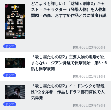
どこよりも詳しい！「財閥 x 刑事2」キャ
スト・キャラクター（登場人物）を人物相
関図・画像、おすすめ作品と共に徹底解説
ドラマ
[08月05日23時00分]
「殺し屋たちの店2」主要人物の退場が止
まらない…ジアン覚醒で反撃開始 第5・6
話も衝撃展開
ドラマ
[08月05日21時31分]
「殺し屋たちの店2」イ・ドンウクが話題
性1位を席巻 作品もドラマ部門首位で人
気爆発
ドラマ
[08月05日20時49分]